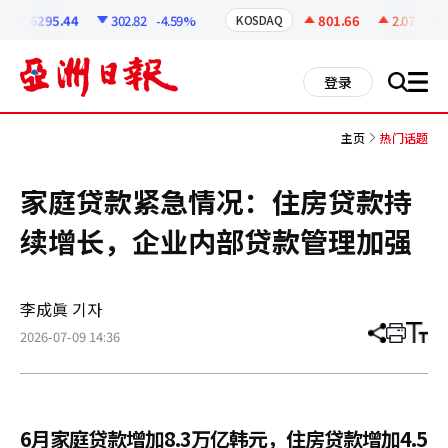
코
인
6295.44
302.82
-4.59%
801.66
2.07
+0.2
KOSDAQ
정
보
all
登录
搜
men
索
主页
热门话题
家庭贷款紧急情况：住房贷款持
续增长，企业内部贷款管理加强
李成眞 기자
2026-07-09 14:36
分
打
调
享
印
整
文
大
章
小
6月家庭贷款增加8.3万亿韩元，住房贷款增加4.5