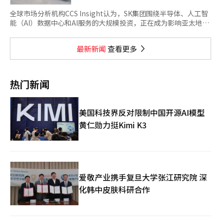
全球市场分析机构CCS Insight认为，SK集团围绕半导体、人工智
能（AI）数据中心和AI服务的大规模投资，正在成为影响亚太地区
（APAC）AI产业竞争格局的重要变量，有望重塑区域技术生态，
并推动韩国从AI核心零部件出口国迈向智能输出国。 据科技媒体
最新新闻
查看更多
ZDNet Korea报道，CCS Insight执行主席肖恩·柯林斯4日在职
业社交平台领英（LinkedIn）发文表示，SK集团正瞄准AI经济时
代，推进总规模达1.36万亿美元的长期投资战略。“韩国不再只是
想出口AI零部件，而是试图出口智能本身。” 柯林斯认为，SK集
热门新闻
团正通过整合半导体竞争优
美国科技界反对限制中国开源AI模型
黄仁勋力挺Kimi K3
爱敬产业携手复旦大学张江研究院 深
化韩中皮肤科研合作