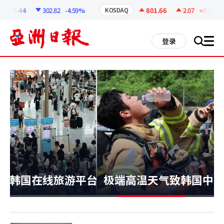
코
인
.44
302.82
-4.59%
801.66
2.07
+0.26%
KOSDAQ
정
보
all
登录
搜
men
索
台市场
极端高温天气致韩国中暑死亡病例超去年