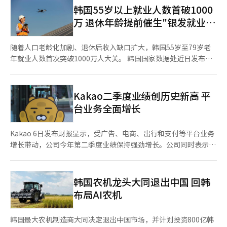
韩国55岁以上就业人数首破1000
万 退休年龄提前催生"银发就业
潮"
随着人口老龄化加剧、退休后收入缺口扩大，韩国55岁至79岁老
年就业人数首次突破1000万人大关。 韩国国家数据处近日发布的
《2026年5月经济活动人口调查及老年层附加调查》显示，截至今
年5月，韩国55岁至79岁就业人数达1012.5万人，同比增加34.5万
人，创下自2005年该统计开始以来的历史新高。受老年人口基数
Kakao二季度业绩创历史新高 平
扩大带动，该年龄段就业率为59.5%，与去年同期持平。 调查显
台业务全面增长
示，提前退休和养老收入不足，是推动老年人继续工作的主要原
因。去年，韩国劳动者退出职业生涯中任职时间最长的“主要工作
Kakao 6日发布财报显示，受广告、电商、出行和支付等平台业务
岗位”的平均年龄为53岁，比韩国
增长带动，公司今年第二季度业绩保持强劲增长。公司同时表示，
将加快推进智能代理AI（Agentic AI）战略，培育新的增长引擎。
财报显示，Kakao第二季度实现营业收入2.0985万亿韩元（约合人
民币99.2亿元），同比增长9.4%；营业利润2770亿韩元，同比增
韩国农机龙头大同退出中国 回韩
长35.9%，营业收入和营业利润均创历史单季度最高纪录。 从业务
布局AI农机
板块来看，平台业务实现营业收入1.2303万亿韩元，同比增长
17%。其中，Talk Biz业务营业收入6432亿韩元，同比增长
韩国最大农机制造商大同决定退出中国市场，并计划投资800亿韩
12%；广告及订阅业务收入增长14%，受金融行业广