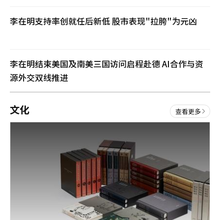
见
面
李在明支持率创就任后新低 股市表现"拉胯"为元凶
会
。
诺
兰
李在明结束美国及南美三国访问启程赴德 AI合作与资
与
制
源外交双线推进
片
人
艾
文化
玛
查看更多
·
托
马
斯
、
主
演
马
特
·
达