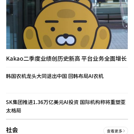
谈
电
影
、
影
院
与
观
众
之
Kakao二季度业绩创历史新高 平台业务全面增长
间
的
关
韩国农机龙头大同退出中国 回韩布局AI农机
系
。
这
是
诺
SK集团推进1.36万亿美元AI投资 国际机构称将重塑亚
兰
太格局
职
业
生
社会
涯
查看更多