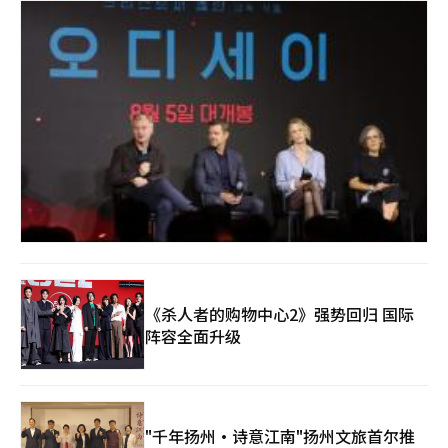
诺
兰
携
3
《
日
，
奥
英
德
国
赛
导
演
》
克
主
里
创
斯
《杀人者的购物中心2》强势回归 国际
托
访
阵容全面升级
弗
韩
·
：
诺
兰
电
携
影
"千年扬州·诗意江南"扬州文旅首尔推
新