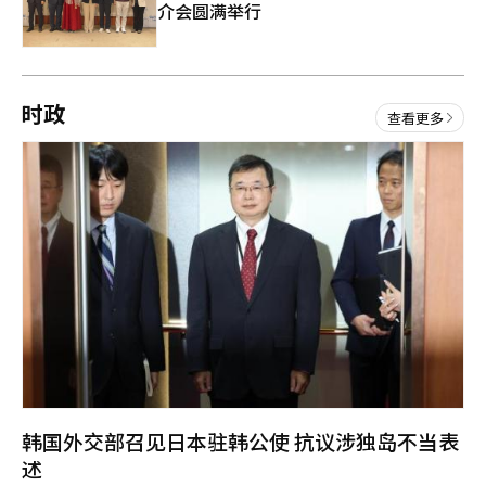
院
作
介会圆满举行
带
《
奥
来
德
无
赛
可
时政
》
查看更多
首
替
次
代
来
的
到
韩
集
国
体
，
体
在
首
验
尔
四
季
酒
店
举
韩国外交部召见日本驻韩公使 抗议涉独岛不当表
行
记
述
者