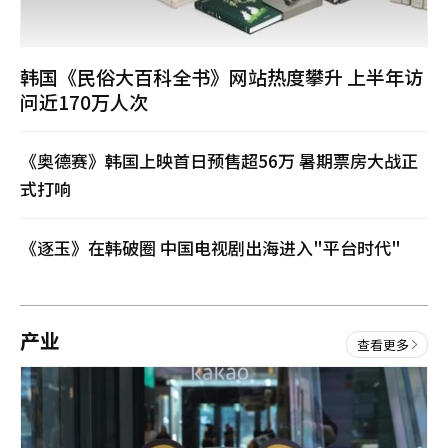
蒙
、
查
理
韩国《民俗大百科全书》网站热度攀升 上半年访
兹
问近170万人次
·
塞
隆
共
《奥德赛》韩国上映首日预售超56万 暑期票房大战正
同
式打响
出
席
，
《逐玉》在韩破圈 中国电视剧出海进入"平台时代"
分
享
影
片
创
产业
查看更多
作
幕
后
，
并
畅