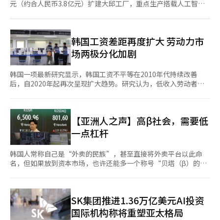
元（约合人民币3.8亿元）扩建大邱工厂，重点生产搭载人工智能
（AI）和自动驾驶技术的新一代拖拉机。随着此次回归本土投资，
大同成为韩国政府今年认定的“回流企业”之一。所谓“回流企
业”，是指原本以海外为主要生产基地的企业，将核心业务重新迁
韩国工资差距再度扩大 劳动力市
回本国的现象。 大同成立于1947年，是韩国首家农机制造企业，
场两极分化加剧
目前按市场份额计算位居行业首位。据公司数据，去年销售额为
8632亿韩元，其中约七成收入来自出口。 大同自2010年起在中国
韩国一项最新研究显示，韩国工资不平等在2010年代持续改善
安徽省设厂，生产小
后，自2020年起再次呈现扩大趋势。研究认为，低收入劳动者工
资增长放缓、最低工资涨幅下降、非正式员工增加以及劳动力市场
两极分化，是导致工资差距再次扩大的主要原因。 韩国就业信息
院研究员金秀贤（音）6日发表在韩国产业劳动学会的论文公布了
【亚洲人之声】高β社会，需要低
上述研究结果。该研究基于韩国雇佣劳动部的相关数据，对韩国劳
动力市场工资变化趋势进行了分析。 数据显示，韩国高收入与低
一点杠杆
收入劳动者之间的工资差距由2010年的5.517倍缩小至2020年的
3.485倍，但到2024年又扩大至3.619倍。研究指
韩国人常称自己是“外卖的民族”，甚至直接将外卖平台以此命
名，但如果放到资本市场，也许还能多一个称号“贝塔（β）的民
族”。 所谓“贝塔”，简单来说就是对市场波动的敏感程度。贝
塔越高，涨跌越刺激，风险也越大。从历史来看，韩国投资者对高
波动、高杠杆产品始终热情如火。从KOSPI200期权、ELW，到如
SK集团推进1.36万亿美元AI投资
今的杠杆ETF，几乎每一代“顶流金融商品”都曾掀起全民追逐高
收益的热潮，也为此交了不少昂贵的学费。 十多年前，韩国衍生
国际机构称将重塑亚太格局
品市场交易火爆，甚至一度位居全球第一