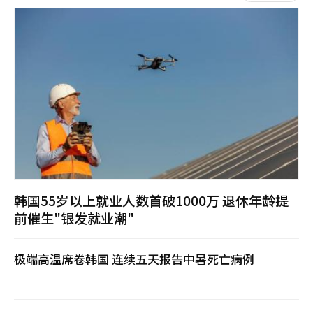
首
次
来
到
韩
国
。
他
透
露
，
两
天
前
抵
韩国55岁以上就业人数首破1000万 退休年龄提
达
首
前催生"银发就业潮"
尔
后
，
极端高温席卷韩国 连续五天报告中暑死亡病例
已
经
沿
着