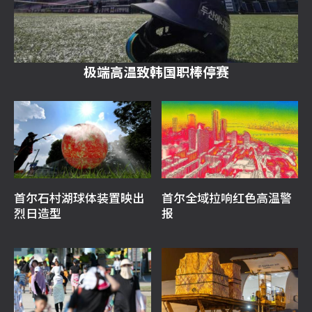
极端高温致韩国职棒停赛
首尔石村湖球体装置映出
首尔全域拉响红色高温警
烈日造型
报