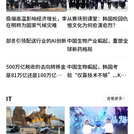
极端高温影响经济增长，李
从赛场到课堂：韩国校园仇
在明称为国家气候灾难
恨文化为何愈演愈烈？
部릉引领配送行业的AI创新
中国生物产业崛起，重塑全
球新药格局
500万亿税收的去向转移金
中国生物崛起，韩国考
是81万亿还是100万亿…在
验“仅靠技术不够”...K生
放任管理争议中，评估体系
物需改善产业生态
受到关注
IT
查看更多