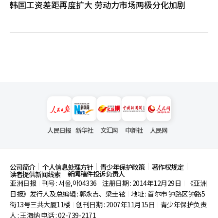
韩国工资差距再度扩大 劳动力市场两极分化加剧
汉
江
散
步
，
还
品
尝
了
韩
国
颇
具
人
人民日报
新华社
文汇网
中新社
人民网
气
的
盐
面
公司简介
个人信息处理方针
青少年保护政策
著作权规定
包
新闻稿件投诉负责人
读者提供新闻线索
。
亚洲日报
刊号 : 서울,아04336
注册日期 : 2014年12月29日
《亚洲
|
|
|
“
日报》发行人及总编辑 : 郭永吉、梁圭铉
地址 : 首尔市
钟路区钟路5
|
首
街13号三共大厦11楼
创刊日期 : 2007年11月15日
青少年保护负责
|
|
尔
人 : 王海纳 电话 : 02-739-2171
是