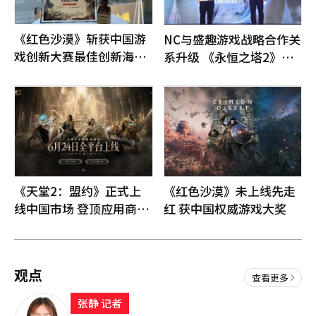
《红色沙漠》斩获中国游
NC与盛趣游戏战略合作关
戏创新大赛最佳创新海外
系升级 《永恒之塔2》亮
游戏奖
相ChinaJoy
《天堂2：盟约》正式上
《红色沙漠》未上线先走
线中国市场 登顶应用商店
红 获中国权威游戏大奖
人气榜
观点
查看更多
张静 记者