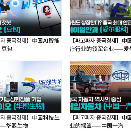
자 중국경제】中国AI智能
【파고파자 중국경제】中
 豆包
疗行业的领军企业——爱
ᅡ자 중국경제】中国科技生
【파고파자 중국경ᄌ
——华熙生物
业的摇篮——中国一汽