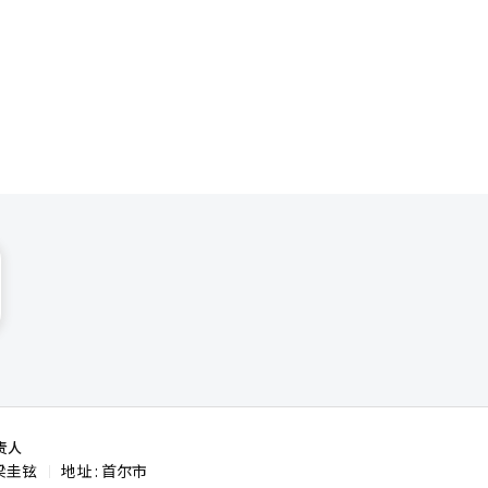
责人
梁圭铉
地址 : 首尔市
|