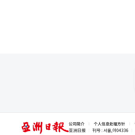
亚
公司简介
个人信息处理方针
洲
亚洲日报
刊号 : 서울,아04336
|
|
日