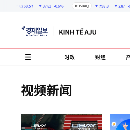
코
인
6258.57
37.81
-0.6%
798.8
2.87
-0.3
I
KOSDAQ
정
보
时政
财经
all
menu
视频新闻