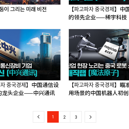
둥이 그리는 미래 비전
【파고파자 중국경제
的领先企业——稀宇科技
ᅡ자 중국경제】中国通信设
【파고파자 중국경ᄌ
的龙头企业——中兴通讯
用场景的中国机器人初创
页
魔法原子
一
上
1
下
2
3
一