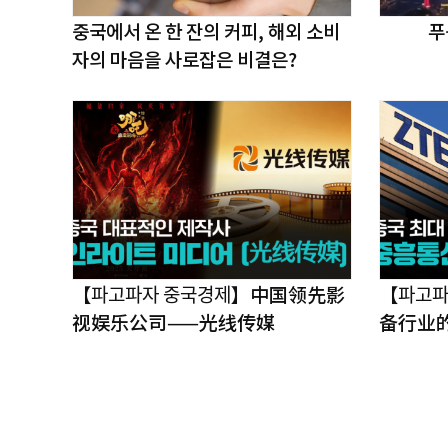
중국에서 온 한 잔의 커피, 해외 소비
푸
자의 마음을 사로잡은 비결은?
【파고파자 중국경제】中国领先影
【파고ᄑ
视娱乐公司——光线传媒
备行业