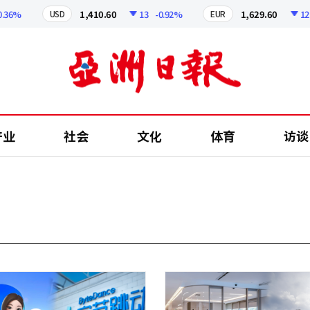
6%
1,410.60
13
-0.92%
1,629.60
12.24
USD
EUR
产业
社会
文化
体育
访谈