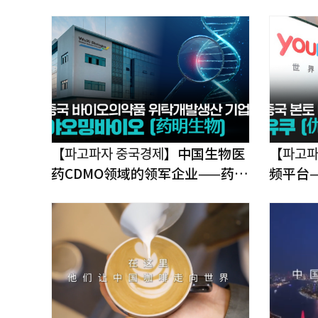
【파고파자 중국경제】中国生物医
【파고ᄑ
药CDMO领域的领军企业——药明
频平台
生物