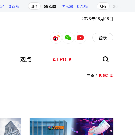
-0.75%
893.38
6.38
-0.71%
209.17
1.79
JPY
CNY
2026年08月08日
登录
weibo
weixin
youtube
观点
AI PICK
搜
索
主页
视频新闻