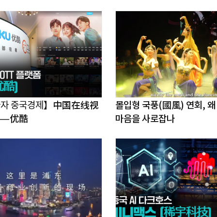
ᅡ자 중국경제】中国在线视
몰입형 국풍(國風) 연회, 왜 세계인의
——优酷
마음을 사로잡나