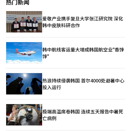
热门新闻
现场验证进程。 此外，WAIC首次设立了专门的个人创业(OPC)展
导层对AI的关注程度已达到过去对核武器、卫星开发（两弹一星）
区，吸引了180家企业。该展区聚焦利用AI工具进行开发、规划、
或改革开放的水平”。尤其是乌克兰战争和中东局势变化，使得中
设计和营销的个人和微型组织。 ※ 本报道经人工智能（AI）系统
国将AI视为超越产业经济问题，影响地缘政治与未来文明秩序的战
爱敬产业携手复旦大学张江研究院 深化
翻译与编辑。
略资产。 中国并不将AI竞争视为单纯的技术霸权之争。《亚洲周
韩中皮肤科研合作
刊》分析称，“中美双方均在全力以赴地投入AI，这不仅是冷战时
期‘星球大战计划’或国运竞争的延续，更是关于未来人类文明的
组织方式与国际秩序的竞争。”AI不仅将重塑产业，还将影响政府
运作、教育、军事及国际规范，因此AI竞争的胜负将决定未来世界
秩序的主导权。习主席在WAIC上发表演讲“主导开源AI秩序” 中
韩中航线客运量大增成韩国航空业"香饽
国领导层对AI竞争的紧迫感在习近平主席的近期活动中得以体现。
饽"
习近平在本月的国家科学技术奖颁奖典礼上提到AI发展时表
示：“形势催人，也逼人”。 17日，习近平首次亲自出席自2018
年创办以来的世界人工智能大会(WAIC)并发表基调演讲。去年李克
强总理出席的活动中，最高领导人亲自到场，显示出AI开发已成为
热浪持续侵袭韩国 首尔4000处避暑中心
中国地缘战略的核心。香港《南华早报》对此评价为“显示AI开发
投入运行
已被提升至中国地缘战略的核心”。 习近平在演讲中强调：“各
国应共同把握开源这一历史性机遇”，并强调AI技术的开放与合
作，同时指出“支持发展中国家提升AI能力，避免因AI技术获取的
不平等而产生新的历史性不平等”。 路透社指出：“这是中国最
明确表达希望主导全球AI治理的演讲”，并称中国将开源AI视为全
极端高温席卷韩国 连续五天报告中暑死
球公共产品，提出了与美国主导的AI秩序相对的中国方案。 实际
亡病例
上，中国所强调的“开源、全球治理、全球南方”战略与美国形成
鲜明对比。在最近的联合国AI相关会议上，美国主张过度监管不应