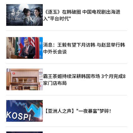
妨碍创新，而中国则主张应减少国家间的AI差距，提高发展中国家
的技术可及性。中国主导AI联盟成立…以全球南方为前锋对抗美国
《逐玉》在韩破圈 中国电视剧出海进
为配合这一构想，中国于16日正式成立了以中国为主导的世界人工
入"平台时代"
智能合作组织(WAICO)，与29个成员国共同参与。习近平对此评价
为“在世界AI发展历史上具有里程碑意义的事件”，并表示这是响
应发展中国家对AI治理参与扩大要求的机构。 WAICO是一个由北
京主导，参与国包括亚洲、非洲和拉丁美洲国家的AI合作体，被视
为对美国主导的AI治理的中国版国际平台。美国通过自家主导的AI
消息：王毅有望下月访韩 与赵显举行韩
供应链联盟“硅谷和平”试图主导AI规范和技术标准，而中国则试
中外长会谈
图以全球南方为基础，建立独立的国际规范和合作体系。 中国在
国际规范和技术竞争中也在加速追赶美国。中国AI初创公司
Moonshot于17日发布了针对OpenAI和Anthropic的新大型语言
模型(LLM)“Kimi K3”。业界普遍认为K3的性能已达到与投入大
量资本的美国顶级AI模型竞争的水平。摩根士丹利表示：“Kimi
霸王茶姬持续深耕韩国市场 3个月完成8
K3是中国LLM在性能和成本竞争力上迅速追赶美国领先企业的一个
家门店布局
例证。”※ 本报道经人工智能（AI）系统翻译与编辑。
【亚洲人之声】"一夜暴富"梦碎！