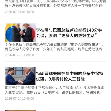
外交部在30日表示，关于王毅中国外交部长的访韩计划，中方对朝
鲜半岛无核化的立场没有变化。外交部发言人朴一在当天的例行简
报中指出：“中国在朝鲜半岛问题上的立场没有变化，今年5月的
2026-07-31 01:40:00
中美首脑会晤中也确认了朝鲜无核化是共同目标。” 王部长预计
将于下月19日至20日访韩，与韩国外交部长赵显会晤。此行还在
协调与韩国总统的会面，如果成行，将是李在明政府成立以来中国
外交高层首次访韩。 在此次访韩前，外交界关注的焦点是中国会
李在明与巴西总统卢拉举行140分钟
在多大程度上提及无核化原则。今年4月，王部长和6月，习近平国
会谈，强调“更多人的更好生活”
家主席先后访问朝鲜，但两次都没有提到无核化，这引发外界对中
国在解决朝核问题上可能更重视恢复中朝关系的猜测。 在当天的
李在明总统与巴西总统卢拉的会谈主题是“更多人的更好生活”。
简报中，有记者询问王部长访韩是否会公开重申中国的无核化原
两位领导人分享了作为“少年工”的共同经历，均曾在劳动现场遭
则，以及是否在协商相关的会谈结果。对此，朴发言人表示：“韩
遇工伤和政治考验。卢拉总统在19岁时在金属工厂工作时失去了左
2026-07-28 14:08:00
中之间通过元首互访确认了朝鲜半岛的和平与稳定是两国的共同利
手的小指，而李在明总统也在少年工时期受过手伤。正在巴西进行
益。”他还指出：“中国表示将为此发挥建设性作用，并承诺保持
国宾访问的李在明总统于27日在巴西利亚的总统官邸阿乌博拉达宫
对朝鲜半岛政策立场的连续性和稳定性。”韩中两国元首在去年11
与卢拉总统举行了小范围和扩大会议。会议于上午11时08分开
月的庆州首脑会谈和今年1月李在明总统的国宾访中确认了这一共
始，持续约140分钟，直到下午1时28分，随后进行了谅解备忘录
特朗普称美国在与中国的竞争中保持
识。 朴发言人进一步表示：“朝鲜半岛无核化是国际社会通过多
签署仪式和联合新闻发布。在联合新闻发布会上，李在明总统首先
优势，9月将讨论人工智能
项安理会决议确认的一贯目标，我们政府将坚定不移地坚持无核化
提到了两位领导人的生活经历，而非会谈成果。他表示：“总统的
目标。”他还提到，政府希望通过包括王毅外长访韩在内的沟通加
左手指头缺失，正如我在童年时期在工厂工作时受伤一样。这并不
即将于9月举行的美中正常会谈中，人工智能（AI）技术竞争将成
强，持续推动中国在朝鲜半岛问题上的建设性角色。然而，对于是
是做世界人民工作的障碍，而是让我思考我们有责任让更多人过上
为主要议题。 根据23日（当地时间）路透社的报道，特朗普总统
否会达成联合声明，朴发言人没有给出明确答复。 关于朴发言人
更好的生活。”他接着说：“我和总统都不应忘记工人的身份，希
在华盛顿特区的一次活动中表示：“习近平国家主席预计将于9月
2026-07-24 15:40:00
提到的5月中美首脑会晤，双方的发布内容存在温差。美国总统特
望我们能共同努力，让更多人过上更好的生活。希望韩国和巴西的
24日访问美国，我们在北京也讨论过AI，这次也会再次进行讨
朗普与习近平主席在北京会晤后，白宫宣布两位领导人确认了朝鲜
所有国民都能共同走向更幸福的国家。”李在明总统计划于28日在
论。” AI在特朗普总统5月对中国的国事访问期间的会谈中也曾被
无核化的共同目标，但中方并未使用这一表述。当时，中国外交部
圣保罗访问卢拉总统曾作为工人活动的金属工会办公室。他表