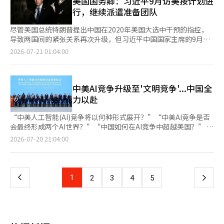
美国国务卿：习近平9月访美按计划进
形势不容乐观，担心战争 随着这一消息的传出，在线上对安全的
（约合4000亿韩元），曾在霍尔木兹海峡和古巴上空运作过。 军
总统与金惠京夫人在当天上午10时35分左右，在6名骑兵的护卫下
在差异，分析认为这是由于对停战协议适用范围的法律解读不同。
近平首次出席开幕式，强调AI的可控性，并表示反对以国家安全为
行，继续派遣准备团队
担忧声音不断增加。 一位网友分析称：“朝鲜在全面战争中维持
事专家分析认为，此次长时间飞行很可能是为了集中收集与朝鲜相
抵达巴西利亚总统官邸阿乌博拉达宫前的广场。卢拉总统与霍赞杰
韩国军方认为，军事设施的扩建本身就破坏了DMZ的非军事原则，
由的技术限制。在开幕前一天，29个国家签署了世界人工智能合作
紧张局势更有利可图。由于向俄罗斯提供武器和部队并获得经济利
关的信息。 安圭白部长的争议再被提及 在此背景下，现任国防部
拉·达席尔瓦夫人亲自迎接李在明总统夫妇，走上红地毯。李在明
而联合国军则认为，仅凭目前确认的施工内容，难以断定其属于停
组织(WAICO)成立协议，这被解读为中国在全球AI治理中扩大影响
尽管美国总统特朗普提出中国在2020年美国大选中干预的指控，
益，当前战争的可能性较低，但局部挑衅和军事压力的可能性较
长安圭白的过去行为再次被提及。 安部长在担任国会议员期间，
总统与卢拉总统拥抱后，互相拍打肩膀和背部，欢迎仪式期间也握
战协议禁止的行为。 BBC指出，此次战术道路的建设可能不仅仅
力的举动。 在产业方面，中国的AI技术自立成果得到了强调。华为
导致两国间的紧张关系再次升级，但习近平中国国家主席的9月访
高。” 另一些网友则表示：“即使不发生战争，也应该做好准
于2022年9月在韩美日反潜联合训练日程正式公布前，通过个人社
手表示亲切。国歌和巴西国歌依次奏响，军乐队、步兵和骑兵队列
是新道路的设立，朝鲜可能在试图将军事分界线地区实际上管理
等中国企业在美国限制高端半导体供应的情况下，基于自主技术推
美计划仍在按原定进行。 根据19日（当地时间）彭博社的报道，
备”，“朝鲜在修建战术道路，而我们却在解除军事保护区，这是
2026-07-21 01:04:00
交媒体公开了相关信息，曾受到国防部的“非常遗憾”的回应。
行进。两国领导人夫妇还共同观看了巴西方面准备的合唱表演。欢
为“国界线”的国界化工作。最近，朝鲜在DMZ北侧陆续安装了反
出了涵盖AI开发到产业现场应用的产品和服务。 华为发布了基于
美国国务卿马科·鲁比奥在前往菲律宾马尼拉参加东南亚国家联盟
否合适”，“安全应优先于开发”，“只会让人感到更加不安”等
国防部当时指出，针对朝鲜SLBM威胁的军事训练需要一定程度的
迎仪式结束后，前往官邸的途中，卢拉总统挽着李在明总统的手臂
坦克障碍物、铁丝网和防壁，进一步加强了南北之间的军事隔离。
Ascend神经网络处理器(NPU)的AI计算系统'亚特拉斯950超级计算
（ASEAN）外长会议前接受记者采访时表示：“预计习近平主席
等。※ 本报道经人工智能（AI）系统翻译与编辑。
保密，而在正式公布前的信息泄露被视为问题。然而，该训练按计
继续交谈。李在明总统在留言簿上写道：“愿韩国与巴西的永恒友
专家分析认为，这条新道路很可能是为了便于部队和装备的快速移
机'。此次展览展示了1024个NPU的配置，最多可扩展至8192个。
的访问将在9月进行。”他还提到：“中国方面仍在持续派遣准备
划进行，韩美日的反潜联合训练也持续进行。 舆论：国家形势不
谊和共同繁荣的未来共同开启。”并签名“2026年7月27日 韩国
动，但实际的军事用途仍需通过后续的卫星照片和朝鲜的后续动向
中兴等公司也展示了基于超级节点的AI基础设施。通过整合半导
团队，未听说访问计划有变。” 此前，特朗普总统上周声称中国
中美AI竞争升级至'文明竞争'...中国全
容乐观…担心会爆发战争 这一消息传出后，网络上对安全的担忧
总统 李在明”。※ 本报道经人工智能（AI）系统翻译与编辑。
来观察。 在看到这一报道后，网友们纷纷留言：“为什么我们国
体、服务器、连接技术和软件，满足大规模AI模型的学习和推理需
政府在2020年美国大选期间窃取了2.2亿条选民信息以干预选举。
力以赴
声音不断。 一位网友分析称：“朝鲜比起全面战争，更倾向于维
家不采取行动呢”、“为什么要通过BBC来了解这些呢”、“如果
求，业界分析认为华为等中国企业在美国高端半导体供应限制的情
然而，美国情报机构曾判断这一说法并不属实。 当被问及是否会
持紧张局势。由于向俄罗斯提供武器和兵力以获取经济利益，当前
联合国认为这不是违反，那我们也可以采取行动吗？”，“难道忘
况下，正在增强自身系统能力。 AI竞争的形态也从模型性能转向以
对中国的选举干预指控采取应对措施时，特朗普表示：“我们将拭
“中美人工智能(AI)竞争将以何种形式展开？”“中美AI竞争是否
爆发战争的可能性较低，但局部挑衅和军事压力的可能性较高。”
记了在6.25战争中为何会失败吗”，“这难道不是安全威胁
实际工作执行的代理为中心。中国企业通过推出开源模型和可执行
目以待，并与中国方面进行对话。” 彭博社指出，特朗普的言论
会最终形成两个AI世界？”“中国如何在AI竞争中超越美国？” 在
另一些网友则表示：“即使不发生战争，也应该做好准备”，“朝
吗”，“看来他们真的要进攻了”等等。※ 本报道经人工智能
的AI，旨在快速建立可应用于产业和服务的生态系统。 特别是文创
可能会在习近平访美前动摇去年达成的美中贸易休战及两国关系的
10日，中国国家发展改革委员会（发改委）在被称为“中国硅
鲜在铺设战术道路，而我们却在解除军事保护区，是否合
页
2026-07-20 21:04:00
（AI）系统翻译与编辑。
AI发布了280亿参数的开源模型'Kimi K3'，引起了关注。Kimi K3
稳定发展。 如果习近平的访美计划得以实现，这将是特朗普与习
谷”的广东省深圳举办的AI研讨会上提出了这些问题。此次研讨会
适？”，“安全应优先于开发”，“这只会加剧不安感”等等。※
在独立评估中与美国顶级模型的性能相当。继去年以较低成本开发
近平今年的第二次面对面会晤。两位领导人此前于5月在北京举行
的出发点并非经济产业政策，而是未来国际秩序与中美战略竞争的
本报道经人工智能（AI）系统翻译与编辑。
一
的高性能AI'DeepSeek'之后，Kimi K3在性能和编码代理等实际工
过会谈。 在习近平访美前，美中双方预计将继续通过外交渠道进
讨论，令人瞩目。发改委全面检讨AI战略…“与美国是文明竞争”
作领域也被评估为迅速缩小了中美AI技术的差距。这被解读为通过
行实务协调。本周举行的ASEAN外长会议上，鲁比奥与中国外交
根据香港时事周刊《亚洲周刊》的最新报道，发改委调查团近期在
上
1
下
2
3
4
5
开放模型扩展全球开发生态的战略。 具身AI和人形机器人也成为了
部长王毅可能会讨论会晤准备情况及两国相关议题。鲁比奥还计划
深圳、北京、上海、杭州等中国主要AI中心召开了多场关于中美AI
主要话题。超过200家企业参与了智能计算和具身智能领域，300
与韩国、日本等地区主要国家的外长进行会谈。 鲁比奥表
竞争格局与应对策略的非公开研讨会。发改委直接参与全国AI战略
一
多台机器人进行了部件组装和物流作业的演示。中国正在基于制造
示：“美国与中国这样的两个大国之间，摩擦因素是不可避免的，
的检讨实属罕见，外界普遍认为此次调查将为未来中国领导层的AI
供应链扩大产业现场的应用。中国在从电机、减速器、传感器、电
但我们作为重要且强大的国家，有责任持续对话并维护关系。”※
战略及“第十五个五年计划”相关政策奠定基础。 《亚洲周刊》
池到成品组装的制造供应链基础上，加快了人形机器人的产品化和
页
本报道经人工智能（AI）系统翻译与编辑。
指出，“AI已经成为中美战略竞争的核心议题”，并认为“中国领