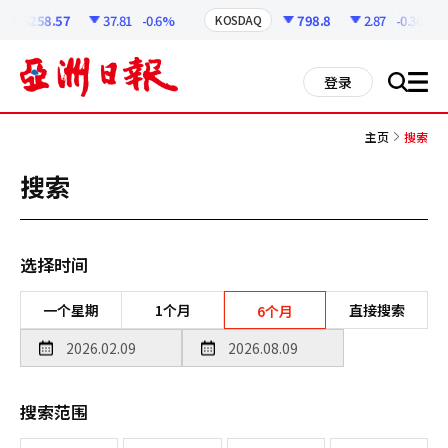
코
인
6258.57
37.81
-0.6%
798.8
2.87
-0.36%
KOSDAQ
정
보
all
登录
搜
men
索
主页
搜索
搜索
选择时间
一个星期
1个月
直接搜索
6个月
搜索范围