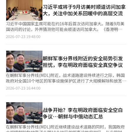
提及。中国外交部当时宣布，两国同意推动政府间关于AI的对话，
发言人华春莹在被问及美国的声明时，仅表示中国在朝鲜半岛问题
示：“我将在那个地方再次思考总统的梦想，努力让每个人都能过
具体讨论内容并未公开。 特朗普总统声称，美国在AI竞争中领先于
习近平或将于9月访美时顺道访问加拿
上的立场和政策保持连续性。外交部当天的回应与习近平主席访朝
上更好的生活。”卢拉总统也评价两国领导人不仅是工人出身，还
中国。他表示：“在AI竞争中获胜的一方最终将成为赢家，我们希
大，关注中加关系回暖中的高层交流
后6月的简报中所表达的立场基本相同。 政府预计将在王部长访韩
共同经历了克服政治危机和捍卫民主的经历。他们在捍卫民主免受
望保持对中国的领先地位。” 最近，中国AI企业无授权使用美国技
期间，要求中国在朝核问题上发挥更积极的作用。分析认为，中国
极端主义攻击方面也达成了共识。自李在明总统就任以来，这是两
术的指控也成为两国间的争议焦点。然而，目前尚未确认该问题是
习近平中国国家主席可能在约16年后首次访问加拿大。随着9月美
将借此机会阐述其在台湾问题和中美贸易冲突上的立场，同时努力
位领导人第五次会晤。去年6月，他们在加拿大卡纳纳斯基斯的七
否将成为9月会谈的正式议题。 白宫发言人卡罗琳·莱维特表示，
国访问的讨论，外界猜测他可能会顺道访问加拿大。 《香港明
重新平衡今年以来向平壤倾斜的朝鲜半岛外交。 习近平主席在6月
国集团（G7）峰会上首次会面，随后在同年11月的南非二十国集
中国企业无授权使用美国AI技术的指控在会谈中有可能被讨论，她
报》23日报道称，习近平主席可能会考虑在访问美国期间顺道访问
2026-07-23 19:48:00
首次访问平壤，自2019年以来首次进行此行，但在为期1天的行程
团（G20）峰会上再次会晤。今年2月，卢拉总统对韩国进行国宾
指出：“会谈中通常会涉及广泛的话题，我们正在密切关注这一问
加拿大。 习近平访问加拿大的可能性源于两国外长会晤时的发
中并未提及无核化。※ 本报道经人工智能（AI）系统翻译与编辑。
访问，双方将关系提升为战略伙伴关系。上个月，他们在法国埃维
题。” 美国正在调查中国AI企业是否通过所谓的“无授权蒸馏”技
言。王毅中国共产党中央政治局委员兼外交部长于21日（当地时
昂的G7峰会上重聚，此次李在明总统则对巴西进行了回访。巴西
术使用了美国企业的技术。蒸馏是利用高性能AI模型的回答来训练
间）在菲律宾马尼拉举行的东南亚国家联盟外长会议期间与阿尼塔
方面特别选择在总统官邸阿乌博拉达宫举行会谈，而非其官方办公
其他模型的技术。虽然蒸馏本身并不违法，但如果违反使用条款大
·阿南德加拿大外长会晤。 据新华社报道，王毅表示：“中国将
朝鲜军事分界线附近的安全局势引发
地点普拉纳图宫，以示特别的礼遇。李在明总统表示，自己是继中
规模收集商业模型的回答，可能会引发知识产权侵权问题。 美国
与加拿大合作，做好下一步高层交流的准备，增强政治互信。”阿
担忧，李在明政府面临安全真空争议
国国家主席习近平、印度总理莫迪和前法国总统希拉克之后，第四
正在关注中国初创企业文肖AI在开发最新模型“基米K3”的过程
南德外长当天也表示：“与中国的关系是加拿大重视的双边关系之
位在阿乌博拉达宫受到接待的外宾，感到非常荣幸。为了将两位领
中，是否无授权使用了OpenAI和Anthropic等美国AI企业的模
一，加拿大坚定支持‘一个中国’政策，希望进一步加强与中国的
在朝鲜军事分界线(MDL)附近，战术道路建设持续进行之际，韩国
导人的信任转化为实际的两国合作，双方还建立了高层沟通机制，
型。 美国财政部长斯科特·贝森特表示：“如果确认中国企业在
高层交流。” 《明报》关注到王毅提到的“下一步高层交流准
政府对全国10个地区的军事设施保护区进行了大规模解除和放宽。
由巴西副总统和韩国青瓦台政策室长金勇范共同负责，直接协商两
各个行业中通过无授权蒸馏侵犯了美国的知识产权，我们将考虑制
备”，认为这暗示着习近平主席访问加拿大的准备。特别是如果顺
此外，中国和俄罗斯军用机无通知进入KADIZ，以及美国无人侦察
2026-07-23 16:44:00
国事务。李在明总统表示：“韩国与巴西在经济、产业、安全、文
裁和将其列入出口管制名单。” 特朗普总统并未直接提及中国企
道访问加拿大，习近平可以避免给人单独访问美国过于重视的印
机在半岛上空飞行，使得在线上对安全局势的担忧声音不断上升。
化等各个领域的合作与交流将进一步深化，并将加快进展。”在经
业技术无授权使用的指控。※ 本报道经人工智能（AI）系统翻译与
象。 如果习近平访问加拿大，这将是他自2012年底担任中国共产
军事保护区面积十倍于汪洋 国防部最近宣布，解除或放宽了包括
济领域，双方将在会谈前成立的“经济与贸易委员会”的框架下，
编辑。
党总书记以来的首次。自2010年6月胡锦涛前主席以来，中国国家
首尔的龙山、麻浦、恩平区，京畿道的平泽、高阳、始兴市，江原
扩大在贸易、投资、国防、航空航天、关键矿产和数字经济等方面
元首访问加拿大已有约16年。 事实上，近年来中加关系因贸易和
道的高城、束草，世宗市等全国10个地区的军事设施保护区和飞行
战争开始？李在明政府面临安全空白
的合作。通过当天签署的产业技术合作谅解备忘录（MOU），双
安全问题持续恶化。特别是2018年，加拿大应美国的引渡请求逮
安全区，面积约为2916万平方米，约为汪洋面积的十倍。 国防部
争议…朝鲜与中俄动态汇总
方还将推动在人工智能（AI）、半导体、汽车、造船、电池、生物
捕了中国最大通信设备公司华为的孟晚舟，导致两国关系迅速冷
表示，此举是为了保障居民的财产权和促进地区开发，针对不影响
经济和工业脱碳等领域的共同研究与开发。巴西的资源与韩国的制
却。 此外，2024年，加拿大与美国步调一致，对中国进口的电动
军事行动的区域。预计此次措施将为平泽高德地区后续开发、高阳
在朝鲜军事分界线(MDL)附近继续建设战术道路的同时，我国政府
造和加工技术相结合的关键矿产供应链合作也将具体化。双方企业
车、钢铁和铝材征收关税，导致中国对加拿大的油菜籽、猪肉和海
科技谷、首尔西北部城市整治项目等带来推动。 朝鲜持续扩建战