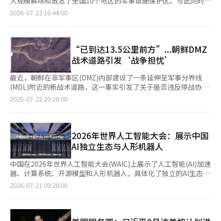
大规模解除和放宽了全国10个地区的军事设施保护区。与此同时，
和机构将在矿产勘探、开发、加工和利用等供应链的全过程中参
鲜等商品也采取了反制措施，冲突进一步加剧。 然而，自2025年3
术道路和铁丝网 相对而言，朝鲜在军事分界线附近的国境化工作
中国和俄罗斯军用机无通知进入KADIZ，以及美国无人侦察机在半
与，后续将进行协商。在国防和军工领域，双方将在今年下半年成
2026-07-23 16:44:00
月上任的卡尼总理在应对特朗普政府的贸易政策不确定性方面，致
正在迅速推进。 根据军方和专家的分析，朝鲜正在进行不毛化工
岛上空飞行，使得网络上对安全的担忧声音不断上升。 军事保护
立军工联合委员会，并推动签署“军事和国防秘密信息保护与交换
力于推动贸易多元化，并努力改善与中国的关系。尤其是在去年10
作，建设约70公里的战术道路和约90公里的铁丝网，若按目前的
区面积十倍于汪洋 国防部最近宣布，解除或放宽了包括首尔龙
协议”，为两国军工企业提供更稳定的合作制度基础。从今年年底
月于庆州举行的亚太经济合作组织（APEC）峰会上，两国领导人
速度，预计在2至3年内完成国境化工作。 专家分析称，若战术道
山、麻浦、恩平区，京畿道平泽、高阳、始兴市，江原道高城、束
开始，巴西生产的C-390运输机将配备韩国企业生产的部件。两国
会晤，开始了关系改善的契机。 今年初，卡尼总理时隔9年访问中
路建成，部队和装备的调动能力将大幅提升。 中俄军用机无通知
草，世宗市等全国10个地区的军事设施保护区和飞行安全区，面积
“已到达13.5公里前方”...朝鲜DMZ
领导人将其视为不仅是简单的武器采购，而是共同生产和产业合作
国，进一步加强了两国的对话与沟通渠道。双方发布的联合声明中
进入KADIZ 早在6月，中国和俄罗斯的10余架军用机在未事先通知
约为2916万平方米，约为汪洋面积的十倍。 国防部表示，此举是
的案例，并决定将合作扩大到未来航空出行领域。在太空领域，双
战术道路引发‘战争担忧’
提到：“加拿大邀请中国领导人在互相方便的时间访问加拿大，中
的情况下进入韩国防空识别区(KADIZ)，并在东海和南海上空进行
为了保障居民的财产权和促进地区开发，针对不影响军事行动的区
方将简化民用发射器的发射许可程序，并共享卫星数据和太空探索
国对此表示欢迎。”今年5月，王毅也时隔10年访问加拿大。 今年
了约4小时的联合空中训练。 联合参谋本部紧急出动韩国空军战斗
域。预计此次措施将为平泽高德地区后续开发、高阳科技谷、首尔
相关技术。卢拉总统邀请李在明总统参加定于9月在巴西阿尔坎塔
最近，朝鲜在非军事区(DMZ)内部建设了一条延伸至军事分界线
以来，中国重新开放了对加拿大油菜籽和牛肉的进口市场，加拿大
机进行应对，参与的还有中国的空中加油机和预警控制机，以及俄
西北部城市整治项目等提供动力。 朝鲜持续扩建战术道路与铁丝
拉发射基地的发射活动。李在明总统表示，如果无法亲自出席，将
(MDL)附近的新战术道路，这一事实引发了关于是否违反停战协议
也降低了对中国电动车的关税，双方贸易出现了变化。王毅在与阿
罗斯的核轰炸机和反潜巡逻机。 专家认为，中俄在半岛周边展示
网 与此相对，朝鲜在军事分界线附近的国境化工作正在快速推
通过视频确认发射过程。扩大贸易的相关议题也在会谈中被提及。
的争议。 20日，BBC根据最近获得的卫星照片和专家分析报道，
2026-07-22 20:28:00
南德外长会晤时表示：“今年上半年两国贸易额同比增长16%，尤
联合作战能力，意在对韩美日施加压力。 美海军最新无人侦察机
进。 军方和专家分析指出，朝鲜正在进行不毛化工作，建设约70
两国领导人将韩-南方共同市场贸易协定视为不容再拖延的任务，
朝鲜在开城附近的DMZ内部修建了新的战术道路。 公开的卫星照
其是加拿大对中国的出口增长了23.3%。”他评价称，今年以来两
飞行5至6小时 与此同时，美国海军的最新高空无人侦察机MQ-
公里的战术道路和约90公里的铁丝网，若以目前的速度，预计在2
并决定检查恢复谈判所需的障碍因素。巴西的牛肉和猪肉进入韩国
片显示，这条新道路向军事分界线(MDL)方向延伸，特别是部分路
国关系持续向好发展。
4C“特里顿”于15日进入京畿道安山上空，并在江原道洪川进行
至3年内完成国境化工作。 专家分析称，战术道路一旦完成，将大
市场的事宜也进行了讨论。卢拉总统表示，经过17年的谈判，韩国
段已接近MDL约260米，引发了广泛关注。从该道路到京畿道坡州
了约5至6小时的往返飞行。 特里顿是美国战略侦察资产，每架约
幅提升兵力和装备的移动能力。 中俄军机无通知进入KADIZ 早在6
的卫生检疫团将于下月访问巴西，认为这是市场开放的重要进展。
市文山镇的直线距离仅约为13.5公里。 军事分界线是南北的分界
2026年世界人工智能大会：展示中国
价值3亿美元（约4000亿韩元），曾在霍尔木兹海峡和古巴上空运
月，中国和俄罗斯的十余架军用机在未事先通知的情况下进入韩国
在两国领导人面前，签署了包括太空、体育、教育、能源和产业技
线，在以此线为中心的非军事区内，南北各自设定了2公里的区
AI独立生态与人形机器人
用过。 军事专家分析认为，此次长时间飞行很可能是为了集中收
防空识别区(KADIZ)，并在东海和南海上空进行了约4小时的联合
术等五项合作文件。此外，电影和网络安全领域的两项谅解备忘录
域，严格限制军事活动。1953年签署的停战协议也禁止在DMZ内
集与朝鲜相关的信息。 安圭白部长的争议再度被提及 在此背景
空中训练。 联合参谋本部紧急出动了韩国空军战斗机进行应对，
也单独签署，此次国宾访问共签署了7项文件。在文化领域，巴西
进行敌对行为，并对军队和装备的出入及部署进行了限制。 韩国
中国在2026年世界人工智能大会(WAIC)上展示了人工智能(AI)加速
下，现任国防部长安圭白的过去行为也再次被提及。 安部长在
已知中国的空中加油机、预警控制机，以及俄罗斯的核轰炸机和反
的韩流传播成为话题。卢拉总统表示：“巴西的年轻人热爱韩
军方认为，朝鲜此次施工实际上违反了停战协议。联合参谋部在上
器、计算系统、开源模型和人形机器人，具体化了独立的AI生态系
2022年9月担任国会议员时，曾在韩美日反潜联合训练日程正式公
潜巡逻机等也参与了此次训练。 专家认为，中俄在半岛周边展示
国”，韩国音乐、食品和电视剧的受欢迎程度不断上升，动画《K-
个月22日表示：“朝鲜正在进行扩建至军事分界线100米以内的道
统建设战略。中国在强调技术自立的同时，也在全球AI治理中扩大
2026-07-21 09:28:00
布前，通过个人社交媒体公开，引发国防部的“非常遗憾”声明。
联合作战能力，意在施压韩美日。 美海军最新无人侦察机飞行5至
POP恶魔猎人》在儿童中也受到热爱。联合新闻发布结束后，两位
路工程，MDL地区的障碍物设置和道路施工明显违反停战协议。”
影响力。 据行业消息，WAIC 2026于17日至21日在中国上海举
国防部当时指出，针对朝鲜SLBM威胁的军事训练需要一定程度的
6小时 与此同时，美国海军的最新高空无人侦察机MQ-4C“特里
领导人以巴西式的表达和韩国式的手指心结束了会谈。李在明总统
然而，联合国军司令部对此持不同看法。联合国军在上个月24日发
行，共有1100多家企业参展，展示了3000多项产品和技术。展览
保密，而在正式公布前的公开行为被视为问题。尽管如此，该训练
顿”于15日进入京畿道安山上空，往返飞行至江原道洪川，持续约
引用巴西谚语“团结更强大”，表示：“如果将两国的优势结合起
布的事实说明中表示，朝鲜的军事分界线国界化工作“难以视为违
面积约为10万平方米，其中首次公开的产品超过300个。 今年的
仍按计划进行，韩美日的反潜联合训练也持续进行。 舆论：国家
5至6小时。 特里顿是美国的战略侦察资产，每架约价值3亿美元
来，太平洋两岸的距离将成为创造新机会的空间。”此外，李在明
反停战协议”。 韩国军方与联合国军司令部对同一设施的解读存
WAIC也扩展为展示中国AI国际合作构想的平台。中国国家主席习