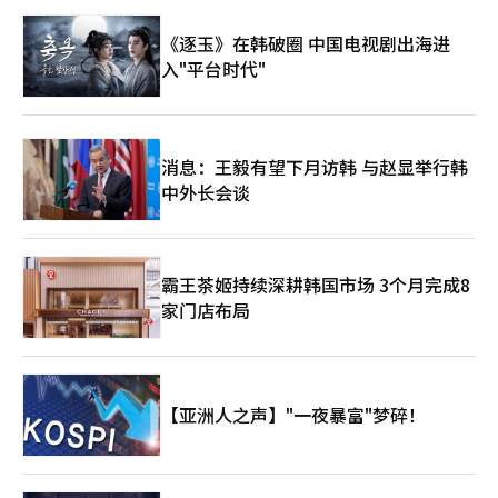
《逐玉》在韩破圈 中国电视剧出海进
入"平台时代"
消息：王毅有望下月访韩 与赵显举行韩
中外长会谈
霸王茶姬持续深耕韩国市场 3个月完成8
家门店布局
【亚洲人之声】"一夜暴富"梦碎！