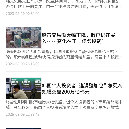
韩元兑美元汇率迅速下跌至1400韩元，引发了人们对韩元价值是
否会持续上升的关注。由于企业税缴纳等因素，美元供应可能增
加，导致汇率进一步下跌，但如果相关供应消耗殆尽，美元供给将
2026-08-10 00:52:00
受到限制，可能会再次反弹。 根据8月9日的数据显示，韩元兑美
元汇率在8日早上6时为1409.5韩元，结束了一周的交易。根据盘
中最低价（1407.3韩元），这是自去年10月2日（1399.5韩元）以
来的最低水平。 汇率在过去一段时间内大幅下跌。自上个月2日达
股市交易额大幅下降，散户仍在买
到1555.8韩元的高点以来，至7日的25个交易日内，累计下跌了
入……变化在于‘债务投资’
139.7韩元，平均每天下跌5.6韩元。这一速度是去年4月9日
（1472.0韩元）至6月30日（1347.1韩元）期间日均下跌2.5韩元
随着KOSPI经历剧烈调整，韩国股市的交易额和交易量也大幅下
的两倍以上。 最近汇率急剧下跌的原因包括美元供给改善以及美
降。股市的剧烈波动使得投资者的观望情绪加重。尽管个人投资者
国和日本的市场协作干预。由于SK海力士美国股票存托凭证
持续买入，吸纳外国投资者的抛售，但利用信用融资等债务投资的
2026-08-09 23:16:00
（ADR）上市，美元供应增加，出口企业的美元抛售也缓解了供给
情况有所减少，市场逐渐转向以现金为主的策略。 根据韩国交易
紧张。 在国内股市中，外国投资者的套利了结和投资组合再平衡
所等的数据显示，8月以来，韩国股市
的结束也对汇率下跌产生了影响。外国投资者在6月因套利了结和
（KOSPI+KOSDAQ+KONEX，包括ETF）的日均交易额为32万
投资组合再平衡等原因创下了历史最大规模的净卖出，随后在7月
1022亿韩元。与5至6月KOSPI强劲上涨时日均交易额达到60万亿
韩国个人投资者"逢调整加仓" 净买入
转为净买入。 最近，美国和日本的异常市场协作干预也被视为汇
韩元相比，现已减半。 交易额的减少主要是由于近期股市经历剧
规模突破200万亿韩元
率下跌的因素。两国外汇当局在上个月31日共同购买日元，以应对
烈调整，导致投资者的交易活动萎缩。KOSPI在6月22日（收盘）
日元贬值。这是自1998年亚洲金融危机以来的首次。此举使得曾
曾上涨至9114.55，创下历史新高，但随后经历了剧烈的下跌和反
尽管近期韩国股市经历大幅调整，但个人投资者的入市热情丝毫未
接近164日元的日元兑美元汇率一度跌至155日元区间，至8日时回
弹，最低曾跌至5500点。尽管最近回升至6200点，但主要指数每
减。今年以来，韩国个人投资者净买入本土股票及交易型开放式指
升至157日元左右。韩元也因日元升值而表现出强势。 美元贬值的
天波动几个百分点，极大的波动性使得投资者更倾向于观望，而非
数基金（ETF）的规模已突破200万亿韩元（约合人民币9557亿
2026-08-09 22:37:43
趋势也支持了汇率的下跌。由于7日（当地时间）公布的美国就业
积极交易。 然而，个人投资者的买入势头并未减弱。根据韩国交
元）。 据韩国交易所与韩联社旗下金融信息子公司联合Infomax9
数据大幅低于预期，联邦储备委员会（美联储）年内加息的预期减
易所的数据，今年以来，个人投资者在韩国股市的净买入额约为
日公布的数据，今年前7个月，个人投资者通过韩国交易所及另类
弱。主要六国货币对美元的价值指数已降至99.60。 在这种情况
175万亿韩元。8月的情况也相似。在本月的前五个交易日（3日至