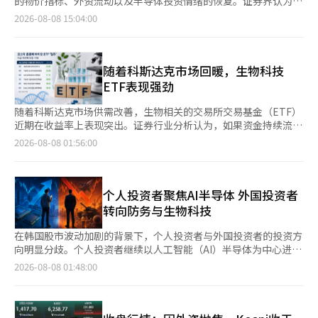
的物价指标、外资流动以及半导体投资情绪的恢复。证券界认为，
证金减少并不必然意味着个人买盘力量在减弱。三星证券投资信息
科斯达克150’等ETF的交易量均位列前列。科斯达克指数的急剧
0.08%，首都圈则从0.22%降至0.17%。 首尔公寓价格涨幅连续两
尽管业绩改善的趋势仍在，但短期内因获利了结而出现的抛售可能
2026-08-08 15:04:00
团队负责人申承镇（音）表示，投资者保证金本质上是投资者存放
上涨使得投资者迅速涌入以指数上涨为目标的杠杆产品。 在供需
周放缓。上月13日和20日分别为0.34%，随后27日降至0.32%，
会导致市场波动性持续。 根据韩国交易所的数据，本周（3日至7
在证券公司、用于购买股票的备用资金，其变动通常具有一定滞后
方面，机构投资者的买入势头尤为明显。从上个月31日至本月7
本月3日进一步降至0.23%。进入夏季假期，加之短期价格上涨带
日）KOSPI下跌了5.10%。而KOSDAQ在个人资金的流入下上涨了
性。
日，机构在科斯达克市场净买入9561亿韩元。个人投资者在同一
来的疲惫感和税制改革的不确定性，使得买卖双方均表现出观望态
10.98%，表现相对强劲。 本周的股市因半导体业绩预期与获利了
时期也净买入1205亿韩元，加入了买入行列。相反，外国投资者
度。 尤其是高价公寓集中在龙山区和瑞草区的涨幅仅为0.01%和
结的抛售交织，波动性较大。尤其是在上周全球大型科技公司宣布
随着科斯达克市场回暖，生物科技
则净卖出1兆1152亿韩元。 通过大型股杠杆产品寻求短期收益的资
0.02%。在首尔核心区域价格上涨乏力的同时，中低价区域则表现
大规模人工智能（AI）投资后，KOSPI曾急剧反弹，但本周外资的
ETF表现强劲
金转向个别中小型股，科斯达克股票的上涨趋势也愈加明显。从上
出相对强劲的趋势。 购房心理也显著减弱。首尔购房优势指数从
卖出压力再次加大，导致其上涨动力减弱。7日，KOSPI在开盘时
个月31日至本月7日，科斯达克上涨幅度较大的股票中，中小型股
上周的84.6降至81.9，下降了2.7个百分点。该指数超过100表示买
一度上涨超过1%，但外资净卖出8625亿韩元，最终收于
随着科斯达克市场供需改善，生物相关的交易所交易基金（ETF）
的表现优于大型股。在此期间，本娜（Bonheur）上涨
方多于卖方，低于100则表示卖方多于买方。 从区域来看，江北14
6258.77。 证券界将美国AI投资周期的持续性视为市场的关键变
近期在收益率上表现突出。证券行业分析认为，如果资金持续流入
380.62%，位居涨幅第一，RF材料（RF Materials）上涨
个区的指数从91.0降至89.4，下降1.6个百分点；江南11个区的指
量。微软、亚马逊、Meta等主要科技公司在最近的业绩发布会上
科斯达克市场，考虑到该市场生物股的高比例，相关ETF的强势表
2026-08-08 01:56:00
102.38%，欧伊解决方案（Oi Solutions）上涨99.62%，比克
数则从78.9降至75.2，下降3.7个百分点。江南区的指数下降幅度
重申了扩大资本支出（CAPEX）的趋势，并表示将继续投资AI基础
现有望持续。 根据科斯科姆ETF检查的数据，最近一周除杠杆和反
AI（BQ AI）上涨93.48%，光与电子（Light & Electronics）上涨
是江北区的两倍多。尽管首尔公寓价格仍在上涨，但追赶购房的需
设施。然而，市场的关注点已从投资规模转向投资回报率和现金
向产品外，收益率排名第二的是现代资产管理的“UNICORN K生
79.08%。 三星证券研究员权范锡表示：“科斯皮市场的供需失衡
求已显著减弱。 永通、水枝、修正涨幅居前……租金也随之上涨
流。 国内企业的业绩保持良好。KOSPI的净利润预估最近被上调，
物活跃”，上涨了24.90%。紧随其后的是“TIGER科斯达克150
得到缓解是科斯达克反弹的关键。”他分析称：“以单一股票杠杆
相反，京南地区的房价持续强劲。水源永通区在一周内上涨
除三星电子和SK海力士外，其他企业的盈利预期也有所改善。半
生物科技”（23.08%）排名第三，其他如“ACE K生物科斯达克
个人投资者聚焦AI半导体 外国投资者
产品为中心的大型股供需失衡得到缓解，市场周边资金增加，形成
0.91%，成为首尔和京畿道中涨幅最高的区域。城南修正区和龙仁
导体及工业品等领域的业绩改善被认为是支撑国内股市下行的因
活跃”（第五名，21.21%）、“TIGER技术转让生物活跃”（第
转向防务与生物科技
了对科斯达克供需有利的环境。”
水枝区分别上涨0.63%，水源长安区上涨0.60%，华城病点区上涨
素。 然而，外资流动仍然是一个变数。最近外资在现货市场上转
七名，20.91%）、“RISE生物TOP10活跃”（第八名，
0.57%，城南盆唐区上涨0.33%。 特别是水源永通区被视为半导体
为净卖出，期货市场也没有出现积极的买入方向。单一股票杠杆
20.30%）、“KoAct生物医疗活跃”（第九名，20.26%）等也表
在韩国股市波动加剧的背景下，个人投资者与外国投资者的投资方
带的后方居住地，主要大型社区和永通区的改建项目推动了价格上
ETF的监管后，国内资金流动的波动性已大幅减弱，但分析认为，
现不俗。在最近一周收益率排名前十的ETF中，生物ETF占据了一
向明显分歧。个人投资者继续以人工智能（AI）半导体为中心进行
涨。然而，卖方持续抬高价格，导致购房咨询减少，观望气氛愈发
外资资金要真正流入，需要股东回报政策的具体化等制度性催化
半的份额。 生物相关ETF的强势表现被解读为投资者情绪向科斯达
买入，而外国投资者则将目光转向防务、生物科技和汽车行业。机
2026-08-08 01:48:00
浓厚。 由于首尔公寓购房所需资金负担加重，实际需求转向了交
剂。 下周将陆续发布美国7月消费者物价指数（CPI）、生产者物
克市场转移的结果。当天科斯达克指数收盘时较前一交易日下跌
构投资者则在电力基础设施和建筑行业进行选择性投资。 根据韩
通便利且具备自身产业和交通优势的南部地区。 京南地区的强劲
价指数（PPI）和零售销售等主要经济指标。市场认为，如果物价
2.86点（0.36%），报798.81点，结束了连续六个交易日的上涨，
国交易所的数据，从本月3日至今，个人投资者的净买入前列股票
表现也在租赁市场得到了验证。京畿道公寓租金整体上涨0.13%，
高于预期，可能导致长期利率上升和美元走强，从而对外资流动造
但阿尔特基生物（3.92%）、HLB（5.97%）、ABL生物
为SK海力士和三星电子。在此期间，个人投资者净买入SK海力士4
其中龙仁水枝区上涨0.43%，华城病点区上涨0.42%。水源长安区
成压力。相反，如果物价稳定，AI投资的扩大和半导体业绩的改善
（3.96%）、利佳凯生物（2.07%）等科斯达克市值较大的生物股
兆4395亿韩元，三星电子3兆8402亿韩元。接下来是三星电机