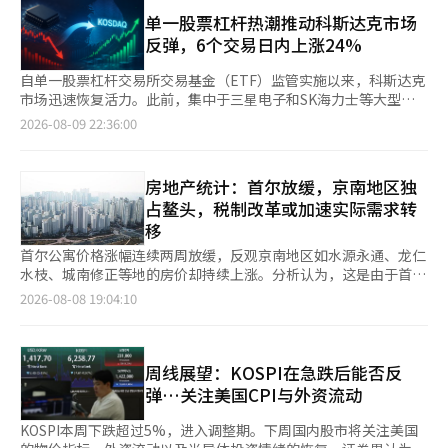
交易平台NEXTRADE买入韩国股票和ETF的净额累计达201.8503
下，韩元的升值趋势是否会持续备受关注。由于12月结算企业的企
7日），个人净买入额达到了10万亿韩元。同一时期，外国投资者
万亿韩元。 个人投资者净买入规模于5月15日首次突破100万亿韩
单一股票杠杆热潮推动科斯达克市场
业税中期预缴申报和缴纳即将到来，预计将减少汇率下行压力。今
的净卖出额约为7万8000亿韩元，个人投资者几乎吸纳了外国投资
元，达107.0003万亿韩元；此后不到3个月时间，这一规模便近乎
反弹，6个交易日内上涨24%
年，特别是三星电子、SK海力士等半导体企业的业绩大幅改善，
者的所有抛售。 不过，个人投资者并未像过去那样通过债务投资
翻倍，突破200万亿韩元大关。 分市场来看，今年前7个月，个人
预计企业税中期预缴规模将大幅增加。 新韩投资证券的研究员李
来应对下跌市场。一个显著的变化是“债务投资”的减少。个人投
投资者在有价证券市场净买入104.5453万亿韩元，在创业板市场
自单一股票杠杆交易所交易基金（ETF）监管实施以来，科斯达克
镇京表示：“随着8月底企业税中期预缴日程的临近，企业的兑换
资者的信用交易融资余额在6月24日曾飙升至38万6328亿韩元，但
（KOSDAQ）则净卖出10.3365万亿韩元；通过NEXTRADE平台净
市场迅速恢复活力。此前，集中于三星电子和SK海力士等大型股
美元量将增加，从而对韩元兑美元汇率形成下行压力。但日元升值
最近已降至28万亿韩元。分析认为，曾在股价上涨期利用信用扩大
买入36.9451万亿韩元，在ETF市场净买入70.6964万亿韩元。 与
的短期资金因监管实施而分散，导致科斯达克的交易量和机构买入
2026-08-09 22:36:00
可能会影响韩元的升值，仍需监测进一步的干预。” 也有观点认
投资规模的投资者，在调整期开始后，首先选择减少债务。尽管买
去年同期相比，今年个人投资者的买入力度显著加大。截至上月
势头共同上升。 根据韩国交易所的数据，科斯达克指数在监管实
为，目前判断韩元升值为结构性趋势转变为时尚早。韩华投资证券
入势头持续，投资者的保证金也在减少。6月时，投资者保证金一
底，个人投资者净买入规模已超过去年同期（13.1631万亿韩元）
施前的上个月30日为644.78点，到本月7日上涨至798.81点，涨幅
认为，ADR兑换和出口企业的美元抛售是有限的供给因素，一旦相
度接近140万亿韩元，但截至5日已降至104万亿韩元。 然而，为
的15倍。进入8月后，个人资金仍在持续流入市场。 值得关注的
达23.89%。从监管实施的第一天，即上个月31日至本月6日，科
关供应消耗殆尽，美元供应也必然减少。此外，美日政策协作虽然
房地产统计：首尔放缓，京南地区独
了继续填补外国资金的空缺，个人投资者的买入势头需要新的动力
是，即便韩国股市近期大幅回调，个人投资者仍在积极“抄底”。
斯达克指数连续5个交易日上涨。特别是在7月31日和8月3日、4
可以控制汇率的上涨速度和投机性头寸，但无法改变基本面。 韩
来吸引外国资金的回流。 NH投资证券的研究员那正焕表示：“在
占鳌头，税制改革或加速实际需求转
韩国综合股价指数（KOSPI）自6月22日创下9114.55点收盘新高
日，科斯达克市场多次触发买入保护机制，显示出强劲的买入势
华投资证券的研究员崔圭浩表示：“美国积极的汇率干预政策并不
当前情况下，吸引更多外国资金流入需要比业绩改善更具体的股东
移
后持续调整，本月7日已回落至6200点区间。在此期间，个人投资
头。 交易量也有所增加。在监管实施前的5个交易日（7月24日至
是单方面降低汇率，而是使汇率的上下波动不对称。”他预
回报政策或制度变化等新的催化剂，特别是继承和赠与税的改革可
者净买入38.9558万亿韩元的韩国股票，并净买入16.4608万亿韩
30日），科斯达克的日均交易量为5兆780亿韩元，而在实施后的6
首尔公寓价格涨幅连续两周放缓，反观京南地区如水源永通、龙仁
测：“短期内，7月急剧下跌所导致的美元供应减弱，汇率反弹的
能会成为相关变量。”
元的ETF，合计买入规模超过55万亿韩元。 个人投资者持续承接
个交易日（7月31日至8月7日），日均交易量增至5兆7591亿韩
水枝、城南修正等地的房价却持续上涨。分析认为，这是由于首尔
可能性较高。”※ 本报道经人工智能（AI）系统翻译与编辑。
外资抛售的筹码，已成为支撑韩国股市的重要力量。不过，在市场
元，增长了13.4%。相反，监管实施前的上个月30日，单一股票杠
房价急剧上涨和贷款限制导致的实际需求转向了交通和产业基础较
2026-08-08 19:04:10
剧烈震荡、投资损失不断扩大的背景下，这股买盘能否持续，仍存
杆ETF的交易量达到13兆9000亿韩元，但监管后骤降至1兆韩元左
好的京南地区。预计未来如果政府实施加强高价住宅税负的税制改
在较大不确定性。 花旗环球金融证券上月29日发布的报告估算，
右。 此前，单一股票杠杆产品吸引了大量希望利用高波动性的个
革，需求可能会进一步向相对房价和持有负担较低的京南地区扩
个人投资者通过单一股票杠杆产品进行投资，相较市场高点已累计
人投资者的短期资金。然而，随着基本存款金额的提高等监管措施
散。 首尔房价涨幅连续两周缩小……江南购房心理明显减弱 根据
亏损387亿美元，约合54.8611万亿韩元。此外，韩国投资者近两
的实施，投资者的进入门槛上升，交易迅速萎缩。在此过程中，原
KB国民银行于7日发布的《8月第一周周度KB公寓市场动态》，截
周线展望：KOSPI在急跌后能否反
个月虽持续加码美股投资，但相关投资损失预计也已接近50万亿韩
本流向杠杆产品的投资需求转向国内股票和科斯达克相关ETF等其
至3日，全国公寓成交价格较上周上涨0.08%。首都圈上涨
弹…关注美国CPI与外资流动
元。 与此同时，被视为个人投资者“弹药”的投资者保证金规模
他投资渠道，从而促进了科斯达克市场的交易活跃。 科斯达克相
0.17%，其中首尔上涨0.23%，京畿道上涨0.17%，仁川上涨
也在明显缩水。6月4日，该资金规模一度逼近140万亿韩元，但截
关ETF的交易也有所增加。从上个月31日至本月7日，‘KODEX科
0.01%。 尽管全国及首都圈均保持上涨趋势，但涨幅较前一周有所
KOSPI本周下跌超过5%，进入调整期。下周国内股市将关注美国
至本月4日已降至104万亿韩元。 不过，业内人士认为，投资者保
斯达克150杠杆’、‘KODEX科斯达克150期货反向’、‘KODEX
减小。全国公寓价格涨幅从上月27日的0.11%降至本月3日的