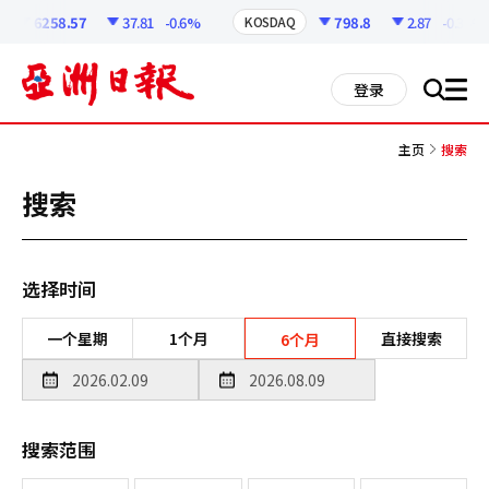
코
인
6258.57
37.81
-0.6%
798.8
2.87
-0.36%
KOSDAQ
정
보
all
登录
搜
men
索
主页
搜索
搜索
选择时间
一个星期
1个月
直接搜索
6个月
搜索范围