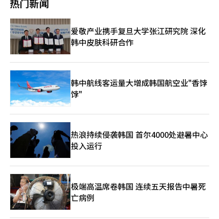
热门新闻
跌。※ 本报道经人工智能（AI）系统翻译与编辑。
平稳。随后，谷歌的250亿美元公司债发行和美联储理事丽莎·库
克的鹰派言论导致国债收益率上升，出现了获利了结的抛售，股市
转为下跌。” 国内股市预计将反映纽约股市的走势和半导体股的
爱敬产业携手复旦大学张江研究院 深化
投资情绪，寻找方向。截至上午8时16分，NXT盘前市场中，三星
韩中皮肤科研合作
电子上涨0.6%，报232,000韩元，SK海力士上涨0.2%，报
1,498,000韩元。 韩智英奇摩证券研究员预测：“今天国内股市将
因霍尔木兹海峡的不确定性再次引发关注，加上7月美国就业数据
的警惕心理，虽然美国半导体股的疲软已被提前反映，但在前日大
幅下跌后，低价买入趋势将助力反弹。”※ 本报道经人工智能
韩中航线客运量大增成韩国航空业"香饽
（AI）系统翻译与编辑。
饽"
热浪持续侵袭韩国 首尔4000处避暑中心
投入运行
极端高温席卷韩国 连续五天报告中暑死
亡病例