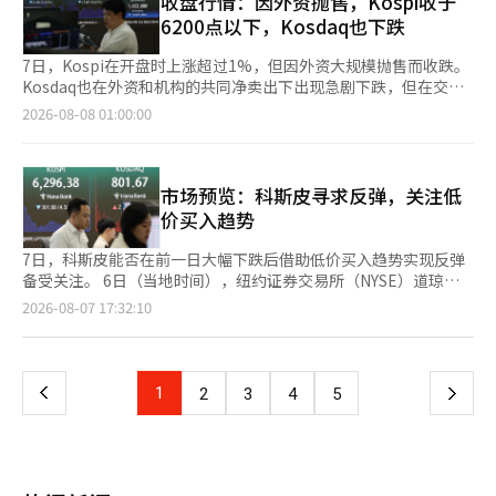
收盘行情：因外资抛售，Kospi收于
和城南修正区分别上涨0.31%和0.26%。部分投资需求以及实际居
预期可能会再次受到关注。 证券界认为，目前的调整更多是由于
均出现上涨，支撑了相关ETF的强势表现。 证券行业普遍关注科斯
（6367亿韩元）、SK广场（2298亿韩元）、三星电子优先股
6200点以下，Kosdaq也下跌
住需求流入这些地区，导致买卖价格和租金双双上涨。 税制改革
估值压力和获利了结，而非业绩恶化。由于半导体行业的盈利预估
达克市场供需结构的变化。三星证券高级研究员权範石表示：“许
（2034亿韩元）、韩美半导体（825亿韩元）等。 个人投资者的
前京南地区已显强劲……关注首尔流失的实际需求动向 市场关注
持续上调，因此认为趋势本身并未受到破坏。 NH投资证券的研究
多市场参与者认为，大型股供需集中是科斯达克大幅下跌的主要原
买入势头被解读为AI产业扩展和高带宽内存（HBM）市场增长预期
7日，Kospi在开盘时上涨超过1%，但因外资大规模抛售而收跌。
税制改革方案实施后，实际需求向京南地区转移的可能性将更加明
员那正焕表示：“杠杆ETF带来的波动性已大幅减弱，但为了进一
因，尤其是杠杆ETF对市场资金的吸引力常被提及。”他进一步指
的反映。尽管近期市场波动加大，但资金仍集中于增长潜力较高的
Kosdaq也在外资和机构的共同净卖出下出现急剧下跌，但在交易
显。如果高价住宅和非居住一套房的持有负担加重，长期持有者的
步吸引外资资金流入，需要股东回报政策的具体化或税制改革等制
出：“（补救措施的早期实施）作为保证金等市场周边资金增加的
半导体行业。 机构投资者则相对采取了分散投资的策略。机构净
结束前部分回升。 根据韩国交易所的数据，Kospi收于6258.77
资本利得税减免优惠减少，那么放弃购买或整理首尔高价住宅的需
2026-08-08 01:00:00
度性催化剂。”他还提到：“美国内存半导体期权市场上仍然存在
因素，为科斯达克供需提供了有利环境。”他还评价道：“外资在
买入前列股票包括三星电机（2536亿韩元）、汉华解决方案
点，较前一交易日下跌37.61点（0.60%）。该指数开盘时为
求可能会相对转向价格和税负较低的首都圈内的优质地区。 交通
的对冲头寸也是短期波动的因素。” 友安达证券的研究员李在元
宣布加强上市公司退市标准后，积极在科斯达克市场买入，这也是
（1022亿韩元）、LG能源解决方案（1008亿韩元）、APR（982
6365.07点，较前一交易日上涨68.69点（1.09%），但在开盘后回
便利且居住偏好的龙仁水枝、城南盆唐、修正和水源永通等地也被
表示：“当前市场正处于验证AI投资盈利能力和持续性的阶段，而
供需环境的积极因素。” 新韩投资证券研究员朴宇烈也表
亿韩元）、效生重工业（900亿韩元）、GS建设（855亿韩元）
吐涨幅，最终以弱势收盘。 在证券市场上，个人和机构分别净买
认为是优先的需求流入区域。这些地区不仅是首尔的替代地，还具
非业绩受损的阶段。未来要实现趋势性反弹，外资的净买入回归，
示：“由于单一股票杠杆ETF交易的减少，科斯达克市场进入了一
等。对半导体、二次电池和电力基础设施、建筑行业的关注尤为突
入2670亿韩元和5790亿韩元，进行低价买入。相反，外资则净卖
市场预览：科斯皮寻求反弹，关注低
备半导体产业和广域交通网络等自身的价格上涨因素。 然而，税
以及美国物价指标、长期利率和地缘政治风险的缓解将是重要变
个可以期待反转的超卖区间。”他认为，个人投资者的科斯达克净
出。 外国投资者的投资行为与个人投资者截然不同。外国投资者
出8625亿韩元，导致指数下跌。 Kospi市值前列的股票表现不
制改革带来的不确定性也可能抑制整体住房交易。首尔高价住宅的
价买入趋势
量。”※ 本报道经人工智能（AI）系统翻译与编辑。
买入资金已从现货转向ETF。特别是考虑到科斯达克市场生物行业
净买入的股票包括三星物产（1113亿韩元）、Celltrion（838亿
一。三星电子（0.22%）、三星电机（3.99%）、LG能源解决方案
卖方未必会立即转为京畿道的买方，若卖出和买入均被推迟，京南
的高比例，指数反弹时生物行业最有可能获得最大收益。 此外，
韩元）、三星生物制剂（792亿韩元）、汉华航空航天（725亿韩
（4.35%）、三星生物制药（2.77%）、KB金融（2.51%）、汉华
地区也可能在短期内以急剧上涨的区域为中心形成观望气氛。实际
7日，科斯皮能否在前一日大幅下跌后借助低价买入趋势实现反弹
明年科斯达克市场的改革也被认为是支撑中长期投资情绪的因素。
元）、起亚（677亿韩元）、SK（643亿韩元）等。他们将投资组
航空航天（4.08%）均上涨。相反，SK海力士（-4.88%）、SK广
上，京畿道的购房优势指数也从60.4降至59.0，下降1.4个百分
备受关注。 6日（当地时间），纽约证券交易所（NYSE）道琼斯
计划于2027年1月实施的科斯达克“升降制”将优质企业纳入上层
合重组为以生物和防务、汽车行业为主，而非AI半导体。 尤其是以
场（-3.20%）、现代汽车（-1.13%）等则下跌。 Kosdaq指数收
点，尽管价格上涨，但购房心理却变得更加谨慎。 业内人士表
工业平均指数下跌0.85%，标准普尔500指数下跌0.18%，以科技
页
2026-08-07 17:32:10
市场，而竞争力较低的企业则转入下层市场，从而将科斯达克上市
汉华航空航天为首的防务股，以及三星生物制剂、Celltrion等生
于798.81点，较前一交易日下跌2.86点（0.36%）。该指数开盘时
示：“最近京南地区的上涨趋势是由于首尔与其价格差异、贷款额
股为主的纳斯达克指数下跌0.06%。 在个别股票中，闪迪
公司分为“精选·标准·管理组”。这一制度旨在提高市场竞争
物股，在近期市场波动加大的过程中仍保持了稳健的走势。证券业
为807.62点，较前一交易日上涨5.95点（0.74%），但在交易中转
度、产业和交通利好等多种因素共同作用的结果。”并指出：“如
（-6.81%）和西部数据（-13.03%）在业绩发布后大幅下跌。尤
一
力，预计将成为政策推动的动力。 新韩投资证券研究员姜振赫表
界分析认为，行业整体的上涨趋势已结束，个别股票的差异化行情
为下跌，一度下跌超过3%，后有所回升。 在Kosdaq市场上，外
果税制改革导致首尔高价住宅的持有负担加重，可能会促使购房需
其是西部数据尽管业绩超出市场预期，但仍出现大幅下滑。这被解
示：“今年科斯达克生物科技与美国生物科技市场出现了脱钩现
将正式展开。 证券业界人士表示：“对AI半导体的期待仍然有效，
资和机构分别净卖出2540亿韩元和1030亿韩元。个人则净买入
求向交通便利且价格相对较低的南部地区扩散。”他还补充
读为市场对出货量增长的重视超过了业绩，导致对依赖价格上涨的
象。”他预测：“随着阿尔特基生物等公司技术转让（L/O）期待
上
1
下
2
3
4
5
但短期内行业间的轮动现象同时出现。个人投资者以半导体为中
3406亿韩元，吸纳了抛售的股票。 Kosdaq市值前列的股票走势也
道：“但在已经快速上涨的区域，买方的价格抵抗也在加大，因此
销售增长反应消极。 受此影响，美光一度跌幅超过7%，但由于谷
感的重新回归，若细分市场的可见性提高，过去的低迷将得到弥
心，而外国投资者则以防务和生物为中心，投资对象的多样化趋势
各异。阿尔特基因（3.29%）、生态科技（2.87%）、生态科技
需要在税制改革后实际交易量和需求流动的情况进行观察。”※
歌发行250亿美元公司债券，提升了未来半导体投资扩大的预期，
补。”※ 本报道经人工智能（AI）系统翻译与编辑。
一
仍在继续。”※ 本报道经人工智能（AI）系统翻译与编辑。
B（4.39%）、HLB（5.97%）、ABL生物（3.96%）、佩普特龙
本报道经人工智能（AI）系统翻译与编辑。
最终收盘上涨1.31%。早盘一度下跌超过2%的费城半导体指数最
（2.13%）等均上涨。相反，彩虹机器人（-5.01%）、周成工程
终上涨0.33%收盘。 徐相英未来资产证券研究员表示：“美国股市
页
（-4.20%）、利诺工业（-1.79%）、元益IPS（-4.64%）等则下
中部分半导体股在业绩发布后表现疲软，但迅速回升，开盘时保持