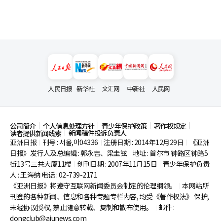
人民日报
新华社
文汇网
中新社
人民网
公司简介
个人信息处理方针
青少年保护政策
著作权规定
新闻稿件投诉负责人
读者提供新闻线索
亚洲日报
刊号 : 서울,아04336
注册日期 : 2014年12月29日
《亚洲
|
|
|
日报》发行人及总编辑 : 郭永吉、梁圭铉
地址 : 首尔市
钟路区钟路5
|
街13号三共大厦11楼
创刊日期 : 2007年11月15日
青少年保护负责
|
|
人 : 王海纳 电话 : 02-739-2171
《亚洲日报》将遵守互联网新闻委员会制定的伦理纲领。
本网站所
|
刊登的各种新闻、信息和各种专题专栏内容, 均受《著作权法》
保护,
未经协议授权, 禁止随意转载、复制和散布使用。
邮件 :
|
dongclub@ajunews.com