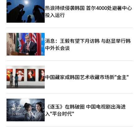
热浪持续侵袭韩国 首尔4000处避暑中心
投入运行
消息：王毅有望下月访韩 与赵显举行韩
中外长会谈
中国藏家成韩国艺术收藏市场新"金主"
《逐玉》在韩破圈 中国电视剧出海进
入"平台时代"