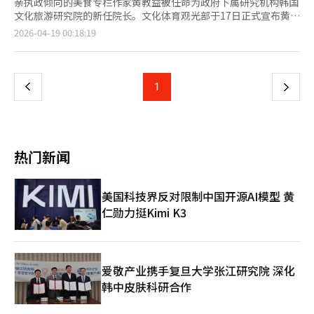
亲执政倾向的美食专栏作家黄教益被任命为政府下属研究机构韩国
文化旅游研究院的新任院长。文化体育观光部于17日正式宣布黄教
益的任命，称其具备深刻的洞察力和丰富的现场经验，是引领机构
页
2026-04-19 00:18:19
创新和K文化的合适人选。然而，政界和文化界对黄教益过去
因“报恩任命”争议而辞去京畿道旅游公司总裁职务的经历提出质
一
疑，认为此次任命更符合“政治代码”而非专业性。黄教益是李在
明总统在担任京畿道知事时期的亲信。2021年，他被李总统提名
上
1
下
为京畿道旅游公司总裁候选人，但因在野党的强烈反对和“空降任
命”批评而辞职。当时，李总统与黄教益在发生火灾的当天拍
一
摄“辣炒年糕直播”引发公众愤怒。尽管有这些背景，黄教益仍被
任命为文广研院长，被解读为李在明政府在执政第二年加强国政掌
页
控力和“代码任命”的信号。将一位没有专业研究经验的美食专栏
热门新闻
作家任命为研究文化艺术和旅游产业政策的核心国策研究机构的负
责人，被认为是罕见的。在野党和部分文化界人士对黄教益的过去
言论提出质疑。他在2022年总统选举期间将尹锡悦候选人比
美国科技界反对限制中国开源AI模型 黄
作“伊藤博文”，将李在明候选人比作“安重根”，并将选举称
仁勋力挺Kimi K3
为“与亲日派的对决”，引发多次争议。此外，他在曹国前法务部
长的妻子郑敬心教授被判有罪后，发表支持言论，称其“走在耶稣
的道路上”，引发社会反响。文广研作为文化和旅游政策的研究机
构，要求高度的专业性和政治中立性。任命一位公开表达特定政治
倾向的人士为该机构负责人是否合适，引发批评。崔辉英文体部部
爱敬产业携手复旦大学张江研究院 深化
长提出的“创新和飞跃”理由难以消除“报恩任命”的标签。未
韩中皮肤科研合作
来，黄教益领导下的文广研将在两个方面面临考验。首先是K文化
政策的方向。黄教益对“韩食全球化”等饮食文化表现出浓厚兴