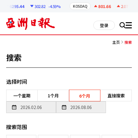
코
인
6295.44
302.82
-4.59%
801.66
2.07
+0.2
KOSDAQ
정
보
all
登录
搜
men
索
主页
搜索
搜索
选择时间
一个星期
1个月
直接搜索
6个月
搜索范围