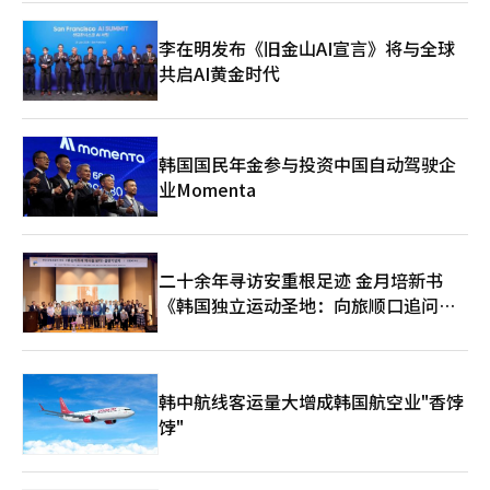
趣。其任命可能导致文广研的研究方向偏向K美食等特定领域，但
也可能通过大众化视角拓展K文化的外延。其次是研究机构的独立
李在明发布《旧金山AI宣言》将与全球
性问题。国策研究机构的负责人由总统亲信担任，可能损害研究的
共启AI黄金时代
客观性和中立性。黄教益能否摆脱过去的政治色彩，展现平衡的领
导力，将是关键。此次任命象征性地展示了李在明政府的任命风
格，再次确认了重视“代码”和“信任”而非专业性的倾向。黄教
益未来如何领导文广研，将决定此次任命是被视为“突破性的实用
任命”还是“典型的空降任命失败案例”。文化艺术和旅游产业是
韩国国民年金参与投资中国自动驾驶企
超越政权理念、决定国家长期品牌价值的重要领域。黄教益能否克
业Momenta
服过去言论引发的争议，为K文化的未来展示实质性成果，文化界
和政界的目光正聚焦于他。
二十余年寻访安重根足迹 金月培新书
《韩国独立运动圣地：向旅顺口追问历
史》出版
韩中航线客运量大增成韩国航空业"香饽
饽"