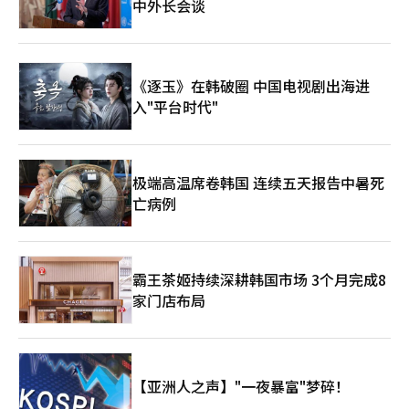
中外长会谈
《逐玉》在韩破圈 中国电视剧出海进
入"平台时代"
极端高温席卷韩国 连续五天报告中暑死
亡病例
霸王茶姬持续深耕韩国市场 3个月完成8
家门店布局
【亚洲人之声】"一夜暴富"梦碎！