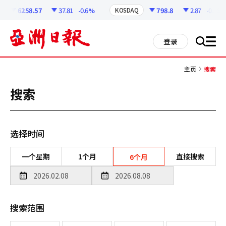
코
인
6258.57
37.81
-0.6%
798.8
2.87
-0.36%
KOSDAQ
정
보
all
登录
搜
men
索
主页
搜索
搜索
选择时间
一个星期
1个月
直接搜索
6个月
搜索范围