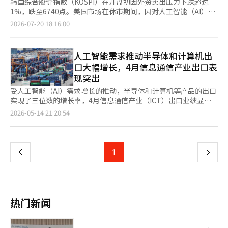
韩国综合股价指数（KOSPI）在开盘初因外资卖出压力下跌超过
1%，跌至6740点。美国市场在休市期间，因对人工智能（AI）需
求的担忧及半导体股的疲软，三星电子和SK海力士等国内大型半
2026-07-20 18:16:00
导体股也随之下跌。 根据韩国交易所的数据，截至当天上午9时9
分，KOSPI较前一交易日下跌75.34点（1.10%），报6745.26点。
在证券市场上，外资净卖出273亿韩元，而个人和机构分别净买入
人工智能需求推动半导体和计算机出
97亿韩元和127亿韩元。 在市值排名前列的股票中，半导体大型股
口大幅增长，4月信息通信产业出口表
表现疲软。三星电子较前一交易日下跌3000韩元（1.18%），报
现突出
252000韩元；SK海力士也下跌11000韩元（0.60%），报
1831000韩元。此外，韩华海洋下跌3650韩元（4.21%），报
受人工智能（AI）需求增长的推动，半导体和计算机等产品的出口
83050韩元，现代汽车下跌18000韩元（4.24%），报407000韩
实现了三位数的增长率，4月信息通信产业（ICT）出口业绩显
元。 同一时间，KOSDAQ指数较前一交易日下跌8.15点
著。 根据14日科技部和产业部的数据显示，4月ICT出口额达到
页
2026-05-14 21:20:54
（1.03%），报783.69点。在KOSDAQ市场上，个人净卖出44亿韩
4271亿美元，同比增长125.9%。连续两个月超过400亿美元，创
元，而外资和机构分别净买入33亿韩元和17亿韩元。 分析认为，
下历史出口增长率的最高记录。 进口额为1616亿美元，同比增长
一
国内股市受到休市期间美国市场和全球半导体股疲软的影响。在15
33.3%。贸易顺差为2655亿美元。 推动4月出口增长的主要是半导
日至16日的休市期间，尽管台积电发布了良好的业绩，但美国市场
体和计算机及周边设备。半导体出口额为3191亿美元，同比增长
上
1
下
因对AI需求的担忧、与中国AI企业竞争加剧的忧虑以及霍尔木兹海
173.3%。由于人工智能等服务器投资的增加，导致内存需求过
峡的不确定性等因素，投资者情绪受到压制。 在此期间，美国主
剩，固定价格持续上涨，首次连续两个月超过300亿美元。 计算机
一
要指数均出现下跌，道琼斯工业平均指数下跌0.2%，标准普尔500
及周边设备的出口主要由固态硬盘（SSD）推动，出口额为426亿
指数下跌0.5%，纳斯达克指数下跌1.5%。费城半导体指数下跌
美元，同比增长430%。这是由于AI服务器用半导体基础存储设备
页
4.3%，跌幅相对较大。 本周，美国大型科技公司和国内主要企业
需求的增加。科技部表示：“由于SSD的推动，首次突破400亿美
热门新闻
的业绩发布被视为影响股市走向的重要变量。包括字母表、英特
元，创下历史最高业绩。” 手机出口额为136亿美元，同比增长
尔、特斯拉等美国主要企业，以及现代汽车、斗山能源、KB金融
14%。高性能产品的稳定需求和成品出口的增加，推动了整体出口
等国内企业的业绩发布均在预定之中。 韩志英，基于证券研究员
的增长。 通信设备出口额为22亿美元，同比增长9.9%。得益于对