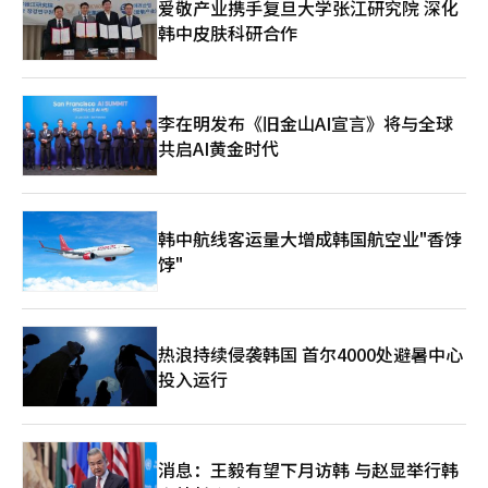
爱敬产业携手复旦大学张江研究院 深化
表示：“上半年股市的急剧上涨导致了获利了结的需求，加之对半
越南的通信设备零部件和对日本的有线通信设备出口的增加，整体
韩中皮肤科研合作
导体行业的负面预期和杠杆资金的供需混乱，导致市场出现连锁下
出口在三个月后实现反弹。 然而，显示器出口额为144亿美元，同
跌，基础体力减弱。”她指出：“目前，企业业绩事件的影响更为
比下降5.3%。由于半导体价格上涨导致的成本压力增加，前端企
重要，而非杠杆资金的供需问题。” 她还表示：“KOSPI的12个
业需求减弱，整体出口下降。 以半导体和手机为中心，各地区的
月前瞻市盈率（PER）为5.8倍，已降至2008年金融危机以来的最
出口均有所增长。对中国的出口额为1677亿美元，同比增长
低水平，跌幅过大。”她预计，KOSPI将在6000点中低位获得支
132.1%。对美国的出口额为790亿美元，同比增长294.2%；对越
李在明发布《旧金山AI宣言》将与全球
撑。※ 本报道经人工智能（AI）系统翻译与编辑。
南的出口额为577亿美元，同比增长89.3%。 对台湾的出口额为
共启AI黄金时代
454亿美元，同比增长89.4%；对欧盟的出口额为178亿美元，同
比增长58.4%；对印度的出口额为95亿美元，同比增长86.5%；对
日本的出口额为45亿美元，同比增长42.5%。 此外，ICT出口入统
计数据是为了快速应对全球市场变化而编制的资料。通过分析各类
韩中航线客运量大增成韩国航空业"香饽
产品的出口入现状和趋势，评估国内ICT产业的出口竞争力和进口
饽"
依赖度。※ 本报道经人工智能（AI）系统翻译与编辑。
热浪持续侵袭韩国 首尔4000处避暑中心
投入运行
消息：王毅有望下月访韩 与赵显举行韩