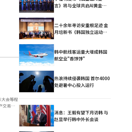
言》将与全球共启AI黄金时
代
二十余年寻访安重根足迹 金
月培新书《韩国独立运动圣
地：向旅顺口追问历史》出
版
韩中航线客运量大增成韩国
航空业"香饽饽"
热浪持续侵袭韩国 首尔4000
处避暑中心投入运行
东大会等程
消息：王毅有望下月访韩 与
‘未来资产
赵显举行韩中外长会谈
系统。”