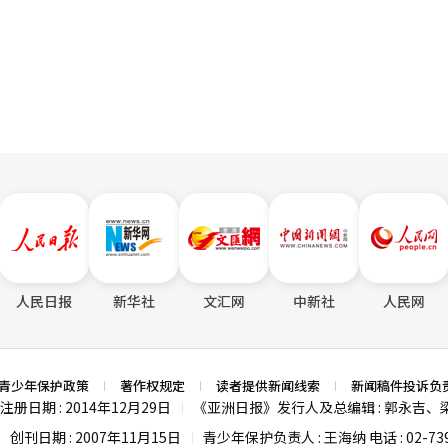
验也是强项。 弱项（Weakness）在保险本业上直接的经营成果相对有
实例。崔昌勋是促成这一变化的核心人物。 他并不将全球资产配置视为简
页
备的最重要的美德之一。在危机时刻，许多管理者会选择削减成本，但在
平台Casa Korea的经营权股份，从而将代币业务基础设施内化于集团
也存在。 机会（Opportunity）AI金融、数字资产、代币证券（ST
、行业和资产类别的投资平台建设。他的战略是将房地产、基础设施、E
默的首个企业家精神正体现在此。他不仅仅是忍耐危机，而是将其视为结
筛选能力与Casa Korea的分布式账本技术平台，早期完成了房地产S
券对Dunamu的投资扩展可能成为应对这些变化的战略基础。 威胁（Th
国家连接在一个投资组合中。 这在AI时代也具有重要意义。AI减少了信
行，规划韩亚证券的未来韩胜默领导力的核心关键词是超大型投资银行。他
管的加强，以及数字资产相关的监管不确定性是负担因素。海外业务投资
单的股票选择更具竞争力。崔昌勋所构建的全球资产配置平台正是为这样
投资银行的竞争力。这并不是单纯为了扩大规模的战略，而是因为他认为
购国内虚拟资产交易所Coinone的20%股份，金融行业的联盟构建趋势
人工智能（AI）系统翻译与编辑。
家精神的最终目标不仅在于个人财富，更在于管理国民的退休资产。他在多
银行的依赖，成长为以资本市场为中心的金融公司。因此，韩亚证券开始
，支撑实际业务的制度化速度却未能满足市场的期待。 为推进STO制度化的
理和安稳的退休生活贡献力量。”这并不是简单的经营口号。 未来资产引
司以自身信用筹集资金的核心手段。通过这一方式获得的资金可以用于企
国会提交后经历了一年多的拖延，直到1月15日才在全体会议上通过。
金市场保持第一。包括ETF在内的养老金资产规模已达到60万亿韩元。
上，自发行票据业务启动以来，韩亚证券迅速筹集了资金。仅在2026年
批标准和流通指南等细则的制定仍然滞后，企业的实际服务推出依然延迟。 金
球老龄化速度最快的国家，仅靠国民养老金难以实现稳定的退休生活的时
。市场对发行票据成为韩亚证券新的增长引擎的期待也在不断增加。更值得
取虚拟资产和代币化平台的股份，尽管技术准备已完成，但缺乏开展业务
资和资产管理。在这个过程中，ETF、目标日期基金和默认选项将发挥重
大对AI、生物、国防、环保能源等未来产业的投资。这与过去以项目融
沙盒）的延续，重大服务的推出仍面临障碍。 一位金融投资行业人士表
至30年内成为资产管理行业的核心增长动力。 最近，未来资产大幅降低ET
险投资合作的私募基金战略。通过减少直接投资的负担，提高发现成长企
数年前就已完善STO相关制度并进入活跃阶段。”他指出：“国内金融
是同样的背景。他追求金融的民主化。过去，只有机构投资者或超高净值
管理资产规模达到1万亿韩元的目标。这充分展示了金融企业家的角色。金
立了联盟体系，因此，迫切需要当局明确和迅速地提出细则，以消除市场
轻松投资。 美国S&P500 ETF、纳斯达克ETF、全球房地产基金、基
来产业和为创新企业提供资本方面发挥作用。韩代表将发行票据视为实现
人工智能（AI）系统翻译与编辑。
推进ETF代币化业务。这是将ETF转化为基于区块链的资产，以提高投
在这一点上，他的企业家精神与金融的本质相吻合。如果资本的存在理由
化转型，也标志着资产管理行业的新演变。最终，崔昌勋更像是一个创造投
人民日报
新华社
文汇网
中新社
人民网
就是一位希望重新强化这一角色的管理者。 AI、STO、家族办公室，向
者。他从房地产起步，扩展到ETF，再从ETF拓展到养老金和全球资产配
券公司CEO的不同之处在于对数字转型的强烈问题意识。他在新年致辞
。在韩国资产管理行业在全球市场上提升存在感的今天，崔昌勋的金融企
是简单的数字化，而是要重新设计工作方式，以AI为中心。他的观点十
: SWOT分析 : Strengths (强项) 国内顶级的替代投资专业性和全
业网点的数量或人员规模，而是取决于数据和AI的应用能力。因此，韩
房地产、基础设施和ETF的投资平台，领导了全球ETF资产400万亿韩
青少年保护政策
著作权规定
读者提供新闻线索
新闻稿件投诉负
虑在风险管理、内部控制和资产管理服务等各个方面应用AI。尤其是在构
稳定的投资哲学也是其差异化因素。 Weaknesses (弱项) 成功的基础
注册日期 : 2014年12月29日
《亚洲日报》发行人及总编辑 : 郭永吉、
|
了大量关注。STO（代币证券）也是韩代表关注的领域。韩亚证券正在
酒店等替代投资资产的价值波动可能会影响业绩。还有一个任务是需要强
积极抢占相关市场。这是使房地产、艺术品、基础设施等实物资产数字流
创刊日期 : 2007年11月15日
青少年保护负责人 : 王海纳 电话 : 02-739
|
|