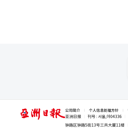
施。 为了在STO市场中占据先机，金融机构的行动不仅限于对虚拟资产交易所的股权投资。 大信证券早在2023年就
域的战略。全球网络和海外业务经
金融产业正在向出口产业演变的
为重要。这是金融企业家必须具
主动收购了国内首个房地产碎片投资
新业务投资成果尚未充分显现的评价
资比例扩大，而是理解为跨越国家
商业模式的管理者却不多。韩胜
信证券被认为结合了自身优质房地产
金融市场正在快速增长。汉华投资证
金、股票和债券、发达国家和新兴
会。 发行票据与超大型投资银
与流通的自有价值链。 金融机构通过收购自有平台或与大型企业合作的方式加快市场进入速度，基础设施的竞争也已
生命保险市场的低增长和资本监
未来，资产配置能力可能会比简
一直强调韩亚证券要确保超大型
全面展开。韩国投资证券也决定收
管理也是重要课题。 ※ 本报道经
准备的结构。 崔昌勋金融企业
要新的资金筹集体系，以摆脱对
然而，尽管金融行业的前期投资热情高涨
调：“我将为客户的成功资产管
行票据业务。发行票据是证券公
电子证券法和资本市场法修正案在
个目标日期基金，目前在养老金基
础设施投资和创新企业投资。实际
律通过以来，数月过去，具体的审
场的关注非常战略性。韩国是全
就筹集了约7000亿韩元的资金
构在本月内已投入大量资金以获
来。 最终，个人必须自己进行投
金的使用方向。韩代表表示，将扩
则，导致只能依赖创新金融服务（金融监管
昌勋认为，这一市场将在未来20
模式显然不同。他还在推进与风
示：“香港和日本等主要国家早在
推动激进的市场扩张战略，这也
韩亚证券设定了到2030年相关
风险并进行大规模投资的同时建
触的全球资产，现在普通投资者也能
仅是借钱的机构，还应在培育未
和监管不确定性。”※ 本报道经
等都是典型案例。最近，他们还在
的工具，而不仅仅是盈利业务。
性。 这不仅意味着金融的数字
到最具生产性的地方，那么韩胜默
的人，而不是单纯的投资产品制造
融公司的演变韩胜默代表与其他证
创造的不是基金，而是投资文明
胎换骨的变化”。他强调，不仅仅
韩国金融全球化如何实现的典型案例。 
来证券业的竞争力将不再取决于营
力是最大的优势。建立了连接海外
亚
公司简介
个人信息处理方针
推进基于AI的业务创新。正在考
洲
产600万亿韩元的时代。长期视角和
亚洲日报
刊号 : 서울,아04336
|
|
资产管理服务方面，韩亚证券投入
日
的比重仍然较高。海外办公楼和
报
行STO发行和流通的综合系统，
钟路区钟路5街13号三共大厦11楼