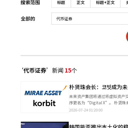
搜索范围
标题
正文
标题+正文
全部的
‘代币证券’
新闻
15
个
朴贤珠会长：코빗成为
未来资产集团将通过将虚拟资产交
序更名为“Digital X”。 朴贤珠未来资产集团全球战略家（GSO）在23日发给员工的信中表示：“虚拟资产交易所코
빗已成为未来资产的一部分，今天以‘Digital X
2026-07-24 01:20:00
资产与数字资产、未来资产的专
3.0’这一伟大的时代潮流。” 他进一步表示：“Digital X将成为实现未来资产3.0的最强核心支柱，我们将构建一个
韩国能否推出本土化的
实物关联资产（RWA）代币化、