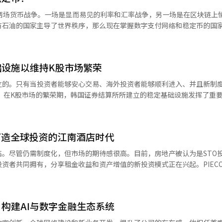
：“合规是我们不可妥协的绝对标准，请在反洗钱（AML）、客户识别
行两场货币战争。一场是显而易见的利率和汇率战争，另一场是在区块链上
系统（FDS）等所有领域，最完美地遵守相关法规和全球标准。” 最后，他提
有石油的国家主导了世界秩序，那么现在掌握数字支付网络和稳定币的国
善和STO制度的整顿过程中，我们应成为最模范地执行监管机构指导方
尔举行的全球金融学会政策研讨会象征性地展示了这一时代变革。以“代
经济的变化”为主题的论坛，不仅仅是一次虚拟资产的讨论会，更是一次
成剩余5.42%股份的收购。 此前，未来资产咨询于21日公告将额外
别是李宗燮教授的发言意义深远。他明确表示：“讨论是否引入稳定币的
此，未来资产咨询持有的코빗股票规模将从原来的2690万5842股增至2849万
设施以维持K股市场繁荣
家可能沦为跟随秩序的消费国。目前，基于美元的稳定币市值已超过300
%增加5.09个百分点。※ 本报道经人工智能（AI）系统翻译与编辑。
外汇市场或美国国债市场相比，但其增长速度已超越传统金融体系。重要
立的。只有当投资者能够安心交易、海外投资者能够顺利进入、并且新制
为国际汇款、在线支付和数字资产交易的核心基础设施。美国并不将其视
。作
币建立数字时代的“新布雷顿森林体系”。如果过去通过美元捆绑石油支
韩国证券结算所今年迎来了成立52周年。随着K股市场的复兴，外资投
则希望在区块链上建立数字美元体系。尤其是美国国债的代币化具有非常
币证券(STO)、数字资产等，韩国证券结算所被要求超越单纯的结算机构，
交易，全球投资者通过美元稳定币接触美国资产时，数字金融市场中的美
仅仅是一种货币，而是美国金融霸权的新技术外衣。问题在于像韩国这样
将打造全球投资的江南酒店时代
结算证券的机构，更是为市场的稳定运作提供基础的地方。”他强调：“
元稳定币重新构建，韩元的国际影响力可能会进一步缩小。韩国企业和消
出。” 他指出：“市场基础设施在没有问题时往往不被注
临。尽管仍需制度化，但市场的期待感很高。目前，房地产被认为是STO
们反而依赖于美元生态系统。因此，李宗燮教授强调了韩国模型的必要性
的信任可能会崩溃。”他强调：“证券结算所最重要的角色是为市场参与
资者共同拥有，分享租金收益和资产增值的新投资模式正在兴起。PIEC
（CBDC）和银行存款代币为信任基础，鼓励民间开发多样化的韩元稳
STO将成为一种新
之所以有意义，是因为它反映了韩国金融市场的现实。韩国既不是像美国
入的国内投资者来说，这是一个令人失望的结果。 李允洙所长强调：“提高海
PIECO的核心战略不仅是将房地产代币化，而是将国内优质商业房地产
资本管控体系。然而，韩国拥有世界一流的IT基础设施、移动支付文化
重要。”他指出：“在MSCI评估中，市场可达性被视为重要因素。”他
在于“数字生态系统”而非“储备货币”。在这一点上，K内容的意义开始
升市场竞争力。 为此，证券结算所持续改善外资投资环境。通
构建AI与数字金融生态系统
宿设施以及与K美妆、K食品相关的特许经营商铺等产生现金流的商业房地产
游戏、电视剧和在线粉丝已经跨越国界，形成了一个全球消费生态系统。世界
Omnibus Account)，简化了开户程序，并支持外资公司的法人识别号(
金融平台“共同融资”和艺术品STO平台“共同艺术”的经验，进入了房
文化建立联系。如果这一消费流动能够与基于韩元的数字支付网络相连接