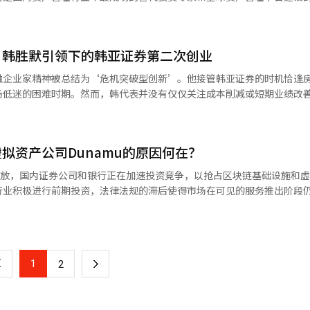
持有
来战略室，负责代币证券（STO）、实物基础代币化资产（RWA）及全
消费与数字支付连接，并将其延伸至代币证券和资本市场的创新。韩国型韩
利波保险的收购，并非简单的海外扩展，而是结合保险、银行和数字金融
金时代，开拓了海外房地产和基础设施投资市场，最近还将ETF、养老金
责。” 他补充道：“市场环境在不断变化，但证券结算所
况被认为是限制因素，因为在不调整资本市场法和信托制度的情况下，利
是能够体验到在我投资的酒店住宿、在我投资的地方消费，并与其他投资
一些大型公司也未能轻易尝试的研究中心内新设了“数字资产研究团队”
经济。韩国在全球文化内容方面具有世界一流的影响力。K-pop、电视
字金融的实验场，而非单纯的保险销售区域。在AI时代，金融竞争不再是
 他的金融企业家精神不仅仅是运作技术，而是基于“将韩国资本连接到世
将集中力量为市场参与者创造一个安心交易的环境，并建立全球水平的市
这也是现有创新金融服务提供商重新审视业务的背景。
有趣参与的平台。” 最后，金代表强调：“我们将打造一个全球
门，以建立虚拟资产和STO市场
费文化。如果能够与基于韩元的数字支付系统结合，韩国将有可能从单纯
企业能够获取更多的数据，构建更好的AI，决定了胜负。金东元社长执
示了金融公司不仅仅是商品销售公司，而是能够创造投资文明的机构的可能
I）系统翻译与编辑。
币证券业务难以建立独立的盈利模式，”并表示“与传统证券公司可以选
投资生态系统。”※ 本报道经人工智能（AI）系统翻译与编辑。
织规模，而是新设了将传统证券业务（投资银行和零售）与新数字资产业
：韩胜默引领下的韩亚证券第二次创业
家。为此，政策当局的角色也至关重要。首先，必须建立明确的监管体系
和数据都是跨越国界的。因此，金融也必须跨越国界。他选择了突破韩国
始终是第一个打开新市场大门的公司。国内首个共同基金、首个海外基金
即使代币证
来收
定币的发行标准、担保规定和消费者保护体系。其次，需要促进银行、金
托于区块链和数字资产 最近，金融界最大的变化是数字资产的制度化。比
金、首个目标日期基金等众多创新的起点都与未来资产有关，而崔昌勋正
据公司战略决定是否推进。相比之下，初创企业在金融服务初期曾是领先
融企业家精神被总结为‘危机突破型创新’。他接管韩亚证券的时机恰逢
。金融和文化产业如果各自独立运作，将难以产生协同效应。第三，需要
始将虚拟资产视为投资资产，而非投机商品。 金东元社长是国内金融界较
5年加入未来资产管理公司，担任房地产投资部门负责人以来，近20年来一
。 业内人士表示：“最终，代币证券市场的成长性在于
场低迷的困难时期。然而，韩代表并没有仅仅关注成本削减或短期业绩改
部门，采取“兼任”的方式。实际负责该业务的工作人员仅有两人。 A证券公司
创新。如果国债、公司债和内容IP都能实现代币化，韩国资本市场的结构
namu投资表现出兴趣，还持续关注STO、RWA、Web3生态系统和区
被认为是金融企业家的原因不仅在于他获得了良好的投资收益，更在于他
的非标准资产，”并指出：“如果不通过制度改进来扩大发行生态系统，
。他将以项目融资为中心的收益结构转变为以投资银行（IB）、资产管
华丽的新闻稿不同，小型公司没有能力将专业人才投入到当下无法带来收
要。特别是在亚洲市场，需要扩大基于韩元的数字支付网络的战略。最终
块链生态系统的构建。金东元所设想的未来金融很简单。股票也将代币化，
期，国内金融公司投资海外房地产的概念仍然非常陌生。大多数金融公司专注
场实现制度化，也难以确保商业性。”
中心，并将AI和STO作为未来的增长支柱。他所提到的“背水一战”、“
，随着这种监管空白的长期化，未来法案通过
数字文明秩序中，哪个国家将掌握平台的问题。韩国现在正处于一个重要
可能转变为数字资产。 在这一过程中，AI将成为金融的“大脑”，区块
断美国、欧洲、澳大利亚和亚洲主要城市的优质办公楼、酒店和物流中心
号，而是重建韩亚证券的管理哲学。如今，韩胜默的领导力被评估为将危
之间的差距将显现得更加明显。资本实力雄厚的大型公司在法案停滞期间
接实验成功，韩元将不再是小型非储备货币，而有可能演变为亚洲数字经济
块链记录的时代即将到来。在这样的变革中，汉华金融希望不仅仅是一家
出了国内首个海外房地产公开基金，并投资于美国办公楼、亚马逊物流中心
拟资产公司Dunamu的原因何在？
亏损证券公司转变为盈利的领导力韩胜默代表于2023年接管韩亚证券时，
第一步都无法迈出。 证券行业相关人士表示：“大型公司有余力
撰写，并经过编辑者审核。※ 本报道经人工智能（AI）系统翻译与编辑。
然，风险也存在。数字资产市场仍然面临较大的监管不确定性，区块链行业
是简单的投资决策，更是金融企业家精神的典范。 企业家关注的不是现在
低迷使整个证券行业受到冲击，韩亚证券也面临着大规模的准备金负担和
相关业务中，而中小型公司则面临困难。最终，即使制度化开始，大型公
步开放，国内证券公司和银行正在加速投资竞争，以抢占区块链基础设施和
质上是在不确定性中寻找机会的行为。金东元社长更看重未来金融的可能性
中停留，而是在尚未验证的领域中发现新的机会。崔昌勋正是这样的金融
3667亿韩元的营业损失和2889亿韩元的净损失，面临自创立以来最困
越来越大。”※ 本报道经人工智能（AI）系统翻译与编辑。
行业积极进行前期投资，法律法规的滞后使得市场在可见的服务推出阶段
特点。 金东元社长的形象存在分歧。一方面，有人首先关注他的三代继承
售，而是发现投资机会。他的哲学是，资产管理公司的存在理由在于发现
缩和防御。然而，韩代表选择了不同的道路。他将问题的根源归结为经济
数字金融和全球业务的管理者。重要的是未来的成果。目前为止，都是投
品化，成为国民资产增值的手段。 崔昌勋的领导力之所以特别，不仅在于
项目融资的依赖度过高，而企业金融、资产管理和零售部门的竞争力相对
营公司Dunamu的4%股份（139万股）。 至此，继哈纳金融集团和汉华
务需要取得成果。 数字金融投资也必须转化为实际收益。AI和区块链战
定领域取得成功后会停留在该领域。然而，他以房地产专业为基础，将未
将以房地产金融为中心的结构转变为以传统投资银行为中心的结构，并集
融和IT相关公司加入了对Dunamu的股权投资。哈纳金融集团于15日通
，金融行业一直将稳定性视为首要价值。然而，在AI时代，仅靠稳定性无
略。 目前，未来资产管理的管理资产已超过600万亿韩元，海外资产规模
强资产管理部门，并将养老金业务培育为未来的增长动力。他还改变了组
份，金额约为1兆32亿韩元，而汉华投资证券则在20日将其持股比例扩大至9.
场。 在这一点上，金东元社长更接近于创业者。他并不是在运营一家保险
，能够建立如此全球网络的公司几乎只有未来资产。 尤其是ETF业务的
。重组区域销售网络，扩大客户基础。结果迅速显现。2024年，韩亚证
1
下
2
的，可能不是一家保险公司，而是一个结合AI、数据、区块链和全球网
400万亿韩元，跃升至全球第11大资产管理公司。美国Global X和国内T
39亿韩元，成功实现盈利转变。这被评估为不仅仅是简单的基数效应，而是
在讨论的数字资产相关制度倾向于将发行与流通
金东元将不仅是汉华生命的社长，更将成为韩国金融行业世代交替的象征。 
就不仅仅意味着规模竞争的胜利。 过去，韩国资产管理公司仅停留在进口
，韩亚证券开始恢复竞争力，承接了HD现代海洋解决方案、APR等大型I
一
规模流量处理经验和区块链技术的Dunamu合作更为高效，而不是自行
数字金融和全球业务的理解度高，主导了汉华金融在区块链、金融科技、AI和
国、欧洲、加拿大、澳大利亚、香港、日本等13个市场直接运营ETF。
的扩大。他多次强调“业务的竞争力”。他认为，创造可持续的竞争力比