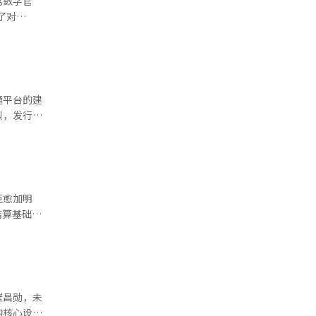
席数字官
多投资者
是内容出
了对
心特别
需求。这种
显。业界普
天，而是对
动性高的资
的任务是超
资者来说并
可能提升整
极影响。此
质。然而，
空间。金代
金融当局对
为，保险公
准化，为市
通平台的建
道：“我
尤其是美
设。 汉华
烈，发行生
不是阻止数
。金社长担
例如，如果
欧元的数字
单的计算机
信任的系
台建设、流
演市场推广
户。如果韩
析客户数据
大交易所主
次论坛的最
金东元社长
据数字金融
发展。”他
融、支付结
eb3和数
正常运作。
动市场扩
距愈加明
一种是法定
公司表示，
出，证券结
加密资产担
融基础设施
在今年4月
框架内开展
三种是算法
 在全球网
内人
示：“我们
放宽，导致
种是中央银
初创企业生
据海外投资
融监管机构
绕第一种和
领域的全球
，尤其是商
的进程需要
型模型。韩
s（LCV）
几乎没有。
，必须迅速
大的国家控
于国内市
崔昌勋，未
韩元的发
U），以确
模型。不是
 特别是对
的核心设计
虽然不易被