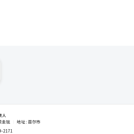
限，数字与
单的海外投
危机中改变
内部。大
O）、区块链
TF、养老
构改革的机
TO的发行
reat）
息不对称。
自上任以来
扩大的风险
的时代做好
韩亚证券需
正在扩大。
次采访中强
全面推进发
入了国内首
业金融、基
然而，自法
对养老金市
第一季度，
融机
代即将到
关注的是资
的法律细
要作用。崔
资为中心的
F费用，
业的能力。
机构在承担
人士才能接
融公司不仅
的投资低迷
础设施基金
生产性金融
资的可接近
是将其分配
资生态系统
数字综合金
置。 他所
中提到“脱
业家精神是
分明确。未
球资产配置能
亚证券正在
元和管理资
责人
建超个性化
——房地产
梁圭铉
地址 : 首尔市
|
构建可以进
化作为集团
动化的新金
-2171