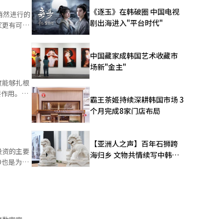
制度
《逐玉》在韩破圈 中国电视
悄然进行的
剧出海进入"平台时代"
家更有可能
针的市场榜
币证券
关于韩国金
中国藏家成韩国艺术收藏市
阶段已经过
5701
场新"金主"
0亿美元。
的不是简单
度能够扎根
为单纯的民
霸王茶姬持续深耕韩国市场 3
付开启
资环境的改
个月完成8家门店布局
象征性的意
向市场基础
元中心结构
的非储备货
随着市场规
费者在全球
【亚洲人之声】百年石狮跨
投资的主要
。他的核心
海归乡 文物共情续写中韩人
者创造一个
O也是为即
定币服务，
文新篇
那样的美元
资产与全球
和强大的内
表示，减少
显现。
。 金
各国的年轻
LEI)确
地产碎片投
，情况将会