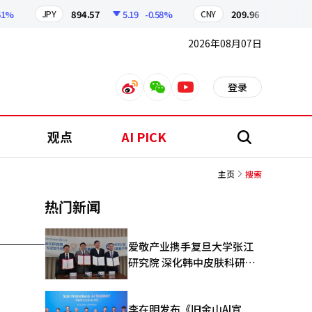
%
894.57
5.19
-0.58%
209.96
1
-0.48%
JPY
CNY
2026年08月07日
登录
weibo
weixin
youtube
观点
AI PICK
搜
索
主页
搜索
热门新闻
爱敬产业携手复旦大学张江
研究院 深化韩中皮肤科研合
作
李在明发布《旧金山AI宣