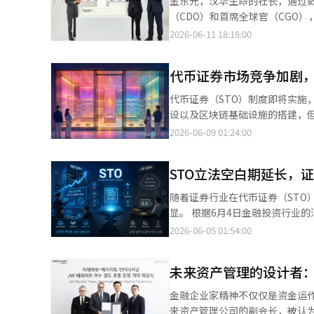
金东元，汉华生命的社长，通过
认程序，从而提高了投资便利性。 他表示：“制度改善已经取得了相当大的进展，但市场的感知需要时间。”
资市场。他表示：“在运营共同
有所不同。例如，如果全球粉丝
（CDO）和首席全球官（CGO
诺：“未来将持续改善市场可达性，使海外投资
对实物资产投资的浓厚兴趣。”
口，数字金融生态系统本身也将
Dunamu的股份，并在区块链
2026-06-11 18:18:00
结算周期缩短(T+1)是近期资
强。” 他关注房地产STO的原因在于，房地产作为实物资产比艺术品更容易让投资者理解。金代表解释道：“艺术品
结构有可能为韩国资本市场提供
遍认为，金社长不仅是保险公司的
市场运营体系进行全面的变革。 他指出：“交易可以在一天内完成，但结算需要整个市场有机地运作。”他强
和房地产都是普通投资者难以直
产。最终，存款、国债和优质短
越保险与金融的界限，证明以AI为基础的金融
调：“证券公司、韩国交易所、证券结算所
不容易，而房地产则有实交易价格、周边市场
代币证券市场竞争加剧
个韩国金融市场的流动性和深度。
长期以来一直是以人为中心的行
也可能动摇市场信任的领域。随着交
地产，而非住宅房地产。尤其是酒
次全球金融学会政策研讨会不仅
随着AI的出现，金融的运作方式
国在引入T+1体系之前，首先建
代币证券（STO）制度即将实施
表表示：“如今，江南、钟路、
虚拟资产的看法仍然偏向于将其
司的竞争力不仅仅来自于产品销售
场的稳定运行奠定基础。” “代币证券时代……基础设施是竞争力” 资本市场的数字转型也是证券结算所必须准备
设以及区块链基础设施的搭建，
们正在与Airbnb的顶级房东合作，考虑吸引全
国、欧洲、新加坡、香港和阿联
生命自数年前开始扩大数字转型
的重要课题。证券结算所目前正在推进代币证券(S
态系统却难以复苏，代币证券市场可能沦为“半成品制度”。 
2026-06-09 01:24:00
参与型STO模型。该模型允许投
字资产，而是将其纳入制度框架
任首席数字官期间，主导了组织
个市场能够稳定运作的基础，而
券、未来资产证券、韩国投资证券
通过STO拥有一家啤酒特许经营
支付生态系统。新加坡正在推进
化，而是将金融的运营体系本身转
统，市场才能得以成长。” 证券结算所将负责平台建设、发行资格确认和总量管理等，维护市场秩序。他指出：“随
通基础设施连接及区块链网络合作
者的角色。”他形容这是“消费者与投资者共同
国落后，不仅仅是失去区块链产
和预测未来风险的企业。保险金的
STO立法空白期延长，
着新的金融服务的出现，支撑这
导的KDX联盟与NXT联盟正在准备
场的成长需要投资者的信任。他
大意义在于开始将稳定币视为“
所强调的数字金融，最终可以看作
环境的变化，持续提升基础设施。” “国民财富300万亿……在海外也要安全” 韩国投资者对美国股票的
人士指出，确保“发行公司”比
强调：“STO也需要与证券公司
随着证券行业在代币证券（STO
算、国债市场、数字贸易和平台
字资产领域，这也是同样的逻辑。
为2000亿美元（约300万亿
实际上，代币证券市场的发行基础正在逐渐萎缩，与制度
展。” 目前，PIECO正在为STO制度化的业务要求做准备。关于非货币信托收益证券发行的资本市场法和电子证券法
显。 根据6月4日金融投资行业的消息，国内主要证券公司预计将在今年6月推出与STO相关的指导方针和结算基础设
货币担保型。以美元、国债、存
这是一项旨在增强数字金融竞争
算所的角色也在向海外扩展。 他强调：“国民财富不能仅仅交给海外保管机构。”他表示：“安全的保管和结算，以
金融委员会指定为创新金融服务以
修订案仍在国会审议中。金代表表
施的监管规定，因此正在进行移动交易系统（MTS）
保型。以比特币或以太坊等虚拟
2026-06-05 01:54:00
的押注。正如银行与互联网的结合
及保护投资者的权利，包括分红和表决权，是证券结算
宣布结束服务。从市场形成初期就
房地产STO业务。”他强调：“
治界关于虚拟资产和STO的立法
型。通过算法调节供应量以维持
络中寻找未来 金东元社长的另
间的快速变化，证券结算所计划
士担忧，即使平台得到保障，缺
也在讨论与证券公司等必要合作伙伴的合作。” 金代表指出，市场竞争力在于“
证券公司面临“零时钟”的局面，无法如愿开放。 金融投资协会相关人士表
行数字货币（CBDC）联动型。
态系统中频繁出现。 实际上，
环境的变化，持续提升基础设施。”他
设定的许可标准对于以初创企业为主的碎片投资公司而
未来资产管理的设计者
产STO业务的核心在于能否获取
选举和政局重组上，国会层面的
第四种模型进行运作。尤其是美
领导者建立了关系。 最近，他在达沃斯
施是市场竞争力” 在整个采访过程中，李所长最强调的就是“市场信任”。他解释道，改善市场可达性、缩短结算周
发行许可，实际上必须证明在三
业房地产STO，企业必须先获取
等到选举结束后才能重新显现。” 在这种制度化停滞的空白期内，各证券公司的内部组织整顿和人力投入情况因
国需要借鉴的关键在于生态系统
建立了合作关系，开始扩大全球金
金融企业家精神不仅仅是资金运
期、建立代币证券平台，最终都是为了创造一个
一位业内人士表示：“在公开募
购买，这需要充足的资金筹措能力
规模和战略的不同而存在极大差异。 一些中型证券公司通过大胆的人力投资，已经建立了与大型公司相媲
制力。相反，韩国在内容和平台
场份额的扩大，而金东元社长从
来资产管理公司的副会长，被认
性固然重要，但市场要得到正确