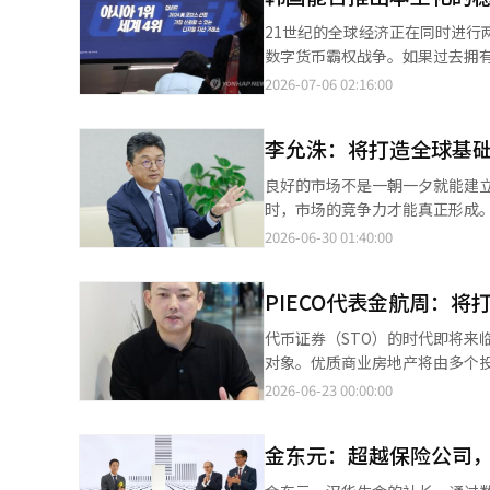
他还强调了合规性的重要性，表示
21世纪的全球经济正在同时进
（KYC）、信息保护、异常交易检测
数字货币霸权战争。如果过去拥
到：“在虚拟资产用户保护法的完
主导未来的金融秩序。最近在首
2026-07-06 02:16:00
样。” 为此，未来资产集团的非金融子公司未来资产咨询将持有코빗97.15%的股份。当天，코빗表示，未来资产咨
（STO）和稳定币的扩散与金融
询将在22日获得91.7%的股份后，计划在24日完
融未来生存的国家战略会议。特
收购코빗158万9859股股份。因
李允洙：将打造全球基础
去。”世界已经在行动，迟缓的国
股，预计持股比例也将从92.06
虽然从规模上看，仍无法与全球
良好的市场不是一朝一夕就能建
的金额。美元稳定币如今已演变
时，市场的竞争力才能真正形成。 在K股市场的繁荣期，韩国证券结算所所建立的稳定基础设施发挥了重要作用
间产业。美国希望通过美元稳定
为国内唯一的中央证券结算机构，
2026-06-30 01:40:00
了“石油美元”时代，那么现在
善、结算周期(T+1)的缩短、代
义。当美国国债在区块链上实时
设施机构转型。 恰逢此时，韩国证券结算所的新任所长李允洙上任。他在6月26日接受《亚洲经济》采访时表
将进一步加强。最终，稳定币不
PIECO代表金航周：
示：“证券结算所不仅是保管和
币国。如果全球数字支付围绕美
模的扩大，投资者体会不到的基础设施的重要性也将愈加突
代币证券（STO）的时代即将来
数字市场的活动，可能会导致他
意，但一旦出现动荡，整个市场
对象。优质商业房地产将由多个投
论点很简单。以中央银行数字货币
安心交易的基础。” “提高市场可达性，降低全球投资门槛” 6月24日，韩国股市再次未能纳入摩根士丹利资本国际
将到来的STO时代做准备的公司之一。 金航周PIECO代表在22日接受《亚洲经济》采访时表示：“
2026-06-23 00:00:00
建立“扩展型结构”。这一模型
(MSCI)发达市场(DM)指数。对期待纳
的房地产拥有方式。”他指出：“
霸权国，也没有像中国那样强大的
外投资者感受到的市场可达性更为
连接起来。” PIECO是一个将房地产实物资产与全球投资者连接起来的房地产STO平台。其目标是通过代币证券的方
容产业。最终，韩国的胜负关键
海外投资者在进入韩国市场时感受到的不便，最终将提
金东元：超越保险公司，
式连接江南大楼、酒店、旅游型住
BTS、K-pop、网络漫画、
过为全球资产管理公司引入统一账户(
代表利用自己创办的房地产P2P
一代正在消费韩国内容，与韩国