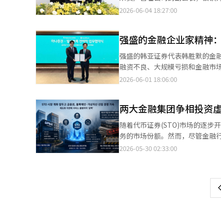
行，这在现实中是非常困难的。” 尤其是非货币信托收益证券的发行结构基于资产证券化法，要求发行公司直接
保优质资产的获取。” PIECO的最终目标是为年轻投资者提供新的投资体验。金代表表示：“我希望20至40岁的投
队。例如，汉华投资证券新设了未
简单地制造货币，而是将K内容
印度尼西亚诺布银行的投资和对
者。 他开启了国内首个房地产基
注意，但作为支撑整个资本市场的基础设施机构，将尽职尽
2026-06-04 18:27:00
资产，增加了财务负担。这一情
资者不仅仅是看数字的投资，而
长期新业务的控制中心。尤其是
的未来，最终取决于K内容和平台
建设战略。 他将海外市场视为数
配置纳入未来资产的增长支柱。
的职责是明确的。”他强调：“
创企业的资产证券化法体系，导致发行成本和资本负担加重。 
分享信息。”他强调：“我想创建一个让投资者能够
业人才担任团队负责人，独立构建基础设施。 美利信证券也在去年新设了战略规划部
画和游戏已经形成了全球数字消
竞争，而是平台竞争。哪个国家的
础设施建设”的更大愿景。这展
施。”※ 本报道经人工智能（A
另一位业内人士指出：“仅靠代
投资者与韩国K文化共同成长的新
的控制中心。该公司并未扩大组
强盛的金融企业家精神
国演变为数字文化和金融平台国
络建设的原因也在于此。AI技术
韩国金融产业的历史，未来资产
情况不同，初创企业的处境不同。” 证券公司相对负担较小。由于在传统金融领域已经建立了业务基础，
的体系，正在为市场开放做准备。 相反，资金和人力资源较为薄弱的小型证券公司由于STO业务短期内无法带
是最大的风险。需要尽快建立稳
的全球金融平台战略。 将未来寄
产基金、首个海外房地产公开基
券业务的盈利性较低，也可以根
强盛的韩亚证券代表韩胜默的金
益，难以积极分配预算和人力。 实际上，最近开始相关业务准备的小型A证券公司并未新设专门组织，而是将STO业
和内容平台之间的合作生态系统
ETF的批准后，全球金融市场开
心人物。 崔昌勋副会长自200
化后，证券公司也可以开展相同的业务，独占地位已不复存在
融资不良、大规模亏损和金融市
务附加到负责零售及海外产品订单的
（STO）市场相结合的资本市场
变化的人之一。汉华金融不仅对Du
来资产的替代投资成长历程。他
能够流动化传统金融产品未涉及
注于改变业务结构本身的体质改善
2026-06-01 18:06:00
相关人士表示：“与中大型公司
化。第四，国际合作战略也很重
领域。 他从过去开始就强调区
问津的道路。 在2000年代中
商品得以发行，即使代币证券市
（WM）、发行票据和数字资产为
务中。实际上只是将工作附加在现有团队名称下。” 证券行业人士担心
仅仅是一种虚拟货币。这是未来
代币化，债券也将代币化，保险也
票和债券。然而，崔昌勋早已判
骨”、“生存”并不是简单的口
后市场正式开放时，各证券公司
口。如果K内容与数字金融的连
融的信任基础设施。AI判断，区
投资市场。 因此，未来资产推
两大金融集团争相投资虚
会的金融企业家精神的典范。 将
行大规模股权投资和平台升级，而小型公司则可能连
接货币。※ 本文使用生成型AI
而是转型为数字金融平台。 当
店，成为市场的引领者。这不仅
非易事。房地产项目融资市场的
提前投入人力和资金到虚拟资产
随着代币证券(STO)市场的逐
期阶段。 然而，企业家精神本
来。他们在别人认为安全的市场
评估损失。当时，韩亚证券记录了
路也只能被迫跟随，这种差距将会
务的市场份额。然而，尽管金融
保险业的稳定性。这是他最大的
认为金融公司的角色不是商品销
一。许多管理者可能会专注于紧
白。 根据金融投资行业的消息，三星证券、三星SDS和三星卡于28日召开董事会，决定以6128亿韩元收购Kakao旗
另一方面，也有人将他视为引领
2026-05-30 02:33:00
页
直接接触的全球资产，并将其商
业务组合的偏重。他认为房地产
下的国内第一大虚拟资产交易所（Upbit）运
时间。现在是收获的时刻。印尼业
于房地产专家。许多金融人在特
就任后立即着手重组收益结构。
投资证券之后，三星集团也通过金
一
过具体的商业模式来证明。 过去
体投资理念扩展为全球资产配置战
优质企业金融。同时，他开始加
决定收购Dunamu的6.55%股
长。必须接受新技术，开拓新市
万亿韩元。在国内资产管理公司中
引外部专家，并扩大投资金融组织
上
为第三大股东。 过去由于监管不确定性而与虚拟资产行业保持距离的大型金融机构，如今投入数万亿韩元资金，被解
在设计未来金融。他最终想要构建
注。未来资产的全球ETF资产已突破
利润1419亿韩元，净利润22
读为抢占未来数字金融生态系统流通基础设施的举措。 尤其是国会正
平台。 如果他的愿景成为现实，
ETF是其两大增长支柱。这一成
化的结果。尤其是在企业金融部门
分开，金融机构认为与已经拥有大
分析:强项（Strength）对
产品的水平。然而，未来资产在美
工作。韩代表强调的并不是外形