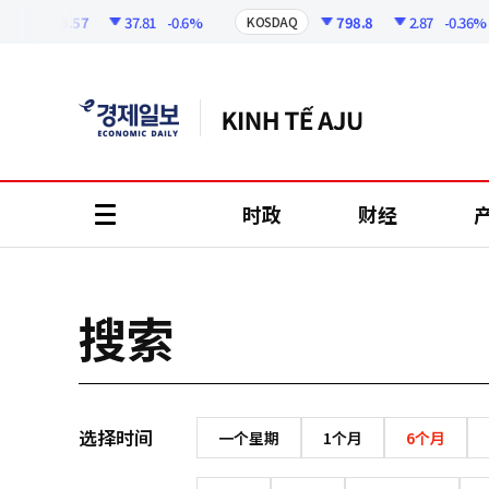
코
인
6258.57
37.81
-0.6%
798.8
2.87
-0.36%
KOSDAQ
정
보
时政
财经
all
menu
搜索
选择时间
一个星期
1个月
6个月