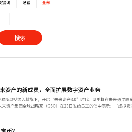
关键词
记者
全部
搜索
未来资产的新成员，全面扩展数字资产业务
易所코빗纳入其旗下，开启“未来资产3.0”时代。코빗将在未来通过股
’的新名称重新启航。” 朴全球战略家指出：“我们的使命是将传统
业知识与코빗的专业性结合，创造新的投资范式。现在，我们将共同开启
稳定币？
代币证券（STO）、稳定币，以及传统与数字资产有机共存的新投资生态