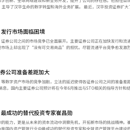
数字创新、全球网络建设和新业务开发，提升了公司的存在感。他担任首
他承
融资期间，我募集了近1万亿韩元的投资资金，通过共同艺术，我感受到许
通过韩元稳定币购买音乐、演出门票、网络漫画和游戏道具，那么不仅仅
），主导了汉华生命的数字转型和海外业务扩展。 最近，汉华投资证券扩大
者能够更方便地投资韩国市场。” “‘T+1’并不是简单缩短一天”
他补充道：“尤其是我在房地产行业有近20年的经验，因此对房地产的信
得到扩展。这将长期增加韩元的需求，并扩大基于韩元的存款和国债担保
和数字资产投资、全球金融科技网络的强化方面，金东元的战略色彩愈加明
本市场基础设施改革的核心任务之一。他认为，这不仅仅是将结算日提前一
新的活力。稳定币基本上需要担保资产。为了保持稳定性，需要安全且流
管理者，更是AI与数字金融结合的新金融生态系统的设计者。 未来，他
接拥有的典型资产。”他进一步指出：“高价艺术品的价值评估对普通投
期债券的需求可能会大幅增加。这不仅仅是促进虚拟资产产业的发展，还
平台企业的愿景能够取得实质性成果。 在AI时代重新定义金融 保险行业
以及海外托管机构的所有系统必须稳定连接。” 结算是一个哪怕一次错误
价格、租金收益、评估等多个参考指标。” PIECO关注的资产是商业房
，发行市场面临困境
此外，对国债市场的国际化和代币证券（STO）市场的活跃也将产生积
业。保险代理人与客户的面对面接触和赔付保险金的方式构成了行业的本
易量的增加和交易时间的延长，后端系统的稳定性显得愈加重要。 他提到：“美
店、生活型住宿设施、Airbnb、特许经营等能够实现消费与投资结合的
是一次学术活动，更是韩国金融政策方向转变的信号。仅仅几年前，韩国
正在发生根本变化。 金东元社长是较早洞察这一变化的管理者之一。他认
立了交易信息自动匹配等系统。”他强调：“我们也必须通过自动化和标
，证券公司之间的市场竞争已全面展开。主要证券公司正在加快发行和流
明洞等主要地区因K文化热潮，外国游客增多，住宿资源紧缺。”他还补充
视为投机对象。然而，如今世界开始将稳定币视为下一代金融基础设施。
或销售组织的规模，而在于未来数据的获取、AI的应用程度以及平台的建
但市场上却出现了“没有可交易商品”的担忧。尽管流通平台竞争愈发激
球投资者关注的住宿型资产。” PIECO还在构思利用特许经营企业的
酋等主要金融中心国家，正在朝着监管与扶持并行的方向发展。其战略并
组织，并在大数据、金融科技和区块链领域进行投资，正是基于这一背景
TO)制度落地的平台建设。 他表示：“代币证券的关键在于建立一
根据6日金融投资行业的消息，信韩投资证券、KB证
资者持有店铺股份，并参与消费和推广活动，共享收益。金代表表示：“
。美国希望通过美元稳定币加强数字美元的霸权，而欧洲则希望建立基于
重组，建立了以数字和新业务为中心的组织体系。 他关注的并不仅仅是简
不是创造新产品。”他强调：“从发行到流通，必须建立一个投资者可以
、IBK投资证券等公司正在积极推进代币证券市场的布局，涉及发行平
店，投资者可以使用自己投资的店铺。品牌方面，众多投资者自然可以扮
全球数字资产中心战略，而香港则希望成为与中国大陆连接的数字金融门
变为数据驱动的。 在AI时代，金融公司不再是销售保险的企业，而是分
等方面。关于碎片投资的场外交易所联盟，韩国交易所和NextTrade两
成为市场推广者的参与型结构。” 然而，金代表指出，房地产STO市
业的竞争力，甚至可能在未来的全球支付网络和资本流动中被边缘化。此
支付由AI判断，资产管理也由AI执行。客户咨询也将由AI代理人负责。 
证券公司准备差距加大
些服务的市场基础设施将变得更加重要。”他表示：“证券结算所也将根
正式申请。随着明年2月制度的正式实施，市场的争夺战已在进行中。 然而，业内
表示：“过去，币圈市场也曾让投资者感到不安，但在进入制度化后迅速
金融秩序的问题”。如今，稳定币不仅仅是一种加密货币，而是与国际金
是为未来做准备的过程。最近，汉华金融旗下公司积极投资于区块链、W
投资规模约
平台更为重要。即使流通平台已建立，如果缺乏可上市商品，市场也无法
合作、投资者资金分离、内部控制等系统的建立，以增强投资者信任并推
）等数字资产市场的竞争加剧，立法的延迟使得各证券公司之间的准备差
经济相关的巨大结构变化的一部分。目前，稳定币大致分为四种类型。第
汉华投资证券通过增持Dunamu的股份，将其持股比例提高至9.84%。
韩元）。李允洙所长表示：“现在是国民财富300万亿在海外的时代。”他指
化的期待相悖。 一个典型的例子是Funble。自2021年5月
款等作为担保发行。这种方式稳定性最高，目前占据市场主流。第二种是
力和实现业务协同的战略投资。 这不仅仅是财务投资，更接近于对未来金
来，Funble在房地产基础的信托收益证券碎片投资市场开拓了业务，但
示：“一旦STO制度化完成，我们将不再处于监管沙盒中，而是在法律
的改进等平台建设。 然而，由于6月初举行的地方选举影响，政
资产作为担保。虽然具有去中心化的优点，但价格波动性大是其局限。第
，未来金融将与区块链和AI相结合。金东元社长正试图占领这一制高点。
所的重要角色。” 随着美国市场结算周期缩短(T+1)和交易时
持续经营的企业在制度化的门槛前停业，反映了代币证券发行市场的现实。 业
确保符合制度内开展业务所需的要求是我们的首要任务。”同时，他还表
讨论几乎完全停滞。尽管市场进入的技术准备已完成，但由于监管政策未
价值的结构。然而，过去发生的大规模崩溃案例使得信任问题加剧。第四
一个特点是全球视野。他在汉华生命内部的知名度不如在达沃斯论坛和全球
加强当地应对能力。他表示：“包括加强纽约的本地应对体系在内，将根
乏可交易商品可能导致市场无法形成。其主要原因是高昂的进入壁垒。金
优质资产的获取”。他强调：“房地
示：“目前政治界的所有关注点都集中在
基于中央银行的信任，与民间支付系统连接的方式。全球主要国家大多围
他参与达沃斯论坛和全球网络活动近十年，与金融科技、区块链和数字金融
承诺：“将集中力量为国民财富提供更安全的管理基础。” “看不见的基础设
言，难以承受。 例如，企业需提交三年的财务预测报表以获得
：最成功的替代投资专家崔昌勋
优质资产，投资者必须能够以有吸引力的价格投资优质资产。”他解释道
制度化讨论已全面中断。由于原本行业提出的法案正在逐步推进，立法化
国将民间稳定币与国债市场结合，而中国则围绕数字人民币构建国家控制
论坛上与美国Web3和金融科技专业投资公司Liberty City Venture
年内能够实现盈利。然而，目前在碎片投资行业中，能够稳定盈利的企业
资产，因此资金实力至关重要。他表示：“急售或优质房源一旦进入市场
公司
战略，而非技术。韩国没有像美国那样的美元霸权，也没有像中国那样强
融科技投资。 这种举动与传统金融人有所不同。 传统金融CEO往往专注
作的能力，更是从未来的资本流动中洞察先机，开拓新市场的挑战精神。
投资者可以信任并参与的市场。 他指出：“优秀的企业和充足的流动
资佣金仅为1%的情况下，若要承担每年数亿韩元的费用，必须进行数千亿
。”他补充道：“PIECO最近与新加坡金融集团签署了合作备忘录（MO
美的专门团
竞争力方面具有优势。因此，韩国需要构建融合金融、文化和平台的独特
一开始就将海外作为舞台。越南和印度尼西亚的业务扩展也是同样的趋势。
为是国内资产管理行业中最成功的替代投资专家和全球资产管理平台建设
评估，必须有投资者可以信任的系统作为支撑。”他表示：“证券结算所