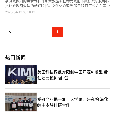
亲执政倾向的美食专栏作家黄教益被任命为政府下属研究机构韩国
文化旅游研究院的新任院长。文化体育观光部于17日正式宣布黄教
益的任命，称其具备深刻的洞察力和丰富的现场经验，是引领机构
页
2026-04-19 00:18:19
创新和K文化的合适人选。然而，政界和文化界对黄教益过去
因“报恩任命”争议而辞去京畿道旅游公司总裁职务的经历提出质
一
疑，认为此次任命更符合“政治代码”而非专业性。黄教益是李在
明总统在担任京畿道知事时期的亲信。2021年，他被李总统提名
上
1
下
为京畿道旅游公司总裁候选人，但因在野党的强烈反对和“空降任
命”批评而辞职。当时，李总统与黄教益在发生火灾的当天拍
一
摄“辣炒年糕直播”引发公众愤怒。尽管有这些背景，黄教益仍被
任命为文广研院长，被解读为李在明政府在执政第二年加强国政掌
页
控力和“代码任命”的信号。将一位没有专业研究经验的美食专栏
热门新闻
作家任命为研究文化艺术和旅游产业政策的核心国策研究机构的负
责人，被认为是罕见的。在野党和部分文化界人士对黄教益的过去
言论提出质疑。他在2022年总统选举期间将尹锡悦候选人比
美国科技界反对限制中国开源AI模型 黄
作“伊藤博文”，将李在明候选人比作“安重根”，并将选举称
仁勋力挺Kimi K3
为“与亲日派的对决”，引发多次争议。此外，他在曹国前法务部
长的妻子郑敬心教授被判有罪后，发表支持言论，称其“走在耶稣
的道路上”，引发社会反响。文广研作为文化和旅游政策的研究机
构，要求高度的专业性和政治中立性。任命一位公开表达特定政治
倾向的人士为该机构负责人是否合适，引发批评。崔辉英文体部部
爱敬产业携手复旦大学张江研究院 深化
长提出的“创新和飞跃”理由难以消除“报恩任命”的标签。未
韩中皮肤科研合作
来，黄教益领导下的文广研将在两个方面面临考验。首先是K文化
政策的方向。黄教益对“韩食全球化”等饮食文化表现出浓厚兴