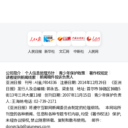
人民日报
新华社
文汇网
中新社
人民网
公司简介
个人信息处理方针
青少年保护政策
著作权规定
新闻稿件投诉负责人
读者提供新闻线索
亚洲日报
刊号 : 서울,아04336
注册日期 : 2014年12月29日
《亚洲
|
|
|
日报》发行人及总编辑 : 郭永吉、梁圭铉
地址 : 首尔市
钟路区钟路5
|
街13号三共大厦11楼
创刊日期 : 2007年11月15日
青少年保护负责
|
|
人 : 王海纳 电话 : 02-739-2171
《亚洲日报》将遵守互联网新闻委员会制定的伦理纲领。
本网站所
|
刊登的各种新闻、信息和各种专题专栏内容, 均受《著作权法》
保护,
未经协议授权, 禁止随意转载、复制和散布使用。
邮件 :
|
dongclub@ajunews.com