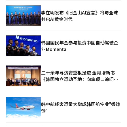
趣。其任命可能导致文广研的研究方向偏向K美食等特定领域，但
也可能通过大众化视角拓展K文化的外延。其次是研究机构的独立
李在明发布《旧金山AI宣言》将与全球
性问题。国策研究机构的负责人由总统亲信担任，可能损害研究的
共启AI黄金时代
客观性和中立性。黄教益能否摆脱过去的政治色彩，展现平衡的领
导力，将是关键。此次任命象征性地展示了李在明政府的任命风
格，再次确认了重视“代码”和“信任”而非专业性的倾向。黄教
益未来如何领导文广研，将决定此次任命是被视为“突破性的实用
任命”还是“典型的空降任命失败案例”。文化艺术和旅游产业是
韩国国民年金参与投资中国自动驾驶企
超越政权理念、决定国家长期品牌价值的重要领域。黄教益能否克
业Momenta
服过去言论引发的争议，为K文化的未来展示实质性成果，文化界
和政界的目光正聚焦于他。
二十余年寻访安重根足迹 金月培新书
《韩国独立运动圣地：向旅顺口追问历
史》出版
韩中航线客运量大增成韩国航空业"香饽
饽"