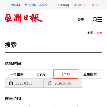
코
인
6295.44
302.82
-4.59%
801.66
2.07
+0.
KOSDAQ
정
보
all
登录
搜
men
索
主页
搜索
搜索
选择时间
一个星期
1个月
直接搜索
6个月
搜索范围