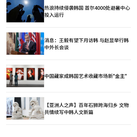
热浪持续侵袭韩国 首尔4000处避暑中心
投入运行
消息：王毅有望下月访韩 与赵显举行韩
中外长会谈
中国藏家成韩国艺术收藏市场新"金主"
【亚洲人之声】百年石狮跨海归乡 文物
共情续写中韩人文新篇