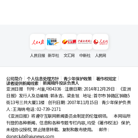
人民日报
新华社
文汇网
中新社
人民网
公司简介
个人信息处理方针
青少年保护政策
著作权规定
新闻稿件投诉负责人
读者提供新闻线索
亚洲日报
刊号 : 서울,아04336
注册日期 : 2014年12月29日
《亚洲
|
|
|
日报》发行人及总编辑 : 郭永吉、梁圭铉
地址 : 首尔市
钟路区钟路5
|
街13号三共大厦11楼
创刊日期 : 2007年11月15日
青少年保护负责
|
|
人 : 王海纳 电话 : 02-739-2171
《亚洲日报》将遵守互联网新闻委员会制定的伦理纲领。
本网站所
|
刊登的各种新闻、信息和各种专题专栏内容, 均受《著作权法》
保护,
未经协议授权, 禁止随意转载、复制和散布使用。
邮件 :
|
dongclub@ajunews.com