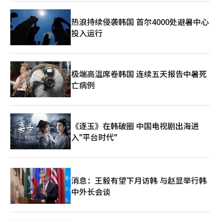
趣。其任命可能导致文广研的研究方向偏向K美食等特定领域，但
也可能通过大众化视角拓展K文化的外延。其次是研究机构的独立
热浪持续侵袭韩国 首尔4000处避暑中心
性问题。国策研究机构的负责人由总统亲信担任，可能损害研究的
投入运行
客观性和中立性。黄教益能否摆脱过去的政治色彩，展现平衡的领
导力，将是关键。此次任命象征性地展示了李在明政府的任命风
格，再次确认了重视“代码”和“信任”而非专业性的倾向。黄教
益未来如何领导文广研，将决定此次任命是被视为“突破性的实用
任命”还是“典型的空降任命失败案例”。文化艺术和旅游产业是
极端高温席卷韩国 连续五天报告中暑死
超越政权理念、决定国家长期品牌价值的重要领域。黄教益能否克
亡病例
服过去言论引发的争议，为K文化的未来展示实质性成果，文化界
和政界的目光正聚焦于他。
《逐玉》在韩破圈 中国电视剧出海进
入"平台时代"
消息：王毅有望下月访韩 与赵显举行韩
中外长会谈