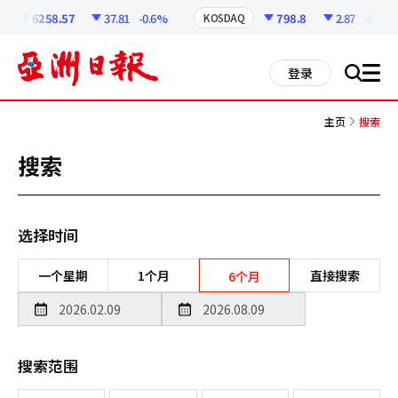
코
인
6258.57
37.81
-0.6%
798.8
2.87
-0.36%
KOSDAQ
정
보
all
登录
搜
men
索
主页
搜索
搜索
选择时间
一个星期
1个月
直接搜索
6个月
搜索范围