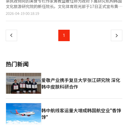
亲执政倾向的美食专栏作家黄教益被任命为政府下属研究机构韩国
文化旅游研究院的新任院长。文化体育观光部于17日正式宣布黄教
益的任命，称其具备深刻的洞察力和丰富的现场经验，是引领机构
页
2026-04-19 00:18:19
创新和K文化的合适人选。然而，政界和文化界对黄教益过去
因“报恩任命”争议而辞去京畿道旅游公司总裁职务的经历提出质
一
疑，认为此次任命更符合“政治代码”而非专业性。黄教益是李在
明总统在担任京畿道知事时期的亲信。2021年，他被李总统提名
上
1
下
为京畿道旅游公司总裁候选人，但因在野党的强烈反对和“空降任
命”批评而辞职。当时，李总统与黄教益在发生火灾的当天拍
一
摄“辣炒年糕直播”引发公众愤怒。尽管有这些背景，黄教益仍被
任命为文广研院长，被解读为李在明政府在执政第二年加强国政掌
页
控力和“代码任命”的信号。将一位没有专业研究经验的美食专栏
热门新闻
作家任命为研究文化艺术和旅游产业政策的核心国策研究机构的负
责人，被认为是罕见的。在野党和部分文化界人士对黄教益的过去
言论提出质疑。他在2022年总统选举期间将尹锡悦候选人比
爱敬产业携手复旦大学张江研究院 深化
作“伊藤博文”，将李在明候选人比作“安重根”，并将选举称
韩中皮肤科研合作
为“与亲日派的对决”，引发多次争议。此外，他在曹国前法务部
长的妻子郑敬心教授被判有罪后，发表支持言论，称其“走在耶稣
的道路上”，引发社会反响。文广研作为文化和旅游政策的研究机
构，要求高度的专业性和政治中立性。任命一位公开表达特定政治
倾向的人士为该机构负责人是否合适，引发批评。崔辉英文体部部
韩中航线客运量大增成韩国航空业"香饽
长提出的“创新和飞跃”理由难以消除“报恩任命”的标签。未
饽"
来，黄教益领导下的文广研将在两个方面面临考验。首先是K文化
政策的方向。黄教益对“韩食全球化”等饮食文化表现出浓厚兴