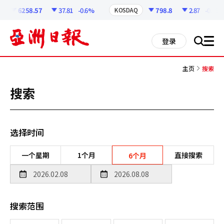
코
인
6258.57
37.81
-0.6%
798.8
2.87
-0.36%
KOSDAQ
정
보
all
登录
搜
men
索
主页
搜索
搜索
选择时间
一个星期
1个月
直接搜索
6个月
搜索范围