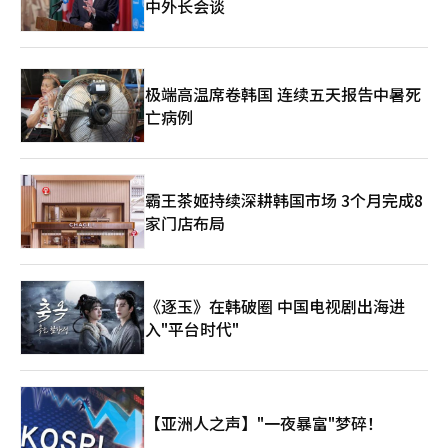
中外长会谈
极端高温席卷韩国 连续五天报告中暑死
亡病例
霸王茶姬持续深耕韩国市场 3个月完成8
家门店布局
《逐玉》在韩破圈 中国电视剧出海进
入"平台时代"
【亚洲人之声】"一夜暴富"梦碎！