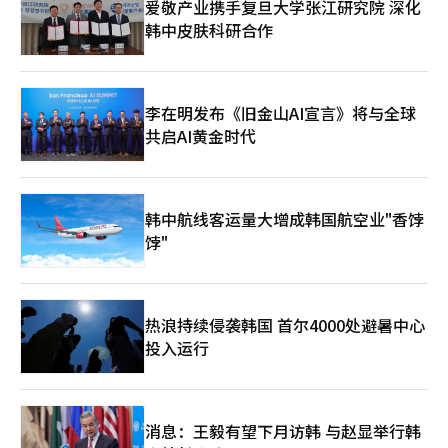
爱敬产业携手复旦大学张江研究院 深化
接贷款的同时，向MBK伙伴和홈플러스请求了一些履行担保，但未
在与供应商恢复信任的紧迫情况下，工会的决定能否真正促进商品
韩中皮肤科研合作
被接受。 因此，梅里茨在홈플러스的复苏可能性不确定的情况下，
供应，将成为复苏成功的关键因素。市场专家表示：“工会决议放
担心背信争议和股东反对的可能性。尤其是如果追加贷款导致不良
弃工资是对复苏可能性的最后希望的象征性行为。”他们分析称，
贷款，可能会引发管理层责任问题，因此要求MBK伙伴提供连带担
现在是债权人Meritz金融集团通过桥接贷款等实际流动性支持来点
保等安全措施。 作为替代方案，홈플러스提出对信托房地产的次级
燃经营正常化火种的时候了。与此同时，李在明总统在劳动节纪念
收益权质权设定，但梅里茨未接受，谈判未见进展。※ 本报道经
仪式上强调的“劳资共生生态系统”在Homeplus现场受到了考
李在明发布《旧金山AI宣言》将与全球
人工智能（AI）系统翻译与编辑。
验。工会放弃工资，呼吁供应商“相信员工并提供商品”。他们的
共启AI黄金时代
艰难决定能否成为Homeplus重新崛起的真正基础，备受关注。※
本报道经人工智能（AI）系统翻译与编辑。
韩中航线客运量大增成韩国航空业"香饽
饽"
热浪持续侵袭韩国 首尔4000处避暑中心
投入运行
消息：王毅有望下月访韩 与赵显举行韩