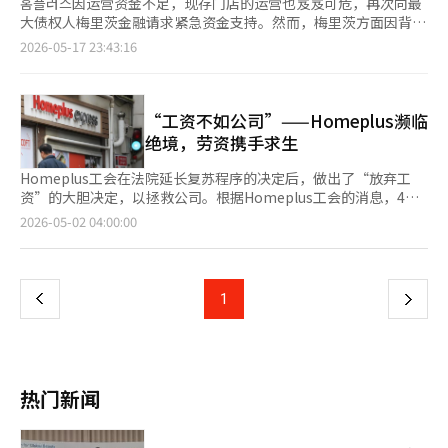
홈플러스因运营资金不足，现存门店的运营也岌岌可危，再次向最
大债权人梅里茨金融请求紧急资金支持。然而，梅里茨方面因背信
争议等原因，表示在没有明确履行担保的情况下，难以提供额外贷
2026-05-17 23:43:16
款，双方的拉锯战仍在继续。 17日，홈플러스在声明中表示：“梅
里茨已将大部分主要资产以担保信托的形式锁定，因此无法自行筹
集运营资金。”并指出：“目前唯一能够提供紧急运营资金的主体
就是梅里茨。” 近期，홈플러스在流动性危机中持续进行门店缩减
“工资不如公司”——Homeplus濒临
和暂停营业的措施。此前，홈플러스已出售其超市业务部门홈플러
绝境，劳资携手求生
스快递，并于10日宣布在全国104家大型超市中，37家门店暂时停
止营业。目前仅剩67家门店在运营。 홈플러스表示，如果运营中的
Homeplus工会在法院延长复苏程序的决定后，做出了“放弃工
门店也关闭，实际上将难以维持复苏程序。홈플러스强调：“零售
资”的大胆决定，以拯救公司。根据Homeplus工会的消息，4月
企业一旦停止营业，几乎不可能恢复正常。如果剩余的67家门店全
30日的第30次定期代表大会上，工会成员决定放弃工资，将所有
页
2026-05-02 04:00:00
部停止营业，复苏程序的持续将变得困难，最终可能转向清算程
资金用于恢复营业和商品供应。这反映了Homeplus自去年3月申
序。” 资金困难也影响到了员工的工资支付。홈플러스尚未支付4
请企业复苏以来，经历多次出售失败和流动性危机的严峻现实。工
一
月份的工资，预计21日的5月份工资支付也面临困难。 홈플러스已
会表示：“工资是劳动者的血汗，但如果公司倒闭，这些价值也将
向梅里茨请求在홈플러스快递出售尾款到账之前，确保运营资金的
消失。”这一决定是对首尔复苏法院将Homeplus复苏计划批准期
上
1
下
桥接贷款支持。同时，也要求在复苏程序结束前提供用于结构调整
限延长至7月3日的回应，也是对债权人的强烈施压。目前，
和营业正常化的紧急运营资金（DIP）金融支持。 如果复苏失败，
Homeplus和出售顾问三一会计事务所已选择Harim集团（NS购
一
后果将非常严重。홈플러스表示：“梅里茨可以通过担保资产收回
物）为Homeplus Express的优先谈判对象，并正在进行详细合同
大部分债权，但次级债权人的回收率可能会急剧下降。”并指
谈判。工会强调，Express出售资金和Meritz金融集团提供的紧急
页
出：“员工的就业不安、入驻企业的损失、地区商圈的萎缩等社会
运营资金（DIP融资）应仅用于恢复零售现场的动力。尽管工会做
热门新闻
损失也可能扩大。” 接着，홈플러스呼吁梅里茨考虑社会责任，作
出了如此艰难的决定，零售业界仍持谨慎态度。自去年申请复苏以
为包容性金融机构做出积极的决策。 另一方面，梅里茨金融对追
来，Homeplus尝试了多种结构调整，但消费模式的变化和强劲竞
加资金支持持谨慎态度。业内人士透露，梅里茨金融在考虑提供桥
争对手的市场份额扩大，使得恢复正常营业面临诸多挑战。尤其是