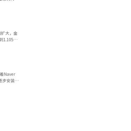
作开展小微
部费用的情
“2025
整合为国家
0万个商户
使得在不更
符合特定地
次与印尼国
长积累了公
的手续费负
微不足道。
然而，平台
于2019
长期的专业
的扩大，金
引发了广泛
服务可及
断定她是决
AI）系统
款
能扩大价格
人要承认自
服务提供商
减弱的担
增长了
域连接起
，公平交易
充值资金的
Naver
中心都应整
店逐步安装终
定平台可能
使用频率和
Naver
能成为审查
等都是负
“Face
成为未来平
下即可撰写
very
韩
营销效果。
调解冲突、
卡支付规模
面包店，使
发生变化。
预计，此次
的升级，结
引力。
确定，以及
由完美的人