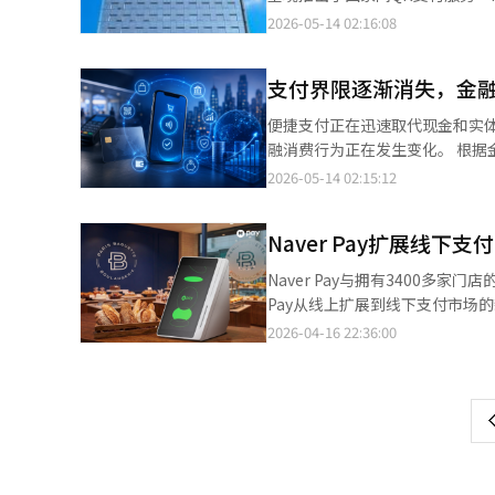
不断扩大，成为促进地方经济和共
广告基础设施。如果Uber获得管
海外支付机构，使得各国的金融应
和Kakao，以及众多中小企业
2026-05-14 02:16:08
企业保证贷款项目，而在庆北、全北和济州
况下，确保与배민生态系统的连接通道。 影响力不仅限于配送市场。若배민与Naver生态系
年印尼数字金融节（FEKDI）”
战略。 冷静分析韩成淑候选人的SWOT。优势显而易见。首先，她在IT产业有着丰富的现场经验。其次，她了解搜
与现有支付市场的兼容性。计划在
小商户数字化转型、便捷支付、积
可以通过KB星银行应用程序的Q
索、平台、移动、电子商务和数
换现有POS的情况下也能安装Npa
支付界限逐渐消失，金
区、时间和偏好的餐厅，并附带Naver 
家QR支付网络QRIS直接对接
职经验。第五，作为女性领导人，
遇与压力并存。Naver与배민
担，提升了支付便利性。QRIS
但也存在弱点。她没有国会议员
便捷支付正在迅速取代现金和实
依赖度可能会提高，广告费用和
年推出。KB国民银行相关人士
积累。总理所需的政治敏锐性、
融消费行为正在发生变化。 根据金融界的数据显示，去年便捷支付服务的日均使用量为3557万笔，金额达到1.1053
争议，因此如果收购实现，小商户保护机制将成为关键议题。 
性和便利性。未来，我们将持续扩
定性的缺陷。 总理并非独自运营国家事务的职位。总统府、各部部长、国会、两岸领导、顾问团队、政策室和专家组
万亿韩元，分别同比增长14.9%和
2026-05-14 02:15:12
支付、积分、配送追踪等环节能够
翻译与编辑。
共同运作。政治敏感性不足的部
服务的日均使用次数和金额也分别增
优惠。然而，若特定平台的订单
己的不足，并具备快速学习政治与行政语言的态度。 机会巨大。韩国正迎
如Naver Pay、Kakao Pay
忧。 监管风险是最大的变数。배민是国内配送应用的第一大运营商，而Naver在搜索、广告、购物和支付领域拥有强
Naver Pay扩展线下支
国既是危机也是机会。在美中技
24.6%。 便捷支付平台内的预充值金额也在迅速增加。截至今年第一季度末，Naver Pay、Kakao Pay和Toss Pay三
大的平台地位。即使Naver仅
来，创造新的增长支柱。尤其是AI半导体和物理
家的预充值余额合计为9902亿韩
Naver Pay与拥有3400多家
委员会可能会关注竞争限制和市场支配力的转移。 特别是在公平交易委员会
AI、世宗的新产业基础设施、忠
增加，平台内资金的停留和利用逐渐扩大，超越了单纯的支付功
Pay从线上扩展到线下支付市场的
应用市场更广泛的争论焦点。如
合在一起。总理应成为这一国家连接的协调者。 威胁也不容小觑。政治界的极端
通过便捷支付获取的用户数据，
端机。此次合作在于利用巴黎贝甜广
在小商户和消费者两方面扩大影
2026-04-16 22:36:00
页
对平台企业出身的利益冲突担忧、
商户信息等，可以用于个性化金融产品推荐和信用评估的提升
的服务生态系统连接到线下门店。该
的对象。 Delivery Hero的出售背景也很重要。全球配送市场在经历了COVID-19后的高速增长阶段后，正向盈利能力
担。 尤其是作为NAVER代表的经历既是优势也是审查对象。她必须对平台垄断、个人信息、算法透明度、新闻传播
停留时间和引导用户使用其他金
Sign”。此次合作的核心在于
一
中心进行重组。各国的监管和佣金争
和小商户共生问题表明更明确的原则
台竞争力的核心。 为了应对实体卡逐渐减弱的存在感，信用卡公司正在加速便捷支付服务的强化和数字转型。去年，
Naver评论并立即积累积分。
Hero股份也可以视为全球配送平台重组趋势的一部分。 对于Nave
候选人需要更大的公共性。成功
实体卡的日均支付规模为1.4万
上
Naver Pay通过在线搜索和
局面。如果배민转手给Uber或
保护未来世代。 企业CEO对利益和增长负责，但总理则对全体国民的生活负责。韩成淑候选人若想获得总理的认可，
则增长了7.3%，达到了1.7万亿韩元。 信用卡公司在加强自有应用程序的便捷支付功能的同时，也在
用Naver Pay支付后留下
如果Naver参与少数股份，能够在
必须超越NAVER的成功经验，展现出将整个韩国
Pay、Samsung Walle
合作将加速Npay Connec
交易是否能够达成仍然不明朗。需要
候选人的追问。应准确提问，公
合资产管理、贷款和会员等多种服务，增强平台竞争力。 部分信用