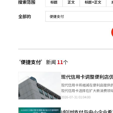
搜索范围
标题
正文
标题+正文
全部的
‘便捷支付’
新闻
11
个
现代信用卡调整便利店
现代信用卡将缩减在便利店提供
现代信用卡选择在扩大新消费领域的同时，调整现有
日起，将在GS25、CU、7-1
2026-07-31 01:04:00
年与便利店行业合作以来，时隔十年首次调整优惠。 现代信用卡此次M
销扩展之间的战略平衡。现代信
네이버支付与中小企业
调整使用率，以提升客户的M积分使用体验"。 现代信用卡在开拓商业标识信用卡（