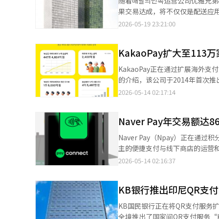
随着배달의민족运营公司优雅兄弟
走向了变革的领域。在那里，她亲身学习了搜索
上个月引入了LINE Pay在线
果交易达成，将不仅仅是配送应
心角色。她在搜索质量、服务规
同比增长约38%”，并称这是
为‘生活平台’重组的起点。 Naver在19日就배달의민족的收购传闻表示：“为了增强业务竞争力，正在考虑多种方
2026-05-19 23:21:00
用，助力NAVER成为韩国代表
预计在9月，乐天百货将在所有门店
案，但目前尚无具体决定。”Na
在韩国企业文化中，女性领导人
圈客户，因此引入UnionPa
Naver确实收到了关于배민出售的投资说明书，但并
酷的市场中是不可容忍的。在这样的环境中生
人数的增长。根据文化体育观光部
KakaoPay扩大至11
联合体。部分报道指出，Uber与
婚的女性”正是基于此。这一表
时间相比，提前了约一个月。其中
行（IB）行业和部分媒体报道得出的观察，Na
结果而非言辞证明了自己。 从记者起步，投身IT企业，成为平台公司的管理者，担任中小企业政策部长，最终走到总
KakaoPay正在通过扩展海外
（36万）和美洲（21万）。外
Uber近期的举动。Uber将其在德
理候选人这一位置。这一过程也是韩国工业史的一部分。 当然，作
的介绍，该公司于2014年首次推
到了2.1万亿韩元。这是自20
进一步获得5.6%股份的选择权
仅是形式，而是民主的重要程序
113万家商户中可供使用。三星支
2026-05-14 02:17:14
为主的来韩消费正逐渐转向以个
权。 如果Uber对배민感兴趣，核心在于全球配送业务的重组。Uber是一个同时运营车辆召唤和食品配送的全球平
人的失言或回答不当也不能轻易放过。总理是国家治理的面孔
在便利店、咖啡馆、餐厅、电影院
货公司和便利店等线下商店直接
台。 在韩国市场获得배민后，Uber可以迅速增强其在亚洲主要市场的食品配送业务。韩国的配送应用使用率高，食
确。然而，审查不应是为了否决
MST（磁条安全传输）支付和零支付
零售业相关人士表示：“对于外
品配送已成为日常消费基础设施。
Naver Pay年交易额
否适合应对韩国的未来挑战。 韩候选人最大的优势在于实用性。李在明政府提出的核心理念之一也是实用主义。实用
员积分也会自动累积。KakaoPa
环节的不便，才能将访客的流入转
网络的战略资产。 Naver的协同效应更为广泛。Naver是国内最大的生活型平台，拥有搜索、地图、预订、购物、支
并不是抛弃意识形态，而是实际
南亚、欧洲和美洲等50多个国家和
系统翻译与编辑。
Naver Pay（Npay）正在通
付和会员等功能。如果배민与之
象征性。 她重视服务的实际运作，而非书桌上的口号。用户不便时就应修正，市场变化时应应对，技术转移时组织也
（Tap&Go）”功能，使全球约
主的便捷支付与线下商店的运营和营销相结合，拓展至小微企业
下评价的全过程，并享受会员优惠。 最直接的效果是加强本地商业。Naver已经通过智能场所、地图、预
应随之改变。国家治理最终也是为国民这一用户服务的
KakaoPay会员支持将40多
交易额达86万亿韩元，继续保持国内便捷支付市场的第一位
2026-05-14 02:16:37
告与本地商店建立了联系。배민拥
强国的韩国，如今需要建立一个涵
KakaoTalk和KakaoPa
显示，去年约60%的国民体验过Npay积分的优惠。 基于去年11月推出的线下集成
餐厅探索将直接转化为배민的订单，而
智能工厂等的庞大生态系统。 韩国不仅要成为半导体生产大国，更要成为在AI时代具备计算能力和产业应用能力的国
能（AI）系统翻译与编辑。
步伐预计将加快。该终端支持现金
员也是核心组成部分。Naver P
家。目标必须明确，韩国应确立AI半导体
KB银行推出印尼QR支
服务'FaceSign'。 在Naver的评论、优惠券、订单等通过'智能场所'服务提供的商店中，用户也可以立即使用Npay。
送将成为延长会员停留时间的强大消
型AI是屏幕中的智能，而物理A
对于小微企业而言，这意味着可以同
券，将改变与Coupang Wow、배민俱乐部和Yogiy
KB国民银行正在将QR支付服务
变粮食，AI正在推动船舶、汽车、建筑、医疗和国防
使用，从而减少订单和支付过程中的人工成本。 自Npay Connect推出以来
服力。Uber提供全球配送和出
全境推出了国家间QR支付服务“
器人、软件与硬件将紧密结合。韩