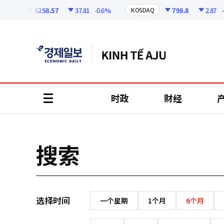
코
인
6258.57
37.81
-0.6%
798.8
2.87
-0.
SPI
KOSDAQ
정
보
时政
财经
all
menu
搜索
选择时间
一个星期
1个月
6个月