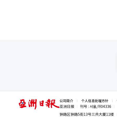
Naver Pay计划以此为基础，
Delivery Hero的出售意
担任，但应由自知之明、愿意为国家学习并对国民负责的人
等贴近生活的功能，以提升用户便
国巴黎贝甜门店推出限时一天的促销活
应是‘战略性审查和市场重组的可能性’。 此次收购传闻的本质并非单一配送应用的出售。
AI半导体三大强国作出贡献。作
服务，以应对移动支付环境的变化。 信用卡的优惠体系也正朝着数字消费模式进行重组。针对在线购物、
Pay支付服务负责人李向哲表示：
全球配送网络、Naver的本地
与地方连接在一起。应实质性提
流媒体和便捷支付的使用情况，强化特定的
盖。”※ 本报道经人工智能（A
仅是简单的配送应用服务，而是连接搜
营的智慧。 关于政治经验不足的指责是合理的。然而，韩国现在所需的总理不一定是仅有政治经历的人。国家治理不
竞争将超越简单的手续费获取，
于三个方面：△Uber与Nav
仅仅依靠政治。还需了解经济、技术，以及企业、青年
成为市场竞争力的关键因素。 业界人士表示：“便捷支付系统在电子商务市场成功落地后，便捷支付公司正在向线下
仅是佣金平台，而是对小商户和
候选人。现在剩下的就是她在国会和国民
拓展，以获取更多的商户和用户
为中心的竞争转向涵盖配送和线下
题并非两岸胜负的问题，而是关
便利性的提升为主要竞争力。”
理，还是产业战略型总理？是政治型总理，
理AI成为国家生存核心的当下，韩国需要一位懂得
带她走到这一位置的不是辉煌的政
经历公职，最终成为总理候选人。这一漫长旅程的核心
是整个韩国。不应是某一服务，而应是国民。
来的大门。候选人应谦逊地回答
人能作为总理开启AI半导体强国
论应谨慎但明确。韩成淑候选人
域。 拥有现场、技术、企业、平台、中小企业和AI转型感知的总理候选人并不多见。国会应超越政党的视角，以国家
未来的视角来看待。韩成淑候选人也应超越自
亚
公司简介
个人信息处理方针
国，成为物理AI时代的引领国家。在
洲
亚洲日报
刊号 : 서울,아04336
韩成淑，是否已准备好与韩国的
|
|
日
报
钟路区钟路5街13号三共大厦11楼