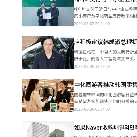
是国内唯一引入Apple Pay的
네이버支付于近日与中小企业希望基金
现代信用卡推出了“字母卡”，
的小商户数字化转型支持政策相
级信用卡公司的竞争力。截至今年
端“Npay Connect”开
2026-07-02 22:24:00
卡积分、免息分期和账单折扣等
帮助更换和安装老旧的支付终端为Npay Connect。 Npay Conne
为，考虑到加盟店手续费降低和
NFC以及面部识别支付等多种支
惠政策是不可避免的。 特别是便利店是消费者使用频率较高的生活行业。根据国家数据处的统计，去年5月便利店的
应积极审议韩成淑总理提名
升店铺运营效率的功能，自去年11月推出
销售额达到了2.8887万亿韩元
生存竞争力息息相关的背景下，
韩国正站在一个巨大的文明转折
店也是频繁进行信用卡支付的行业，因此此次优
Npay支付服务负责人李香哲表示
限于此。随着人工智能改变产业、
和奖励优惠在信用卡公司看来都是
本报道经人工智能（AI）系统翻
随之改变。 总理不仅是简单的政治协调者，更应成为国家未来战略的总指挥。从这个角度来看，韩成淑总理候选人是
2026-06-26 19:28:00
的扩展，使得原本集中在某些行
国会值得认真审议的人选。 韩成淑候选人并非在传统政治圈中成长起来的人物。她既不是曾任党代表的政治家，也不
是多届国会议员，更不是在公职阶梯
中化圈游客推动韩国零
进入了无法仅靠政治解决的问题之
台监管、制造业创新等问题，无
随着前来韩国的中化圈游客日益
领导力。 韩候选人的人生可以用“以工作为胜负的道路”来概括。她毕业于宿命女子大学英语专业，曾梦想成为一名
商希望游客能够使用他们熟悉的支
记者。她的起步并不辉煌，并不是从大
店、便利店、百货公司等主要线下零
2026-06-26 03:04:00
点至关重要。在计算机和互联网
客的支付便利性。尤其是随着来韩
人。韩成淑候选人同时培养了作为记者的现实感和IT记者
超过一半的台湾人口中使用。新世界免
那是韩国门户产业的初期，互联
如果Naver收购배달의
始提供LINE Pay支付服务。通
代，搜索和门户不仅是简单的服务，更是新文明的入口。 韩候选人
支付选择。实际上，七十一便利店在引