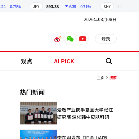
4
-0.75%
893.38
6.38
-0.71%
209.17
1.
JPY
CNY
2026年08月08日
登录
weibo
weixin
youtube
观点
AI PICK
搜
索
主页
搜索
热门新闻
爱敬产业携手复旦大学张江
研究院 深化韩中皮肤科研合
作
李在明发布《旧金山AI宣