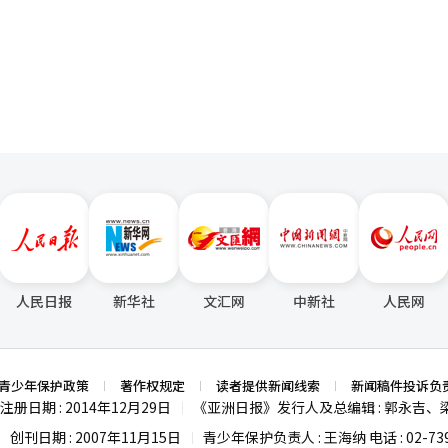
积极扩展与大型连锁店及小型商铺的合作。Naver Pay为纪念此次合作，将于
愿究竟达到何种程度。正如Naver所言，目前尚无具体决定。因此，在这一阶段
担任。 对韩成淑候选人的期待明确。她应为将韩国建设为
页
利性。在离线支付过程中，也在加强基于近场通信（NFC）和二维码的
动，使用Naver Pay二维码支付可享受50%折扣，最高优惠1万韩元。N
如果배달의민족与Uber的
为物理AI时代的总理，需将制造业与AI、半导体与软件、大企业与中小企
外卖应用、
“我们将从巴黎贝甜开始，持续扩大Npay Connect在全国各类加盟店的
平台结合，韩国的生活消费数据和地区商业基础设施将可能重新构建。食品
升数字政府，推动监管创新与公平竞争。应将平台企业的经验升华为公共
折扣和积分优惠，竞争客户的争夺也在持续。 业界预计，未来支付市场的
I）系统翻译与编辑。
索、支付、会员、广告、物流和AI推荐的生活平台核心接触点。 未来的关键在
转向数据和平台主导权的竞争。能够将支付服务与多样化的金融服务连接
er将提出何种收购结构；△是否能够跨越公平交易监管的门槛；△能否将배민
和市场的语言。 韩成淑候选人在这方面是时代所需的新型总理
消费者都有利的本地商业基础设施。如果交易实现，国内平台市场将从以
面前，能多么谦逊而坚定地证明自己的愿景和责任。 韩成淑候选人的任命问
。已经具备便利性的在线便捷支付服务将以金钱优惠为主要竞争力，而线
商业的生活生态系统竞争。※ 本报道经人工智能（AI）系统翻译与编辑
于韩国需要什么样的总理的问题。是过去式的总理，还是未来式的总理？
还是AI转型型总理？当然，总理应具备这些要素。 然而，在AI半导体和物
技术和产业语言的总理。 若韩成淑候选人担任总理，她必须铭记，
治经历，而是工作的力量。从记者起步，进入互联网产业，成为平台公司
是工作与成果。 现在，这份工作的方向不应是某一企业，而应
不应是某一产业，而应是国家的未来。 国会应严格审查，但不应关闭未
，但不应隐藏自己的优势。韩国正站在旧有法则与新文明的边界上。如果
、物理AI强国、数字产业强国的道路，这不仅是个人的成功，更是韩国的新实
人民日报
新华社
文汇网
中新社
人民网
存在弱点，但这些弱点是可以弥补的。相反，她的优势正是韩国当前迫切
身的局限，展现公共性与整合的领导力。 韩国应成为AI半导体三大强
青少年保护政策
著作权规定
读者提供新闻线索
新闻稿件投诉负
这条道路上，总理应是协调者、促进者和未来产业的国家设计者。 与工作结婚的
注册日期 : 2014年12月29日
《亚洲日报》发行人及总编辑 : 郭永吉、
未来结婚，国会与国民应严肃提问并公正判断。如果她能展现出承担这一
|
与谦逊，韩国有充分的理由给予她工作机会。 ※ 本文利用生成型AI撰写，并经过编辑审核。
创刊日期 : 2007年11月15日
青少年保护负责人 : 王海纳 电话 : 02-739
|
|