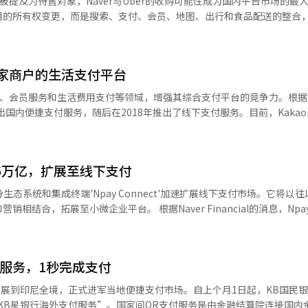
被提及为待售对象，Naver与Uber的收购可能性成为国内平台市场的最
、服务、用户体验和平台的本质。 之后，她在NHN和NAVER担任核
支付服务。乐天免税店相关人士表示：“今年第一季度，台湾个人游客（FIT
用的所有权变更，而是搜索、支付、会员、地图、出行和食品配送的整合
划、移动转型、电子商务、网络漫画、便捷支付、创业生态支持等方面发
为了抢占快速增长的台湾游客市场而采取的措施。百货公司也开始扩大支付
性平台。尤其作为NAVER首位女性首席执行官，领导大型平台企业的经历
引入UnionPay QR和NFC支付。特别是由于本店位于明洞商圈，吸引
ver还表示，将在具体内容确定后或一个月内重新公示相关信息。路透社
晋升为首席执行官仍然不易。更何况互联网产业竞争激烈、变化迅速，失
y便捷支付后，购物便利性有望进一步提升。零售业扩大支付手段的背景是外
没有最终决定的立场。 目前市场上讨论的情景是Uber与Naver的
存、成长并成为代表，证明了她的能力。 称韩成淑候选人为“与工作结
的数据，今年上半年来韩外国游客首次突破1000万。与去年7月中旬突破1
3万家商户的生活支付平台
Naver以8:2的股权结构提出了最大800亿韩元的收购意向。然而，这只
述并非评价其私生活，而是说明她的公共生活中，工作标准高于权力和名
，中国游客人数最多，达到56万，台湾以19万名位列第四，紧随其后的
ver明确表示没有正式确定的事项。 此次收购传闻受到关注的原因在于
支付、会员服务和生活费用支付等领域，增强其综合支付平台的竞争力。根据Ka
国游客的消费规模也在扩大。5月，外国游客在韩国的信用卡支出（包括在
国Delivery Hero的股份从约7%扩大至19.5%，成为最大股东。此外，U
为国务总理候选人，审查必须严格。任命听证会不
出国内便捷支付服务，随后在2018年推出了线下支付服务。目前，Kakao
18年1月相关统计开始以来，首次在月度基础上超过2万亿韩元。尤其是，曾
。然而，Uber表示，目前没有计划扩大至30%以上以触发公开收购义务或
。道德、财产问题、公职履行能力、历史认知、国家治理理念都应当受到
付在300万处支付点和零支付在110万家小商户中也支持KakaoPay支付
人游客为主，支付便利性的重要性也随之增加。因为个人游客更倾向于在
。 尤其在安全、历史、民生和法治等基本认知上必须明
、超市等多种线下商户使用二维码和条形码支付。KakaoPay还支持三
消费。因此，零售商认为，仅提供熟悉的支付手段就能提高游客的实际购
，而是向公众展示能力与局限的过程。国会应超越政党攻击与防御，冷静
的二维码扫描方式。支付时，用户的Happy Point、CJ ONE、信世
国客户来说，能否使用平时使用的应用直接支付是影响购物便利性的关键
在Uber看来，배민不仅是一个本地平台，更是拥有高密度城市配送运营
达86万亿，扩展至线下支付
y的海外支付业务也在不断扩展。基于支付宝Plus网络，KakaoPay在中
化为实际销售，因此零售商开始扩大本地支付手段。”※ 本报道经人工智
改善国民生活和提升国家竞争力的态度。从这个角度来看，韩候选人具有
地区支持二维码支付。同时，KakaoPay还引入了基于NFC的“轻触支付
过积分生态系统和集成终端'Npay Connect'加速扩展线下支付市场。它将以
结合，用户可以在一个生态系统内完成从搜索食品、查看店铺信息到下单
1.5亿个万事达卡商户能够进行移动支付。此外，KakaoPay还加强了生活
平台。 根据Naver Financial的消息，Npay去年的年
订和地区广
庞大公共平台。 韩国的未来依赖于AI半导体。作为内存半导体
个合作积分通过一个条形码进行累积和使用。通过电子账单支付服务，用户可
。 其增长的原因主要归功于积分生态系统的扩大。数据
有餐厅订单数据和配送运营网络。如果两个平台连接，Naver搜索和地
盖AI半导体、系统半导体、高带宽内存、先进封装、数据中心、云计算
y上查询和支付电费、燃气费、地方税、通信费和公寓管理费等生活费用。※ 本报
终端'Npay Connect'，线下扩展的
배민的商店数据也可以扩展到Naver的本地广告和商店管理工具中。 支付和会
、卡、二维码、便捷支付和近场通信（NFC），以及去年3月推出的面部
ay和Naver Plus会员一直在整合购物、内容和生活优惠。如果배민加入其
三大强国的地位。这不仅是口号，更是生存战略。 此外，还有物理AI。生成
付服务，1秒完成支付
费接触点。如果Naver Plus会员能够获得配送折扣、积分、免费配送
I则是走入现实世界的智能。机器人在工厂工作，自主驾驶设备改变物流，
时获得评论和提高店铺运营效率。Npay Connect还可以以迷你自助
o会员的竞争格局。 Uber与Naver的组合在角色分配方面也具有说
扩展到印尼全境，正式进军当地便捷支付市场。自上个月1日起，KB国民
等物理世界的变革。 在物理AI时代，半导体与制造业、数据与机
，它与地方政府、银行和连锁企业的合作
行运营经验及资本实力，而Naver则可以提供国内用户接触点以及搜索、地
KB星银行海外支付服务”。国家间QR支付服务是由金融结算院连接国内
国是一个拥有制造业DNA的国家。三星电子、SK海力士、现代汽车、LG、