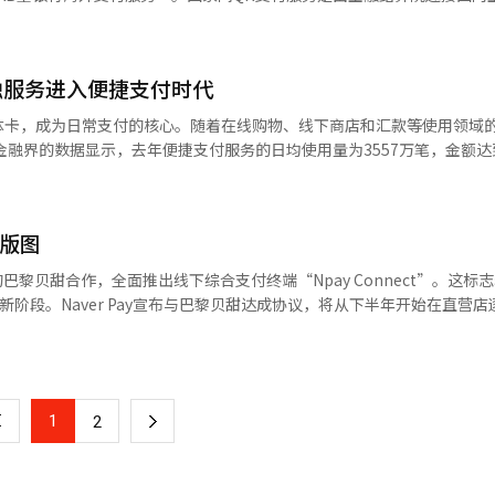
赢模式的重要力量。在首尔，Naver与首尔信用保证基金和 하나银行合
理权，而Naver持有战略性少数股份，Naver可以在不承担800亿韩元全
用程序能够在对方国家进行QR支付的服务。KB国民银行在去年10月举行的
和初创公司，都是国家战略整合的关键。新总理的核心任务应是将这些力量
地区，则与地方银行合作推进地方货币的活化项目。 Naver Pay还在加强
统连接，本地广告市场、
上首次展示了两国间的QR支付服务。此次服务扩展后，印尼全境超过320
今年内完成与所有VAN公司的对接，并提高与主要POS系统的兼容性，
分经济和数据驱动推荐服务都将受到影响。例如，Naver搜索中会显示
R码进行支付。特别是，KB国民银行基于金融结算院的支付基础设施，首
字服务的趋势。第三，她有企业管理的经验。第四，她作为中小企业部部
y Connect。※ 本报道经人工智能（AI）系统翻译与编辑。
融服务进入便捷支付时代
Pay支付和会员优惠，同时结合Uber式的配送运营效率。 对于小商户而言，机
，建立了无需双重兑换即可使用当地货币支付的环境。这一举措减轻了客户
她在韩国社会打破了玻璃天花板的象征性。这些优势在AI转型时代绝非
的结合将增加订单流入渠道，并整合广告、预订、支付和配送管理的优势。
是印尼国家标准的QR码支付系统，由印尼中央银行与支付服务行业共同开发，
经验，缺乏政党政治和两岸协商的经历。在外交、安全和统一领域也没有
体卡，成为日常支付的核心。随着在线购物、线下商店和汇款等使用领域
佣金结构可能变得复杂。由于配送应用市场中佣金和广告费用的负担已经
表示：“通过此次服务扩展，我们提升了客户在海外以熟悉方式便捷支付的
国会应对能力和危机情况下的政治语言仍需进一步验证。然而，这并不能
对消费者而言，便利性可能会增加。如果搜索、下单、
展全球支付基础设施，提供更优质的金融服务。”※ 本报道经人工智能（
14.6%。便捷支付服务通过密码、指纹和人脸等生物识别技术处理支付。 便捷汇
一次性连接，用户体验将得到提升。Naver会员与배민优惠的结合也可
分可以通过助理和内阁系统、政治路线的补充来部分克服。重要的是候选
长2.9%和7.3%，达到了742万笔和9785亿韩元。尤其是，电子金融
、搜索和支付数据集中，可能会引发对个人信息利用、选择权减少和竞争
来AI产业的重大跃进。全球供应链重组对韩
和Toss Pay的使用金额为6064亿1000万韩元，较去年（4868亿5000万韩元）
付版图
术霸权竞争中，韩国可以将半导体、电池、汽车、造船、生物和内容等领
获得少数股份，如果与배민的合作范围扩展到搜索曝光、广告、支付和会员
AI不应仅成为首都圈的战略。 必须与地方产业相结合。全北的物理
元，同比增长11.5%（去年同期为8881亿韩元）。随着支付过程中预先
门店的巴黎贝甜合作，全面推出线下综合支付终端“Npay Connect”。这标志着
的审查中，生活平台市场可能成为比配送
清的半导体带、岭南的制造业、湖南的能源与农生物、江原的生物与数据
能。 Naver、Kakao和Toss等大型科技公司正在利用
新阶段。Naver Pay宣布与巴黎贝甜达成协议，将从下半年开始在直营
果食品配送、地区广告、便捷支付、会员、地图和搜索数据相互连接，特
对立、任命听证过程中的道德争议、
扩展到贷款、投资和保险等金融服务领域。支付过程中积累的消费模式、
泛的线下网络，意义重大。Npay Connect不仅支持多种支付方式，还将
响力。因此，价格、佣金、搜索曝光的公平性以及数据结合的透明性都可
AI监管与产业促进之间的紧张关系、美中技术霸权竞争、国内经济放缓
。 业界认为，用户每天反复使用的支付功能在延长平台
终端机可处理现金、卡片便捷支付、NFC以及Naver Pay的面部识别支付
融服务方面发挥着关键作用。如何有效地将支付数据与金融服务连接，将
整合支付与评论体验。顾客在支付后无需纸质收据，只需在终端机上轻触几
议加剧，投资者对地区业务组合调整和现金化的压力加大。Uber增持Deli
。总理并非代表特定企业的利益，而是调和国家整体公共利益的职位。 因此，
对于加盟店主而言，这种方式能在顾客支付后获取高质量评论，最大化在线
r而言，无论是否参与收购，都无法忽视배민的出售
的企业家懂得效率，但总理不仅仅依赖效率。还需关照弱者、振兴地区、
亿韩元，同比下降0.4%，连续两年减少，而利用移动设备等进行的非实体
1
下
2
地图服务，完善了从支付到评论的消费者购买旅程闭环。顾客在Naver上搜索
中国平台等海外运营商，国内本地商业和支付、会员市场的竞争格局可能会
扩大与Apple
评论，形成数据良性循环。这将为未来的客户分析和定制化营销奠定基础。业内
保护国内用户接触点和商店数据的同时，抓住新的生活平台扩展机会。 然而，实际
视为一个共同体的视野。 国会也应成熟。任命听证会不应仅仅是对
t等外部平台的联动。主要信用卡公司如新韩卡和KB国民卡等，正在通过应用程序
一
t的普及。巴黎贝甜作为大型连锁店的成功案例，将成为其他加盟店主的强大吸
确认800亿韩元的出售价格是否合理，Uber与Naver的股权结构是否
正审查。候选人也应谦逊。承认错误，表示将弥补不足。总理的职位并非
卡公司正在扩大应用程序内的资产查询和优惠推荐