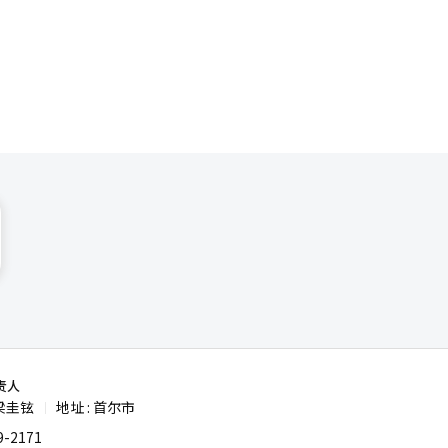
17日在全
，准确的看法
非接触支付
aver
业、首都圈
覆
配送不再仅
平台国家运
的能力，将
转变为不仅
搜索和购物
下则以支付
。
是管理型总
的CEO，
韩成淑候选
验。 结
需要的领
责人
梁圭铉
地址 : 首尔市
责任的愿景
|
-2171