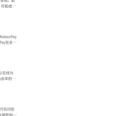
大变数。如
）的销售额
，可能成
挥了重要作
基础设施。
不容小觑。
了大量中化
也报道，
败在这个冷
国游客来韩
000万的
是通过投资银
誉。她通过
是日本
kaoPay
线消费）达
ber还拥有
Pay在全国
以团体游客
获取管理
审查。候选
。用户可以
免税店、百
星支付的
买可能性。
判断此人是
纪积分等会
。减少支付
经验和商店
国、日本、东
能（AI）
实用主义的
往以在线为
、支付和留
服务。
以在
图中的本地
、机器人和
道经人工智
识别支付
中，食品配
和地区优惠
智能农业改
终端的形式
银行在印尼
图、支付和
金融机构与
NAVER