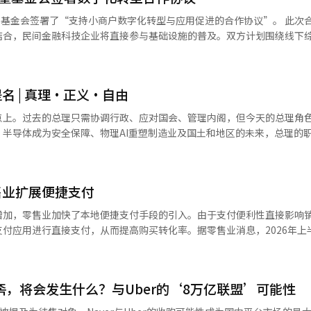
信用卡公司。自2019年第三季度以来，现代信用卡在广告宣传费用上投入最多。 最
会签署了“支持小商户数字化转型与应用促进的合作协议”。 此次合作与政府
在美容、便捷支付、定期支付、餐饮和旅行等生活方式领域扩大了优惠，
结合，民间金融科技企业将直接参与基础设施的普及。双方计划围绕线下
上半年，现代信用卡在个人信用销售领域排名第三，仅次于新韩卡和三星卡。
展合作项目，以改善小商户的支付环境和运营效率。特别是通过小商户新型终端
是吸引客户的核心营销手段，同时也是信用卡公司承担的主要营销成本。
ct是一款支持现金、卡片、二维码、便捷支付、
采购成本上升的背景下，信用卡行业整体盈利压力加大，因此调整现有合
付方式的综合终端。它具备在支付后收集关键词评论、迷你自助服务机功
 | 真理·正义·自由
以来迅速普及，目前加盟店数量已超过10万家。 在小商户的数字化转型与
，同比增长5.6%。这一数字超过了大型超市的销售额（2.8094万亿韩元）
此次协议被视为一种无需承担费用即可获得最新支付基础设施的实质性支
点上。过去的总理只需协调行政、应对国会、管理内阁，但今天的总理角
惠调整对消费者的影响不容小觑。 一位信用卡行业人士表示，"积分
：“我们将积极支持Npay Connect在全国小商户的业务增长中得到广
半导体成为安全保障、物理AI重塑制造业及国土和地区的未来，总理的
成本，因此可能会考虑到损益的平衡"，并指出，"近年来，在线及多样
译与编辑。
业的优惠政策也开始向多个使用场所分散"。
上长期攀升的官员。然而，正是这一点在当今时代既是弱点也是优势。 韩国已
售业扩展便捷支付
中。低增长、地方消亡、青年就业、AI转型、半导体霸权竞争、中小企
法仅通过国会会议语言来解决。需要了解现场、技术、市场，并能体察劳
增加，零售业加快了本地便捷支付手段的引入。由于支付便利性直接影响
付应用进行直接支付，从而提高购买转化率。据零售业消息，2026年上
型媒体公司开始，而是作为计算机专业杂志的记者踏入社会。 然而，这一出发
售渠道纷纷引入LINE Pay和UnionPay等本地友好型支付手段，以提
尚显陌生的时代，她嗅到了技术将改变世界的气息。记者本是最早感知时
游客中台湾游客比例的增加，越来越多的商家主动引入LINE Pay，这一
的现场感。 随后，她成为互联网公司Empas的创始成员。
税店在3月引入LINE Pay，随后在4月七十一便利店和上个月的E-Mart
网仍是一个未完成的世界，搜索并不像今天一样成为日常生活的一部分。
민족，将会发生什么？与Uber的‘8万亿联盟’可能性
过在现有的支付宝、微信支付和UnionPay基础上增加LINE Pay，扩大了中
在这个入口处工作。当其他人寻找稳定工作时，她
入LINE Pay后，上个月的LINE Pay销售额较上月增长了12%。乐