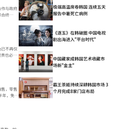
近，
极端高温席卷韩国 连续五天
增强了与顶
报告中暑死亡病例
综合终
 信用
支持项目，
业内人士认
作伙伴的优
《逐玉》在韩破圈 中国电视
能等多种提
剧出海进入"平台时代"
。由于便利
持措施。
色已不再仅
泛应用。”※
职责也必须
化消费渠道
中国藏家成韩国艺术收藏市
场新"金主"
经
业生态、平
霸王茶姬持续深耕韩国市场 3
动者心声的
销售，零售
个月完成8家门店布局
半年，免税
升中化圈游
代变迁的
支付方式在
 24也开
在那个时
化圈游客的
天免税店也在