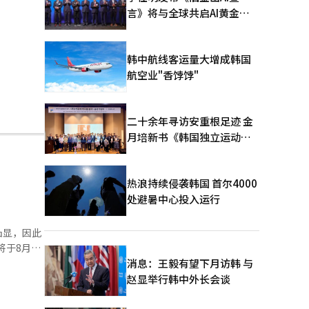
言》将与全球共启AI黄金时
代
韩中航线客运量大增成韩国
航空业"香饽饽"
二十余年寻访安重根足迹 金
月培新书《韩国独立运动圣
地：向旅顺口追问历史》出
版
热浪持续侵袭韩国 首尔4000
处避暑中心投入运行
凸显，因此
是自2014
消息：王毅有望下月访韩 与
赵显举行韩中外长会谈
用场所，并