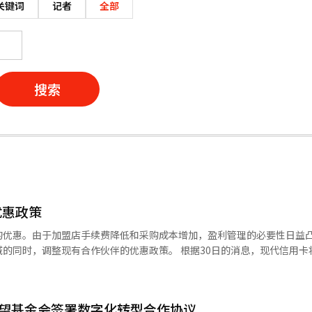
关键词
记者
全部
搜索
优惠政策
的优惠。由于加盟店手续费降低和采购成本增加，盈利管理的必要性日益
合作伙伴的优惠政策。 根据30日的消息，现代信用卡将于8月10
1和易买得等国内主要便利店使用的M积分使用率从原来的20%调整为10%。这
积分优惠调整被解读为其在成本管理与市场营
用卡相关人士表示，关于便利店优惠的变化，"我们将灵活扩大M积分的使
希望基金会签署数字化转型合作协议
PLCC）市场方面表现积极，并且