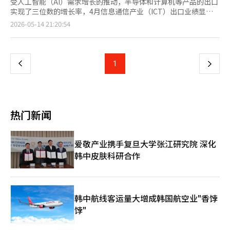
受人工智能（AI）需求增长的推动，半导体和计算机等产品的出口
实现了三位数的增长率，4月信息通信产业（ICT）出口业绩显
著。 根据14日科技部和产业部的数据显示，4月ICT出口额达到
页
2026-05-14 21:20:54
4271亿美元，同比增长125.9%。连续两个月超过400亿美元，创
下历史出口增长率的最高记录。 进口额为1616亿美元，同比增长
一
33.3%。贸易顺差为2655亿美元。 推动4月出口增长的主要是半导
体和计算机及周边设备。半导体出口额为3191亿美元，同比增长
上
1
下
173.3%。由于人工智能等服务器投资的增加，导致内存需求过
剩，固定价格持续上涨，首次连续两个月超过300亿美元。 计算机
一
及周边设备的出口主要由固态硬盘（SSD）推动，出口额为426亿
美元，同比增长430%。这是由于AI服务器用半导体基础存储设备
页
需求的增加。科技部表示：“由于SSD的推动，首次突破400亿美
热门新闻
元，创下历史最高业绩。” 手机出口额为136亿美元，同比增长
14%。高性能产品的稳定需求和成品出口的增加，推动了整体出口
的增长。 通信设备出口额为22亿美元，同比增长9.9%。得益于对
爱敬产业携手复旦大学张江研究院 深化
越南的通信设备零部件和对日本的有线通信设备出口的增加，整体
韩中皮肤科研合作
出口在三个月后实现反弹。 然而，显示器出口额为144亿美元，同
比下降5.3%。由于半导体价格上涨导致的成本压力增加，前端企
业需求减弱，整体出口下降。 以半导体和手机为中心，各地区的
出口均有所增长。对中国的出口额为1677亿美元，同比增长
132.1%。对美国的出口额为790亿美元，同比增长294.2%；对越
韩中航线客运量大增成韩国航空业"香饽
南的出口额为577亿美元，同比增长89.3%。 对台湾的出口额为
饽"
454亿美元，同比增长89.4%；对欧盟的出口额为178亿美元，同
比增长58.4%；对印度的出口额为95亿美元，同比增长86.5%；对