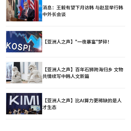
消息：王毅有望下月访韩 与赵显举行韩
中外长会谈
【亚洲人之声】"一夜暴富"梦碎！
【亚洲人之声】百年石狮跨海归乡 文物
共情续写中韩人文新篇
【亚洲人之声】比AI算力更稀缺的是人
才生态