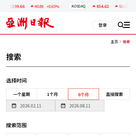
코
인
6299.66
40.89
+0.65%
854.62
55.81
+6.
KOSDAQ
정
보
all
登录
搜
men
索
主页
搜索
搜索
选择时间
一个星期
1个月
直接搜索
6个月
搜索范围