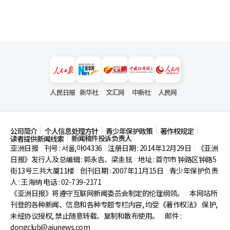
人民日报
新华社
文汇网
中新社
人民网
公司简介
个人信息处理方针
青少年保护政策
著作权规定
新闻稿件投诉负责人
读者提供新闻线索
亚洲日报
刊号 : 서울,아04336
注册日期 : 2014年12月29日
《亚洲
|
|
|
日报》发行人及总编辑 : 郭永吉、梁圭铉
地址 : 首尔市
钟路区钟路5
|
街13号三共大厦11楼
创刊日期 : 2007年11月15日
青少年保护负责
|
|
人 : 王海纳 电话 : 02-739-2171
《亚洲日报》将遵守互联网新闻委员会制定的伦理纲领。
本网站所
|
刊登的各种新闻、信息和各种专题专栏内容, 均受《著作权法》
保护,
未经协议授权, 禁止随意转载、复制和散布使用。
邮件 :
|
dongclub@ajunews.com