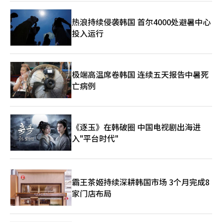
日本的出口额为45亿美元，同比增长42.5%。 此外，ICT出口入统
计数据是为了快速应对全球市场变化而编制的资料。通过分析各类
热浪持续侵袭韩国 首尔4000处避暑中心
产品的出口入现状和趋势，评估国内ICT产业的出口竞争力和进口
投入运行
依赖度。※ 本报道经人工智能（AI）系统翻译与编辑。
极端高温席卷韩国 连续五天报告中暑死
亡病例
《逐玉》在韩破圈 中国电视剧出海进
入"平台时代"
霸王茶姬持续深耕韩国市场 3个月完成8
家门店布局