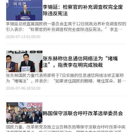
1987年宪法迎来40周年的一年”，并正式提议“制定明年国民主
行。自1987年体制以来，现行宪法已维持超过30年，修宪工作不
院内代表韩炳道欢迎赵正熙的提议，表示：“在继承1987年体制
权修宪方案，并在第22届国会内完成第10次修宪”。 他还提出通
李锡延：检察官的补充调查权完全废
仅是简单的权力结构调整，更是响应时代变化的国家任务。推动修
成果的同时，开启韩国新未来的修宪讨论是时代的紧迫任务，不能
过国会议长直属的宪法修正咨询委员会、国会宪法修正特别委员会
除违反宪法
宪以体现权力结构调整、地方分权和扩大国民基本权利的时代愿
再拖延。”并呼吁：“应立即成立修宪特委会，汇聚人民的意
等逐步讨论修宪方案的具体计划，并承诺将建立一个名为“全民宪
望，要求比以往任何时候都更高的责任感和谨慎。然而，立法机构
愿。” 他还表示：“民主党将竭尽全力确保修宪能够更好地保障
法”（暂定名）的数字平台，让国民能够直接提出和讨论修宪方
李锡延总统直属国民统一委员会主席于12日就政治界补充调查权的
负责人的一句轻率言论，使得修宪讨论在开始之前就被困在了“现
人民主权，并反映变化时代的要求，期待国民力量的积极参与。”
案。 大韩民国宪政会长郑大哲在致辞中强调：“自制宪以来的39
引入表示：“检察官的补充调查权完全废除违反宪法。” 李主席
任总统任期延长争论”的扭曲政治框架中。这不仅削弱了国民对修
在政治圈内外，分析认为，在当前朝野原组成谈判陷入僵局的情况
年间进行了9次宪法修正，但1987年宪法至今已持续39年”，认为
在当天发布的Facebook文章中指出：“为了维护宪法的精神，检
2026-07-13 01:08:00
宪的信任，还加剧了政治不信任，造成了不负责任的后果。国会议
下，野党不太可能立即积极响应修宪特委会的组建。实际上，国民
有必要进行宪法修正。对此，韩炳道民主党代表职务代理及院内代
察官的补充调查权必须以任何形式得到承认。”李主席是曾在李明
长应超越政党利益，保持中立，推动朝野之间的共识，确保修宪讨
力量的郑点式院内代表在前一天的宪法纪念日庆祝活动后对记者表
表在其Facebook上表示：“对国民主权修宪提案表示积极赞同并
博政府担任法制处长的法律界人士，属于中间保守派。 他提
论在正确轨道上进行。政治界也应立即停止将宪法修正作为策略工
示：“我们多次表明基本上不反对修宪，因此将进行进一步讨
欢迎”，并呼吁“立即成立修宪特委会，汇聚国民的意愿，期待国
到：“宪法虽然没有禁止废除检察厅并分散检察官的权力，但完全
具或动员支持者的消耗品的尝试。如果权力的算计或政党利益占据
论。” 然而，国民力量在今年5月本会议上对修宪案表决时宣布不
民力量党积极参与”。 民主党在今年4月也曾支持由前国会议长禹
剥夺检察官作为调查主体的调查权可能违反宪法的体系正当性原
张东赫称信息通信网络法为“堵嘴
上风，修宪将失去国民的关注，再次沦为空谈。与国家未来息息相
参与投票，并表示：“在第22届国会后半期成立修宪特委会讨论修
元植主导的修宪提案。当时提出的修宪方案在5月国会全体会议上
则。” 李主席进一步主张：“如果要完全剥夺，必须修宪，将申
法”，指责李在明完成独裁
关的修宪的宗旨、理由和必要性不应受到损害。※ 本报道经人工
宪案。”因此，如果原组成谈判完成，并就修宪特委会的朝野平分
被提案，但由于国民力量党未参与表决，未能通过而被废弃。 在
请逮捕令的权力从检察官改为调查机构，或委托法律。” 他还批
智能（AI）系统翻译与编辑。
达成一致，修宪讨论也有可能迅速推进。 另一方面，赵正熙在之
当天活动前的会谈中，调议长对四部要员及朝野代表和院内代表表
评了共同民主党：“作为一个负责任的政党，不应只顾眼前支持者
张东赫国民力量代表将即将于7日实施的信息通信网络法修正案称
前提议在第22届国会任期内进行修宪，强调应将5·18民主化运动
示：“感谢大家的共同参与，作为国会议长我深感欣慰，能够邀请
的眼色或自身利益，而在改革的名义下背弃为共同体未来的基本原
为“堵嘴法”，并表示：“如果遮住国民的眼睛、堵住耳朵、甚至
精神纳入宪法前言、限制总统的戒严宣布权、改革权力结构、进行
到在现场实践和实现民主的人士，意义深远。我将竭尽全力维护和
则。” 李主席表示：“制度本身没有善恶，任何制度的运作问题
封住嘴巴，最终将是李在明的独裁完成。”张代表在当天上午国会
2026-07-06 18:52:00
选举管理改革等内容纳入修宪案中。※ 本报道经人工智能（AI）系
发展宪法的价值。” 调议长一直强烈呼吁朝野院内代表在制宪日
在于其操作者。”他期待：“我们社会面临的严重国论分裂问题能
举行的最高委员会会议上表示：“在撤销起诉前，既有的传统媒体
统翻译与编辑。
前完成组阁谈判。然而，由于组阁谈判陷入僵局，国民力量党宣布
够在法律稳定性和可预见性的基础上，依据宪法和健康的国民常识
以及YouTuber的声音都将被封堵。”张代表和其他最高委员们为
不参加制宪日活动。在这种情况下，郑点式院内代表改变主意出席
进行讨论和解决。”※ 本报道经人工智能（AI）系统翻译与编辑。
形象化“堵嘴”情况，佩戴了黑色口罩出席会议。他指出：“从明
活动，调议长对此表示感谢。 不过，郑院内代表在当天的
天开始，修正后的信息通信网络法，即所谓的堵嘴法将实施。”并
Facebook上对调议长和民主党表达了不满。他指出：“现在由民
韩国保守派联合呼吁改革选举委员会
表示：“如果政府随意贴上假新闻标签，罚款最高可达1亿。”他
主党主导的第22届国会对在野党缺乏最基本的尊重，也没有对话和
接着说：“从李在明政府的行为来看，随意贴上假新闻标签根本不
协商的意愿”，并批评道：“宪法的核心价值和原则，如言论自
在话下。”并指出：“最终将封堵所有国民的声音，反对李在明的
国民力量、改革新党及独立议员韩东勋等保守派联合呼吁改革中央
由、三权分立，正在被立法权侵犯，甚至对6·3国民参政权的损害
评论将在网上完全消失。”此外，他提到：“国际媒体组织对此法