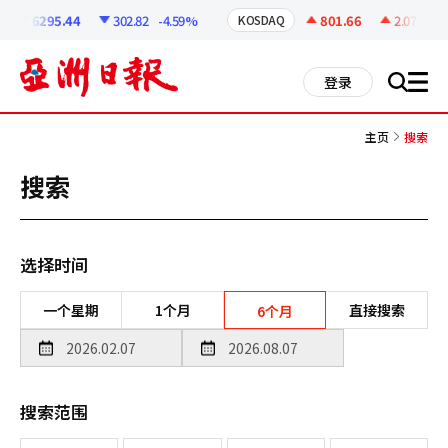
코
인
6295.44
302.82
-4.59%
801.66
2.07
+0.2
KOSDAQ
정
보
all
登录
搜
men
索
主页
搜索
搜索
选择时间
一个星期
1个月
直接搜索
6个月
搜索范围