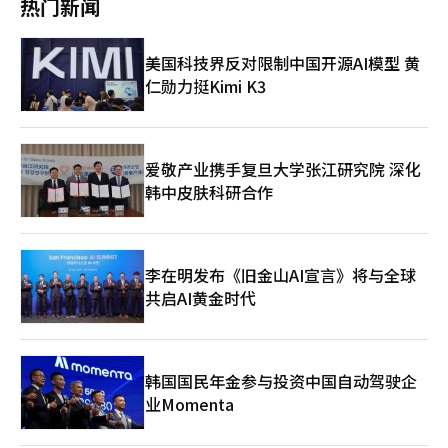
热门新闻
终，朝野双方大部分时间都在互相指责“踢掉了修宪机会”和“试
图进行独裁修宪”。 修宪本就困难。宪法是超越政权利益，设定
国家运作框架的工作。因此，朝野达成共识尤为重要。任何一方都
美国科技界反对限制中国开源AI模型 黄
不能单凭数字强行推进，反之，亦不能仅仅考虑政治利益而无条件
仁勋力挺Kimi K3
阻挠。宪法既不是多数党的战利品，也不是少数党的阻挠工具。
此次未能通过的过程最明显地暴露了政治的缺失。朝野双方都承认
修宪的必要性。现行宪法是在1987年结束军事政权和进行直选宪
法修正的历史背景下制定的，之后总统权力集中和阵营对立的结构
不断重复，制度改革的要求也在不断积累，这一点也不容否认。然
爱敬产业携手复旦大学张江研究院 深化
而，国会却更专注于争斗的方式，而非修宪的内容。 民众也难免
韩中皮肤科研合作
感到疲惫。政治圈每逢选举时都会提到修宪的必要性，但一旦进入
国会，冲突和未能通过的局面却屡屡重演。2018年文在寅政府时
期的修宪推进也以失败告终，之后权力结构改革和选举制度改革的
讨论也屡屡停滞。这次同样重演了相同的场景。 然而，我们绝不
李在明发布《旧金山AI宣言》将与全球
能放弃修宪讨论。相反，此次未能通过的结果显示出需要更系统和
共启AI黄金时代
现实的方式。第22届国会后半期，朝野应重新组建修宪特委会，认
真审视分阶段的共识模型。如果全面改革权力结构困难，可以从加
强戒严控制机制、地方分权、扩大公民基本权利等社会共识较强的
领域开始达成共识。 最重要的是政治圈的态度。若将修宪作为特
定阵营的政治策略，合意将变得不可能。执政党应警惕以数字优势
韩国国民年金参与投资中国自动驾驶企
进行单方面处理，而反对党也不应给人留下反对而反对的印象。宪
业Momenta
法在政权任期结束后仍然存在，因此更需谨慎，同时也要更负责任
地对待。 修宪并非某一政党的胜负问题，而是韩国政治能否超越