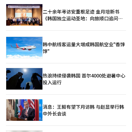
当前极端对立结构的问题。如果此次未能通过又被视为一次政治攻
防，民众将再次对国会失去信任。朝野在第22届国会后半期必须重
二十余年寻访安重根足迹 金月培新书
新打开协商的大门。这是超越39年体制的政治最低责任。※ 本报
《韩国独立运动圣地：向旅顺口追问历
道经人工智能（AI）系统翻译与编辑。
史》出版
韩中航线客运量大增成韩国航空业"香饽
饽"
热浪持续侵袭韩国 首尔4000处避暑中心
投入运行
消息：王毅有望下月访韩 与赵显举行韩
中外长会谈