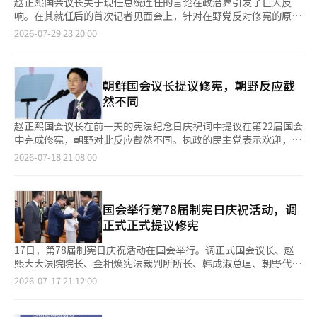
赵正熙国会议长关于现任总统连任的言论在政治界引发了巨大反
响。在其就任后的首次记者见面会上，针对在野党反对修宪的原因
中提到现任总统任期延长的问题时，他表示：“权力结构的调整
2026-07-29 23:20:00
中，现任总统连任的修宪问题最终是主权者国民的选择问题。”这
一表态似乎暗示了对现任总统连任可能性的开放，国会作为国家最
高立法机构的领导人如此言论，令人担忧其对宪法秩序的影响。在
当前朝野对立加剧的情况下，国会议长的这一言论立即引发了激烈
朝鲜国会议长提议修宪，朝野反应截
的政治争论，并将修宪讨论推入了争议的泥潭。随着争议的扩大，
然不同
赵正熙迅速进行澄清。他在个人社交媒体上表示：“现任总统的连
任并不是修宪讨论的对象”，并对引发误解和争议表示遗憾。他同
赵正熙国会议长在前一天的宪法纪念日庆祝词中提议在第22届国会
时引用了《韩国宪法》第128条第2款，该条款明确规定：“关于
中完成修宪，朝野对此反应截然不同。执政的民主党表示欢迎，并
总统任期延长或连任变更的宪法修正案对提案时的总统不具有效
呼吁尽快成立修宪特委会，而在野的国民力量则表示“民主党和国
2026-07-18 21:08:00
力。”这一条款是为了防止权力者为自己延长任期或谋求长期执政
会议长没有资格谈论修宪”。 国民力量的首席发言人朴成勋在18
而设立的核心安全机制。尽管赵正熙表示将尊重该条款，但作为立
日的评论中批评道：“当前的执政党正是将人民赋予的立法权仅仅
法机构的负责人，他未能充分考虑基本宪法条款，因而难以避免因
作为党派利益和政治斗争工具的势力。” 他进一步指出：“在讨
轻率言辞而引发的混乱批评。修宪是重新构建国家框架的重要任
论修宪之前，民主党应首先反思其对现行宪法和议会民主精神的践
国会举行第78届制宪日庆祝活动，调
务，因此程序要求和法律标准也被严格规定。根据《宪法》第128
踏。那些无视宪法精神和法治，肆意进行立法暴走的人，怎么能主
正式正式提议修宪
条至第130条的修宪程序，修宪案需由国会全体成员过半数或总统
导影响国家百年大计的宪法修订呢？” 他还表示：“其背后的真
提案。提案后的修宪案需由总统在20天以上的时间内公告，并在公
实意图无非是为了永久化议会垄断权力，并根据自己的利益动摇权
17日，第78届制宪日庆祝活动在国会举行。调正式国会议长、赵
告之日起60天内由国会表决。国会表决需获得国会全体成员三分之
力结构。”并强调：“国民力量绝不会对任何试图合理化议会独裁
熙大大法院院长、金相煥宪法裁判所所长、韩成淑总理、朝野代表
二以上的支持才能通过。通过的修宪案需在30天内进行公民投票，
的修宪企图坐视不管。” 同党议员罗卿元也在前一天的Facebook
及院内代表和国会议员等出席了此次活动，以纪念宪法的制定日。
2026-07-17 21:12:00
获得国会议员选民过半数的投票和投票者过半数的支持后方可最终
上表示：“现实是，阻止无所不在的单一党派独裁和议会暴走的方
此次制宪日庆祝活动以“国民主权，宪法开启”为口号，修宪成为
确定，并由总统立即公布。如此严格的程序和法定人数要求，是为
法在现行宪法中并不存在。”并主张：“作为主权者的人民应积极
主要议题。调议长表示：“明年是没有全国同步选举的一年，也是
了确保修宪不应成为特定政党的专属，而应在国民共识中谨慎进
讨论‘议会解散权’的修宪。” 相对而言，民主党职务代理人兼