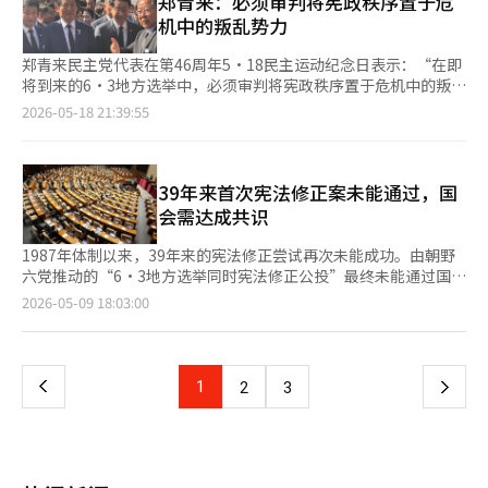
郑青来：必须审判将宪政秩序置于危
下，保守政治必须展现实力和能力。”国民力量、改革新党及韩东
进行评价。” 金总理强调，未来党应当“回顾完美的党政一体化
机中的叛乱势力
勋的聚集，预示着以选举委员会改革为纽带的保守派联合将正式展
和民生实用扩展的路线，理清方向”。 关于中央选举管理委员会
开。张东赫因健康问题住院，而主办讨论会的李成权和改革新党的
的改革，金总理表示需要外部监督机制，并提出“在现有宪法框架
郑青来民主党代表在第46周年5·18民主运动纪念日表示：“在即
千夏兰与舞弊论保持距离，实际上将张东赫排除在外。※ 本报道
下很难实现，或许需要进行一次单点修宪”的个人看法。 金总理
将到来的6·3地方选举中，必须审判将宪政秩序置于危机中的叛乱
经人工智能（AI）系统翻译与编辑。
回顾过去一年时表示：“感觉像是在急救室工作”，称这一年是为
势力，捍卫民主。” 郑代表在当天上午于光州举行的中央选举对
2026-05-18 21:39:55
了国家的复兴而四处奔波。※ 本报道经人工智能（AI）系统翻译与
策委员会会议上指出：“如果没有5·18民主运动的经验，今天的
编辑。
韩国也不会存在。李在明政府和民主党将尽最大努力承担历史责
任。”他表示：“我决心在此次地方选举中，书写审判叛乱势力、
捍卫民主的胜利历史。” 他进一步强调：“如果没有5·18民主运
39年来首次宪法修正案未能通过，国
动，我们也无法阻止12·3的紧急戒严。” 郑代表指出：“在
会需达成共识
12·3的紧急戒严和叛乱事件中，如果没有现在的宪法，我们将无
法阻止戒严。1987年制定的宪法正是因为有5·18民主运动才得以
1987年体制以来，39年来的宪法修正尝试再次未能成功。由朝野
实现。” 他补充道：“那么，克服现在12·3戒严和叛乱的力量正
六党推动的“6·3地方选举同时宪法修正公投”最终未能通过国
是1980年5月的光州。我们今天的生存也得益于光州的英灵。” 此
会。执政的国民力量党因全体会议投票缺席及进行冗长辩论而抵
页
2026-05-09 18:03:00
外，民主党还暗示将重新推动因国民力量的反对而未能通过的将
制，国会主席吴元植撤回了宪法修正案的提案。宪法修正讨论再次
5·18民主运动精神写入宪法的修宪提案。 郑代表表示：“未能将
回到了原点。 此次宪法修正案在不涉及总统权力结构等敏感问题
一
5·18精神写入宪法前言，我深表歉意。将5·18精神写入宪法前
的情况下，主要围绕较易达成共识的条款进行构建。其核心内容包
言是大多数国民捍卫民主的愿望。我将全力以赴。” 韩炳道院内
括加强国会对戒严的控制、将5·18民主化运动精神纳入宪法序
上
1
下
2
3
代表也表示：“（民主党）希望将5·18运动精神写入宪法前言，
言、明确国家的均衡发展义务等。特别是在去年12·3紧急戒严事
但因国民力量的反对未能实现。我向5月的英灵承诺，民主党将尽
件后，政治圈内外对将戒严控制机制写入宪法的要求日益增强，因
一
快重新推动修宪，使5·18精神写入宪法前言。”※ 本报道经人工
此人们对至少能进行讨论抱有期待。 然而，结果却是极端对立。
智能（AI）系统翻译与编辑。
包括共同民主党在内的反对党声称这是“可达成共识的最低宪法修
页
正案”，而国民力量党则反对称这是“选举前的草率修宪”。最