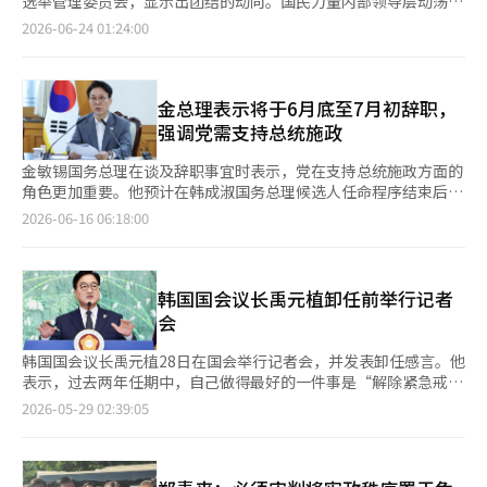
选举管理委员会，显示出团结的动向。国民力量内部领导层动荡的
调查也在拖延。” 他还表示：“制宪日不是对在野党的最后通牒
案表示担忧”，并指出：“尽管如此，执政的共同民主党仍然强行
张东赫代表在保守派联合中被排除，前景更加黯淡。国民力量议员
2026-06-24 01:24:00
的借口”，并强调：“今天应纪念的不是制宪日的外壳，而是‘讨
推动，而总统则以实施细则作出回应。”他还表示：“让我想起了
李成权于23日在国会与广泛市民社会团体联合主办了“选举权受损
论与共识’的制宪日精神。” 此外，在当天的庆祝活动中，前国
香港关闭反中媒体并将其送入监狱的情景。”并指出：“最终（李
事件及选举制度改革”讨论会。讨论会吸引了国民力量的多位资深
会议长禹元植获得了国民勋章无穷花勋章，赵南朝、金正淑、金泰
在明总统）将会提出修宪以谋求连任，而现在讨论的一次性修宪也
议员，包括朱豪英、金基贤、尹在玉，以及“替代与未来”及亲韩
朗等前国会议员则分别获得了感谢状。※ 本报道经人工智能（AI）
是为他铺路。”关于6·3地方选举投票用纸不足事件的选举委员会
东勋派的议员们。改革新党院内代表千夏兰和韩东勋也出席，引起
金总理表示将于6月底至7月初辞职，
系统翻译与编辑。
特别检察，他强调应由在野党推荐特别检察。他表示：“此次特别
关注。李成权在讨论会上对张东赫提出的“全面重新选举”表示反
强调党需支持总统施政
检察从一开始就是国民的要求，最终国民促成了共同民主党接受特
对。他指出：“恢复选民的选举权非常重要，但全面重新选举的主
别检察。”并指出：“国民期待的特别检察应由在野党推荐，调查
张可能与现行法律和宪法不符，可能导致选民的选举权再次被剥
金敏锡国务总理在谈及辞职事宜时表示，党在支持总统施政方面的
范围无限制。”他补充道：“这样国民才能相信调查结果。”并对
夺，因此必须坚决排除与舞弊论的关联。”千夏兰也表示：“选举
角色更加重要。他预计在韩成淑国务总理候选人任命程序结束后，
共同民主党表示：“如果继续以‘床上特别检察’来应对，最终将
权受损的问题应避免过度的党派性，受损的选民中不仅有国民力量
最早将在6月底至7月初辞职。 据15日联合新闻社报道，金总理在
2026-06-16 06:18:00
加速政权的崩溃。”※ 本报道经人工智能（AI）系统翻译与编辑。
的支持者，还有希望投票给民主党和改革新党的选民。”他进一步
当天的MBC广播节目中表示：“支持总统的施政并为其成功贡献力
指出：“在国民力量的支持者中，信奉舞弊论的人不应成为唯一发
量是基本任务”，并认为“将这一任务从内阁转移到党内更为必要
声的群体，必须以全民参与的方式推动运动。”关于选举委员会，
和高效”。 金总理解释道：“国会的立法工作需要更快推进，随
千夏兰表示：“不仅要改革，还应解散。”他批评说：“李在明总
着任期中期的到来，政治上也面临困难，因此党更稳定地支持政府
韩国国会议长禹元植卸任前举行记者
统和共同民主党急于进行一次性改革，但在问题原因和对策尚未明
和总统是更好的选择。” 对于被提名为新总理的韩成淑候选人，
会
确的情况下，试图混淆视听是不合适的。”韩东勋则指出：“这种
金总理表示了期待。他称赞韩候选人：“在一起工作时，看到她的
程度的无能就是腐败”，并表示选举委员会未能妥善管理投票用纸
表现非常出色”，并认为她具备推动民生和经济复苏以及实现人工
韩国国会议长禹元植28日在国会举行记者会，并发表卸任感言。他
的原因在于缺乏有效监督。他对李在明总统提出了批评，要求其对
智能转型所需的能力。 关于是否参选8月的执政党代表，金总理保
表示，过去两年任期中，自己做得最好的一件事是“解除紧急戒
投票用纸不足事件承担责任。他强调：“李总统和民主党像受害者
持沉默。他表示：“在正式回归后再谈出马与否比较合适。” 对
严”，而最遗憾、未能实现的事情则是“修宪”。当天距离第22届
2026-05-29 02:39:05
一样提出‘一次性宪法修正’的建议，而不是参与推动修宪进程，
于李在明总统近期对执政党的“责任”强调，金总理表示：“我认
韩国国会前半期议长任期结束仅剩一天。
反而应对此事件承担更多责任并进行反思和道歉。”此外，他还表
为这是希望执政党中的所有责任人都进行反思。”在被问及对郑青
示：“在2028年大选中取得压倒性胜利，并在2030年重新夺回政
来代表的评价时，他表示：“他在许多重要角色中付出了努力”，
权是保守派重建的目标”，并补充道：“在正义和能力崩溃的情况
但也指出“选举结果未达到预期，这一点是事实，因此在反思中将