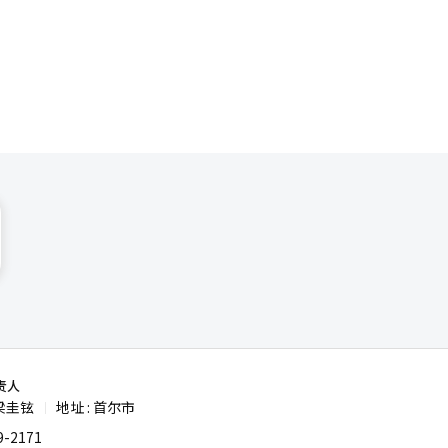
“通过此次
想象、改变
平台和6G
制造等多个行
及相关技
包括AI相
和网络为中
IT展，将
音AI服
ro是一种能
还将展示
扩展。此
AI设备也
LG
，我们将持
责人
梁圭铉
地址 : 首尔市
|
-2171