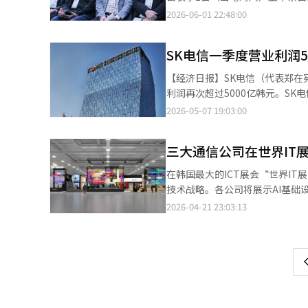
化AI运算的设施。 双方计划在2
充降低代币成本，以及建立AI治理，创造就
讲。 除了崔会长，SK集团的核心管理层，包括郭诺正SK海力士总裁也大规模出席，吸引了现场的关注。崔会长等主
2026-06-01 22:48:00
大规模并向亚洲地区拓展业务。 
阶段。”并指出：“韩国应基于更
要SK集团人士在与现场的VIP简短问候后，坐在了最前排。 黄C
NCP，提供高性能的AI云服务
速计算的演变及主要AI技术的创
力。 与英伟达的合作预计将成为S
SK电信一季度营业利润5
太地区合作伙伴的合作现状。 崔会长在演讲期间专注于发布内容，亲自确认SK海力士在快速重组的AI生态系统中的
习和推理服务，并计划逐步引入预
未来角色。实际上，SK海力士计
【经济日报】SK电信（代表郑在
速AI云业务的扩展。AI云服务
存（HBM4）和低功耗服务器用DRAM模块新产品
利润再次超过5000亿韩元。SK电
模租赁基础设施，使其成为AI供应
台湾出差期间，将向主要合作伙伴
利润为3164亿韩元。收入较上
2026-05-07 19:03:00
商，提供英伟达所需的基础设施和
超越单纯提供标准型HBM的水平
季度以来首次超过5000亿韩元
工厂。我期待与SKT一起加速韩国
户，移动通信收入较上一季度增长
三大通信公司在世界IT
线子公司SK宽带也助力业绩改善。
为1166亿韩元。与去年同期相比
在韩国最大的ICT展会“世界IT
柱。SK电信的AI数据中心第一季度
技术战略。各公司将展示AI基础设
入的增加推动了增长。GPUaaS
电信、KT、LG Uplus宣布将
2026-04-21 23:03:13
页
链的竞争力，以应对全球大科技公
技术信息通信部主办。展会将展示
最近还新设了直属CEO的企业整合
术，并提供大中小企业与投资者之
一
务“A.Dot”将与独立的AI基
展馆，展示从AI基础设施到模型和
信CFO朴钟锡表示：“过去的第
上
理AI五个区域。网络AI区将展示
一个重要时期。未来将继续通过持
GPUaaS”、AI数据中心基础设
和参数规模达5000亿的超大AI模型A