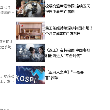
极端高温席卷韩国 连续五天
部件制造企
报告中暑死亡病例
施领域的合
应用制造专
霸王茶姬持续深耕韩国市场 3
进一步增强
但通过
个月完成8家门店布局
实。我们期
，双方将共
模作为基本
《逐玉》在韩破圈 中国电视
剧出海进入"平台时代"
合起来。
自由使用和
ra
和企业AI
【亚洲人之声】"一夜暴
施。 联
型，以推动
富"梦碎！
伟达计划招
”上，发布
和扩展AI
型
造专用AI
 双方
推动具有挑
并基于这些
代AI内
理制造AI
力于建立代
。同时，还
长的新一