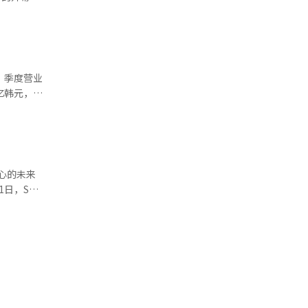
结构，逐步扩
统项目
心。”
市场的竞争
线图及与亚
）提供AI学
为契机，加
代高带宽内
，季度营业
技公司大规
6亿韩元，净
云服务提供
’的地位，
自去年第一
也需要AI
1万手机用
影响。有
，营业利润
增长的支
核心的未来
PUaaS收
1日，SK
据中心价值
行，由科学
势。为此，
域的最新技
服
方米的大型
键。SK电
理AI、物
盈利能力的
-主权
译与编辑。
言模型A.X
等，物理AI