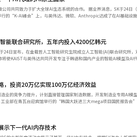
外AI模型中表现出同等水平的基准结果。 SKT计划将A.X K2推广到制造、国
于扩大全球AI生态系统的合作。 据业界消息，SK于24日（当地时
中。在制造领域，SKT将A.X K2应用于钢铁制造企业KG钢铁和汽车零
的“K-AI峰会”上，与英伟达、微软、Anthropic达成了在AI基础设
半年，SKT将在KG钢铁的当津工厂冷轧生产线和科耐克的铸造加工工艺中
独会谈，讨论在现有的蔚
化模型。国防部与SKT
作。 SK集团在6月的“三大超级项目国民报告会”上宣布
些模型。 SKT也在考虑进军生物领域。目前，SKT正在与
半导体带建设等AI基础设施投资计划，此次与全球大型科技公司的合作将
难治性癌症的靶向治疗药物。SK生物制药的初期研究阶段通常需要1至2年，
工智能联合研究所，五年内投入4200亿韩元
时推动韩国AI竞争力的提升和全球AI生态系统的扩展。 SK集团相关人士表
推进的'全民AI'项目。SKT
司的合作扩大，再次确认了AI内存等AI基础设施需求正在快速增长的事
伟达于24日宣布，在金载哲人工智能研究生院成立人工智能(AI)联合研究所
施方面的全栈AI能力，推动能够让公众切实感受到的AI服务的普及。 SKT未来计
英伟达在AI基础设施全领域合作...最大2GW AI工厂
到兆级参数规模，以增强全球竞争力。由于近期全球主要模型已将兆级参数规
AI基础技术、培养全球人才和增强产业竞争力。 双方计划将英伟达的全栈
和性能，以接近大型科技公司的水平。 SKT基础模型负责人金泰允表
为国内最大2GW（千兆瓦）规模的AI工厂建设
n开放模型以及国内英伟达云合作伙伴的计算基础设施与KAIST的研究人员结
 K2，为国家竞争力的提升贡献力量。” 与此同时，科学技术信息通信部
此次合作是双方在6月达成的国内GW级AI工厂建设计划的具体化。 SK电信将基
规模语言模型(LLM)系列的人工智能模型，已向研究机构和企业开放，以便
行评估。※ 本报道经人工智能（AI）系统翻译与编辑。
X”平台，引入搭载SK海力士HBM4的下一代AI计算系统“维拉·鲁宾（Ve
战略，投资20万亿实现100万亿经济效益
起逐步建设和运营高性能AI工厂。通过此举，加速开发涵盖主权、物理、代理AI
究所的研究人员将能够利用国内英伟达云合作伙伴的最新英伟达AI计算基础设
制造业的竞争力提升，计划直接管理国家制造数据，开发制造业专用AI模
国在内的亚太地区日益增长的AI需求。 此次合作将加速英伟达技术应用
AIST研究人员，并为每位支持的研究人员提供英伟达实习机会。此外，英
。工业部在青瓦台迎宾馆举行的“韩国大跃进三大mega项目国民报告会
进云服务的使用范围也将进一步扩大。通过此举，SK电信将开始大规模投资
载哲人工智能研究生院的英伟
为了应对生产人口减少和全球制造竞争加剧，政府决定推进制造业的人工智能转
客户。 SK海力士将开展AI内存的长期合作。作为之前达成
确定。 担任联合研究所所长的金博士表示：“AI研究进入
产效率和制造竞争力。该战略的核心包括：△国家制造数据管理体系建设 △制
将稳定地供应下一代AI内存，SK海力士则能够扩大AI内存业务的增长基础。
、大规模基础设施以及学术界与产业界的紧密合作。我们将与英伟达一起
AI推广等三项内容。政府将建立一个国家层面的体系，以管理制造数据，
学习到代理AI、物理AI扩展的基础设施需求，共同开发和优化HBM等下一
I科学家，并建立持续的国际研究合作关系。” KAIST校长裴忠植强
26展示下一代AI内存技术
场的各个环节。首先，政府将建立“国家制造数据图书馆”，以国家层面管
I研究能力与最先进的AI基础设施结合的战略伙伴关系的起点，我们将致
散在各部门和机构的制造数据，并建立安全体系，支持企业间的数据共享
”他表示：“英伟达将与SK电信、SK海力士共同打造推动韩国下一个增