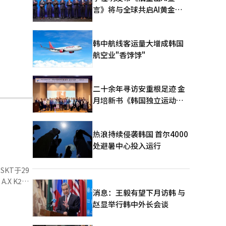
言》将与全球共启AI黄金时
代
韩中航线客运量大增成韩国
航空业"香饽饽"
二十余年寻访安重根足迹 金
月培新书《韩国独立运动圣
地：向旅顺口追问历史》出
版
热浪持续侵袭韩国 首尔4000
处避暑中心投入运行
9
.X K2在
消息：王毅有望下月访韩 与
赵显举行韩中外长会谈
息进行参