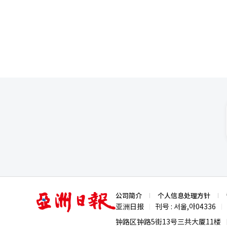
区将通过数字孪生和机器人训练平
世界IT展，观众将能亲身体验S
现实的AI。”KT将以“连接”
等27项技术。AX平台区将提供K
业环境下的AI服务也将被介绍。
术。物理AI区将通过K RaaS
机参与内容、AI助威舞、AI人
心，构建了AX服务和未来基础设施
展示以语音AI为中心的技术。以“
务。在展会上，LG Uplus将首次在
分析用户发言和上下文并提出所需
媒体艺术展，观众输入声音后，A
外，还将展示基于同态加密的AI安
将被展示。LG Uplus市场营
Uplus追求的AI技术方向和思
续增强竞争力。”※ 本报道经人
亚
公司简介
个人信息处理方针
洲
亚洲日报
刊号 : 서울,아04336
|
|
日
报
钟路区钟路5街13号三共大厦11楼