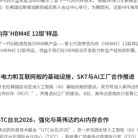
年度活动中展示了其下一代AI内存技术。 根据SK海力士新闻室的消息，
一代AI基础技术的获取和全球AI人才的培养。”
识化体系，以防止企业核心技术外泄。基于国家获取的数据，政府将逐步
当地时间）在美国拉斯维加斯的威尼斯人会议中心举行，为期四天。这是HPE每
序的轻量级模型到覆盖整个制造业的AI基础模型。此外，还将结合物理法则
础设施能力和SK海力士的AI内存，与英伟达共同建设世界一流的AI工厂，
 SK海力士在HPED 2026中展示了其高带宽内存
从工厂设计到生产和物流自我运营的“全栈AI工厂”。政府还将扩大地
期供应合作 SK海力士决定与微软推进
者的目光。公司展示了超高速、高容量服务器用的DRAM模块、能够稳定
建立“M.AX集群”，构建实证测试平台和边缘计算中心等共同基础设施。
力于应对激增的AI服务需求，向微软的数据中心中长期供应针对AI工作
D），以及能够显著扩展主内存容量的下一代基于CXL的DRAM模块（CM
生型AI智能工厂项目，以支持中小制造企业的AI引入。在人才培养和投
'HBM4E 12层'样品
搭载SK海力士高性能产品的HPE服务器系统的实
专家的熟练技术积累为AI学习用数据，并引入制造AI专业企业认证制度
吸引了全球千兆级数据中心和云企业的相关人员，关
一代AI超高性能DRAM新产品——第七代高带宽内存（HBM4E）12层样
划利用国民成长基金等政策金融，支持制造AI领域的民间投资。政府还
录（MOU）。Anthropic将参与SK电信在国内推进的AI数据中心建设
进行。 SK海力士相关人士表示：“此次参展巩固了与全
HBM4E 12层样品，得益于我们在HBM前沿开发能力和生产经验的积累
修订《工业数字转型及人工智能应用促进法》和《中小企业智能制造创新
2023年SK电信进行战略投资后继续深化合作关系，以此MOU为契机，保
，并证明了在快速增长的AI服务器市场中的技术领先地位。我们将基于高
作，确保及时量产。”此次样品供应的开始，预计将进一步巩固SK海力士
决定我们制造业未来竞争力的关键任务”，并表示“此次战略不仅仅是一个
领未来AI基础设施生态系统。”※ 本报道经人工智能（AI）系统翻译与
地位。新产品在性能和能效方面均较前代HBM4有了显著提升。其每引脚
保在制造现场取得实际成果。”※ 本报道经人工智能（AI）系统翻译与
结合SK电信在国内AI数据中心建设和运营的能力与AWS的全球云、AI技
超过20%，大幅提高了人工智能（AI）学习和推理所需的数据处理性能。
泰源SK集团会长与OpenAI首席执行官山姆·奥特曼
电力和互联网般的基础设施，SKT与AI工厂合作推进
优化，减少了数据传输延迟，并在高带宽环境下实现了稳定运行。公司预计
施领域的长期合作方向。SK与OpenAI在包括内存领域在内的AI基础设
模计算系统的处理效率。特别是HBM4E采用了先进的MR-MUF工艺，实
，计划在韩国启动亚洲人工智能（AI）基础设施的建设。双方将加入英伟达的
月签署内存供应及西南地区AI数据中心的设立与运营等合作伙伴关系以来
结构稳定性。与HBM4相比，其热阻降低了约17%，确保内存在高性能计
作伙伴（NCP）”，并推进AI工厂的建设。 8日，英伟达首席执行官黄
贤
英伟达正在建立在韩国建设AI工厂的合作关系，未来人工智能将像电力、
研究者、初创企业和投资者等共同出席的K-AI峰会上，强调了最近发布的
 他强调：“通信网络不仅仅是传递比特的工具，人工智能将渗透整个网络
但这是基于全球AI市场实际需求的现实计划。” 崔会长介绍了与英伟达、
作。
nAI等全球大型科技公司高管的会晤，表示：“企业对AI芯片和计算能力的需求
TC台北2026，强化与英伟达的AI内存合作
的数据中心“AI工厂”。 黄仁勋表示：“韩国目前需要AI基础设施，但尚
投资规模考虑到未来的需求，完全是现实的数字。” 他进一步表示：“三大
一，AI基础设施是未来发展的必需元素。” AI工厂是基于电力和数据，能
也是我们大家的项目。”并强调：“我们必须尽可能在短时间内集中力量
达的年度技术展会“GTC台北2026”，进一步巩固全球人工智能（AI）联
一代AI基础设施。它将超越以通用计算和数据存储为中心的传统数据中心，
前往台北国际会议中心（TICC），聆听黄仁勋英伟达首席执行官（CEO