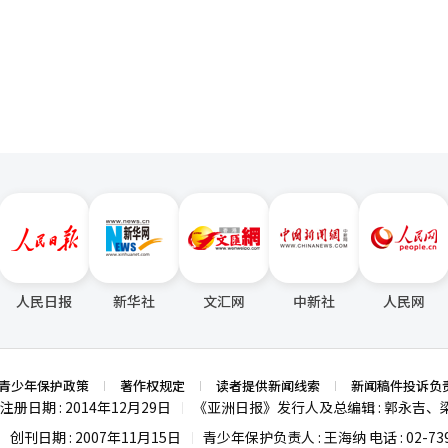
台展示在现实环境中运行的AI技术。SK电信通信支持室长权映尚表示：
页
K电信作为韩国代表AI企业的全栈AI能力。希望所有参观者都能体验到超越
为主题，展示以AX平台为中心的技术战略。展区采用韩文字体设计，展示AX
T的AI模型“信任K Pro”体验，并展示行业AI应用案例。公共、金融、
6G区将展示自主判断和沟通的智能基础设施技术。还将展示六大核心愿景
展示AI代理连接的工业现场应用案例。KT还将运营AI基础的参与型体验内容，
类体验等观众可直接参与的项目。KT宣传室长金东勋表示：“此次展览以AI
的体验场所。观众将能直接体验多种AI技术。”LG Uplus首次参加世界
以人为本的AI”为主题，发布AI代理、AI联络中心、AI基础设施等多种语
国内展示其代表性技术AI代理“Ixio”的进化模型“Ixio Pro”。Ixio P
行动的主动型AI代理，之前已在西班牙巴塞罗那的MWC26展会上亮相。
I将分析情感和语调并以个性化植物形式呈现，展示语音AI在情感领域的
全技术和企业AI解决方案。下一代AI咨询解决方案代理AICC和本地化主权
销传播负责人金达林表示：“通过首次参加世界IT展，我们希望与整个行业分享
人民日报
新华社
文汇网
中新社
人民网
考。通过以语音AI为中心连接客户日常生活和各种行业现场的差异化AI体验
工智能（AI）系统翻译与编辑。
青少年保护政策
著作权规定
读者提供新闻线索
新闻稿件投诉负
注册日期 : 2014年12月29日
《亚洲日报》发行人及总编辑 : 郭永吉、
|
创刊日期 : 2007年11月15日
青少年保护负责人 : 王海纳 电话 : 02-739
|
|