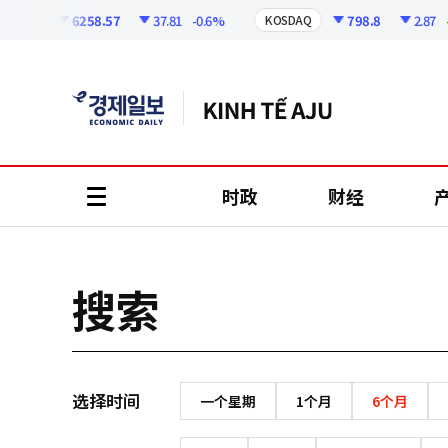
코
인
6258.57
37.81
-0.6%
798.8
2.87
-0
OSPI
KOSDAQ
정
보
时政
财经
all
menu
搜索
选择时间
一个星期
1个月
6个月