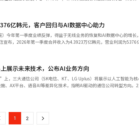
027年在国内启动首个AI工厂。通过此举，将验证AI云的运营体系和治理
业机会，保护环境等，最小化AI的负面影响。 他还表示：“AI仍处于早期
为此，SKT将利用英伟达的AI基础设施和软件，加入全球合作伙伴生态系
多的内存和AI数据中心，跃升为连接美国、欧洲和亚洲的AI基础设施中
EO在此次演讲中介绍了基于图形处理器（GPU）的加
。双方计划确保最低令牌成本和每瓦特最高性能，以提升在全球AI基础设施
新，并展示了即将在下半年正式发布的AI加速器“贝拉·鲁宾”的量产路
KT AI云业务的核心基础。SKT将利用英伟达的黑威尔图形处理器（GPU
376亿韩元，客户回归与AI数据中心助力
计在今年下半年发布的下一代平台“贝拉·鲁宾”。 SKT将以此次合作
划推出多款高性能AI内存解决方案，包括将搭载于“贝拉·鲁宾”的第六
宪）今年第一季度业绩反弹，得益于无线业务的恢复和AI数据中心的增长
与通用云不同，专注于AI学习、推理和数据处理等服务，近年来全球大型科
“索卡姆2（LPCAMM2）”。 SK海力士相关人士表示：“崔会长在
信宣布，2026年第一季度合并收入为4.3923万亿韩元，营业利润为537
链的核心业务。 SKT还将扩大全球合作。SKT旨在成为亚洲代表性的AI
亲自介绍SK海力士的进化愿景，并将具体展示作为‘全栈AI内存创造者
一季度增长1.5%。营业利润在公司生产力提高和核心业务恢复的推动下，
商业网络。 黄仁勋表示：“正如半导体产业需要晶圆厂（Fab），AI产业
。”
。在无线业务方面，客户回归趋势明显。SK电信在今年第一季度增加了约2
AI基础设施的建设。”※ 本报道经人工智能（AI）系统翻译与编辑。
1.7%。会员制度改革和资费调整等客户价值提升措施对用户恢复产生了
展上展示未来技术，公布AI业务方向
SK宽带受益于超高速互联网的增长，第一季度收入为1.1498万亿韩元
，收入增长3.2%，营业利润增长21.4%。在AI业务方面，数据中心成为
展”上，三大通信公司（SK电信、KT、LG Uplus）将展示以人工智能为
收入为1314亿韩元，同比增长89.3%。加山AI数据中心的利用率上升和G
施、AX平台、语音AI等差异化技术，指明AI驱动的通信公司转型方向。2
是一种根据客户需求以云形式提供GPU资源的服务。SK电信计划加强AI数
在世界IT展上展示各自的技术。展会将于22日至24日在首尔江南区COEX举
司对AI基础设施需求的增长趋势。基于全栈能力，扩大企业间市场的攻
生成型AI、多模态AI、数字人、机器人、XR、智能移动、数据安全等领
推进组织。在AI B2C领域，计划结合代理服务和通信业务。代表性的AI
间的合作机会。SK电信将在展会上以“全关于AI”为主题，设立864平
础模型结合，以提高性能。结合通信用户基础和AI服务，扩大客户接触点是关
服务的全栈AI技术。展馆分为网络AI、AI数据中心解决方案、AI模型、代
一季度是以客户价值为中心，强化基本竞争力，并通过精简的AI业务恢复
1
下
2
AI基站和网络AI代理等下一代网络技术。AI数据中心解决方案区将展示“K
续的成果创造，专注于业绩恢复。”※ 本报道经人工智能（AI）系统翻
施管理器、AI推理工厂等AI基础设施技术。AI模型区将展示SK电信的大型语
一
.X K1。代理AI区将展示AI服务如A.Dot电话、A.Dot笔记、A.Dot自动