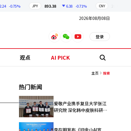
24
-0.75%
893.38
6.38
-0.71%
209.17
JPY
CNY
2026年08月08日
登录
weibo
weixin
youtube
观点
AI PICK
搜
索
主页
搜索
热门新闻
爱敬产业携手复旦大学张江
研究院 深化韩中皮肤科研合
作
李在明发布《旧金山AI宣