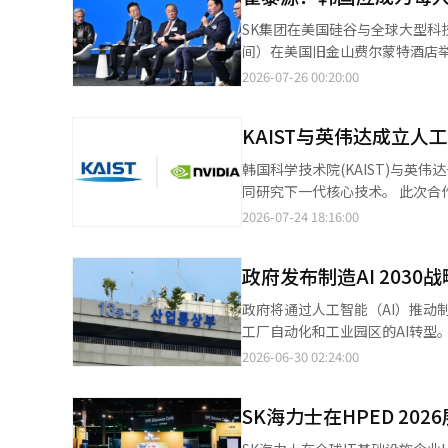
V4-Flash、GLM-5.1、Kimi-K2.6等海
SK集团在美国硅谷与全球大型科技公司共同致力
防、生物等多个行业和公众日常生活
间）在美国旧金山费尔蒙特酒店举行
业科耐克的制造专用AI代理。下
作协议，包括AI半导体和AI数据中心等。 此外，SK还与亚马逊网络服务（AWS）进行了单
2026-07-26 00:20:00
用AI代理的演示版本，并进行现场验证。 此外，SKT与国防部合作开发了基于A.X K1的三种量
山AI数据中心共同建设的基础上，扩大国内AI基础设施的合
计划在陆军、海军、空军及海军陆战队的相关部队中使用这
了全国范围内AI数据中心建设和
SK生物制药合作，利用AI开发
KAIST与英伟达成立人
项目的执行基础。基于此，SK集团计划同
SKT的AI技术，已将这一时间缩短至5个月。 此外，SKT还将参与科学技术信息通信部正在
示：“与英伟达等全球大型科技公
韩国科学技术院(KAIST)与英
计划基于其在AI模型、服务和基础设
待此次合作能为政府最近发布的‘超级项目’注入更多动力。” 与
同研究下一代核心技术。 此次合作将使KAIST与英伟达共同开发专注于韩语和国内产业的智能AI模型及AI代理系统，
划将A.X K2的后续模型扩展
和长期内存合作 SK集团将与英伟达开展总额超过5000亿美元的AI基础设施建设的全面合作，内容涵盖从AI工厂建设
并建立长期的研究合作体系，以确保韩国的
2026-07-24 18:16:00
竞争力，SKT计划持续提升A.X模型的规模
到AI内存供应，双方当天签署了相关意向书（LOI）。 首先，SK电信将
AI技术、英伟达的Nemotro
示：“我们将继续在各个行业应用和发展A.X
提供下一代GPU，并推动投资合作。
Nemotron是英伟达开发的大
的基础模型项目预计将在下个月进
于英伟达的全栈AI工厂架构“DS
政府发布制造AI 2030
性能改进。 此次合作初期将持续五年，总规模为3亿美元（约4200亿韩元），每年提供价值5000万美元（约734亿韩
Rubin）”，计划从2027年
元）的AI计算资源。参与联合研
政府将通过人工智能（AI）推动
服务的大规模AI基础设施，并共同应对包括韩
合研究所每年将至少支持10名K
工厂自动化和工业园区的AI转型
于AI基础设施的扩展，客户对先
聘优秀的韩国AI研究人员为正式研究职员。 联合研究所所长将由下月即将加入KAIST金
了“制造AI 2030战略”。
2026-06-30 02:24:00
基础设施，同时能够将最先进的AI基础设施更广泛地开放给
达博士金贤宇担任。不过，联合研究所的具体成立时间尚未
（M.AX），旨在利用AI提升生
的长期技术合作的后续措施，英伟达
了一个新的时代，需要全球人才
模型开发 △以工业园区为中心的
计划根据大规模语言模型（LLM）
战性的研究，以吸引并长期留住全球顶尖A
SK海力士在HPED 20
数据开发AI模型，推广至制造现
存。 英伟达创始人兼首席执行官黄仁勋表示：“韩国具备全球AI强国所需的世界级网络、数据中心、半导体技术领导
调：“此次合作是将世界一流的A
的基础数据。该计划旨在整合分
力和庞大的产业基础等所有条件。