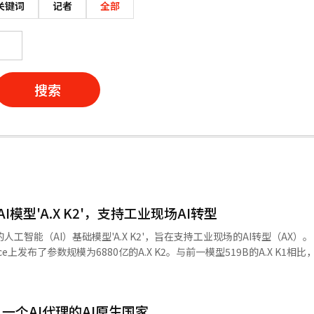
关键词
记者
全部
搜索
I模型'A.X K2'，支持工业现场AI转型
智能（AI）基础模型'A.X K2'，旨在支持工业现场的AI转型（AX）。 SKT于2
ce上发布了参数规模为6880亿的A.X K2。与前一模型519B的A.X K1相比，A
。 根据SKT的说法，A.X K2在国内外14个基准测试中
2个百分点，特别是在长文理解和代理相关评估中提升了约83.9个百分点。 这种性能提
（稀疏门控注意力）结构。该结构在AI处理长文本时，仅选择相关性高的信
一个AI代理的AI原生国家
3.5-397B-A17B、DeepSeek-