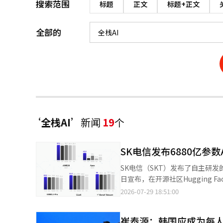
搜索范围
标题
正文
标题+正文
全部的
‘全栈AI’
新闻
19
个
SK电信发布6880亿参数A
SK电信（SKT）发布了自主研发的人工
日宣布，在开源社区Hugging Fa
数学和科学推理能力以及韩国知识和长文推理能力上得到了增强
2026-07-29 18:51:00
的平均性能比A.X K1提升了32.
升得益于SKT自主开发的SGA
崔泰源：韩国应成为每人
考，旨在提高工业现场所需的准确性和运营效率。 A.X K2在最近六个月内发布的Qwen