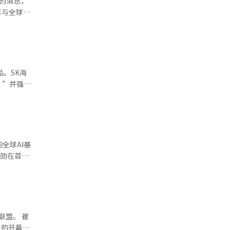
开发制造业
年与全球客
基础的AI
助力韩国从
方制造业的
处理海量数
同时，将扩
负载优化的
M-
资支持方
和硕士、博
品。SK海
将着手为制
项目，并计
。”并强
法》。工业
持在AI基
性能、高效
在面向英伟
计划，我们
编辑。
最大数据处
编辑。
术及客户基
此外，
，这将进
施建设合作
现了12层
全球AI基
，战略伙伴
算环境下的
仁勋在首尔
水和互联网
三大超级项
，提供更高
规模正在比预
不够充足。
够大规模生
，确保成
盟。 崔
建设为优
）的开幕演