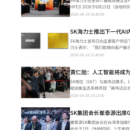
SK海力士在全球IT基础设施企业HPE的大型
表韩国的全球AI研究中心，推动下
将制定数据标准化、加密和去标
代AI工厂。” 崔泰源SK集团会长表示：“AI时代的竞争力不仅在于如何有效利用AI，更在于创造多少智能。”他表
HPED 2026于6月15日（
专用的AI模型，从适用于特定工
示：“SK将基于SK电信的AI基
户和合作伙伴分享最新技术路线图和商业战略的大型年度会议。
2026-06-19 18:48:00
和制造机器人联动技术，推动实现
一个消费AI的国家跃升为AI创新的全球中心。” SK海力士与微软开展AI内存长
（HBM）系列，吸引了众多参观
AI应用基础。计划在工业园区内
内存长期供应合作。双方将共同致
据的高性能企业级固态硬盘（eSS
大大企业与中小企业共同参与的共
SK海力士推出下一代AI内存
服务器内存。 双方将共同探索符合AI工作负载要求的内存解决方案，并在实际服务器环境中进行验证，逐步建立AI服
DDR5），展现了其作为“全栈AI内存创作者”的实力。 展会现场，
面，政府将推动将即将退休的制造
务器内存的新标准。 SK电信与Anthropic、AWS分别扩大AI数据中心合作 SK电信与Anthropic签署了关于在韩国建
物认证产品大量运作，直观地证明了双方的紧密合作关系。 展位
SK海力士宣布已向主要客户供应下
士级专业人才培养项目。同时，计
设GW级AI数据中心的全面谅解备忘
于高性能计算环境中内存性能和效率的技术咨询和讨论不断
力士表示：“我们能够向客户展示
造AI的推广建立法律基础，计划
划讨论具体的合作方案。双方将在
球合作伙伴HPE的战略合作关系
调：“我们将与核心客户紧密合
2026-06-18 21:40:00
部部长金正官表示：“M.AX是
础设施领域的长期伙伴关系。 SK电信还将基于与AWS共同建设蔚山AI数据中心所建立的伙伴关系，进一步扩大在AI
率的解决方案，与全球企业共同引
达的下一代AI内存市场中的独占
将与相关部门共同提高执行力，确
基础设施领域的合作范围。双方将
理速度达到16Gbps，能效提升
础，拓展在国内的主要业务，并长期确保GW级AI计算能力。 崔
黄仁勋：人工智能将成为
HBM4E通过最新的接口和设计
当天也进行了会晤，讨论AI基础设
一步提升下一代AI数据中心和大规
SK电信（SKT）与英伟达携手
方案上持续进行讨论，自去年10
堆叠的48GB容量，同时提高了
础设施生态系统项目“英伟达云合
关系不断加强。 崔泰源提出实现AI原生国家等超级项目成功的三大任务 崔泰源SK集团会长在当天与李在明总统、全
稳定运行。SK海力士开发总裁安
钟路区西林大厦表示：“SKT与
球大型科技公司代表、AI学者及
2026-06-08 19:12:00
一样被广泛应用于各个行业。”
目：“投资规模庞大，可能让人感到陌生，
的频率效率和更强的网络能力。” 双方将基于英伟达DSX平台，开展涵盖芯片到数据中心运营的“全栈AI云”合
博通、Anthropic、Ope
SK集团会长崔泰源出席G
核心是建设专注于AI学习与推理
期更快增长。”他解释道：“目前公布的
韩国是全球领先的AI生态系统之
超级项目是韩国发展的AI项目，
崔泰源SK集团会长在台湾参加英伟
产AI服务核心单元——令牌的下
功。” 崔会长提出项目成功的三大任务：实现每人至少一个AI代理的“AI原生国家”，通过内存生产和AI数据中心扩
会长于1日（当地时间）上午亲自