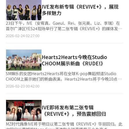
为了体现光化门的象征性，选择了“开放式立方体”结构，确保舞
销售、座位规模、汇率、周边商品销售和当地成本而有所不同。经
会。KT Rolster的反弹也备受关注。KT在开赛后取得八连胜，但
台与光化门互不遮挡。J-Hope形容这种设计如同“光化门被框在
IVE发布新专辑《REVIVE+》，展现
济效益的估算也会因直接销售和旅游溢出效应的包含程度而有很大
在第五周连败给韩华生命电竞和Hanjin Brion。第六周将对阵
画框中”，而BTS的表演则填满了这个画框，成为演出的象征性演
多样魅力
差异。要使BTS经济学成为与泰勒经济学相媲美的全球案例，不仅
Dplus Kia和BNK Peax，KT需要恢复状态以争夺第一。中单对决
出。成员们对舞台的渴望与长时间的空白期一样强烈。V表示“准
需要演出的成功，还需要确认各城市的消费数据和长期的旅游流入
也是焦点。KT的“BDD”郭宝成将在对阵Dplus Kia时迎战LCK出
备得很充分，每天都尽力而为”，而Jungkook则希望“与粉丝一
23日下午，IVE（安宥真、Gaeul、Rei、张元英、Liz、李瑞）在
效应。 HYBE相关人士表示：“BTS的世界巡演不仅仅是一次演
战700场的“ShowMaker”许秀。9日的周六对决中，BNK Peax
起享受无悔的时光”。尽管RM在彩排中脚踝受伤，他承诺会根据
首尔广津区YES24现场举行了第二张专辑《REVIVE+》的媒体发布
出，而是粉丝与城市共同参与的全球文化事件，正在创造音乐与演
的“Vikla”李大光将对阵老东家KT。业内人士认为，此次河内巡
状态调整表演，尽力呈现最佳舞台，展现出强烈的回归意志。BTS
会，宣布华丽回归。这张专辑是IVE时隔三年的新作，讲述了
2026-02-24 02:27:00
出旅游结合的新经济效益。”※ 本报道经人工智能（AI）系统翻译
演是LCK全球化的重要节点。LCK已拥有全球粉丝，但在海外举办
将在此次演出中首次公开新专辑《阿里郎》的收录曲和主打歌
从“我”到“我们”的故事，展现了从“公主”形象到大胆转变的
与编辑。
常规赛是新的尝试。如果成功，未来可能在东南亚等地扩大巡演和
《Swim》。正如专辑名《阿里郎》所示，新专辑致力于将韩国情
尝试。◆ 如“黑洞”般的魅力，大型表演震撼全场发布会的亮点
赛事。关键在于比赛表现和当地反响。Kiwoom DRX若能在河内
感升华为全球化的声音。Jimin表示，他梦想着在光化门与数万名
是主打歌《BLACKHOLE》的舞台表演。该曲以电影《星际穿越》
延续良好状态，将提升品牌和LCK的国际影响力。反之，与强队的
粉丝一起演唱《阿里郎》，期待音乐与空间交融的感动时刻。
为灵感，结合了宏伟的声音和洗牌节奏，展现了宇宙观。 成员们
Hearts2Hearts今晚在Studio
差距可能影响活动的成功与否。T1、Dplus Kia和KT Rolster的排
BigHit音乐公司表示，此次演出不仅是回归秀，更是通过音乐连接
与数十名舞者一起展示了大型表演，舞台设计和精准的舞蹈展示了
CHOOM展示新曲《RUDE!》
名竞争也将使第六周成为常规赛的关键时刻。※ 本报道经人工智
全球，传播韩国文化遗产魅力的舞台。通过Netflix全球直播，此次
IVE在表演上的成长。Liz表示：“我们准备了从未展示过的内
能（AI）系统翻译与编辑。
演出将为海外粉丝提供结合韩国美与现代表演的视觉盛宴。自
容。”安宥真补充道：“Kpop的魅力在于团体舞，这次我们专注
SM娱乐的女团Hearts2Hearts将在全球K-pop舞蹈频道Studio
2022年10月釜山演出后，3年5个月的时间对BTS和ARMY来说都是
于此，想展示更好的自己。”专辑包括双主打《BLACKHOLE》和
CHOOM上展示她们的新曲表演。Hearts2Hearts将于今晚10点通
漫长的等待。成员们履行兵役和个人活动后再次聚集，光化门象征
预发布曲《BANG BANG》，共12首歌曲，涵盖多种风格，并包含
过YouTube频道Studio CHOOM的原创内容发布新单曲《RUDE!》
2026-02-23 00:42:00
着他们确认“韩国身份”，并向世界市场进军的跳板。此次演出不
所有成员的个人单曲，拓宽了音乐范围。成员们亲自参与作词，增
的舞蹈视频。该视频以高清画质展现了成员们多样的魅力和更加精
仅是简单的音乐回归，更具有深远意义。政府和首尔市预计将有26
加了真诚感。张元英的《8》、Gaeul的《Odd》、李瑞的《Super
致的表演。新曲《RUDE!》是一首以淘气女孩的可爱反叛为主题的
万人参与，并投入1.5万名安保人员，显示出BTS完整体回归作为
ICY》、Liz的《Unreal》、Rei的《In Your Heart》、安宥真的
浩室舞曲。表演通过活泼的能量和俏皮的魅力编排而成，特别是多
国家文化活动的地位。此次在光化门这一国家象征性场所举行的演
《Force》等个人曲目展现了各自的风格。张元英推荐
人数团体的精准舞蹈成为亮点。这是Hearts2Hearts第三次与
IVE即将发布第二张专辑
出，将再次确认BTS不仅是“全球流行明星”，更是“时代的象
道：“《8》是一首EDM风格的歌曲，适合想要开心的时候
Studio CHOOM合作。之前发布的出道曲《The Chase》和迷你一
《REVIVE+》，预告震撼回归
征”。演出于晚上8点开始。时隔3年5个月，七名成员在光化门这
听。”Liz表示：“《In Your Heart》是为粉丝DIVE创作的，努力
辑主打曲《FOCUS》视频分别突破了1230万和800万的点击量，
一巨大“画框”中将如何以表演“游泳”粉丝的心，以及他们演唱
展现摇滚风格的强劲嗓音。”◆ 李瑞成年，展现全员成年组合的
证明了她们的全球影响力。此外，Hearts2Hearts自21日起在首尔
MZ时代偶像IVE将于明日以第二张专辑《REVIVE+》华丽回归。此
的《阿里郎》将如何点缀首尔的夜空，吸引了全世界的目光。※
成熟 随着李瑞成年，IVE成为全员成年组合。李瑞表示：“这是我
奥林匹克公园奥林匹克大厅举办首次单独粉丝见面会《2026