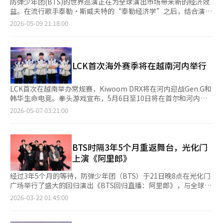
防弹少年团(BTS)的世界巡演正在为全球演出市场带来新的经济效
益。在流行歌手泰勒·斯威夫特的“泰勒经济学”之后，结合演出
与旅游住宿交通消费的“BTS经济学”正在逐步显现。 HYBE于9
2026-05-09 21:18:00
日宣布，BTS正在全球34个城市进行总计85场的世界巡演“阿里
郎”。此次巡演是BTS在全面活动恢复后进行的大型全球巡演，涵
盖北美、中南美、欧洲和亚洲的主要城市。 英国路透社预计，BTS
世界巡演的总收益将达到约18亿美元，折合韩元约为2万7000亿。
LCK首次海外赛季将在越南河内举行
路透社表示，这一规模接近或可与泰勒·斯威夫特的“时代巡
演”和酷玩乐队的“音乐之球世界巡演”相媲美。 此次巡演的规
模也是前所未有的。路透社报道，BTS的此次巡演被评为K-pop团
LCK首次在越南举办常规赛，Kiwoom DRX将在河内迎战Gen.G和
体中规模最大的世界巡演。34个城市的行程和超过80场的演出，
韩华生命电竞。拳头游戏宣布，5月6日至10日将在首尔和河内举
不仅提升了门票销售，还带动了当地的住宿、航空、餐饮、交通和
行2026 LCK常规赛第六周的比赛，其中包括LCK首次海外团队巡
2026-05-07 03:21:00
周边商品消费。 墨西哥的演出也开始显现经济效益。HYBE估计，
演“2026 Kiwoom DRX主场”。Kiwoom DRX将于5月8日至10
BTS自7日起在墨西哥进行的3场演出将带来约1亿750万美元的经
日在河内展览中心举办主场比赛，8日对阵Gen.G，10日对阵韩华
济效益。当地报道也提到，墨西哥城演出期间，旅游和商业区的销
生命电竞。9日还将举办结合音乐表演和粉丝体验的活动。这是
售额预计将大幅增长。 BTS经济学的核心在于粉丝的流动性。大型
LCK首次在海外举办巡演和常规赛。Kiwoom DRX最近状态回升，
BTS时隔3年5个月重返舞台，光化门
粉丝群体的消费不仅限于演出场馆内。演出前后，机票、酒店、餐
5月2日以2比0战胜Nongshim RedForce，结束五连败。中单选
上演《阿里郎》
饮、地方旅游和周边商品的购买也随之而来。城市将演出视为文化
手“Yukal”孙宇贤在两局比赛中共取得21次击杀，首次获得
活动和旅游事件，策划方则结合场馆外的体验内容，拓宽消费接触
POM。河内当地粉丝的支持对Kiwoom DRX的表现影响值得关
经过3年5个月的等待，防弹少年团（BTS）于21日晚8点在光化门
点。 HYBE一直以来运营的“城市”模式也与这一趋势相吻合。在
注。第六周的另一场关键比赛是T1与Dplus Kia的对决。两队在前
广场举行了盛大的回归演出《BTS回归直播：阿里郎》，与全球粉
演出举办城市各地设置快闪店、展览、餐饮联动活动等，扩展粉丝
五周保持相同的胜负记录，目前均为6胜4负，此次对决可能决定他
丝见面。这是自2022年釜山演出后首次以完整体形式登台。此次
2026-03-22 01:45:00
体验的模式正在实施。与BTS世界巡演相关的“城市阿里郎”活动
们的排名。Dplus Kia今年对T1表现强劲，在LCK杯季后赛中逆转
演出不仅是回归秀，更是以光化门为背景，展示韩国文化遗产和K-
也将在拉斯维加斯进行，因此演出经济效益有望超越门票销售，扩
击败T1，并在常规赛第一轮以2比1获胜。Dplus Kia将在7日对阵
Pop精髓的史诗。演出的亮点是创新的舞台设计。成员RM表示，
展到城市层面的消费。 然而，巡演收益的预期可能会因实际票务
KT Rolster，10日对阵T1，比赛结果可能影响其重返前三的机