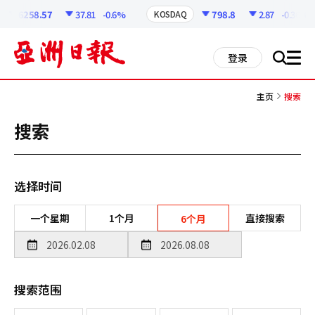
코
인
6258.57
37.81
-0.6%
798.8
2.87
-0.36%
KOSDAQ
정
보
all
登录
搜
men
索
主页
搜索
搜索
选择时间
一个星期
1个月
直接搜索
6个月
搜索范围