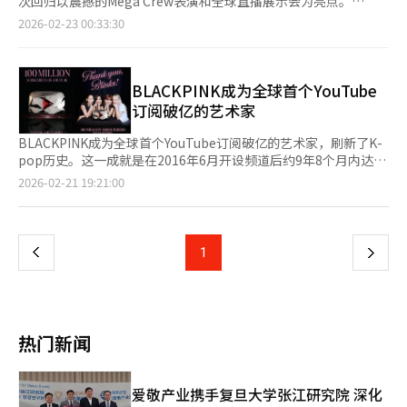
次回归以震撼的Mega Crew表演和全球直播展示会为亮点。
本报道经人工智能（AI）系统翻译与编辑。
成年后的首次回归，意义重大。我希望永远作为姐姐们的小妹幸福
Hearts2Hearts FANMEETING 》。在21日的演出中首次公开了
Starship娱乐公司于21日通过官方SNS发布了主打曲
2026-02-23 00:33:30
生活。”Rei称赞道：“在世界巡演中，看到李瑞的舞台表现和表
《RUDE!》舞台，获得了现场观众的热烈反响，今天将继续进行第
《BLACKHOLE》的MV预告。视频中，空荡的体育场与黑洞下的
情变化，作为姐姐感到自豪。”安宥真解释道：“专辑名
二场演出。※ 本报道经人工智能（AI）系统翻译与编辑。
成员交替出现，留下深刻印象。数十名舞者参与的Mega Crew表
《REVIVE+》意为重燃，象征着IVE的火焰再次燃起。”Liz表
演以整齐的动作吸引了观众的期待。主打曲《BLACKHOLE》是一
示：“我们尝试了新的风格，获得了很多喜爱。希望成为让人期待
首具有电影感的洗牌风格曲目，传达了从“我”到“我们”的新信
BLACKPINK成为全球首个YouTube
的艺术家。”预发布曲《BANG BANG》发布后迅速登上Melon
息。视频中的旋律和宏大的音效极具吸引力。IVE将在23日晚上7
订阅破亿的艺术家
Top 100第二名，显示了不减的人气。安宥真谦虚地说：“能与优
点举行粉丝展示会，正式开始活动。展示会通过TikTok和
秀的艺术家竞争是荣幸，与同公司艺人一起受欢迎感到高兴，希望
YouTube全球直播，成员们将首次公开《BLACKHOLE》舞台，并
BLACKPINK成为全球首个YouTube订阅破亿的艺术家，刷新了K-
这张专辑能证明IVE自己。”张元英也表示：“希望更加珍惜与粉
分享专辑制作的幕后故事，与全球粉丝“Dive”实时互动。专辑共
pop历史。这一成就是在2016年6月开设频道后约9年8个月内达成
丝的时间，通过音乐节目与DIVE深入交流。”IVE计划从4月起在
收录12首曲目，其中包括成员亲自参与作词的作品。IVE将通过这
的，显示了她们在全球粉丝中的强大影响力。根据YouTube和YG
页
2026-02-21 19:21:00
马来西亚、日本、澳大利亚等地展开世界巡演。出道六年，IVE不
张专辑展示他们对“我们”定义的理解。第二张专辑《REVIVE+》
娱乐的消息，BLACKPINK的YouTube频道订阅数在前一天晚上7点
惧变化，持续成长的“重燃”能否再次点燃全球粉丝的心，备受关
将于23日下午6点在各大音乐平台发布。※ 本报道经人工智能
31分突破1亿。为此，YouTube向她们颁发了特别制作的“红钻石
一
注。※ 本报道经人工智能（AI）系统翻译与编辑。
（AI）系统翻译与编辑。
创作者奖”。YouTube订阅数是衡量艺术家受欢迎程度和粉丝规模
的直观指标。自2021年9月超越贾斯汀·比伯成为全球艺术家第一
上
1
下
名以来，BLACKPINK已连续四年保持“YouTube女王”的地位。
她们的观看次数同样惊人。BLACKPINK已发布50个观看次数过亿
一
的视频，其中9个超过10亿次。官方频道的累计观看次数达到411
亿次，过去12个月的观看次数为33亿次，显示出在韩国、印度、
页
印度尼西亚、墨西哥和美国等地的广泛人气。这一里程碑为即将于
热门新闻
27日发布的第三张迷你专辑《DEADLINE》带来了极高的期待。专
辑发布消息传出后，每天新增超过1万名订阅者，回归热潮高涨。
时隔三年，BLACKPINK将以完整阵容回归，新专辑
爱敬产业携手复旦大学张江研究院 深化
《DEADLINE》收录了包括主打歌《GO》在内的五首歌曲。YG表