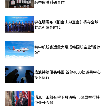
韩中皮肤科研合作
示，这张专辑充满了“无法重现的最佳时刻”。BLACKPINK的成
功展示了与YouTube平台的有机成长模式。她们在2021年与
YouTube合作举办了首场线上演唱会《THE SHOW》，并在2022
年通过《PinkVenomChallenge》与全球粉丝互动，引领了新的
粉丝文化。YouTube表示，将继续通过全球影响力和广告、订阅两
李在明发布《旧金山AI宣言》将与全球
大引擎助力艺术家成长。全世界都在关注BLACKPINK如何利用“1
共启AI黄金时代
亿订阅者”的强大平台力量，用新专辑创造新的纪录。
韩中航线客运量大增成韩国航空业"香饽
饽"
热浪持续侵袭韩国 首尔4000处避暑中心
投入运行
消息：王毅有望下月访韩 与赵显举行韩
中外长会谈