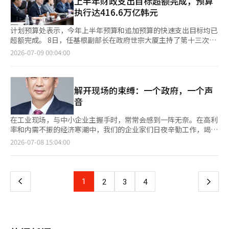
上半年财政支出目标超额完成，预算
不是相互竞争，而是承担不同角色的国家物流枢纽，因此不应以简
接降至3%。仅凭气体公社一家的措施，合作中小企业立即获得了
机构和地方产业共同组织一个独立的劳动市场，不仅支付工资，还
过AI技术检测和阻止勒索软件、钓鱼邮件等通过邮件传播的网络威
执行达416.6万亿韩元
单的组织合并来处理此事。”※ 本报道经人工智能（AI）系统翻译
22亿韩元的现金流动性，缓解了经营压力。 釜山港务公社将入驻
要提供实际工作、现场指导、组织经验、负责的任务以及通向私营
胁。该服务采用三阶段过滤体系，包括：阻止垃圾邮件、AI分析和
与编辑。
企业在获得外部投资后，出资股份仅变动5%就需事先批准的规定
部门的职业路径。” 他补充道：“社会上重建AI削弱的技能形成路
APT应对，能够识别和阻止恶意邮件，仅将正常邮件传递到客户的
计划预算处表示，今年上半年预算和追加预算的快速支出目标均已
上调至10%。这一举措极大地保障了投资环境瞬息万变的风险投资
径，确保年轻人获得成长的第一机会，同时恢复社会整体的技能和
邮件服务器。 主要客户包括公共企业等公共机构和国立大学等国
超额完成。 8日，任基根副部长在政府世宗大厦主持了第十三次财
和初创企业的资金筹集灵活性。 被规制壁垒阻挡的企业一旦打开
生产能力再生产的路径。” 金室长强调，AI是由软件和数据构成
家教育机构。其特点是无需进行大规模的预算和基础设施投资，即
政支出检查会议，检查了今年上半年预算快速支出及追加预算的执
2026-07-09 00:04:00
了出路，受益绝不会仅限于一家企业。规制解除所节省的成本和时
的“比特产业”，但同时需要巨大的物质基础。他指出：“建立AI
可利用云基础的安全服务。 在性能方面，用户可以选择最多三种
行情况。 截至上个月30日，公共部门（财政、公共机构、民间投
间将直接转化为新的创新技术开发和青年招聘。这不仅是等待大企
数据中心需要工业用地、高压输电网、冷却设施、光纤通信网和发
APT分析引擎，并通过持续的AI学习保持97%以上的恶意邮件检测
资）的快速支出情况为预算基准的416.6万亿韩元，支出率达
业温暖的简单“涓滴效应”，更是激活底层经济，强力提升国家整
电设备等配套设施，仅仅拥有GPU和半导体并不能形成AI的生产能
准确率。大部分分析在1分钟内完成，最大限度地减少了邮件接收
60.2%。 这比上半年支出目标395.8万亿韩元（60.2%）超出20.8
体实力的动态“喷泉效应”的强大动力。民间与政府共同努力，破
力。” 未来，企业的生产能力不仅依赖于个别企业的技术和设
延迟。 此外，还为安全负责人提供了“单视图（One-View）”功
万亿韩元。重点管理项目的支出也达到了24.9万亿韩元（支出率
解开现场的束缚：一个政府，一个声
除陈旧规制，正是重拾失去的经济活力之举。 发现并修正大型公
备，还将大大依赖于社会构建的电力网、数据、研发等社会整体提
能。该功能通过AI分析和威胁检测技术，整合显示恶意行为的检测
72.3%），超过了上半年目标（24.1万亿韩元）。 在民生经济领
音
共机构的纠缠规制绝非易事。感谢企划财政部及各公共机构愿意放
供的基础。 因此，金室长认为，国家的任务不是直接制造半导体
依据、发生记录和风险等级，支持快速响应。 KT企业服务总部总
域，地方爱心商品券的发行支持为9481亿韩元，小商户经营稳定
下手中的行政便利，首先向中小企业伸出“共生”的援手。隐性规
或运营AI服务，而是组织电力、数据、计算基础设施和长期金融，
经理郑明俊（音）表示：“随着通过邮件进行的网络攻击日益精细
券支出5790亿韩元，小商户支持和应对高物价的项目支出率均超
在工业现场，与中小企业主握手时，常常会感到一阵无奈。在高利
制的发掘不应止于一次性事件。监察员将不断将此次成功模式推广
使其作为一个生产体系运作。 金室长表示：“如果社会投入巨额
化，保护公共机构的重要信息的前瞻性应对至关重要。我们将通过
过80%。 追加预算的支出也超出目标。在快速支出管理目标的
率和内需不振的经济寒潮中，我们的企业家们日夜辛勤工作，竭尽
至其他机构和政府部门。我们将致力于在规制创新的最前线，帮助
成本和制度能力形成特定的生产能力，就需要有机制将企业创造的
获得国内首个CSAP认证的AI邮件安全服务，为公共和教育机构提
10.5万亿韩元中，已支出9.2万亿韩元，超出上半年目标（9万亿韩
全力克服危机。然而，他们在现场所表达的最痛苦的困扰，并不是
我们的企业真正获得活力，让韩国的心脏重新跳动。※ 本报道经
页
2026-07-08 15:04:00
成果与社会贡献联系起来。”他强调：“重要的是建立一个将社会
供优化的安全环境，积极支持安全的数字化转型。”※ 本报道经
元）2000亿韩元。高油价负担缓解项目支出5.1897万亿韩元（支
宏观经济危机或不可抗力的外部环境，而是眼前那道“无理的监管
人工智能（AI）系统翻译与编辑。
组织的生产能力再次形成下一代生产能力的‘反馈回路’。”※
人工智能（AI）系统翻译与编辑。
出率97.2%），民生稳定项目支出1.6706万亿韩元（67.8%），产
壁垒”。 一家中小企业经过数年的努力，开发出世界级的创新技
一
本报道经人工智能（AI）系统翻译与编辑。
业损失最小化及供应链稳定项目支出2.3260万亿韩元（86.0%）。
术并获得国家认证，但却因公共机构对“类似交货业绩”的惯性要
自4月10日追加预算确定以来，81天内已支出整体管理目标的
求，连采购市场的门槛都无法跨越。对刚刚起步的初创企业要求过
上
1
下
2
3
4
87.4%。 任副部长表示：“今年上半年，尽管以半导体为中心的出
去的交货业绩，实际上是对市场准入的彻底封锁。尽管产品相同，
口形势良好，但由于中东战争导致的高油价持续、高物价压力和就
但各公共机构对检测标准和格式的要求各不相同，导致不必要的行
一
业放缓等因素，弱势群体面临的下行风险依然存在，因此财政的及
政文件多次被退回，最终因资金困难而面临破产的企业也不在少
时投入显得尤为重要。” 他还强调：“下半年要超越单纯的资金
数。在现场的真实而迫切的呼声中，监察员开始了深刻的思考。
页
拨付，确保国民和企业能够切实感受到支出，务必对实际支出情况
在韩国，占99%的中小企业和创业公司，必须经过的第一道关卡和