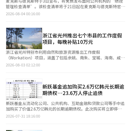
麦克斯与德克斯特于3日宣布，将免费发布面向公共机构的‘绩效
管理检查清单’。该检查清单将于21日起在麦克斯与德克斯特官网
上提供查看。 作为公共机构管理咨询的专业公司，麦克斯与德克
2026-08-04 00:16:00
斯特表示，此次检查清单是基于20年来积累的绩效评估档案和经验
自主开发的。公司至今已为150多家政府、地方自治团体及公共机
构提供咨询和培训服务。 此次检查清单的重点是整理各评估指标
的必查事项，以指导绩效管理方向。通过此举，提升各部门对负责
浙江省光州推出七个市县的工作度假
评估指标绩效管理的理解，减轻因频繁轮岗和评估标准变更而给实
项目，每晚补贴10万元
务人员带来的负担。 此外，公司还将开展实务人员能力提升的培
训项目。培训包括管理业绩报告撰写技能提升、绩效管理指导工作
浙江省光州特别市利用自然和旅游资源推出工作度假
坊（管理、主要业务、机构负责人）、主要业务量化指标研讨会等
（Workation）项目，涵盖了包括余姚、南朱、宝城、海南、咸
共五个课程。 为反映近期评估制度的变化，还将推出机构负责人
平、完岛和珍岛在内的七个市县。 工作度假是将工作（Work）与
2026-08-03 02:12:00
工作坊和主要业务量化指标研讨会。在主要业务量化指标研讨会
假期（Vacation）结合的居住型旅游项目，特点是提供住宿设
上，将讨论量化指标管理体系的改进方案及实际应用案例。本月
施、工作空间和地方体验内容。 参与对象包括中央政府、地方自
内，还将举行参与主要国有企业和准政府机构的‘公共座谈会’，
治团体、公共机构、企业员工，以及个体经营者和数字游民等。企
邀请各领域专家共同探讨提升公共服务、环境、社会、透明管理
业和机构可以将其作为员工福利和培训项目，参与者则可以在新的
新跃基金追加购买2.6万亿韩元长期逾
（ESG）及人工智能（AI）应用等公共机构的实务解决方案。 麦克
环境中工作，同时体验当地旅游和休闲。 各地区还准备了反映地
期债权…23.6万人停止追债
斯与德克斯特的相关负责人表示：“希望此次检查清单能为那些在
方特色的多样体验项目。 宝城将推出结合得量面初露和制岩山自
管理绩效方面感到迷茫的实务人员提供明确的指引，并将继续为公
然休养林、浙江省环境性疾病预防管理中心、月浦海水绿茶中心的
新跃基金从流动化公司、公共机构、互助金融和贷款公司等手中追
共机构履行提升公众福利的本职工作提供实质性支持。”※ 本报
疗愈项目。 完岛围绕完岛海洋疗愈中心，提供海藻水疗和海水疗
加购买了价值2.6万亿韩元的长期逾期债权。此次购买将立即停止
道经人工智能（AI）系统翻译与编辑。
愈池等体验，同时也可使用当地特色的空间。 余姚市提供浪漫海
对236,000名债务人的追债。 金融委员会表示，新跃基金于31日完
2026-07-31 18:16:00
洋游艇体验和海洋旅游内容，南朱市则提供传统韩屋住宿、南朱梨
成了对常绿树、凯比斯塔等流动化专业公司的2.6146万亿韩元债权
餐体验和生态博物馆VR导览体验。 海南市提供海洋露营地和自行
的购买，这些债权来自信用保证基金中央会等公共机构、农协、信
车游览、缆车体验，咸平市则提供石头头露营地、潮间带体验和海