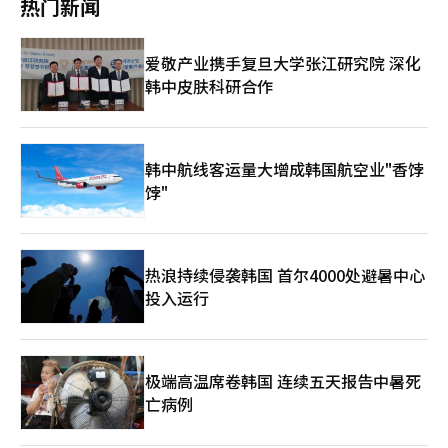
热门新闻
进行全面管理。”※ 本报道经人工智能（AI）系统翻译与编辑。
最大的客户就是公共机构。公共机构在无法完全依赖市场逻辑的领
域中，承担着为国民提供服务的重要角色，但在现实的采购和合同
市场中，却往往处于对中小合作企业的“甲方”地位。只有通过了
爱敬产业携手复旦大学张江研究院 深化
机构因行政便利主义或审计压力而自行设定的层层指引和特别条款
韩中皮肤科研合作
的企业，才能勉强获得交易资格。 在第三者的眼中，法律中并不
存在的“影子监管”并不明显，但对中小企业而言，这就像是生存
的悬崖。他们在现场呼吁：“国会的法律或政府的实施令远不如一
线公共机构的自我指引和合同特别条款可怕和严苛。”即使中央政
府高呼监管改革，如果一线的实务指引仍然束缚企业，政策的温暖
韩中航线客运量大增成韩国航空业"香饽
也会随之蒸发。 幸运的是，积极的变化之风正在吹来。为了不让
饽"
不合理和不公正的监管扼杀我们企业的创新意愿和创造力，国家的
力量正在集中于拯救作为实体经济根基的中小企业。因此，中小企
业监察员将目光聚焦于一直被视为监管改革盲区的公共机构的隐性
监管。 经过与财政经济部及相关公共机构数月的艰苦协商，在进
热浪持续侵袭韩国 首尔4000处避暑中心
入监管、技术开发、采购与招标、工作程序等四大核心领域，共整
投入运行
治了多达251项监管。这不仅仅是简单的行政文件修改，而是通过
民间合作，实质性地打破了企业最痛苦的“资金和时间”壁垒，包
括取消过度的准入限制、减免中小企业技术开发手续费、减轻过高
的保证金负担等。 特别是在此次监管改革过程中，勇敢放下长期
以来的行政既得利益和便利，积极推动规章修订的公共机构员工，
极端高温席卷韩国 连续五天报告中暑死
值得深深感谢。他们自我打破了坚固的官僚主义壁垒，从企业的角
亡病例
度彻底改变了制度，展示了民间合作如何改变现场的优秀范例。
现在，我们必须坚定地发出“一个政府，一个声音”的号召。政策