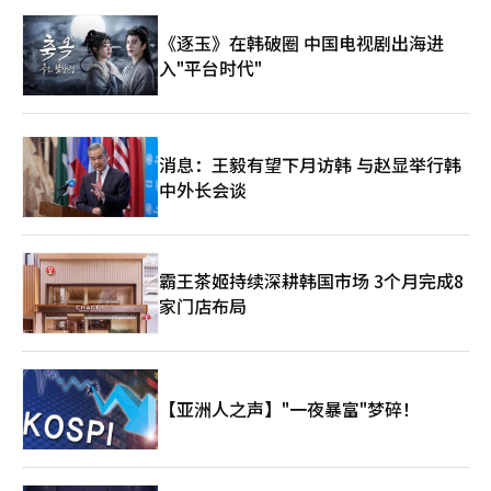
制定的中央部门和执行的公共机构，必须像齿轮一样朝着“中小企
业的动态增长”这一共同目标紧密合作。监察员将继续平整现场的
《逐玉》在韩破圈 中国电视剧出海进
崎岖道路，集中所有力量，确保我们的中小企业能够在没有不合理
入"平台时代"
束缚的公平舞台上自由腾飞。※ 本报道经人工智能（AI）系统翻译
与编辑。
消息：王毅有望下月访韩 与赵显举行韩
中外长会谈
霸王茶姬持续深耕韩国市场 3个月完成8
家门店布局
【亚洲人之声】"一夜暴富"梦碎！