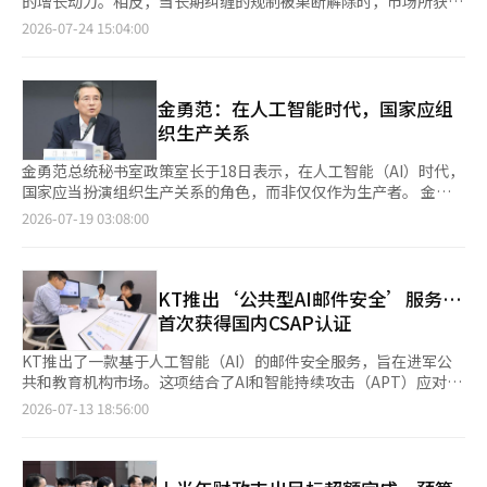
的增长动力。相反，当长期纠缠的规制被果断解除时，市场所获得
付等。存款保险公社是负责早期发现金融机构不良情况并与金融监
尤其是全国港运劳动组合（港运工会）及港口公司工会联合发声，
的经济效应是难以想象的广泛和即时的。尤其是，清除数百个大型
2026-07-24 15:04:00
管机构协商应对方案的机构。对不良金融机构的处置、资金支持和
要求立即停止合并讨论。 港运工会在27日发布的声明中表示，虽
公共机构习以为常的“隐性规制”，将瞬间改变产业生态，重新激
存款者保护工作也需要紧密合作。如果经验丰富的员工流失与机构
然对政府提出的“海洋首都釜山”愿景表示认同，但反对将四个港
活经济的脉搏。 公共机构的规制存在着可怕的“乘法法则”。想
间的合作下降相叠加，可能会导致危机应对速度减缓。研究报告还
口公司合并为一个组织的方案。他们指出，各港口长期积累的功能
象一下，我们的中小企业日夜研究，成功制造出最快、最炫的“顶
分析认为，地方经济的溢出效应也有限。由于存款保险公社是无资
和自主性在没有充分审查的情况下被合并，可能导致港口竞争力的
级跑车（创新技术）”，并全力以赴地加满“顶级燃料（投资资
金勇范：在人工智能时代，国家应组
本的特殊法人，地方税的贡献不大，基金运作也局限于国债、银行
削弱，而非实现海洋首都釜山的目标。 工会强调，港口公司并非
本）”。现在只剩下在高速公路上畅快驾驶，但如果收费站的闸门
织生产关系
债券和存款等安全资产，难以转化为地方投资。工会计划根据此次
简单的地方国企，而是为了适应各港口的产业结构和市场环境而设
紧紧关闭，不打开，那会怎样？只要闸门是“0”，无论多么优秀
研究报告决定反对地方迁移的斗争强度。
立的国家核心物流机构。仅以公共机构效率化为理由，在未充分考
的车和燃料，前进的距离都将毫无例外地变为“0”。 在我们生活
金勇范总统秘书室政策室长于18日表示，在人工智能（AI）时代，
虑对地方经济和国家物流竞争力的影响的情况下推进组织合并并不
的加法世界中，即使有一点不足，也可以用其他优势来弥补。然
国家应当扮演组织生产关系的角色，而非仅仅作为生产者。 金室
合适。 港口公司强调，各港口之间并非竞争关系，而是互补结
而，残酷的企业生态是乘法的世界。即使创新的想法、卓越的技
长在当天的Facebook上指出：“在AI时代，国家的角色在于组织
2026-07-19 03:08:00
构。首先，釜山港是与全球主要港口竞争的全球转运中心和国际物
术、艰难获得的资本都满分100分，但在“无理规制”这一唯一关
不断形成和再生产的生产关系。国家的竞争力不在于生产多少，而
流枢纽。仁川港是首都圈的门户港，也是对华贸易的核心枢纽，未
卡上得了0分，最终的成果也会无情地变为0。 这种结构一直是让
在于如何稳定地建立和维护这些生产关系。” 他解释说，关于AI时
来还将承担南北经济合作时代的对北物流功能。 蔚山港是处理原
许多中小企业在新挑战面前放弃的绝望之墙。然而，我们通过这次
代国家角色的讨论分为“产业政策论”，主张积极培育AI产业，以
油、石油产品和汽车货物的能源专用港，而丽水和光阳港则是支撑
大规模的规制整顿，终于打开了那紧闭的闸门。当将规制这一绝望
及“社会政策论”，强调应对AI带来的就业减少和收入差距，强化
KT推出‘公共型AI邮件安全’服务…
钢铁和石化产业的国家供应链核心枢纽。工会认为，由于各港口负
的常数转变为正数时，长期停滞的中小企业创新引擎终于开始轰
福利和再分配。 他表示：“这两种观点都是必要的”，但指
首次获得国内CSAP认证
责的产业和功能不同，若合并为一个组织，现场应对能力和专业性
鸣，强劲运转。 韩国气体安全公社大胆废除了对液氢充电站严格
出“仅靠这两者无法充分解释AI生产革命所要求的国家角色变
将下降。 工会表示，他们并非反对合并本身，而是积极支持港口
适用的排放口位置规制。由此，相关企业立即节省了超过1000万
化。” 他强调：“必须设计生产能力形成的路径，连接生产要
KT推出了一款基于人工智能（AI）的邮件安全服务，旨在进军公
间的合作扩大。海外联合营销、智能港口建设、应对北极航线、加
韩元的不必要额外检查费用，并显著缩短了氢充电站的推广周期。
素，并在市场无法自我再生产的条件下，社会上建立相应的生产条
共和教育机构市场。这项结合了AI和智能持续攻击（APT）应对技
强港口安全等应共同推进，但组织应独立运营，以产生协同效应。
韩国环境公团将原本仅对大邱水产业集群入驻企业提供的检测费用
件。” 金室长预测，AI将首先取代劳动市场的入口，而新员工通常
术的邮件安全服务，首次获得了国内云服务安全认证（CSAP）。
2026-07-13 18:56:00
此外，他们向政府提出了以下要求：△停止四个港口公司合并讨论
减免优惠大幅扩展至全国中小企业。通过这一措施，减轻了多达
负责资料调查和翻译等基础工作，学习组织的工作方式。然而，生
KT于15日宣布推出获得韩国互联网振兴院（KISA）CSAP认证
△保障港口的独立运营权和投资 △以合作项目为中心的效率化 △
3800余项环境领域研发（R&D）费用的负担，大大降低了技术开
成型AI正在迅速替代或补充这些工作，导致企业减少长期培训新员
的“公共型AI邮件安全”服务。CSAP是为国家和公共机构提供云
建立劳资政协商机制。 港运工会相关人士表示：“机场的共同功
发的门槛。 包括韩国气体公社在内的多个机构打破了要求高于采
工的动机。 他指出，如果所有记忆都减少新员工的招聘，未来的
服务所需的国内代表性安全认证制度，评估是否满足严格的信息保
能是运输乘客，但港口的处理货物和产业基础各不相同。各港口并
购厅法定标准（3%）的5%至10%的缺陷修复保证金的惯例，直
职业人才将无法形成，并表示：“国家应与企业、公共机构、研究
护标准。 KT的AI邮件安全服务是一种基于云的安全服务，能够通