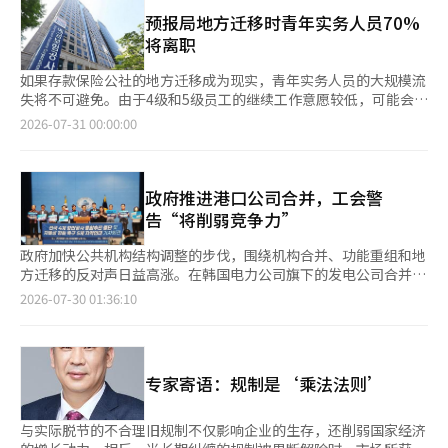
用合作社等互助金融机构及贷款公司。 此次第六次购买包括公共
水蒸汽体验。珍岛市则推出海洋安全体验项目，展示地方特色内
机构持有的1.4449万亿韩元债权、流动化公司等的其他债权1.0316
预报局地方迁移时青年实务人员70%
容。 参与者将获得欢迎礼包，宝城、海南、咸平、完岛和珍岛还
万亿韩元，以及贷款公司债权1,040亿韩元。农协383家持有的债
将离职
可享受共享车辆使用折扣。海南市还额外提供房车折扣。 浙江省
权273亿韩元和信用合作社98家持有的债权68亿韩元也在购买范围
光州特别市将为参与者提供每晚10万元的住宿补贴，项目安排在周
内。 特别是常绿树持有的7235亿韩元债权和凯比斯塔的2817亿韩
如果存款保险公社的地方迁移成为现实，青年实务人员的大规模流
末以外，最少为1晚2天，最多为3晚4天。商品价格根据地区和项
元债权的购买已完成。这两家公司未纳入新跃基金支持范围的剩余
失将不可避免。由于4级和5级员工的继续工作意愿较低，可能会影
目内容的不同而有所变化。 吴美京 浙江省光州特别市旅游科长表
债权预计将在今年下半年出售给韩国资产管理公司。 购买的债权
响与金融监管机构的合作。据悉，金融委员会和存款保险公社的迁
2026-07-31 00:00:00
示：“我们正在通过结合海洋疗愈、自然和传统文化等地方优势，
将立即停止追债。对于低收入家庭和领取残疾人养老金的重度残疾
移方案正在审议中。根据30日存款保险公社工会委托法律事务所林
创造一个可以兼顾工作和休闲的环境。”她还表示：“未来将持续
人等弱势群体的债务，将在没有单独偿还能力审核的情况下予以注
金融法制研究中心进行的“地方迁移相关存款保险公社成员问卷调
挖掘具有特色的内容，将浙江省光州打造为代表性的工作度假基
销。 其余债务人将根据收入和财产等进行审核，如果被判断为实
查及可行性分析”，在740名员工中，愿意在地方迁移后继续工作
地。” 此外，工作度假项目将采取先到先得的方式进行招募，具
际失去偿还能力，将在一年内注销债权。如果偿还能力显著不足，
的比例仅为24.1%。年轻员工的流失可能性更大。在占综合职务
政府推进港口公司合并，工会警
体日程和申请方法可在浙江省光州旅游基金会工作度假官网和运营
将实施本金减免和长期分期偿还等债务调整。 偿还能力审核将在
70.2%的4级和5级员工中，20至30岁员工占95%的5级继续工作的
告“将削弱竞争力”
商官网上查询。※ 本报道经人工智能（AI）系统翻译与编辑。
新跃基金收集金融资产信息的修订信用信息法于8月13日实施后，
意愿仅为9.5%。而不愿继续工作的员工比例高达70%。30至40岁
预计在第三季度开始。 自去年10月首次购买以来，新跃基金至今
员工占95%的4级继续工作的意愿也仅为21.7%。在职不足5年的
政府加快公共机构结构调整的步伐，围绕机构合并、功能重组和地
已累计收购了11.7378万亿韩元的长期逾期债权。受益债务人（包
员工继续工作的意愿也仅为12%。相比之下，50岁以上的管理层
方迁移的反对声日益高涨。在韩国电力公司旗下的发电公司合并计
括重复计算）约为957,000人。 按行业累计购买金额，公共机构以
和在职20年以上的员工继续工作的意愿分别超过55%和52.8%。
划提出后，四大港口公司的合并论也被提上日程，工会表示“单纯
2026-07-30 01:36:10
7.3566万亿韩元居首，其次是其他资产管理公司1.5936万亿韩元、
这意味着年轻员工和在职年限较短的员工更可能因地方迁移而离开
以公共机构效率化为名的统一改革可能会削弱国家竞争力”，反对
信用卡公司8473亿韩元和贷款公司7394亿韩元。 目前，在前30家
组织。员工们最担心的问题是通勤等生活条件以及子女教育和配偶
声势不断升级。 根据29日港口业界的消息，政府内部和外部正在
贷款公司中，已有15家加入了新跃基金协议。金融监管机构计划研
工作。这两个方面的担忧均达到93%。调查中99.2%的受访者居住
讨论将釜山港口公司（BPA）、仁川港口公司（IPA）、蔚山港口
究切实的激励措施，以促进贷款公司更积极地参与长期逾期债权的
在首都圈，包括首尔和京畿、仁川等地，这也影响了他们的选择。
公司（UPA）和丽水光阳港口公司（YGPA）四大港口公司合并为
出售，并与行业进行协商。※ 本报道经人工智能（AI）系统翻译与
专家寄语：规制是‘乘法法则’
人力流失可能导致存款保险公社的业务功能减弱。86.1%的员工认
一个组织的方案。 政府此前以公共机构运营效率化为由，推进了
编辑。
为，地方迁移后与金融委员会、金融监督院等相关机构的合作效率
韩国电力公司旗下发电公司的合并。当时，发电公司工会和地方社
将下降。受影响的工作包括金融监督院的检查、联合检查协商、不
区对功能缩减和地方经济萎缩表示担忧，但政府仍然坚定推进合并
与实际脱节的不合理旧规制不仅影响企业的生存，还削弱国家经济
良资产处理方式的决定、金融委员会的风险通报、存款者保险金支
方向。 港口业界对这一趋势扩展到港口公司的可能性表示担忧。