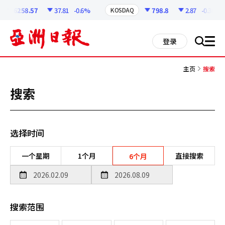
코
인
6258.57
37.81
-0.6%
798.8
2.87
-0.36%
KOSDAQ
정
보
all
登录
搜
men
索
主页
搜索
搜索
选择时间
一个星期
1个月
直接搜索
6个月
搜索范围