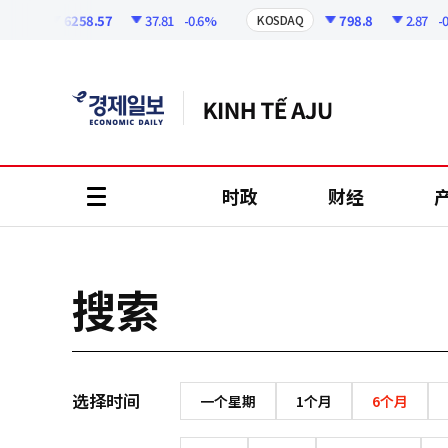
코
인
6258.57
37.81
-0.6%
798.8
2.87
-0.3
PI
KOSDAQ
정
보
时政
财经
all
menu
搜索
选择时间
一个星期
1个月
6个月