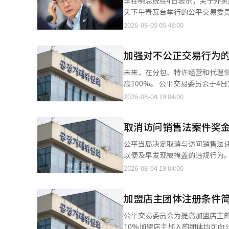
李在明总统在4日表示，关于外卖应用
同时，针对同一人或近亲属持有
天下午青瓦台举行的公平交易委
模较大且持续时间较长，则被视
一半"的建议作出回应。 他表示，"政府是否可以直接进行手续费控制，这在现实中并不容易"。 李总统提到他担任京
2026-08-05 05:48:00
关者及相关部门的意见后，最终
畿道知事时曾尝试创建公共外卖
提交行为等的责任和处罚，从而
用的财政支持减少，实际上几乎消失了
（AI）系统翻译与编辑。
加强对不公正交易行为的
韩总理韩成淑表示"全球外卖平台优步
比较的垄断"，并强调"垄断会提高效率的问题"。 此外，李总统表示，"公
未来，在分包、特许经营和代理
为，似乎在有效履行经济检察官的
高100%。 公平交易委员会于4日宣布，从即日起实施《分包法》、《特许经营法》、《代理法》等的罚款通知修订
绝对不能发生"。※ 本报道经人
案。此次修订是为了提高对重大违法行为的罚
2026-08-04 19:04:00
合理化。为了改善重大违法行为
的三级改为四级。 对重复违法行为的制裁将大幅加强。过去五年内有一次违法记录的，罚款可加重至最高50%，根
取消访问销售法案件奖
据违法次数可加重至最高100%。 对于因举报或申请争议调解而进行的报复行为，相关应对措施也将加强。在代理
域，加重比例从原来的20%提高至30%
公平当局决定取消与访问销售法
也有所缩小。自愿整改的情况下
以便及早发现被掩盖的违规行为。 公平交易委员会于4日表示，将制定包含上述内容的访问销售法实施条例修订
10%。调查和审议阶段的协作减
并于下月14日前进行立法预告。
2026-08-04 19:04:00
而在特许经营领域的“轻微过失减轻（10%以内）”
施。 首先，现行规定的1000万韩元奖金支付上限将被取消。与公平委管辖的其他法律不同，访问销售法的上位法令
将实质性地加强对分包、特许经
中直接规定了奖金支付上限。因此，仅通过修订奖
的交易秩序的建立。”※ 本报道
加盟店主团体注册条件简
为根据修订后的奖金规定，最高可获得罚款的10%。 此外，修订案还
为的员工支付奖金。现行实施条例
公平交易委员会为提高加盟店主
能够向参与违规行为的员工支付
10%加盟店主加入的团体均可向