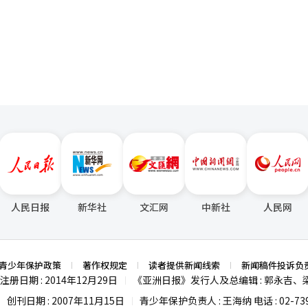
朋友的帖子后发表的看法，抱歉。我只是认为这是私下的对话，没想到会
页
指出的公平交易委员会退休人员增多前往律师事务所的现象，朱主委表示
在增加，因此出现这种情况"。当被问及是否有意向退休后前往律师事务所
人工智能（AI）系统翻译与编辑。
人民日报
新华社
文汇网
中新社
人民网
青少年保护政策
著作权规定
读者提供新闻线索
新闻稿件投诉负
注册日期 : 2014年12月29日
《亚洲日报》发行人及总编辑 : 郭永吉、
|
创刊日期 : 2007年11月15日
青少年保护负责人 : 王海纳 电话 : 02-739
|
|