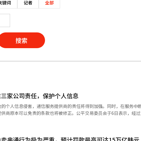
关键词
记者
全部
搜索
信三家公司责任，保护个人信息
致的个人信息侵害，通信服务提供商的责任将得到加强。同时，在服务中
供商原本可以免责的条款也将被修正。公平交易委员会于6日表示，经过
的通信服务使用条款进行审查，修正了包括个人信息侵害免责条款、用户名及
款、默示同意条款等四类不公平条款。此次条款审查是在接连发生个人信
体系的关注和担忧加剧的背景下进行的。首先，针对个人信息侵害事件的
卖串通行为极为严重，预计罚款最高可达15万亿韩元
，无论是否存在过失，因未加密的无线网络（Wi-Fi）或私有电话交换系