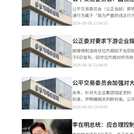
攻击等导致的信息泄露和事故，
公平交易委员会（公正当局）即
供商的故意或过失等责任原因进行
通行为属于“极为严重的违法行为”，预计将处以数
名和密码被恶意使用等问题完全
了关于国债拍卖串通事件的背景简
2026-08-06 21:04:10
会对此进行了修正，扩大了服务
告。审查报告相当于检察院的起诉书，一旦送达
害赔偿限制及免责条款也进行了
教保证券 △代信证券 △梅里츠证
做法被公平交易委员会要求明确
公正委对要求下游企业提
券 △基于证券，以及5家银行：△国民银行
视为同意的默示同意条款也得到
的国债采用竞争性招标方式，出价
按摩椅制造商世拉杰姆因不当获取下游
会被认定有效。公平交易委员会
公司中，只有3家公司没有参与串通，因此被排除在外。 公平交易委
于6日宣布，因世拉杰姆对供货商
强化服务提供商的安全及管理责
2023年6月的约3年6个月内参与了国债拍
椅和按摩设备的公司。 根据公正委的调查，世拉杰姆自2019年8月至2024年1月期间，在委托供货商制作按摩椅零部
2026-08-06 21:04:00
立。”※ 本报道经人工智能（A
《公平交易法》中的“极为严重
件及模具时，单方面设定了将供
出控告意见。 据估算，他们的串通行为影响的招标规模达到76万2000亿韩元。在极为严重的违法行为情况下，罚款
不当限制了供货商的权利。 此外，世拉杰姆以帮助中国当地法人开发为名，向供货商要求了33份模具图纸，并在未
最高可达销售额的20%，理论上
公平交易委员会加强对
与供货商协商的情况下，擅自将
罚款。” 在这种情况下，公平交易委员会的单一事件历史最大罚款也有可能被改变。历史上最大罚款为2023年对高
料，但未提供相关书面文件。公正委
未来，针对大企业集团指定资料
通公司处以的1万311亿韩元。 公平交易委员会披露的审查报告的长度约为12000页，包括证据材料等。为了保障被
正委对世拉杰姆处以4300万元罚款，
标准，并明确相关判断标准。公平
调查人的辩护权，公平交易委员会给予了约6
示：“通过下游合同书将供货商
相关举报及资料提交义务违反行
2026-08-06 19:04:00
始多次召开全体会议，对该事件
平竞争基础的不当条款设定行为进
高对故意遗漏关联公司的虚假提
三季度审议国债拍卖串通等主要
现行指引规定，即使违反行为的
李在明总统：应合理控
性显著或严重性相当且可识别性
原则性举报标准。此前，针对重