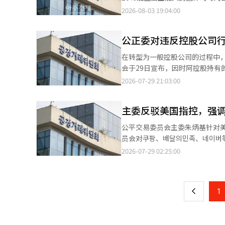
发现被掩盖违规行为的可能性。此外
序。 公平交易委员会于3日表示，将于下月14日发布《加盟事业法实施条例》修订案，并于24日前进行关于加盟店主
2026-08-03 19:04:00
示：“通过实施条例的修订，将
团体注册及交易条件变更协商程
和迅速防止损害扩散，提高法律执
续措施。 修订后的《加盟事业法》规定，符合一定条件的加盟店主团体可向公平交易委员会注册，并要求加盟总部与
公正委对违反控股公司行
注册的店主团体进行协商。如加盟总部不予协商，可
店主中，10%或1000人以上
在转型为一般控股公司的过程中
局将最低加入人数设定为30人。
会于29日宣布，因时阿控股持有
团体在注册时需提交注册申请书
款，并发出禁止令。时阿控股的
2026-07-29 21:03:00
销活动等向加盟总部请求协商。 若注册团体的加入率低于30%并请求协商，则需经过未加入加盟店主的意见征询程
公司不得持有非关联国内公司的
序。注册团体需公告协商主题、团体意见
价值的15%，则可作为例外以促
复，注册团体在经过协商后，18
主委反驳美国指控，强
股票超过5%。非关联公司股票的
求。对于总加盟店主少于100人的加盟总部，限制期限为9
购了克里影业的股票（占总发行量的
公平交易委员会主委朱炳基针对
径，以防止加盟业务中出现的不
制规定。随后在同年9月，时阿控
员会对쿠팡、배달의민족、네이버
交易委员会认为这将大大缓解加盟总部对店主团
他非关联公司的股票，导致再次
后期第一次政务委员会全体会议
2026-07-29 02:25:00
页
修订案，今年上半年我们持续与
委员会认为，时阿控股在宽限期内
已开始调查"。他进一步强调，"
见进行仔细审查，确保修订后的
科尔特的违规处以5300万元罚
这一原则"。针对美国方面的쿠팡
一
作。”※ 本报道经人工智能（A
和制裁损害控股公司制度初衷的
回应称，"我们正在与外交部合作
测。”
上
1
在社交媒体上发布关于6·3地
写道，"市民的权利行使与金钱的
力量党议员申东旭指出，"通过社