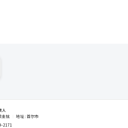
引发如此大
，"由于公
时，他明
责人
梁圭铉
地址 : 首尔市
|
-2171