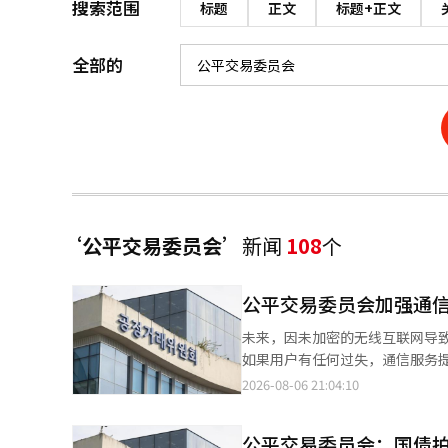
搜索范围
标题
正文
标题+正文
全部的
‘公平交易委员会’
新闻
108
个
公平交易委员会加强通
未来，因未加密的无线互联网导
如果用户有任何过失，通信服务提
信、KT和LG U+等通信三家
2026-08-06 21:04:10
嫁条款、损害赔偿限制及免责条
后，公众对服务提供商信息保护
公平交易委员会：国债拍
行了修正。通信三家公司原本规定