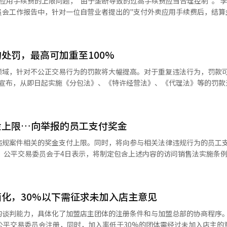
手续费的上限问题，"由于垄断导致的过高手续费应当合理控制"。 李总统在当
相当股份的公司遗漏的可识别性及严重性判断标准也进行了调整。若关联
员会工作报告中，针对一位自营业者提出的"支付外卖应用手续费后，结算
为“严重性显著”的例子。公平交易委员会表示，将在行政预告期间充分
确定并实施修订案。公平交易委员会相关人士表示：“通过此次修订，将
应用，以便通过与民间的竞争来限制其随意行为。他表示，"在我卸任后，
能够及早阻止总裁家族的非法控制力扩张及追求私利的行为。”※ 本报道
"。他补充道，"公共部门应当给予支持，以维持竞争体制"。 李总统还提到，
处罚，最高可加重至100%
决定收购外卖的母公司Delivery Hero"，并指出"外卖应用市场已经
平交易委员会最近积极打击串通和囤积行
领域，针对不公正交易行为的罚款将大幅提高。对于重复违法行为，罚款
角色"，并要求"今后要密切关注，确保通过串通或不正常交易获取不当
工智能（AI）系统翻译与编辑。
款水平，以应对目前罚款过低的问题。 此次修订的特点在于罚款标准的
罚款负担较轻的情况，调整了按比例和定额罚款的标准和金额，并将罚款
金上限…向举报的员工支付奖金
领
，而在特许经营领域则新设了可加重至30%的依据。 减轻处罚的理由和范围
违规案件相关的奖金支付上限。同时，将向参与相关法律违规行为的员工
，过去可减轻至最高50%，但现在仅在消除违法行为效果的情况下，最多
案，
轻（最高20%）也缩减为在调查到审议全过程中协作的情况下，最多减轻至
此次实施条例的修订是对6月公平交易法违规行为举报者奖金支付规定修
的规定则被删除。 公平交易委员会相关人士表示：“此次修订
营和代理领域不公正交易行为的罚款水平，预计将抑制企业的违法诱因，
金规定无法提高奖金金额。 因此，修订案取消了奖金支付上限，改
经人工智能（AI）系统翻译与编辑。
化，30%以下需征求未加入店主意见
扩大了奖金支付对象，允许对参与法律违规行
规定，法律违规行为的经营者及参与违规行为的员工不在奖金支付对象之内。
的谈判能力，具体化了加盟店主团体的注册条件和与加盟总部的协商程序
奖金，公平委认为可以获取参与者掌握的与法律违规行为相关的证据，从
公平交易委员会注册，同时，加入率低于30%的团体需经过未加入店主的