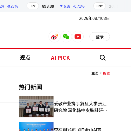
-0.75%
893.38
6.38
-0.71%
209.17
1.7
JPY
CNY
2026年08月08日
登录
weibo
weixin
youtube
观点
AI PICK
搜
索
主页
搜索
热门新闻
爱敬产业携手复旦大学张江
研究院 深化韩中皮肤科研合
作
李在明发布《旧金山AI宣