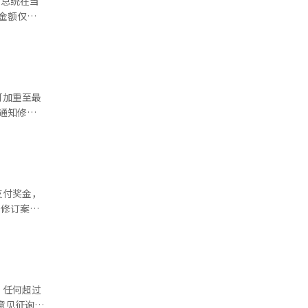
公司遗漏规
金额仅剩
征求利益相
加强对虚假
该外卖应
经人工智能
形成了无法
可加重至最
利益的行为
标准从原来
支付奖金，
可减轻至
10%。
订的后续措
促进更公平
 如果
。任何超过
而提高及早
意见征询程