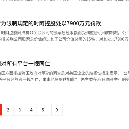
，内部参与者的举报意识也将增强，从而抑制法律违规行为的发生。 公平委表
促进对容易被掩盖的访问销售法违规行为的内部举报，预计将通过及早发
序的行政公告。这是以加盟店主团体注册制及协商为核心的《加盟事业法
行的有效性，预防消费者受害。”※ 本报道经人工智能（AI）系统翻译
为限制规定的时阿控股处以7900万元罚款
能会受到整改命令。 根据修订案，使用相同营业标识的所有加盟
加入的店主团体可向公平交易委员会注册。考虑到将加入比例要求降低至10
，时阿控股因持有非关联公司的股票超过限额而受到监管机构的制裁。公
这一措施旨在减轻小型加盟总部的负担，同时确保店主团体的实际协商机会。 
的非关联公司股票总价值超过其子公司价值总额的15%，对其处以7900
，变更时需提交变更注册申请书。此外，他们可以就加盟合同的记载事项
关联公司包括生产特种砖的朝鲜内火和高尔夫球场华顺CC等。根据公平交
股票超过其发行股票总数的5%。但如果非关联公司股票的总价值低于子公
及意见提交方式，并将意见征询结果反馈给加盟总部。 为防止协商程序的重
进投资。时阿控股在2023年11月转型为一般控股公司时，已持有14家非
0天内不得再次请求相同主题的协商。对于不同的协商主题，60天内也限
调对所有平台一视同仁
价值比例也超过15%，因此获得了两年的宽限期。然而，时阿控股在2023
0天。 此次修订将为加盟店主与总部进行合理协商提供途
14.29%），并在2024年8月又收购了科尔特的股票（15.16%），违
美国方面指控韩国政府对쿠팡的调查是对美国企业的歧视性措施表示，"公
公平交易行为，并改善交易条件。同时，明确店主团体的注册条件及协商
股部分处置了非关联公司股票以符合限额，但在两个月后的2024年11月
等平台经营者一视同仁，未来也将继续如此"。朱主委在28日国会举行的第
体泛滥及无序协商请求的担忧。 公平交易委员会表示：“为制定此次
超过持股比例限度，直到去年1月因股票价值下跌才解决了法律违规问题。
上指出，"与쿠팡相关的案件，公平交易委员会早在去年的个人信息泄露事
利益相关者进行面谈和座谈会。”并表示：“在立法和行政公告期间，将
重复违规行为，且违规时间不短。因此，对克里影业的违规处以2600万
公平交易委员会在执法过程中严格执行法律，不论国籍一视同仁，未来也
《加盟事业法》能够顺利实施，计划在年内完成实施条例的修订及公告的
款，总计7900万元。公平交易委员会相关人士表示：“此次措施的意义在
报告，民主党议员闵炳德询问"公平交易委员会为何没有发表特别立场"时
I）系统翻译与编辑。
行为，提升法律遵守的警觉性。我们将继续对控股公司等的法律违规行为
，公平交易委员会也与外交部持续共享关于쿠팡调查和审议内容的信息"
下
2
3
4
5
方选举结果的帖子表示歉意。他在地方选举后分享的一条关于首尔市投票结
秩序如此一致，令人感到苦涩。这是盲信吗？盲目吗？还是自我欺骗？"
一
交媒体的帖子是否违反了公职人员的选举中立义务"。朱主委对此回应道，