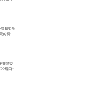
现违规行为
》修订的后
与编辑。
%，公平当
平交易委员
店主
万元的罚
及广告、促
易法，控股
司股票总
关联公司的
制协商请
年12月收
反了行为限
平交易委
程序，公平
又收购了其
22届国会
公平交易
件之前就
对收到的意
元罚款，对
将继续保持
制定工
于通过查处
，朱主委
进行持续监
。朱主委对
果的帖子中
对此，国民
"给国民