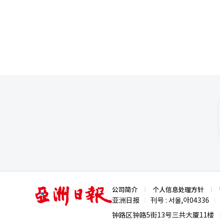
带来困扰，深感遗憾。这是看到
的争议"。针对民主党议员全贤熙
平交易案件增多，企业的需求也
确表示"没有计划"。※ 本报道经
亚
公司简介
个人信息处理方针
洲
亚洲日报
刊号 : 서울,아04336
|
|
日
报
钟路区钟路5街13号三共大厦11楼