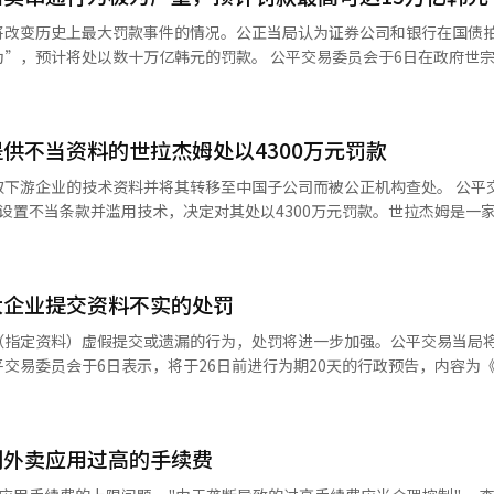
服务提供商均可免责。公平交易委员会对此进行了修正，要求根据事故发
将改变历史上最大罚款事件的情况。公正当局认为证券公司和银行在国债
责任分担。关于用户的用户名及密码责任转嫁条款也进行了修正。LG U
十万亿韩元的罚款。 公平交易委员会于6日在政府世宗大厦举行
归咎于用户，只有在服务提供商故意或重大过失的情况下才承担责任。公
报。早在去年3月，公平交易委员会已向国债专业交易商（PD）发送了
提供商因过失造成的损害责任范围，以消除不公平性。此外，服务中断等
被调查人，审议程序将正式启动。 被调查人包括10家证券公司：△
调整。通信三家公司以用户存在故意或过失为由，单方面免除责任或限制
券 △未来资产证券 △三星证券 △新韩证券 △NH投资证券 △KB证券 △
为减免理由，而非免责。在条款修订或合同解除时，客户在一定期限内未
供不当资料的世拉杰姆处以4300万元罚款
 △农协 △中小企业银行 △ 하나银行 △产业银行。 政府为筹集资金而发行
了改善。只有在事先明确告知客户在一定期限内未表明意向即视为同意的
最低的公司将中标，只有18家经政府认证的公司（PD）可以参与招标。
企业的技术资料并将其转移至中国子公司而被公正机构查处。 公平交易委员会
相关人士表示：“此次措施是对与国民生活密切相关的通信服务整体条款
员会的审查员认为，这些公司在2020年1月至
设置不当条款并滥用技术，决定对其处以4300万元罚款。世拉杰姆是一
任。未来，我们将继续检查不公平条款，以保护消费者权益，促进公平交
卖，并进行了串通和信息交换的违法行为。 审查员还判断，他们的行为属于
I）系统翻译与编辑。
的违法行为”。此外，审查员建议采取整改措施、处以罚款，并对法人及
货商所制作的模具图纸等技术资料的所有权归其所有的条款。公正委认为
可能接近15万亿韩元。公平交易委员会相关人士表示：“委员会将根据法
大企业提交资料不实的处罚
其中7份提供给中国法人。同时，世拉杰姆还要求供货商提供电机部件的外
认为，这种行为违反了下游合同法，属于不当向第三方提供技术资料。 因此，
（指定资料）虚假提交或遗漏的行为，处罚将进一步加强。公平交易当局
并发出未来防止重犯的命令和停止命令等整改指令。 公正委相关人士表
交易委员会于6日表示，将于26日前进行为期20天的行政预告，内容为
个月的意见书提交期限，包括延长期限。 公平交易委员会计划从本月开
的技术资料权利单方面归属于主承包商的约定属于不当条款，公正委将继
为的举报指引》修订案。此次修订旨在弥补以往举报指引实施过程中出现
进行审议。此前，主病基委员长在5月的政府成立一周年记者会上表示，尽
行严厉应对。”※ 本报道经人工智能（AI）系统翻译与编辑。
交行为的处罚实效。首先，针对重大指定资料虚假提交行为的举报标准将
事件。
严重性较大，但如果可识别性不明确，则不纳入举报对象。今后，若违反
制外卖应用过高的手续费
也相当，则原则上将纳入举报对象。此外，新增了对最近三年内重复相同
复违法者并没有单独的举报标准，导致处罚实效性不足，此次修订反映了