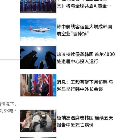
言》将与全球共启AI黄金时
代
韩中航线客运量大增成韩国
航空业"香饽饽"
热浪持续侵袭韩国 首尔4000
处避暑中心投入运行
消息：王毅有望下月访韩 与
赵显举行韩中外长会谈
断情况下，
对SK电
密码责任转
极端高温席卷韩国 连续五天
息泄露事件
报告中暑死亡病例
免责条款进
统被黑客