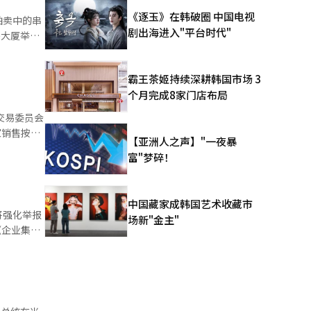
生时服务提
《逐玉》在韩破圈 中国电视
拍卖中的串
+将因用户
剧出海进入"平台时代"
平交易委员
相关审查报
情况下的损
赔偿范围的
霸王茶姬持续深耕韩国市场 3
韩国投资证
提出异议即
个月完成8家门店布局
情况下，才
在这18家
进行检查，
家销售按摩
易惯例的建
【亚洲人之声】"一夜暴
富"梦碎！
相关人员提
，这种做法
律规定计算
观等资
中国藏家成韩国艺术收藏市
公
将强化举报
场新"金主"
《企业集团
续对损害公
的不足，提
可能在第
大幅加强。
行为的严重
违反行为的
这一问题。