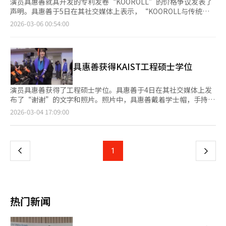
演员具惠善就其开发的专利发卷“KOOROLL”的价格争议发表了
声明。具惠善于5日在其社交媒体上表示，“KOOROLL与传统圆
形发卷不同，去除了80%以上的塑料”，并称“传统发卷容易缠绕
2026-03-06 00:54:00
头发，而KOOROLL可以展开，轻松去除头发并自我恢复”。她还
提到，“由于耐用性好，可以永久使用。初期生产数量不多，成本
较高，因此目前价格较高，但计划通过折扣活动降低消费者的购买
负担。”同时，她宣传道：“如果考虑环保，请选择
具惠善获得KAIST工程硕士学位
KOOROLL。”近日，具惠善在社交媒体上公开了KOOROLL的官
方销售网站链接和价格信息，引发网友热议。普通发卷价格通常在
400至500韩元之间，而一些高端产品价格在4000至5000韩元左
演员具惠善获得了工程硕士学位。具惠善于4日在其社交媒体上发
右。此外，具惠善最近在韩国科学技术院（KAIST）科学新闻学研
布了“谢谢”的文字和照片。照片中，具惠善戴着学士帽，手持
究生院获得了工程硕士学位。KOOROLL于2025年被评为韩国优秀
KAIST文术未来战略学院科学新闻学专业的工程硕士学位证书。网
页
2026-03-04 17:09:00
专利奖。※ 本报道经人工智能（AI）系统翻译与编辑。
友们纷纷表示“祝贺”和“可爱”等。此外，具惠善曾在1月宣布
提前完成KAIST研究生课程。※ 本报道经人工智能（AI）系统翻译
一
与编辑。
上
1
下
一
页
热门新闻