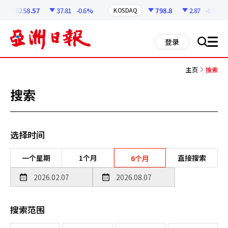
코
인
6258.57
37.81
-0.6%
798.8
2.87
-0.36%
KOSDAQ
정
보
all
登录
搜
men
索
主页
搜索
搜索
选择时间
一个星期
1个月
直接搜索
6个月
搜索范围