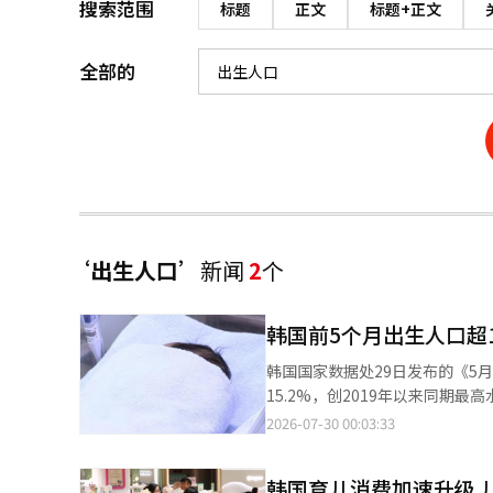
搜索范围
标题
正文
标题+正文
全部的
‘出生人口’
新闻
2
个
韩国前5个月出生人口超1
韩国国家数据处29日发布的《5月
15.2%，创2019年以来同期最高水平。 数据显示，今年5月韩国出生人口为2.316万人，同比增
13.6%，自2024年7月以来连续23个月保持
2026-07-30 00:03:33
较去年同期提高0.1。2024年，总
月以来连续17个月上升。 与此同时，韩国5月死亡人数达2.9573万人，同比增长3.8%，为韩国历来统计中首次单月
韩国育儿消费加速升级 
死亡人数突破2.9万人，也高于2022年5月新冠疫情