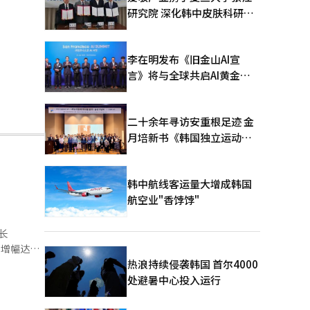
研究院 深化韩中皮肤科研合
作
李在明发布《旧金山AI宣
言》将与全球共启AI黄金时
代
二十余年寻访安重根足迹 金
月培新书《韩国独立运动圣
地：向旅顺口追问历史》出
版
韩中航线客运量大增成韩国
航空业"香饽饽"
长
热浪持续侵袭韩国 首尔4000
2025年1
处避暑中心投入运行