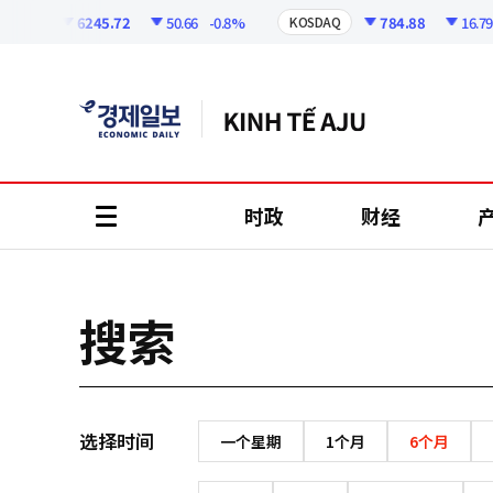
코
인
6245.72
50.66
-0.8%
784.88
16.79
OSPI
KOSDAQ
정
보
时政
财经
all
menu
搜索
选择时间
一个星期
1个月
6个月