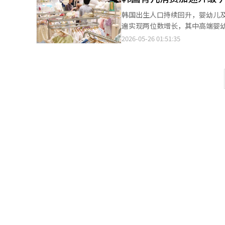
昼夜温差超过10摄氏度的天数较
韩国出生人口持续回升，婴幼儿
升。 受出生增加、死亡增速放缓的共同影响，韩国5月人口自然减少6413人，较去年5月的8103人收窄1690人，为近
遍实现两位数增长，其中高端婴
5年来5月最小降幅。 反映未来出生走势的结婚登记数量有所回落。5月结婚登记2.0368万对，同比减少6.4%，结束
观念变化，正推动韩国育儿消费市场向品质化、高端化方向
2026-05-26 01:51:35
此前的增长态势。今年1至5月结婚
百货商店儿童品类销售额整体增长
3.9%，为近8年来5月最低水平；
30%；高端婴儿用品销售额同比
费者提前购买。 新世界百货第一季度进口儿童品牌销售额同比增长21.5%，韩国本土儿童品牌销售额增长10.4%。现
代百货同期儿童品类销售额增长3
整体水平。根据韩国产业通商资源
上销售额8.1%的增速。 与此同时，韩国主要百货企业正加快围绕亲子消费展开营销布局。乐天百货近期在蚕室店推
出高端婴儿用品及婴儿车品牌快
动吸引家庭消费客群。 韩国出生人口自2024年7月至今年2月已连续20个月保持增长。市场普遍认为，出生人口回升
以及家庭育儿消费意愿改善，是
重视程度不断提高，也推动高端