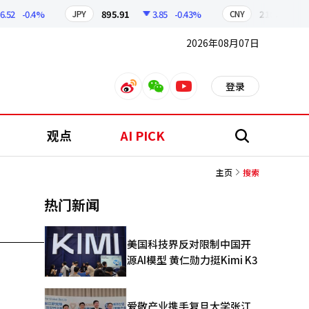
.52
-0.4%
895.91
3.85
-0.43%
210.38
0
JPY
CNY
2026年08月07日
登录
weibo
weixin
youtube
观点
AI PICK
搜
索
主页
搜索
热门新闻
美国科技界反对限制中国开
源AI模型 黄仁勋力挺Kimi K3
爱敬产业携手复旦大学张江