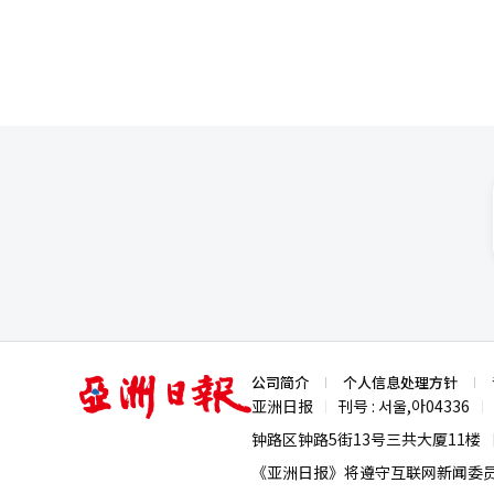
亚
公司简介
个人信息处理方针
洲
亚洲日报
刊号 : 서울,아04336
|
|
日
报
钟路区钟路5街13号三共大厦11楼
《亚洲日报》将遵守互联网新闻委