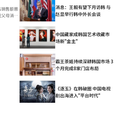
亡人数上
消息：王毅有望下月访韩 与
品销售额普
赵显举行韩中外长会谈
轻父母消费
，同比减少
销售额增长
中国藏家成韩国艺术收藏市
价，带动消
场新"金主"
速同样高于
于整体线
霸王茶姬持续深耕韩国市场 3
个月完成8家门店布局
亲子主题活
与功能性的
《逐玉》在韩破圈 中国电视
剧出海进入"平台时代"