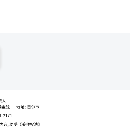
责人
梁圭铉
地址 : 首尔市
|
-2171
容, 均受《著作权法》