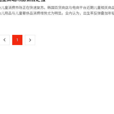
去年同期增加约3天，加之高龄群体基础疾病易受气温骤变影响，导致死
及儿童消费市场正在快速复苏。韩国百货商店与电商平台近期儿童相关商
幼儿用品与儿童奢侈品消费增势尤为明显。业内认为，出生率反弹叠加年
发展。 据韩国流通业25日消息，今年第一季度韩国主要
页
登记累计10.3299万对，同比增长3.9%。同期，韩国离婚登记7122对
约20%。其中，乐天百货儿童品类销售额同比增长20%，儿童奢侈品牌
1至5月累计离婚登记3.624万对，同比微增0.2%。
增长180%。业内分析认为，部分进口高端品牌在韩元贬值背景下预告涨
一
上
1
下
1.4%，其中儿童奢侈品销售额同比大增51.3%。电商渠道婴幼儿消费增
部数据，今年3月韩国线上婴幼儿及儿童用品销售额同比增长10.7%，高
一
闪活动；新世界百货则加强功能性童装推广；现代百货也围绕儿童家具与
页
近期儿童消费市场升温的重要背景。与此同时，年轻父母对品质、安全性
育儿产品需求持续扩大。