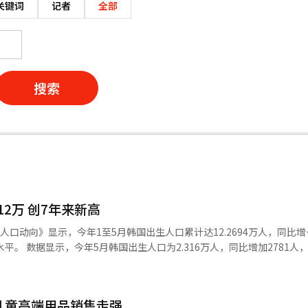
关键词
记者
全部
搜索
2万 创7年来新高
人口动向》显示，今年1至5月韩国出生人口累计达12.2694万人，同比增
加2781人，增幅达
增长，且已连续5个月保持两位数增长。 今年5月韩国总和生育率为0.85，
和生育率跌至0.75后，去年回升至0.8左右，今年3至4月已升至0.9左右，自
儿童高端用品销售走强
高峰期的2.8902万人。 国家数据处相关负责人分析认为，今年5月