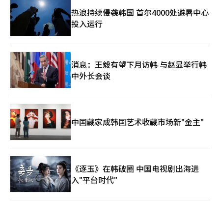
热浪持续侵袭韩国 首尔4000处避暑中心
投入运行
消息：王毅有望下月访韩 与赵显举行韩
中外长会谈
中国藏家成韩国艺术收藏市场新"金主"
《逐玉》在韩破圈 中国电视剧出海进
入"平台时代"