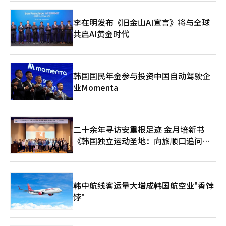
荐功能。 尤其是在平台基础的出版市场，AI的应用更加活跃。电子
书和网络小说平台通过强化AI推荐系统、自动编辑功能和摘要服务
李在明发布《旧金山AI宣言》将与全球
等策略，增加用户的停留时间。此外，过去需要数万元的封面图像
共启AI黄金时代
和插图，现在通过AI以低成本制作，使用频繁。 然而，部分读者群
体对AI生成的内容也表现出抵触情绪。在信息传递为主的内容中，
AI的应用接受度较高，但在文学或散文等情感和个性重要的领域，
仍然认为人类作家的角色至关重要。 业界普遍认为，生成型AI更可
能成为提升生产力的协作工具，而非完全取代出版人。简单重复的
韩国国民年金参与投资中国自动驾驶企
工作将由AI承担，而策划、创造力、最终编辑和策展则由人类负
业Momenta
责。 生成型AI的普及不仅改变了出版行业的制作方式，也成为内容
消费和流通结构的关键变量。在制作速度和全球扩展性日益重要的
环境下，AI的应用能力有望成为出版行业的新竞争力。※ 本报道经
人工智能（AI）系统翻译与编辑。
二十余年寻访安重根足迹 金月培新书
《韩国独立运动圣地：向旅顺口追问历
史》出版
韩中航线客运量大增成韩国航空业"香饽
饽"