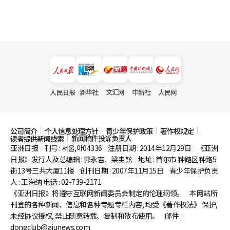
人民日报
新华社
文汇网
中新社
人民网
公司简介
个人信息处理方针
青少年保护政策
著作权规定
新闻稿件投诉负责人
读者提供新闻线索
亚洲日报
刊号 : 서울,아04336
注册日期 : 2014年12月29日
《亚洲
|
|
|
日报》发行人及总编辑 : 郭永吉、梁圭铉
地址 : 首尔市
钟路区钟路5
|
街13号三共大厦11楼
创刊日期 : 2007年11月15日
青少年保护负责
|
|
人 : 王海纳 电话 : 02-739-2171
《亚洲日报》将遵守互联网新闻委员会制定的伦理纲领。
本网站所
|
刊登的各种新闻、信息和各种专题专栏内容, 均受《著作权法》
保护,
未经协议授权, 禁止随意转载、复制和散布使用。
邮件 :
|
dongclub@ajunews.com