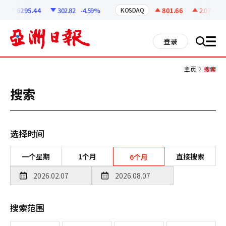
코
인
6295.44
302.82
-4.59%
801.66
2.07
+0.
KOSDAQ
정
보
all
登录
搜
men
索
主页
搜索
搜索
选择时间
一个星期
1个月
直接搜索
6个月
搜索范围