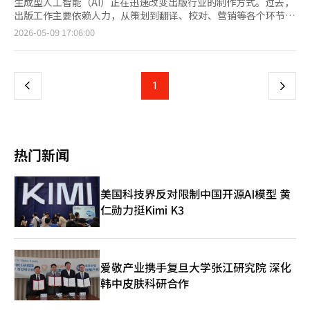
生成型人工智能（AI）正在迅速改变出版行业的制作方式。过去，
出版工作主要依赖人力，从策划到翻译、校对、营销等各个环节，
而现在，随着AI基础的自动化和协作结构的重组，行业的变化正在
页
2026-05-09 17:06:00
加速。尤其是内容制作速度的提升和全球流通壁垒的降低，预计将
改变出版市场的结构。 根据行业消息，最近国内出版行业中，利
一
用生成型AI进行内容制作的过程正在迅速变化。AI的应用已超越简
单的句子生成，广泛应用于资料调查、初稿撰写、翻译、校对、摘
上
1
下
要、宣传文案制作等出版制作的各个环节。 尤其是，随着社会热
点或特定事件发生后相关书籍迅速出版的案例增多，AI的应用潜力
一
引起了更多关注。过去，收集相关资料和整理稿件需要相当长的时
间，但现在通过AI，资料整理和初稿撰写的速度大大缩短。 分析认
页
为，生成型AI正在加剧出版制作的速度竞争。一些电子书和实用书
热门新闻
籍从策划到出版的时间大幅缩短，尤其是在电子书和网络小说市
场，快速的制作周期和内容供应速度变得愈加重要，AI的应用也随
之提升。 AI翻译技术的发展也成为出版行业变化的关键因素。最
美国科技界反对限制中国开源AI模型 黄
近，基于生成型AI的翻译质量迅速提高，海外书籍在国内出版的速
仁勋力挺Kimi K3
度也随之加快。过去，专业翻译和校对工作需要数月时间，而现
在，AI进行初步翻译后，人类再进行润色，这种方式大大提高了制
作效率。 这种变化也影响了国内内容的海外拓展。通过AI翻译，网
络小说、电子书和实用内容可以迅速转换成多种语言，使得中小型
出版社和小型创作者也能获得进入全球市场的机会。 在出版的附
爱敬产业携手复旦大学张江研究院 深化
加工作中，AI的应用范围也在扩大。越来越多的案例显示，利用生
韩中皮肤科研合作
成型AI制作书籍封面设计方案，自动生成宣传文案、介绍文字和推
荐语等。AI技术也被应用于根据读者偏好制作摘要内容和个性化推