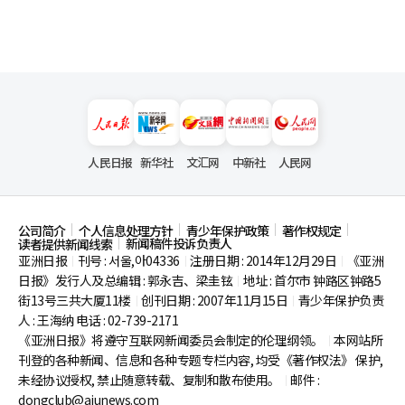
人民日报
新华社
文汇网
中新社
人民网
公司简介
个人信息处理方针
青少年保护政策
著作权规定
新闻稿件投诉负责人
读者提供新闻线索
亚洲日报
刊号 : 서울,아04336
注册日期 : 2014年12月29日
《亚洲
|
|
|
日报》发行人及总编辑 : 郭永吉、梁圭铉
地址 : 首尔市
钟路区钟路5
|
街13号三共大厦11楼
创刊日期 : 2007年11月15日
青少年保护负责
|
|
人 : 王海纳 电话 : 02-739-2171
《亚洲日报》将遵守互联网新闻委员会制定的伦理纲领。
本网站所
|
刊登的各种新闻、信息和各种专题专栏内容, 均受《著作权法》
保护,
未经协议授权, 禁止随意转载、复制和散布使用。
邮件 :
|
dongclub@ajunews.com