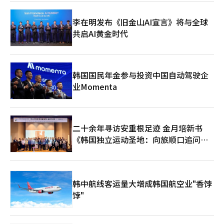
荐功能。 尤其是在平台基础的出版市场，AI的应用更加活跃。电子
书和网络小说平台通过强化AI推荐系统、自动编辑功能和摘要服务
李在明发布《旧金山AI宣言》将与全球
等策略，增加用户的停留时间。此外，过去需要数万元的封面图像
共启AI黄金时代
和插图，现在通过AI以低成本制作，使用频繁。 然而，部分读者群
体对AI生成的内容也表现出抵触情绪。在信息传递为主的内容中，
AI的应用接受度较高，但在文学或散文等情感和个性重要的领域，
仍然认为人类作家的角色至关重要。 业界普遍认为，生成型AI更可
能成为提升生产力的协作工具，而非完全取代出版人。简单重复的
韩国国民年金参与投资中国自动驾驶企
工作将由AI承担，而策划、创造力、最终编辑和策展则由人类负
业Momenta
责。 生成型AI的普及不仅改变了出版行业的制作方式，也成为内容
消费和流通结构的关键变量。在制作速度和全球扩展性日益重要的
环境下，AI的应用能力有望成为出版行业的新竞争力。※ 本报道经
人工智能（AI）系统翻译与编辑。
二十余年寻访安重根足迹 金月培新书
《韩国独立运动圣地：向旅顺口追问历
史》出版
韩中航线客运量大增成韩国航空业"香饽
饽"