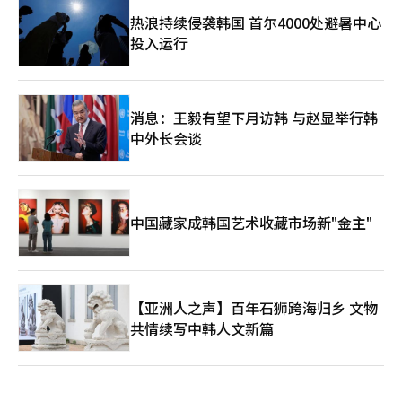
热浪持续侵袭韩国 首尔4000处避暑中心
投入运行
消息：王毅有望下月访韩 与赵显举行韩
中外长会谈
中国藏家成韩国艺术收藏市场新"金主"
【亚洲人之声】百年石狮跨海归乡 文物
共情续写中韩人文新篇