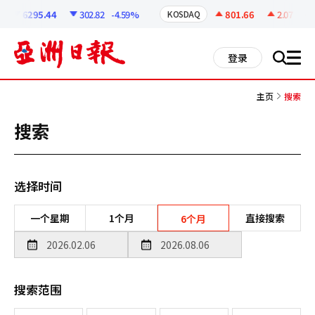
코
인
6295.44
302.82
-4.59%
801.66
2.07
+0.2
KOSDAQ
정
보
all
登录
搜
men
索
主页
搜索
搜索
选择时间
一个星期
1个月
直接搜索
6个月
搜索范围