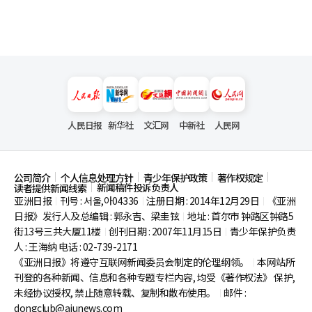
人民日报
新华社
文汇网
中新社
人民网
公司简介
个人信息处理方针
青少年保护政策
著作权规定
新闻稿件投诉负责人
读者提供新闻线索
亚洲日报
刊号 : 서울,아04336
注册日期 : 2014年12月29日
《亚洲
|
|
|
日报》发行人及总编辑 : 郭永吉、梁圭铉
地址 : 首尔市
钟路区钟路5
|
街13号三共大厦11楼
创刊日期 : 2007年11月15日
青少年保护负责
|
|
人 : 王海纳 电话 : 02-739-2171
《亚洲日报》将遵守互联网新闻委员会制定的伦理纲领。
本网站所
|
刊登的各种新闻、信息和各种专题专栏内容, 均受《著作权法》
保护,
未经协议授权, 禁止随意转载、复制和散布使用。
邮件 :
|
dongclub@ajunews.com