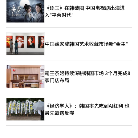
《逐玉》在韩破圈 中国电视剧出海进
入"平台时代"
中国藏家成韩国艺术收藏市场新"金主"
霸王茶姬持续深耕韩国市场 3个月完成8
家门店布局
《经济学人》：韩国率先吃到AI红利 也
最先遭遇反噬