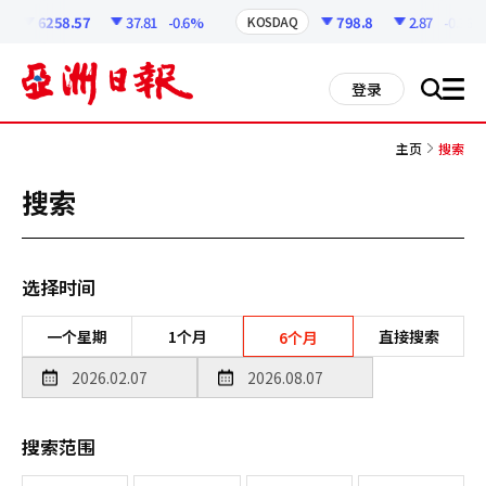
코
인
6258.57
37.81
-0.6%
798.8
2.87
-0.36%
KOSDAQ
정
보
all
登录
搜
men
索
主页
搜索
搜索
选择时间
一个星期
1个月
直接搜索
6个月
搜索范围