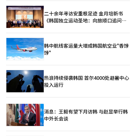
型武功和变幻莫测的攻击模式，使对手难以预测攻击时机，预计将
改变以无敌连击为中心的战斗元。 新服务器‘唯一无二’也将开
二十余年寻访安重根足迹 金月培新书
放。为了让新用户和回归用户能够快速加入核心内容，将提供装备
《韩国独立运动圣地：向旅顺口追问历
支持全套和成长指南。同时，还将提供获得最高等级神话装备的机
会。 Netmarble还公开了2026年的更新路线图。第二季度将推出
史》出版
首个神话 dungeon‘猛毒的花园’、职业变更权的改善以及PvE
内容‘试炼之塔’。第三季度将更新新职业‘龙骑士’，并推出首
个独特等级‘鬼天’装备和新鬼天武器。同时也将进行血风之地的
韩中航线客运量大增成韩国航空业"香饽
改善工作。 第四季度将计划推出新职业和服务8周年纪念活动及更
饽"
新，并展示《剑灵：革命》的新区域和剧情。 Netmarble在更新
之前正在特设网站进行预约。参与的用户将获得+10强化的闪耀古
代装备全套、100%古代强化成功券、100%古代损坏恢复券和特
别面部装饰图案‘NEXT Vision’。 此次更新在长期服务游戏的技
热浪持续侵袭韩国 首尔4000处避暑中心
术性重塑方面具有重要意义。引擎更换是一项开发负担较大的工
投入运行
作，但在图形质量、内容扩展性和新用户引入方面都可以期待效
果。此外，结合新服务器和成长支持，降低了回归用户的进入门
槛。 未来的关键在于虚幻引擎5转换后的实际游戏优化和新内容的
体验完整度。移动MMORPG不仅在图形质量上，发热、帧稳定
性、战斗操作感、成长速度等因素也对用户满意度产生重大影响。
消息：王毅有望下月访韩 与赵显举行韩
Netmarble能否通过此次‘NEXT’更新同时吸引现有用户和新、
中外长会谈
回归用户，值得关注。※ 本报道经人工智能（AI）系统翻译与编
辑。