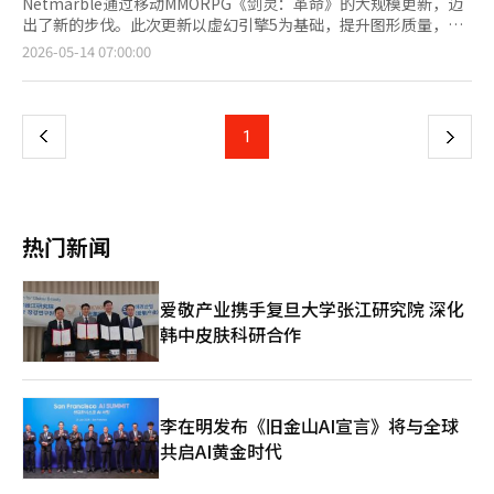
Netmarble通过移动MMORPG《剑灵：革命》的大规模更新，迈
出了新的步伐。此次更新以虚幻引擎5为基础，提升图形质量，并
推出新职业和新服务器，旨在增强长期服务的竞争力。
页
2026-05-14 07:00:00
Netmarble于13日举行了在线展示会，公开了定于5月26日进行的
大规模更新‘NEXT剑灵：革命’。展示会上，开发公司
一
Netmarble FNC的柳在成导演、李煥鍾策划团队长以及
Netmarble的郑承焕事业本部长出席，介绍了更新的方向和主要
上
1
下
内容。 此次更新的核心是引擎转换。Netmarble将《剑灵：革
命》的游戏引擎更换为虚幻引擎5，并全面重构了游戏内的主要区
一
域，如无一峰、英林村和机缘绝壁。增强了草木的密度、色彩和光
反射表现等环境细节，同时改善了主要物体的纹理分辨率和远景地
页
标的表现。 实时光照技术也得到了应用。光线自然地反射在墙壁
热门新闻
和地面上，阴影和黑暗空间的表现得到了立体化的改善，从而提升
了整体空间感。Netmarble表示，更新不仅仅是简单的图形改
善，更是将原作的情感在现代移动环境中重新实现的重点。 柳在
爱敬产业携手复旦大学张江研究院 深化
成Netmarble FNC导演表示：“在准备NEXT更新时，我们专注于
韩中皮肤科研合作
两个目标：第一是通过引擎升级实现视觉创新，第二是将原作的乐
趣更好地融入到移动游戏中，进一步进化。” 根据用户意见，新
增了新的体型。新体型‘长身林族’在保留原有林族可爱娇小魅力
的同时，满足了用户对更成熟和修长比例的需求。耳朵和尾巴的自
定义选项也得到了扩展。 新职业‘幻术师’也已公开。幻术师与
李在明发布《旧金山AI宣言》将与全球
以强大武功为中心的现有职业不同，利用幻觉和干扰进行战斗。通
共启AI黄金时代
过在周围洒下星星，并使用幻术使自己看起来像星星，来躲避敌人
的攻击，然后在意想不到的位置瞬间发起攻击。 幻术师利用延迟