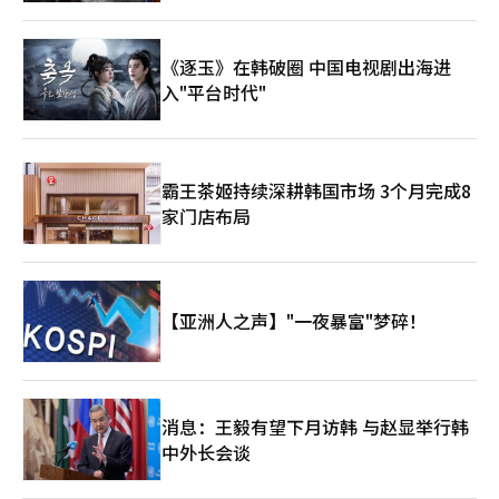
《逐玉》在韩破圈 中国电视剧出海进
入"平台时代"
霸王茶姬持续深耕韩国市场 3个月完成8
家门店布局
【亚洲人之声】"一夜暴富"梦碎！
消息：王毅有望下月访韩 与赵显举行韩
中外长会谈