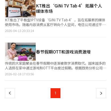
其中。 以往，家庭开通和A/S主要依赖家庭经理与客户协调时间进
活的满意度（73.5%）和持续意向（58.3%）持续上升。休闲生活
耗品会根据更换周期定期配送。涂有陶瓷涂层的干燥桶在租赁期间
行上门服务。由于互联网产品的特性，快速安装至关重要，但对于
KT推出‘GiNi TV Tab 4’拓展个人
中，偏好“独自”（52.2%）享受的休闲活动明显高于“与他人一
可享受一次免费更换服务。 该型号也符合地方政府开展的“食品
设备回收和商品变更等相对简单的工作，仍需上门服务。随着单人
媒体市场
起”（30.0%）和“其他”（17.8%），显示出独处的时间被积极
垃圾减量设备补贴支持项目”的补贴对象。一次性购买时，可以根
家庭的增加，越来越多的客户对上门服务感到负担，这也是非接触
选择和享受的生活方式。
据各地方政府的标准获得部分购买金额的补贴。※ 本报道经人工
转型的背景之一。 LG U+首先改善了服务退订客户的设备回收流
KT推出了平板型IPTV设备‘GiNi TV Tab 4’，旨在拓展新的媒体
智能（AI）系统翻译与编辑。
程。以往由家庭经理上门回收设备，现在回收地址不仅限于家庭，
使用市场。随着内容消费从客厅转向个人空间，电信公司通过平板
还扩展到工作地点。同时，提供可进行设备包装的专用盒子，并增
型IPTV设备创造新需求。KT宣布推出‘GiNi TV Tab 4’，这款设
2026-04-13 20:33:14
加了便利店快递服务。 因此，退订设备的非接触回收数量从月均
备允许用户在家中任何地方自由观看实时频道和点播内容，扩展了
19000件增加到2025年的36000件，预计到2026年将达到43000
传统客厅电视的使用环境。随着IPTV市场进入成熟阶段，电信公
件。通过让客户自行包装和寄送，减轻了上门回收的负担。 自助
司正在寻找新的增长动力。根据科学技术信息通信部的数据，韩国
开通服务也在不断扩大。LG U+增加了客户可自行安装的设备，如
IPTV用户约为2000万，获取新客户变得越来越困难。为此，电信
春节假期OTT和游戏消费激增
路由器、机顶盒和AI音箱，并在官方网站上提供安装指南和宣传
公司通过多设备战略创造额外需求。KT通过GiNi TV Tab系列扩大
册。自助开通的数量从月均3000件增加到2025年的13000件，今
了现有IPTV用户的设备需求。随着单人家庭增加和个人媒体消费
年已超过20000件。 客户的反馈也非常积极。LG U+内部调查显
扩大，移动平板IPTV的需求正在增长，尤其是在远程工作和在线
传统的大家庭聚会在春节假期中逐渐被数字消费取代。越来越多的
示，推荐快递开通服务的原因中，认为“无需等待家庭经理，快速
内容消费增加的背景下。GiNi TV Tab 4在个人媒体趋势中增强了
人选择在家中通过游戏和OTT平台度过假期。根据趋势分析公司
安装”的占52%，而“非接触进行”占17%。对于上班族或难以
内容的可访问性和AI功能。通过GiNi TV小工具，用户无需打开应
Quantumrun的数据，去年假期期间，全球游戏时间比平日增加了
页
2026-02-18 17:03:56
协调上门时间的客户，非接触方式的便利性显得尤为重要。 LG
用即可在主屏幕上点击观看热门VOD内容，并通过谷歌的Gemini
50%到75%。长假期让人们有时间投入高端游戏，形成了假期特
U+从今年起在A/S领域也引入了非接触方式。非接触A/S适用于客
AI进行语音搜索和信息查询。硬件性能也有所提升，11英寸屏幕和
需。视频内容的消费也在增加。根据数据平台IGAWorks的分析，
一
户明确故障原因或通过客服咨询确认设备故障的情况。而对于互联
7040mAh电池支持25W快速充电，提升了使用便利性。设备配备
去年初9天假期中，韩国Netflix的日使用时间比假期前一周日增加
网故障等原因不明确的问题，则仍需进行上门A/S。简单故障快速
6GB内存和128GB存储空间，外部存储支持最大2TB。随着
了20%。假期不再只是回家团聚，而是集中观看积压剧集的时间。
上
1
下
处理，复杂故障则进行现场响应。 这一变化表明，通信公司的家
IPTV、OTT和AI服务竞争加剧，结合设备和平台的生态系统扩展
这种变化反映了价值观和经济状况的变化。人们更倾向于在假期中
庭服务运营正从以往的上门服务转向选择性服务。对于客户而言，
战略变得重要。移动IPTV设备是这一战略的核心工具，未来AI驱动
自我放松，尤其是单人家庭的增加，使得在家享受娱乐成为趋势。
一
减少了协调上门时间的负担，而通信公司也能更高效地管理投入到
的个人媒体平台竞争将更加激烈。KT计划通过扩展AI功能的IPTV
经济因素也是原因之一。高通胀下，长途旅行和节日准备的高成本
简单工作的现场人员。然而，非接触处理的扩大必须确保安装指南
设备来增强媒体平台竞争力。随着AI、IPTV和OTT结合的个人媒
让人们选择留在家中。相比之下，OTT和游戏的低成本成为高性价