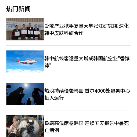
的准确性和客服咨询质量，以免导致服务质量下降。 虽然非接触
页
体环境的普及，电信设备战略将更加多样化。KT设备事业本部长
比的选择。IT公司也在假期前推出原创内容和更新，以吸引用户。
热门新闻
服务提供了极大的便利，但并不能替代所有故障。在难以判断原因
孙正烨表示：“GiNi TV Tab 4将IPTV和AI集成到一个平板中，将
未来，节日IT经济将随着技术进步而更加复杂。AI个性化推荐技术
的故障或需要更换布线设备的情况下，仍然需要专业人员上门服
客厅为中心的媒体体验扩展到个人空间。我们将继续通过结合AI技
将根据用户的观看历史和使用模式，自动推荐假期期间的内容，防
务。LG U+在扩大客户选择权的同时，需明确不同故障类型的处理
术的多样化设备提供差异化的媒体生活。”※ 本报道经人工智能
止用户流失。随着VR和AR设备的普及，空间限制将消失，虚拟空
爱敬产业携手复旦大学张江研究院 深化
标准，以提升服务满意度。 LG U+家庭服务客户满意负责人尹京仁
（AI）系统翻译与编辑。
间中与家人互动的新型“数字节日”可能成为现实。为了将假期用
表示：“我们正在扩大非接触服务，让客户能够选择所需服务的方
韩中皮肤科研合作
户转化为忠实客户，内容、商业和社区结合的“超级应用”竞争将
式，摆脱等待上门的结构。未来，我们将持续改善家庭服务运营方
更加激烈。※ 本报道经人工智能（AI）系统翻译与编辑。
式，以减少客户不便，提高使用便利性。”※ 本报道经人工智能
（AI）系统翻译与编辑。
韩中航线客运量大增成韩国航空业"香饽
饽"
热浪持续侵袭韩国 首尔4000处避暑中心
投入运行
极端高温席卷韩国 连续五天报告中暑死
亡病例