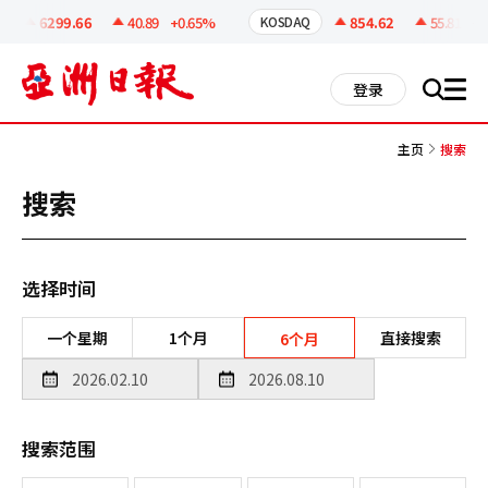
코
인
6299.66
40.89
+0.65%
854.62
55.81
+6.
KOSDAQ
정
보
all
登录
搜
men
索
主页
搜索
搜索
选择时间
一个星期
1个月
直接搜索
6个月
搜索范围