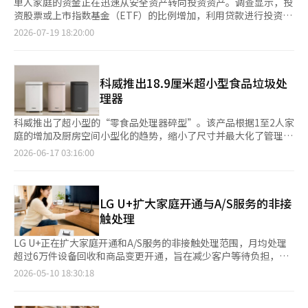
单人家庭的资金正在迅速从安全资产转向投资资产。调查显示，投
资股票或上市指数基金（ETF）的比例增加，利用贷款进行投资的
案例也在上升。 根据KB金融集团于19日发布的《2026韩国单人家
2026-07-19 18:20:00
庭报告》，单人家庭的“储蓄”比例（28.3%）比两年前下降了
7.8个百分点，而“股票和ETF”（21.1%）则增加了6.1个百分
点，“虚拟资产”（3.5%）也增加了1.3个百分点。 所谓的“借贷
投资”增长趋势也得到了确认。持有贷款的投资者中，通过贷款投
科威推出18.9厘米超小型食品垃圾处
资金融产品的经历（34.0%）比2024年的28.8%提高了5.2个百分
理器
点。这被解读为今年股市持续上涨，单人家庭的资金积极从安全资
产转向投资资产的结果。 利用贷款进行投资的经历在性别上存在
科威推出了超小型的“零食品处理器碎型”。该产品根据1至2人家
显著差异。男性的比例为42.4%，是女性（21.7%）的两倍。男性
庭的增加及厨房空间小型化的趋势，缩小了尺寸并最大化了管理便
在各年龄段的经历者比例均超过30%，其中20岁以下的比例最高
利性。 根据科威的介绍，此次新产品有2L和3L两种型号。其中，
2026-06-17 03:16:00
（49.6%）。相反，女性在各年龄段的经历者比例均未超过25%。
2L型号的宽度仅为18.9厘米，属于国内超小型尺寸，可以轻松安装
KB金融经营研究所分析称：“利用贷款进行杠杆投资并非单人家
在狭窄的水槽旁边的空隙中。 考虑到单间公寓或办公楼等厨房与
庭普遍现象，而是更集中于男性。”并指出：“随着伴随贷款的投
生活空间相近的环境，该产品采用了“存储模式”，平均噪音仅为
资扩大，男性单人家庭的风险可能会增加。” 从事副业的单人家
18.7分贝。颜色有瓷白、温和粉、深灰三种可选。 反映小型家庭生
LG U+扩大家庭开通与A/S服务的非接
庭比例达59.6%，较2022年的42.0%上升了17.6个百分点。大多数
活方式的自动管理功能也十分突出。针对食品垃圾产生较少、需要
触处理
人选择从事副业的原因是“自愿原因”（79.5%），主要动机
几天集中处理的家庭，该产品配备了“安心存储模式”。食品可在
是“为余钱和应急资金做准备”（40.4%），显示出更多的是为了
卫生条件下存放最长达7天，并每天进行10分钟的高温加热以抑制
LG U+正在扩大家庭开通和A/S服务的非接触处理范围，月均处理
未来而非生计的考虑。尤其是从事多个副业的单人家庭在婚姻、养
腐败。经过一定时间后，设备会自动切换到“标准模式”，进行食
超过6万件设备回收和商品变更开通，旨在减少客户等待负担，调
老、自我发展和资产管理等方面表现出更积极和自信的态度。 随
品的干燥和粉碎。 设备内部管理也十分简便。高温清洗功能使得
整服务结构。 LG U+在家庭开通和A/S服务中，非接触处理的范围
2026-05-10 18:30:18
着单人生活成为韩国社会的新标准，消费、休闲和饮食习惯也在发
干燥桶内部易于维护，蒸汽通过的通道可拆卸清洗。通道中应用的
不断扩大，月均处理超过6万件。以退订客户的设备回收和自助开
生变化。单人家庭在消费中重视性价比和个人喜好，同时积极选择
UV-C杀菌功能可消灭99.9%的大肠杆菌和沙门氏菌等细菌。 同
通为重点，非接触处理的规模逐步增加，今年起还将简单A/S纳入
考虑健康的高端食品和独自享受的休闲活动。 单人家庭对当前生
时，消耗品的管理负担也降低了。使用租赁服务时，除臭滤网等消