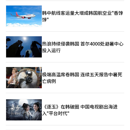
型武功和变幻莫测的攻击模式，使对手难以预测攻击时机，预计将
改变以无敌连击为中心的战斗元。 新服务器‘唯一无二’也将开
韩中航线客运量大增成韩国航空业"香饽
放。为了让新用户和回归用户能够快速加入核心内容，将提供装备
饽"
支持全套和成长指南。同时，还将提供获得最高等级神话装备的机
会。 Netmarble还公开了2026年的更新路线图。第二季度将推出
首个神话 dungeon‘猛毒的花园’、职业变更权的改善以及PvE
内容‘试炼之塔’。第三季度将更新新职业‘龙骑士’，并推出首
个独特等级‘鬼天’装备和新鬼天武器。同时也将进行血风之地的
热浪持续侵袭韩国 首尔4000处避暑中心
改善工作。 第四季度将计划推出新职业和服务8周年纪念活动及更
投入运行
新，并展示《剑灵：革命》的新区域和剧情。 Netmarble在更新
之前正在特设网站进行预约。参与的用户将获得+10强化的闪耀古
代装备全套、100%古代强化成功券、100%古代损坏恢复券和特
别面部装饰图案‘NEXT Vision’。 此次更新在长期服务游戏的技
极端高温席卷韩国 连续五天报告中暑死
术性重塑方面具有重要意义。引擎更换是一项开发负担较大的工
亡病例
作，但在图形质量、内容扩展性和新用户引入方面都可以期待效
果。此外，结合新服务器和成长支持，降低了回归用户的进入门
槛。 未来的关键在于虚幻引擎5转换后的实际游戏优化和新内容的
体验完整度。移动MMORPG不仅在图形质量上，发热、帧稳定
性、战斗操作感、成长速度等因素也对用户满意度产生重大影响。
《逐玉》在韩破圈 中国电视剧出海进
Netmarble能否通过此次‘NEXT’更新同时吸引现有用户和新、
入"平台时代"
回归用户，值得关注。※ 本报道经人工智能（AI）系统翻译与编
辑。