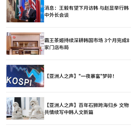
消息：王毅有望下月访韩 与赵显举行韩
中外长会谈
霸王茶姬持续深耕韩国市场 3个月完成8
家门店布局
【亚洲人之声】"一夜暴富"梦碎！
【亚洲人之声】百年石狮跨海归乡 文物
共情续写中韩人文新篇