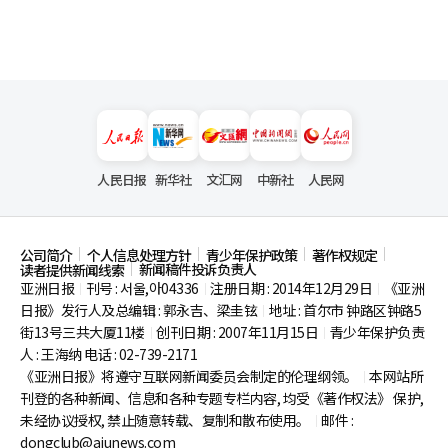
人民日报
新华社
文汇网
中新社
人民网
公司简介
个人信息处理方针
青少年保护政策
著作权规定
新闻稿件投诉负责人
读者提供新闻线索
亚洲日报
刊号 : 서울,아04336
注册日期 : 2014年12月29日
《亚洲
|
|
|
日报》发行人及总编辑 : 郭永吉、梁圭铉
地址 : 首尔市
钟路区钟路5
|
街13号三共大厦11楼
创刊日期 : 2007年11月15日
青少年保护负责
|
|
人 : 王海纳 电话 : 02-739-2171
《亚洲日报》将遵守互联网新闻委员会制定的伦理纲领。
本网站所
|
刊登的各种新闻、信息和各种专题专栏内容, 均受《著作权法》
保护,
未经协议授权, 禁止随意转载、复制和散布使用。
邮件 :
|
dongclub@ajunews.com