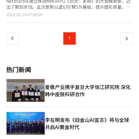
Netmarble通过移动MMORPG《剑灵：革命》的大规模更新，迈
出了新的步伐。此次更新以虚幻引擎5为基础，提升图形质量，并
推出新职业和新服务器，旨在增强长期服务的竞争力。
页
2026-05-14 07:00:00
Netmarble于13日举行了在线展示会，公开了定于5月26日进行的
大规模更新‘NEXT剑灵：革命’。展示会上，开发公司
一
Netmarble FNC的柳在成导演、李煥鍾策划团队长以及
Netmarble的郑承焕事业本部长出席，介绍了更新的方向和主要
上
1
下
内容。 此次更新的核心是引擎转换。Netmarble将《剑灵：革
命》的游戏引擎更换为虚幻引擎5，并全面重构了游戏内的主要区
一
域，如无一峰、英林村和机缘绝壁。增强了草木的密度、色彩和光
反射表现等环境细节，同时改善了主要物体的纹理分辨率和远景地
页
标的表现。 实时光照技术也得到了应用。光线自然地反射在墙壁
热门新闻
和地面上，阴影和黑暗空间的表现得到了立体化的改善，从而提升
了整体空间感。Netmarble表示，更新不仅仅是简单的图形改
善，更是将原作的情感在现代移动环境中重新实现的重点。 柳在
爱敬产业携手复旦大学张江研究院 深化
成Netmarble FNC导演表示：“在准备NEXT更新时，我们专注于
韩中皮肤科研合作
两个目标：第一是通过引擎升级实现视觉创新，第二是将原作的乐
趣更好地融入到移动游戏中，进一步进化。” 根据用户意见，新
增了新的体型。新体型‘长身林族’在保留原有林族可爱娇小魅力
的同时，满足了用户对更成熟和修长比例的需求。耳朵和尾巴的自
定义选项也得到了扩展。 新职业‘幻术师’也已公开。幻术师与
李在明发布《旧金山AI宣言》将与全球
以强大武功为中心的现有职业不同，利用幻觉和干扰进行战斗。通
共启AI黄金时代
过在周围洒下星星，并使用幻术使自己看起来像星星，来躲避敌人
的攻击，然后在意想不到的位置瞬间发起攻击。 幻术师利用延迟