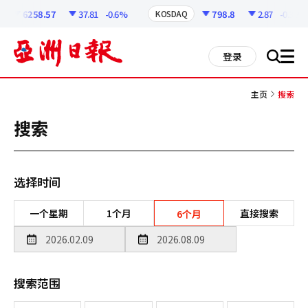
코
인
6258.57
37.81
-0.6%
798.8
2.87
-0.36%
KOSDAQ
정
보
all
登录
搜
men
索
主页
搜索
搜索
选择时间
一个星期
1个月
直接搜索
6个月
搜索范围