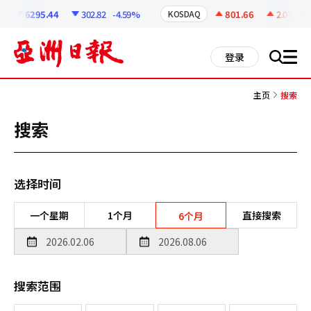
코
인
6295.44
302.82
-4.59%
801.66
2.07
+0.
KOSDAQ
정
보
all
登录
搜
men
索
主页
搜索
搜索
选择时间
一个星期
1个月
直接搜索
6个月
搜索范围