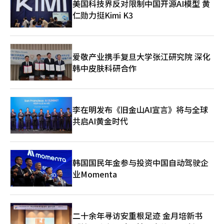
美国科技界反对限制中国开源AI模型 黄
力并行以应对油价波动和地缘政治风险。捷尼赛思作为合作伙伴赞
仁勋力挺Kimi K3
助商参与此次活动，提供品牌体验以加强其在奢侈品市场的地位。
现代汽车集团表示，将继续与政策制定者和商业领袖积极沟通，强
化未来移动出行的领导地位。※ 本报道经人工智能（AI）系统翻译
与编辑。
爱敬产业携手复旦大学张江研究院 深化
韩中皮肤科研合作
李在明发布《旧金山AI宣言》将与全球
共启AI黄金时代
韩国国民年金参与投资中国自动驾驶企
业Momenta
二十余年寻访安重根足迹 金月培新书