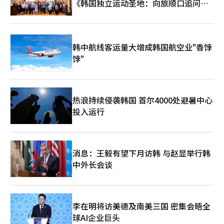
《韩国独立运动圣地：向旅顺口追问历
史》出版
韩中航线客运量大增成韩国航空业"香饽
饽"
热浪持续侵袭韩国 首尔4000处避暑中心
投入运行
消息：王毅有望下月访韩 与赵显举行韩
中外长会谈
李在明将访美德及南美三国 密集会晤全
球AI企业巨头