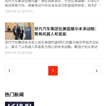
现代汽车集团总裁何塞·穆尼奥斯表示，计划在美国推广IONIQ 5
自动驾驶汽车。随着电动汽车向混合动力和氢能的转变，技术扩展
包括自动驾驶和机器人技术。根据现代汽车集团消息，何塞·穆尼
2026-04-15 23:57:53
奥斯在华盛顿D.C.的塞马福世界经济会议上宣布了这一战略方向。
塞马福世界经济是由全球数字媒体塞马福主办的经济会议，吸引了
企业高管和政策制定者参与，讨论金融、贸易、人工智能、能源和
移动出行等议题。穆尼奥斯强调自动驾驶技术的商业化，提到在旧
现代汽车集团在美国展示未来战略：
金山运营的Waymo服务和在拉斯维加斯的Motional机器人出租
聚焦机器人和氢能
车，表示IONIQ 5自动驾驶汽车在美国的推广潜力。现代汽车集团
通过Motional进行商业服务运营和技术开发，利用机器人出租车
现代汽车集团会长郑义宣在美国华盛顿DC的塞马福世界经济论坛
的数据提升自动驾驶技术，并将其扩展到个人车辆。电动化战略从
上，展示了以机器人和氢能为核心的未来战略。集团计划从电动车
单一电动车转向多元化结构。穆尼奥斯表示，集团在美国乔治亚州
转向多动力系统，并调整生产和投资结构。郑义宣在活动前的书面
页
2026-04-14 18:15:00
建设的现代汽车集团美洲工厂将生产混合动力汽车。氢能业务也在
采访中表示，集团通过灵活性和恢复力应对全球市场的变化，结合
扩大。穆尼奥斯指出，随着氢燃料电池技术的进步，效率和性能提
全球扩张和地区灵活性，确保竞争优势。他提到将在韩国和美国工
一
高，运营成本降低，并在物流领域应用氢电动卡车。未来移动出行
厂扩大混合动力生产，并在印度和亚太地区建立新生产基地，以应
基础设施方面，穆尼奥斯提到车辆与建筑、车辆之间的通信扩展将
对电动车需求波动和贸易环境变化。未来业务方面，郑义宣强调机
上
1
下
提高交通效率，并探讨氢燃料电池电动垂直起降机和无人机等新型
器人和物理AI是集团发展的核心领域，计划到2028年在制造设施
交通工具的可能性。在人工智能和机器人领域，穆尼奥斯强调生产
中引入波士顿动力的人形机器人“Atlas”，并在2030年前建立年
一
力导向，提到波士顿动力的人形机器人“Atlas”可能用于生产现
产3万台的生产体系。在能源战略上，氢能被视为关键。郑义宣指
场，扩大机器人在高难度工作中的应用。穆尼奥斯明确表示，机器
出，数据中心和AI基础设施的扩展使得能源需求快速增长，氢能在
页
人不是替代劳动力的手段，而是为了改善工人生活，提高生产力，
能源转型中具有重要潜力。现代汽车集团计划在2026年至2030年
热门新闻
降低成本，改善质量。※ 本报道经人工智能（AI）系统翻译与编
间在韩国投资125.2万亿韩元，并在新万金地区投入约9万亿韩元，
辑。
建立机器人、AI和氢能产业集群。活动第二天，何塞·穆尼奥斯将
在未来移动出行分会上介绍多动力系统战略，强调电动车和混合动