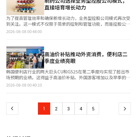
制药公司选择业务型控股公司模式，
江南区新沙洞的一家抗衰老专科医院消费了约6800万韩元，在牙
员工的工作机会。若熟练阶梯的第一层消失，长期来看，中层管理
的强劲增长性。”他还表示：“下半年将加强在高端市场的主导地
区间的产品布局。比亚迪主打高性价比市场，极氪则加快布局高端
直接培育增长动力
科消费了约140万韩元。他表示：“举报的内容只是冰山一角”，
人员的供给也可能受到影响，这引发了人们的担忧。 ◆韩国的AI接
位，并通过产品组合多样化来扩大增长动力，尽力保持可见的业绩
市场，随着东风等品牌加入，中国车企在韩国市场正逐步形成覆盖
并要求对所有子公司进行检查及向审计委员会和董事会报告。 对
受度全球最高……劳动市场“测量空白” 问题在于，韩国尚未具
好转。” ※ 本报道经人工智能（AI）系统翻译与编辑。
大众、中高端等多个细分市场的产品矩阵。 韩国汽车移动产业协
为了提高管理效率和确保新增长动力，业务型控股公司模式再次受
此，韩美集团表示，宋会长的膝关节治疗费用属于公司可以提供的
备测量这一分层所需的数据。在《节奏》报告中，韩国在克劳德使
会数据显示，今年上半年，中国生产的电动车在韩国销量达到6.95
到关注。这一模式不仅限于简单的控制和管理功能，而是控股公司
福利待遇。此外，百货商店的消费是为员工和主要客户购买礼品的
用量的121个调查国家中排名第14，按人口和经济规模计算的使用
万辆，同比增长178.7%，市场份额由去年同期的26.8%升至
直接开展业务，以确保稳定的现金流和投资能力。 据行业消息，
2026-08-08 00:48:00
费用，海外使用情况则是在出差过程中产生的。公司反驳称，报道
指数是预期的3.78倍，显示出全球最高的AI接受度。 从AI扩散速度
35%。这意味着，今年韩国市场平均每销售三辆电动车，就有一辆
东亚索西控股公司于上月召开董事会，决定吸收合并其全资子公司
中使用的资料缺乏后续退款或消费取消的记录，存在不完整性。
来看，美国观察到的劳动市场变化在韩国也可能迅速重现。然而，
产自中国，中国品牌影响力持续提升。 相比之下，韩国本土品牌
东亚制药。合并日期定于10月1日。此次合并采用不发行新股的小
同时，韩美集团警告称：“一些来源不明的资料正在市场上流传，
统计局的青年就业指标并未区分职业的AI暴露度，而今年1月实施
电动车市场份额由去年同期的63.9%下降至57.5%，市场竞争进一
规模合并方式，因此合并后东亚索西控股公司的股东结构和持股比
目的是侮辱或诽谤特定大股东，这些资料可能构成名誉侵害。”
的AI基本法及政府的AI政策讨论也主要集中在产业培育和基础设施
步加剧。业内人士认为，中国车企依托动力电池、原材料、零部件
例不会发生变化。 此次合并的目的是为了让控股公司直接获得集
高油价补贴推动外资消费，便利店二
当天，金前代表全面否认与新东国会长等特定势力的关联。他表
投资上，实际上缺乏对AI对国内劳动市场影响的持续追踪机制。 在
及整车制造一体化产业链，以及规模化生产带来的成本优势，在保
团的稳定现金流。东亚制药在2013年转型为控股公司体制时被分
季度业绩亮眼
示：“我不是为新会长工作”，并称“（法人卡使用情况）是关心
美国，民间薪资数据实时观察到20岁出头的招聘壁垒，但在韩国，
持价格竞争力的同时，不断提升智能化配置、续航能力和产品品
离，此次重新纳入将产生的收益将用于投资。借此机会，东亚索西
韩美的前后员工自发提供的资料”。 ◆ 韩美业绩创历史新高，但
即使出现同样现象也缺乏确认手段，这一问题引发了广泛关注。※
质，竞争优势正由单纯的价格优势逐步转向技术、产品力和品牌综
控股公司计划转型为业务控股公司，兼顾直接业务、新投资、新增
韩国便利店行业的两大巨头CU和GS25在第二季度均实现了超出市
治理结构依然不稳 近年来，韩美集团的经营业绩持续改善。韩美
本报道经人工智能（AI）系统翻译与编辑。
合竞争力。 值得关注的是，韩国政府日前公布的新一轮税制改革
长动力的获取以及对子公司的管理。 东亚制药是集团的核心收益
场预期的业绩。这得益于高油价补贴、外国游客增加以及早季的夏
科学去年销售额超过1.35万亿韩元。今年上半年销售额为7216亿
方案，将半导体、二次电池、人工智能（AI）等战略产业纳入国内
来源。去年，其销售额为7263亿韩元，占东亚索西控股公司合并
季商品销售。分析认为，放弃盲目扩张，专注于提升现有门店的销
韩元，营业利润为927亿韩元。韩美制药去年销售额为1.5475万亿
页
2026-08-08 00:40:10
生产税收优惠范围，但电动车并未被纳入支持对象。韩国汽车行业
销售额的50.8%。今年第二季度，东亚制药的销售额为2282亿韩
售和盈利能力的“质量增长”战略也取得了成效。 GS零售在7日发
韩元，营业利润为2578亿韩元，创下公司历史最高业绩。此外，
认为，在中国品牌持续扩大市场份额、市场竞争不断加剧的背景
元，营业利润为302亿韩元，分别较去年同期增长25.7%和
布的公告中表示，2023年第二季度的营业利润为1094亿韩元，同
市场对今年下半年国内首款GLP-1类肥胖新药上市的期待也很高。
一
下，政府有必要进一步完善针对本土电动车产业的扶持政策，增强
26.6%。 为了利用东亚制药的品牌知名度和业务基础，存续公司的
比增长27.5%。销售额为3兆1751亿韩元，同比增长6.7%。净利润
然而，持续三年的经营权争夺、法人卡疑云、保全措施及大规模诉
韩国整车企业及供应链的国际竞争力，并加快构建能够应对全球新
名称将从“东亚索西控股公司”更改为“东亚制药”。公司还计划
为646亿韩元，增长354.5%。营业利润超出F&N Guide的市场预期
讼等问题交织在一起，业界对业绩改善能否抵消治理结构的不安表
上
1
下
2
3
4
5
能源汽车竞争的新产业生态。
扩大在消费健康、新药开发和生物等现有业务的投资。 韩美科学
（1013亿韩元）。 CU运营公司BGF零售在前一天发布的业绩显
示担忧。市场普遍认为，10月的违约金诉讼初审判决将成为集团经
公司率先建立了业务型控股公司体制。自金在桥代表上任以来，设
示，销售额为2兆4268亿韩元，营业利润为849亿韩元，分别同比
营权争夺的又一个分水岭。 韩美集团相关人士表示：“韩美科学
一
立了规划战略总部和创新总部，增强了新业务开发功能，并在子公
增长6%和22.3%。营业利润也超出市场预期的834亿韩元。尽管
和韩美制药已经建立了稳固的专业管理体系，并且每个季度都在刷
司之间形成协同效应，发展医疗器械和消费健康业务。 业绩也支
受到物流罢工的一次性费用影响，仍实现了两位数的利润增长。
新最高业绩。”他强调，经营权争端与业务发展是相对独立的，业
页
持了自身业务的扩展。韩美科学公司上半年累计销售额为7216亿
推动两家公司业绩改善的主要因素是便利店业务。GS25第二季度
务正在稳定增长。他补充道：“如果在组织运营上有需要改进的地