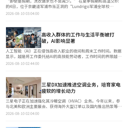
“即使是假期，洗衣请求也不会减少。” 在夏季假期和高温交织
的4日，位于京畿道军浦市当正洞的“Lundrigo军浦全球校
园”内，1至5层的智能工厂中，客户寄送的洗衣物在生产线上不停
2026-08-10 03:04:00
地移动。运营Lundrigo的生活公司董事金敏智指着一旁堆积如山
的洗衣物表示：“假期期间的洗衣需求依然稳定。” 2022年开业
的军浦智能工厂是Lundrigo处理日益增长的无接触洗衣需求的核
心设施。客户通过移动应用程序提交的洗衣物的分类、洗涤、检
高收入群体的工作与生活平衡被打
验、包装和配送等全过程均由该工厂负责。该工厂总面积为11900
破，AI影响显著
平方米（约3600坪），每天最多可洗涤27万件衣物。 工作从5层
开始。工作台上的摄像头拍摄洗衣物后，人工智能（AI）会识别衣
人工智能（AI）正在侵蚀高收入职业的夜间和周末工作时间。数据
物的种类和材质，工作人员会将包含这些信息的电子标签
显示，越是将工作委托给AI的高技能劳动者，工作时间的界限越模
（RFID）贴在衣物的一侧。金敏智解释道：“客户可以通过移动
糊，他们对自身的薪资和就业前景越感乐观；而无法进入劳动市场
2026-08-10 02:44:00
应用实时查看到到达工厂的洗衣物照片和洗涤进程。” 之后，洗
的社会新鲜人则面临招聘壁垒，这种“AI劳动两极化”现象愈发明
衣物根据种类和洗涤方式移动到各层。4层进行普通水洗和干洗，3
显。 根据9日发布的安特罗皮克经济指数报告《节奏
层则进行衬衫的洗涤和熨烫。所有流程完成后，洗衣物被包装并在
（Cadences）》，对4月10日至6月10日间AI聊天机器人“克劳
1层的出货处装上配送车辆，送到客户手中。金敏智表示：“从衣
德”的使用模式分析显示，与营销和软件开发等高薪职业相关的工
三星DX加速推进空调业务，培育家电
物到被褥，洗涤后1至2天内完成并配送给客户。”她还提到：“由
作请求在夜间和周末不断增加。 ◆高收入群体的生活节奏被打
疲软的增长动力
于服务满意度高，重复使用率接近70%。” Lundrigo的主要客户
破……周末和深夜仍在“工作模式” 报告指出，新闻相关问题集
是单人家庭，用户中有36%是这一群体。对于居住空间狭小、洗涤
中在早上7点，工作邮件的撰写在上午10至11点达到高峰。晚餐食
三星电子正在加速强化其冷暖空调（HVAC）业务。今年以来，参
和干燥环境不足的单人家庭来说，洗衣物的管理无疑是一种负担。
谱请求在晚上6点时比平时增加了2.3倍，而睡眠咨询则集中在凌晨
与北美和欧洲主要展会、获得海外大型订单以及国内推出热泵等相
因此，提供从洗衣物收取到洗涤、配送的全流程无接触服务的
5点前后。在美国，税务申报截止日前，税务相关对话的数量甚至
关举措频繁出现。这些都是为了培育在业绩疲软的成品（DX）部
2026-08-10 02:04:00
Lundrigo备受青睐。自2019年推出无接触洗衣代办服务以来，用
比平时增加了8倍。这表明，AI的使用模式随着一天的时间流逝而
门的新增长动力。 三星电子于9日宣布，将与美国能源部下属的橡
户数量已超过125万户，累计订单和洗涤量分别突破560万件和
变化。 高收入群体的使用行为与此不同。根据美国劳动统计局
树岭国家实验室合作，开发在零下30度以下也能稳定运行的下一代
4000万件。业绩增长势头也十分迅猛，生活公司的营业额从2021
（BLS）的工资四分位数划分，夜间和周末的工作对话中，工资上