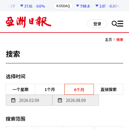
코
인
6258.57
37.81
-0.6%
798.8
2.87
-0.36%
KOSDAQ
정
보
all
登录
搜
men
索
主页
搜索
搜索
选择时间
一个星期
1个月
直接搜索
6个月
搜索范围