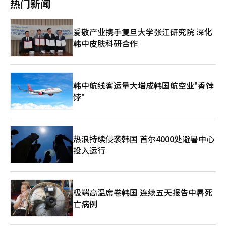
热门新闻
韩元，比去年同期增长7.6%。这得益于药品流通领域的在线药房
的销售额为2兆3844亿韩元，同比增长7.1%，营业利润为714亿韩
方，我们会透明地进行改进和发展”，并表示“自去年以来，韩美
和自有健康护理业务的均衡增长。最近，公司推出了健康功能食品
元，增长21%。尤其是现有门店的日均销售增长率达到了7.5%。
已在内部规章改进等方面开展工作。”※ 本报道经人工智能（AI）
和皮肤护理品牌，进一步丰富了业务组合。 业内人士认为，控股
GS25专注于扩大现有门店或迁移至优质位置的“拆除重建”战
系统翻译与编辑。
爱敬产业携手复旦大学张江研究院 深化
公司的角色正在发生变化。过去，控股公司主要集中在加强治理结
略，以及加强生鲜食品的销售。生鲜强化型门店数量已增至1000
韩中皮肤科研合作
构和管理子公司，而现在则通过直接业务来主导投资，功能得到了
家。受此影响，第二季度蔬菜、水果和肉类等购物商品的销售额同
扩展。在纯控股公司体制下，由于只能依赖分红，资金利用受到限
比增长49.6%，其中蔬菜增长64%，肉类增长61%，水果增长
制，因此转型为业务型控股公司被解读为提升增长速度的战略。
28%。 外国消费者的消费也成为新的增长动力。根据外国支付方
虽然药价改革和政府监管加强可能对行业产生了一定影响，但业内
式，GS25第二季度的外国人销售额同比增长67.2%。与“蒙奇
人士认为这更多是为了增强盈利能力、管理效率和新增长动力的战
奇”、“茨阳”等知识产权（IP）合作的商品以及K-食品、差异化
韩中航线客运量大增成韩国航空业"香饽
略选择。一位制药行业人士表示：“过去，管理权防御的性质较
食品的销售增加，吸引了集中在旅游热点区域的额外需求。 CU也
饽"
强，但现在增强业务竞争力成为更重要的目标。”他还表示：“未
受益于消费环境的改善。BGF零售表示，由于降水天数减少和平均
来，根据企业的具体情况，可能会出现多种形式的组织重组。”※
气温升高，饮料和冰淇淋等高利润的夏季商品销售增加。高油价补
本报道经人工智能（AI）系统翻译与编辑。
贴的发放和外国游客的增加也被认为是推动现有门店增长的因素。
商品结构的变化促进了盈利能力的改善。CU的整体销售中，食品
热浪持续侵袭韩国 首尔4000处避暑中心
和加工食品的比例分别比去年提高了0.4个百分点和0.9个百分点，
投入运行
而相对利润率较低的烟草比例则下降。“可吃的甜点”和方便食
品“PBICK更厨房”等差异化商品的销售扩展也为盈利改善提供了
支持。 两大便利店的良好业绩表明，行业竞争已从“门店数
量”转向“店均销售”。根据产业通商资源部的数据，截至去年
底，便利店四家（GS25、CU、7-11、E-Mart 24）的门店数量为
极端高温席卷韩国 连续五天报告中暑死
53326家，比去年减少1586家。年基准上门店数量的减少是自
亡病例
1988年便利店在韩国引入以来首次。 GS25的门店数量从2024年
的18112家减少至去年的18005家，首次出现负增长，减少了107