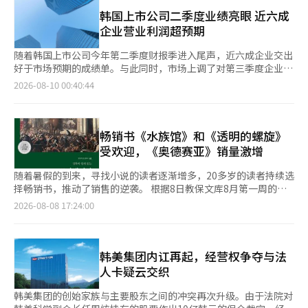
供暖技术。10日将在济州岛公开下一代“EHS一体机”的实证现
年的1.3亿韩元增长到2023年的4.93亿韩元，去年更是达到6.35亿
半部分（第三、第四分位）的工作比例增加了8%，而最低的第一
场。 早在4月，三星电子就已在国内正式推出利用空气热源的EHS
韩国上市公司二季度业绩亮眼 近六成
韩元。 无接触洗衣代办市场预计将持续增长。根据三井住友KPMG
分位和第二分位则分别减少了4%和11%。即使排除夜班频繁的计
热泵锅炉。随着政府推动供暖电气化，三星将以往以欧洲为中心的
企业营业利润超预期
经济研究所的预测，韩国洗衣市场规模将从2021年的5.1万亿韩元
算机和数学职业，再次分析后高收入群体的AI使用比例依然保持增
热泵业务扩展至国内市场。 海外市场的攻势也在加快。6月，三星
增长到2026年的6.6万亿韩元。其中，无接触委托服务的比例预计
长。 在周末，克劳德的对话中个人用途的比例从平日的35%上升
电子决定向印度古尔冈的高档住宅区供应3000多台系统空调，随
随着韩国上市公司今年第二季度财报季进入尾声，近六成企业交出
将在同一时期从0.8%增加到20%。 相关行业的步伐也在加快。克
至50%。这意味着大多数用户在周末选择放松。然而，高收入群体
后在上个月宣布将在沙特阿拉伯8个城市的100多座清真寺提供
好于市场预期的成绩单。与此同时，市场上调了对第三季度企业盈
林托比亚根据单人家庭的增加，于去年2月推出了深夜收取和配送
在此时仍继续进行工作对话。工资最高的群体在工作对话中消耗的
1000多台空调解决方案。这一趋势是从家庭空调销售向建筑项目
利的预期，为近期经历大幅调整的韩国股市带来一定支撑。 据韩
2026-08-10 00:40:44
服务。Lundrigo则通过多样化处理品类和扩大服务区域，拓展客
代币（计算量）是最低群体的约2.07倍。AI不仅是生产力工具，更
整体供应空调系统的B2B业务扩展。 三星电子还在努力提升品牌
国金融信息机构FnGuide于9日发布的数据，截至本月6日，在3家
户接触点。Lundrigo相关人士表示：“我们将继续扩展服务，以
开始模糊“工作与生活的界限”，而这一变化的前沿正是高收入群
知名度。自2月参加美国AHR博览会以来，3月又在欧洲最大的空
证券公司给出营业利润预测的157家上市公司中，91家企业第二季
便客户能够通过移动设备解决日常生活中繁琐的洗衣体验。” ※
体。 ◆越是依赖AI越乐观……不安则是初级员工的负担 值得注意
调展会MCE上设立展位，并首次与去年收购的Flakt集团共同展
度营业利润超出市场预期，占比达58%；另有66家、占比42%的
本报道经人工智能（AI）系统翻译与编辑。
的是，AI的使用方式与未来展望之间存在相关性。安特罗皮克在4
出。 业内人士认为，三星电子近期的举措是为了追赶在空调市场
企业表现不及预期。 从个股来看，SK创新第二季度业绩超预期幅
畅销书《水族馆》和《透明的螺旋》
月开始的经济指数调查中，将约9700名用户的反馈与实际的克劳
占据先机的LG电子。LG电子通过冷水机和热泵，率先发展数据中
度最大。该公司第二季度营业利润达3.4873万亿韩元（约合人民币
受欢迎，《奥德赛亚》销量激增
德使用记录相结合分析发现，越是将工作委托给AI的用户，工作满
心及商业、工业空调业务。三星的逆转策略则是通过收购和合资。
166.5亿元），较市场预期的1.5582万亿韩元高出124%。分析认
意度越高，对未来一年内薪资上涨和就业稳定的预期也越乐观。
在北美，三星与Lennox建立了合资公司，以增强其分销网络和产
为，受美伊冲突影响，中东部分润滑油生产设施遭到破坏，全球市
随着暑假的到来，寻找小说的读者逐渐增多，20多岁的读者持续选
这意味着，能够将工作完全交给AI的熟练劳动者，视AI为杠杆而非
品竞争力，而通过收购Flakt，进一步扩大了其在大型商业设施和
场对韩国润滑油基础油的需求快速增长，加之电池业务在亚洲市场
择畅销书，推动了销售的逆袭。 根据8日教保文库8月第一周的综
威胁。实际上，在克劳德的对话中，93%的内容都转化为实际成
数据中心中央空调领域的业务范围。 将空调业务打造成DX部门的
销售扩大等因素带动下有所改善，共同推高了SK创新的盈利表
合畅销书榜单，余来赫的小说《水族馆》连续两周位居第一。 暑
2026-08-08 17:24:00
果，如说明文、报告和代码等。 这些用户所感受到的收益是具体
新增长动力是最终目标。家电业务受经济和更换需求影响较大，而
现。 HD现代第二季度营业利润达4.1246万亿韩元，较市场预期的
假期间，想要阅读小说的读者增多，加上社交网络服务（SNS）上
的。86%的受访者表示，AI使他们的工作速度加快，82%认为可
空调业务则可以通过建筑和数据中心投资，获得大规模订单和维护
2.2197万亿韩元高出86%，超预期幅度居第二位。造船、电力设
的口碑传播，20多岁的读者成为了热潮的引领者。在大型在线书店
以处理的工作范围扩大。57%的受访者认为，得益于AI，他们的技
收入。人工智能数据中心的扩展也是市场增长的一个因素。 一位
备及炼油等主要业务表现稳健，成为业绩增长的重要支撑。此外，
Yes24上，《水族馆》也跻身综合第八位。从5月到7月，销量连续
能价值反而提高，而这一比例在将工作大量委托给AI的用户中更
业内人士表示：“LG早已将B2B空调业务发展为未来业务，三星
韩华系统（76.2%）、LX Hausys（75.6%）、KG
三个月增长，较上月销量激增131.6%。 对已故作家东野圭吾作品
韩美集团内讧再起，经营权争夺与法
高。 与普遍认为的将工作完全交给AI会减少自我学习机会的看法相
仅仅增加几款产品是难以缩小差距的。近期同时推进收购、技术开
Steel（66.8%）和韩华解决方案（63.3%）的营业利润也均超出
的追忆热潮仍在继续。《透明的螺旋》在教保文库中较上周上升两
人卡疑云交织
反，委托工作较多的用户中，认为“通过AI学习更多”的比例
发和海外订单，意味着HVAC在DX内部的优先级显著提高。”※ 本
市场预期。 从韩国综合股价指数（KOSPI）市值排名靠前的企业来
位，位列综合第二，而在Yes24也获得综合第二的位置。《嫌疑人
（68%）与其他用户并无显著差异。 然而，在同一调查中，职业
报道经人工智能（AI）系统翻译与编辑。
看，第二季度业绩表现出现明显分化。三星电子第二季度营业利润
X的献身》、《恶意》、《解忧杂货店》等主要作品也重新受到关
韩美集团的创始家族与主要股东之间的冲突再次升级。由于法院对
初期的劳动者对AI可能取代自己工作的担忧最为明显。尽管整体受
达89.4924万亿韩元，较市场预期高出5.5%；SK海力士营业利润
注，纷纷进入外国小说领域的榜单。 Yes24的综合第一名是由夏威