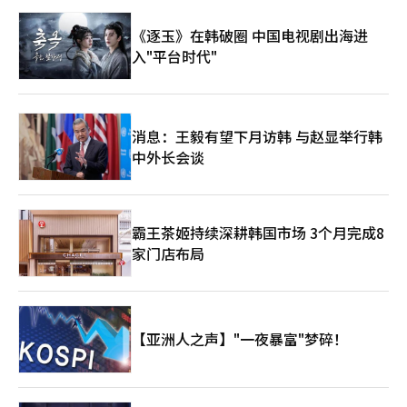
家。CU在去年底的门店数量为18711家，是四家中唯一增加的，
但在新开门店中扣除关停门店后的年净增门店数量从2023年的975
《逐玉》在韩破圈 中国电视剧出海进
家减少到2024年的696家，去年降至253家。 由于核心商圈饱和，
入"平台时代"
竞争策略已从积极增加新门店转向改善现有门店的商品和位置。
CU正在扩大购物特化店和“智能杂货店”，并在外国游客频繁光
顾的明洞、弘大、成寿等地加强K-拉面、零食和即食食品等符合游
客需求的商品。 GS零售计划将这一战略确立为中长期增长模型。
在当天发布的企业价值提升计划中，提出到2028年营业利润目标
消息：王毅有望下月访韩 与赵显举行韩
为3800亿韩元，并决定扩大GS25的生鲜强化店和差异化自有品牌
中外长会谈
（PB）。同时，将整理低效门店和资产，提高门店的生产力和资
本效率。 业内人士表示：“高油价补贴和酷暑等短期因素也对业
绩产生了影响，但现有门店的销售大幅增长值得关注。”并指
出：“便利店市场已进入饱和阶段，未来将更加注重提高店均盈利
能力，而非开店。”※ 本报道经人工智能（AI）系统翻译与编辑。
霸王茶姬持续深耕韩国市场 3个月完成8
家门店布局
【亚洲人之声】"一夜暴富"梦碎！