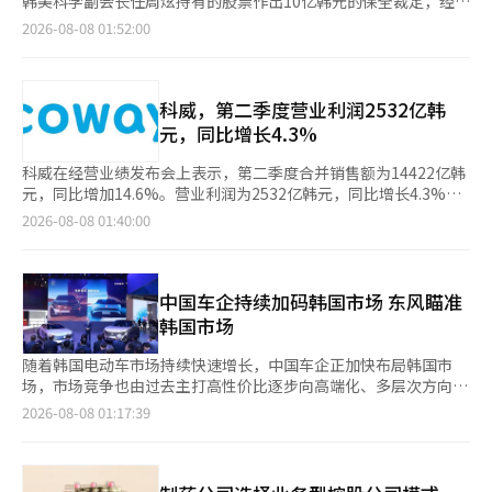
韩美科学副会长任周炫持有的股票作出10亿韩元的保全裁定，经营
访者中，认为自己在一年内失业可能性较高的比例仅为10%，但认
为60.5426万亿韩元，较市场预期低6.4%；LG新能源营业利润则
夷大宅翻译的《塞内卡，今天被夺走的你》。自6月底出版以来，
权争夺战重新点燃，此外，宋英淑韩美集团会长家族的法人卡使用
为同事失业概率超过60%的受访者却超过三分之一。不同的职业阶
2026-08-08 01:52:00
较预期低40%。 汽车行业同样表现不及预期。现代汽车和起亚第
销量持续增长，本周较上周激增186.3%，首次登顶。 电影和电视
情况引发的争议和内部资料泄露的风波也接踵而至。自2020年创
段对未来的展望截然相反。 ◆20岁出头的招聘减少加速……“看
二季度营业利润分别为2.8509万亿韩元和2.6286万亿韩元，较市场
剧的热度推动了书籍的销售，‘媒体畅销书’现象愈加明显。5
始人已故任成基会长去世后，2024年初爆发的兄弟与母女之间的
不见的招聘壁垒” 社会新鲜人的不安并非单纯的心理反应，而是
预期分别低4.8%和5.9%。相比之下，韩华航空航天和HD现代重工
日，电影《奥德赛》上映后，荷马的《奥德赛亚》在Yes24的销量
经营权争夺战至今仍未得到解决。 ◆ 新东国会长通过增持股份再
有实际薪资数据支持。由埃里克·布林约尔夫森教授领导的美国斯
的营业利润则分别较市场预期高出37%和4.8%。 随着第二季度财
较上周增长365.5%，跃升至综合第三位。《伊利亚特&奥德赛套
次点燃经营权争夺 首尔中央地方法院于上月29日裁定支持新东国
科威，第二季度营业利润2532亿韩
坦福大学数字经济研究所研究团队，分析了截至今年4月的薪资数
报季接近尾声，市场对韩国上市公司第三季度业绩的预期也在持续
装》和《奥德赛，如何阅读》等相关书籍也进入小说、诗歌、戏剧
韩阳精密会长对任周炫副会长提出的韩美科学股票保全申请。申请
据，发现AI暴露度高的职业整体招聘年减少0.2%。然而，22至25
元，同比增长4.3%
升温。FnGuide数据显示，截至本月6日，在已有第三季度营业利
领域的前50名。 电视剧的受欢迎程度也转化为书籍销量。最近完
金额为10亿韩元，新会长方面声称任副会长违反了所谓的“四方联
岁这一年龄段的招聘减少幅度则扩大至年3.8%，且减少速度每月
润预测的241家上市公司中，142家企业的盈利预测较3个月前获得
结的电视剧剧本集《每个人都在与自己的无价值感作斗争》在教保
盟”协议中关于共同行使表决权的义务。任副会长在与股权第一基
加快约0.5个百分点。 在同样的AI高暴露职业中，35至40岁群体的
科威在经营业绩发布会上表示，第二季度合并销售额为14422亿韩
上调，占比接近60%。 市场人士认为，尽管近期韩国股市经历明
文库综合第七位，进入畅销书榜单。 对此，教保文库相关人士表
金进行回购交易的过程中，部分持有的股票被市场出售，导致其在
招聘反而增长了6%至9%。企业在进行AI转型时，选择停止新员工
元，同比增加14.6%。营业利润为2532亿韩元，同比增长4.3%。
显调整，但上市公司盈利预期仍保持上调趋势，随着企业基本面逐
示：“受欢迎的电视剧和电影的热潮带动了剧本集和剧本书的出
过去两年内未能在股东大会上行使表决权。 保全措施是本案诉讼
招聘而非裁减现有员工，导致整体招聘数据几乎未受影响，形成
因此，今年上半年累计销售额为27719亿韩元，同比增长13.9%；
2026-08-08 01:40:00
步反映至股价，韩国主要股指未来仍存在反弹空间。元大证券研究
版，反映了粉丝对作品收藏的需求。”
前的临时保护措施。虽然责任尚未最终确定，但作为韩美科学个人
了“看不见的招聘壁垒”。 企业现场的统计数据也指向同一方
营业利润为5041亿韩元，同比增长11.1%。第二季度科威国内业
员李在元（音）表示，即便KOSPI指数大幅下挫，企业盈利预测依
最大股东的新会长最近增持股份的情况与此相吻合，业界普遍将其
向。美国再就业咨询公司挑战者·格雷与克里斯马斯在6日发布的7
务销售额达到7868亿韩元，同比增长7.7%。主要产品如五种冰水
然维持上调态势，其中IT行业盈利增长动能延续，KOSDAQ企业盈
解读为四方联盟裂痕的信号。市场内外对集团治理结构争端重新点
月裁员报告中指出，AI已连续五个月成为美国企业裁员的主要原
机和BEREX床垫、按摩椅等的强劲销售增长，推动了国内租赁账
利预测的下调幅度也相对有限。
燃的可能性表示关注。 与此同时，宋英淑会长、任周炫副会长及
因。在7月公布的33,429起裁员中，有33%（10,970起）以AI为理
户净增24.2万台，同比增长51.6%。特别是，BEREX通过推出“R
中国车企持续加码韩国市场 东风瞄准
基林顿有限公司已对新会长提起600亿韩元的违约金诉讼，理由是
由，而截至7月的裁员中提到AI的数量达112,713起，占总裁员的
系列拉伸运动床”和“M系列按摩床垫”在睡眠科技市场中占据了
韩国市场
去年推进的老年护理业务因新会长的反对在董事会中被否决，构成
约24%。 尤其是技术行业的裁员，今年累计达到149,023起，同比
领先地位，同时新推出的壁挂式空调、食品处理器和个人低频刺激
了对共同表决权协议的违反。初审判决定于10月1日，预计此次判
激增67%，占总裁员的31%。不过，同期的新招聘计划却比去年
器等租赁类别也获得了积极的市场反应。科威海外公司的第二季度
随着韩国电动车市场持续快速增长，中国车企正加快布局韩国市
决将成为经营权格局的又一变数。 ◆ 宋会长法人卡私用疑云及内
增加了25%。挑战者公司认为，AI并非在解构劳动市场，而是在重
销售额为5875亿韩元，同比增长24.2%。各主要法人季度销售额
场，市场竞争也由过去主打高性价比逐步向高端化、多层次方向发
部资料泄露争议 法人卡使用的争议也在扩大。前Cure
组，但这种重组的成本集中在特定世代身上。 综合这些数据，AI在
为：马来西亚法人4345亿韩元（同比+22.2%）、美国法人669亿
展。 据韩国汽车行业7日消息，东风汽车与法国标致联合开发的纯
2026-08-08 01:17:39
Therapeutics代表金泰浩于当天在首尔中区的Koryana酒店召开
劳动市场上造成的裂痕，不仅是“高收入与低收入”的传统格局，
韩元（同比+15.2%）、泰国法人660亿韩元（同比+53.9%）、印
电动轿车"Concept 6"和SUV"Concept 8"计划进入韩国市场。两
新闻发布会，要求对宋英淑会长和任周炫副会长的法人卡使用情况
还呈现出“能够委托与无法进入”的职业阶段分层。 熟练掌握AI的
度尼西亚法人133亿韩元（同比+12.2%），所有产品线均表现出
款车型基于东风电动车平台打造，并融合标致的设计理念，原本主
进行公司层面的全面调查。他是最近向媒体举报宋会长家族法人卡
劳动者在工作效率、工作满意度和收入前景上获得了收益，却牺牲
均衡的高销售增长，持续推动业绩增长。科威首席财务官金顺泰表
要面向中国市场。随着韩国电动车需求持续增长，韩国成为其海外
和公司资产使用疑云的人物。 金前代表公开的资料显示，在首尔
了晚间和周末的时间。而他们的生产力提升反过来又抹去了新入职
示：“国内外均保持稳定的销售增长和账户扩展，证明了第二季度
布局的重要目标市场之一。 目前，中国车企已形成覆盖不同价格