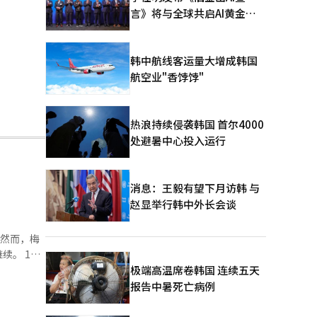
言》将与全球共启AI黄金时
代
韩中航线客运量大增成韩国
航空业"香饽饽"
热浪持续侵袭韩国 首尔4000
处避暑中心投入运行
消息：王毅有望下月访韩 与
赵显举行韩中外长会谈
。然而，梅
 17
营资
极端高温席卷韩国 连续五天
报告中暑死亡病例
家大型超市