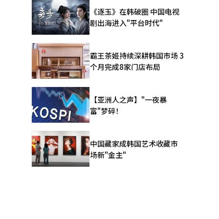
停止营业，
《逐玉》在韩破圈 中国电视
剧出海进入"平台时代"
营资金
霸王茶姬持续深耕韩国市场 3
缩等社会损
个月完成8家门店布局
和홈플러스
【亚洲人之声】"一夜暴
带担保等安
富"梦碎！
中国藏家成韩国艺术收藏市
场新"金主"