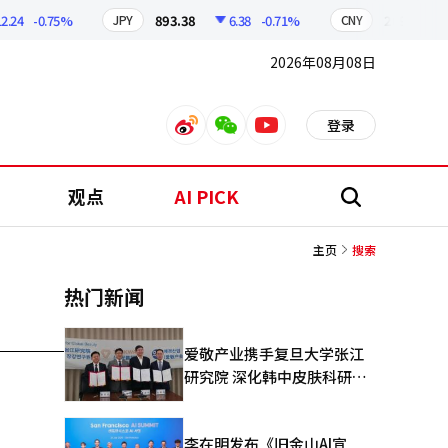
.24
-0.75%
893.38
6.38
-0.71%
209.17
JPY
CNY
2026年08月08日
登录
weibo
weixin
youtube
观点
AI PICK
搜
索
主页
搜索
热门新闻
爱敬产业携手复旦大学张江
研究院 深化韩中皮肤科研合
作
李在明发布《旧金山AI宣