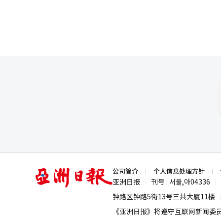
亚
公司简介
个人信息处理方针
洲
亚洲日报
刊号 : 서울,아04336
|
|
日
报
钟路区钟路5街13号三共大厦11楼
《亚洲日报》将遵守互联网新闻委