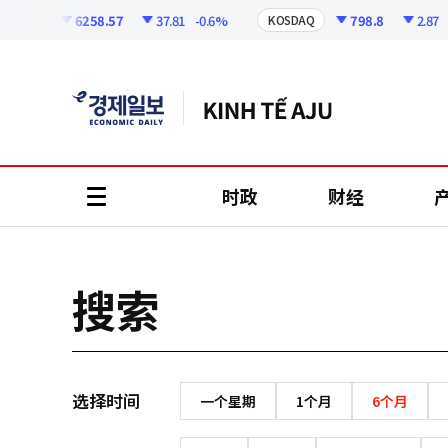
코
인
6258.57
37.81
-0.6%
798.8
2.87
-
KOSPI
KOSDAQ
정
보
时政
财经
all
menu
搜索
选择时间
一个星期
1个月
6个月