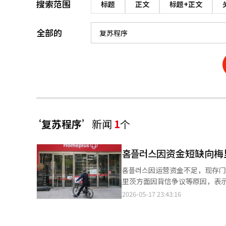
搜索范围
标题
正文
标题+正文
全部的
‘复苏程序’
新闻
1
个
홈플러스因资金短缺向梅
홈플러스因运营资金不足，现存
里茨方面因背信争议等原因，表示
日，홈플러스在声明中表示：“
2026-05-17 23:43:16
金。”并指出：“目前唯一能够提供紧急运营资金的
店缩减和暂停营业的措施。此前，
中，37家门店暂时停止营业。目前仅剩67家门店在运营。 홈플러