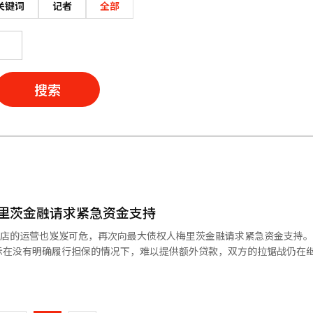
关键词
记者
全部
搜索
里茨金融请求紧急资金支持
门店的运营也岌岌可危，再次向最大债权人梅里茨金融请求紧急资金支持
在没有明确履行担保的情况下，难以提供额外贷款，双方的拉锯战仍在继续。
梅里茨已将大部分主要资产以担保信托的形式锁定，因此无法自行筹集运
页
主体就是梅里茨。” 近期，홈플러스在流动性危机中持续进行门
홈플러스已出售其超市业务部门홈플러스快递，并于10日宣布在全国104
一
스表示，如果运营中的门店也关闭，实际上将难以维