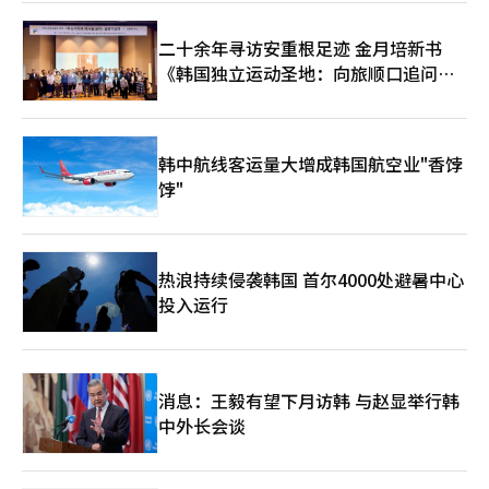
票房号召力。此次世界巡演将成为检验IVE的“大众音乐
性”和“独特概念”与西方市场趋势契合度的标准。尤其是360度
二十余年寻访安重根足迹 金月培新书
舞台设计等空间利用能力，预计将在北美和欧洲的大型竞技场演出
《韩国独立运动圣地：向旅顺口追问历
中更加闪耀。专家认为，IVE通过此次巡演，不仅会巩固K-pop粉
丝群体，还将向当地大众展示其“表演实力强”的艺术家形象。
史》出版
IVE的成功在于将粉丝视为“航海的伙伴”而非舞台的旁观者。演
出中设置的寻宝任务、利用LED屏幕的参与型内容、遍布观众席的
安可舞台，赋予了粉丝“我们成就IVE”的强烈归属感。这与全球
韩中航线客运量大增成韩国航空业"香饽
娱乐市场的核心关键词“粉丝参与”完全一致。IVE是最聪明地利
饽"
用这一趋势的组合。成员们在空白期中坦诚分享恐惧，并通过音乐
回馈粉丝的安慰，这种“真诚叙事”是全球粉丝将IVE视为“自己
人”而非简单明星的最强有力武器。正如成员们所说，“IVE将永
远与DIVE同行”，她们不仅是舞台上的女神，也是并肩游泳的伙
热浪持续侵袭韩国 首尔4000处避暑中心
伴。随着4月开始的巡演，全球音乐迷的目光聚焦于IVE如何再次将
投入运行
2026年的K-pop市场染成“紫色”。※ 本报道经人工智能（AI）
系统翻译与编辑。
消息：王毅有望下月访韩 与赵显举行韩
中外长会谈