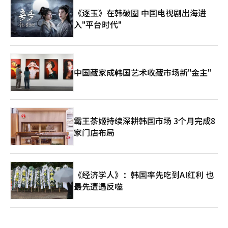
《逐玉》在韩破圈 中国电视剧出海进
入"平台时代"
中国藏家成韩国艺术收藏市场新"金主"
霸王茶姬持续深耕韩国市场 3个月完成8
家门店布局
《经济学人》：韩国率先吃到AI红利 也
最先遭遇反噬