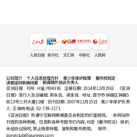
人民日报
新华社
文汇网
中新社
人民网
公司简介
个人信息处理方针
青少年保护政策
著作权规定
新闻稿件投诉负责人
读者提供新闻线索
亚洲日报
刊号 : 서울,아04336
注册日期 : 2014年12月29日
《亚洲
|
|
|
日报》发行人及总编辑 : 郭永吉、梁圭铉
地址 : 首尔市
钟路区钟路5
|
街13号三共大厦11楼
创刊日期 : 2007年11月15日
青少年保护负责
|
|
人 : 王海纳 电话 : 02-739-2171
《亚洲日报》将遵守互联网新闻委员会制定的伦理纲领。
本网站所
|
刊登的各种新闻、信息和各种专题专栏内容, 均受《著作权法》
保护,
未经协议授权, 禁止随意转载、复制和散布使用。
邮件 :
|
dongclub@ajunews.com