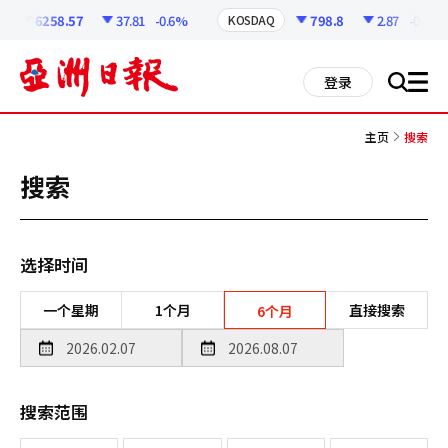
코
인
6258.57
37.81
-0.6%
798.8
2.87
-0.36%
KOSDAQ
정
보
all
登录
搜
men
索
主页
搜索
搜索
选择时间
一个星期
1个月
直接搜索
6个月
搜索范围