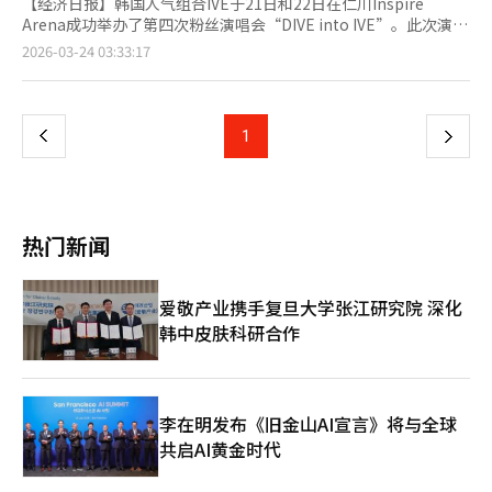
【经济日报】韩国人气组合IVE于21日和22日在仁川Inspire
Arena成功举办了第四次粉丝演唱会“DIVE into IVE”。此次演出
以360度开放式舞台为中心，不仅是简单的粉丝见面会，更是IVE
页
2026-03-24 03:33:17
作为“演出型偶像”在全球市场成长的重要里程碑。通过Netflix等
全球平台的直播，IVE与全球粉丝“DIVE”互动，为即将到来的第
一
二次世界巡演拉开序幕。演出的亮点在于360度观众席的舞台设
计，IVE利用全方位视野的舞台结构拉近与粉丝的距离。从
上
1
下
《HEYA》到《ELEVEN》和《LOVE DIVE》等热门歌曲，成员们
在华丽的表演中展现了稳定的现场演唱实力。特别是对少女时代
一
《Genie》的翻唱舞台，赋予了IVE独特的风格，获得了好评。以
海底神殿和航海为主题的VCR故事让观众沉浸其中，展示了K-pop
页
演出市场从简单的歌舞向“体验型娱乐”进化的趋势。IVE的这次
热门新闻
演出意义重大，因为它是在上个月发布的第二张正规专辑先行双主
打曲《BANG BANG》在国内主要音源榜单上实现“完美全杀”并
获得音乐节目9冠王后举行的。IVE自出道以来，从《LOVE DIVE》
爱敬产业携手复旦大学张江研究院 深化
到《HEYA》，每首发布的歌曲都登上音源榜首，获得了大众的认
韩中皮肤科研合作
可和粉丝的支持。这表明Starship娱乐追求的“完美型女团”战略
在市场上取得了成功。此次粉丝演唱会中成员们展现的完美团队合
作和与粉丝的紧密互动，证明了IVE不仅是一个偶像团体，更是一
个“可持续品牌IP”。IVE将以此次粉丝演唱会为起点，正式启动
覆盖亚洲、欧洲、美洲和大洋洲的第二次世界巡演“SHOW WHAT
李在明发布《旧金山AI宣言》将与全球
I AM”，4月4日将在吉隆坡开始与全球DIVE见面。目前，IVE在全
共启AI黄金时代
球音乐市场的地位比以往更加稳固。在北美和欧洲市场，K-pop偶
像的演出需求急剧增加，IVE已经在欧洲和美洲主要城市证明了其