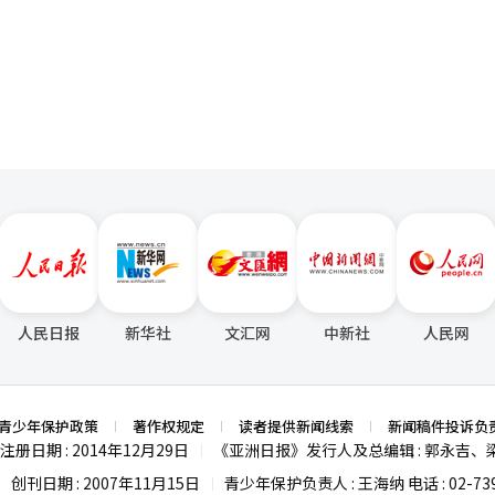
中、卢武铉前总统到文在寅前总统，再到李在明总统，我是走在最准确道
并称：“通过长期的团结和奉献，提升了韩国的地位的侨胞们让我感到自豪
页
承者，我在外延扩展和包容上是自由的，能够最准确地进行李总统所说的
国人的自豪感，并加强领事服务以保障侨胞的安全和权益。 智利华侨会会
0名华侨，形成南美第四大华人社区。”并介绍：“移民的第二、第三代已
郑候选人不断呼吁在党内实现四通合并，争取支持。 金候选人于17日访问
智利主流社会中活跃。” 李总统计划于30日与智利总统何塞·安东尼奥
够克服困难，得益于总统的教诲和鼓励。”金候选人曾在金大中总统任内
化、关键矿产供应链、基础设施和投资合作等议题。※ 本报道经人工智能
人单
爱卢的人们’带来的心灵创伤，深表歉意。”并表示：“当时由于我的误
传中提到2008年‘在代表们的命令下实现了正式和解’。” 另一方面，民主
始巡回预选，17日在大田选出新任党代表。※ 本报道经人工智能（AI）
人民日报
新华社
文汇网
中新社
人民网
青少年保护政策
著作权规定
读者提供新闻线索
新闻稿件投诉负
注册日期 : 2014年12月29日
《亚洲日报》发行人及总编辑 : 郭永吉、
|
创刊日期 : 2007年11月15日
青少年保护负责人 : 王海纳 电话 : 02-739
|
|