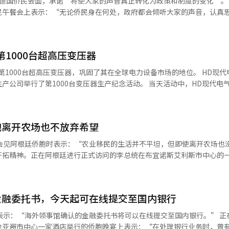
德国侨民会面，承诺“将使大家的声音真正转化为政策和制度的变化”。
发生重大变化的背景下，我们将全力支持检察机关履行保护国民人权和维
速处理的。” 李总统还解释了此次座谈会的背景。他表示：“在南美访问
民午餐会上表示：“无论侨民身在何处，政府都会倾听大家的声音，认真
合适，因此我考虑到最需要见面并尽快见到的地方，最终选择了法兰克福。
。” 李总统在结束对美国旧金山及南美三国的访问后，途经法兰克福，与
会前往柏林，可能会很难见到大家。因此，无论什么机会，我都希望能多
企业家及韩人会、老年会、韩文学校的相关人士。 李总统提到自今年初开
谈会是为了向大家传达祖国的情况，并尽可能将大家的意见反映到韩国的国
接到的民意调查约有42件。” 他还表示：“除了这些，可能还有很多问
国护士首次踏上法兰克福机场60周年。 李总统表示：“韩国和德国在经历
1000台超高压变压器
问题当下难以解决，但也有一些问题是可以迅速处理的。” 李总统解释了
河奇迹和汉江奇迹震惊世界。在这段历史中，今天在场的各位的生活也得
需要在某地加油，觉得不应该就这样路过，因此考虑到最应该见面、最需
第1000台超高压变压器，巩固了其在全球电力设备市场的地位。 HD现代
青春的矿工和护士们所取得的，不仅仅是经济成就，他们向德国社会展示了
” 李总统表示：“如果正式访问德国，通常会去柏林，可能很难见到大家
产公司举行了第1000台变压器生产纪念活动。 当天活动中，HD现代电
并巩固了这种信任。” 李总统对所谓的“派遣第一代”在建立韩文学校和
外侨民。” 他特别强调，今年是1966年韩国护士首次踏上法兰克福机场
芭芭拉·汉普顿等主要人士出席。 此次生产的第1000台变压器为500kV
指出：“韩文学校是连接一代又一代的空间，也是侨胞社区相互支持的中
历战争与分裂的痛苦后重新崛起，各自以莱茵河奇迹和汉江奇迹震惊世界
计将交付给电力输送专业公司乔治亚输电，用于美国佛罗里达州沃尔顿县
深深的敬意和感谢。” 李总统还强调了在德国发展的韩国企业和侨胞经济
也得以映射。” 他评价道：“为德国奉献青春的矿工和护士们所取得的成
生产公司以来，过去15年在美国市场供应的电力变压器累计生产能力约为2
的各个地方，汽车、电子、金融、物流、生物和高科技领域的韩国企业正
展示了韩国人的勤奋与责任感，为韩国赢得了信任并巩固了这种信任。” 
胞离开农场也不放弃希望
0万户美国家庭的电力需求。 近期，由于人工智能数据中心和制造业回流的扩
业的真正竞争力是在当地社会获得深厚信任时才能实现，而在当地建立信任
传承韩国语言和文化的努力表示感谢。他说：“韩文学校是连接一代又一
压器供应不足。业内普遍认为，拥有当地生产基地的HD现代电气是这一需
还评价了从K-pop、电影、电视剧和美食开始，德国社会对韩国语言、留
）会见阿根廷侨胞时表示：“农业移民的生活并不平坦，但即使离开农场也
我对这种牺牲与奉献、令人敬佩的努力表示深深的敬意与感谢。” 他强调
现代电气在美国电力设备市场中证明了其本地生产体系的竞争力。根据全
断扩大。 李总统表示：“如果企业展示了韩国的能力，文化扩大了对韩国
开拓精神。正在阿根廷进行正式访问的李总统在布宜诺斯艾利斯市中心的
用，表示：“在法兰克福和黑森州的各个地方，汽车、电子、金融、物流
在美国100兆伏安（MVA）以上的超高压变压器市场中，2024年市场占
感转化为坚实的信任。你们是真正的民间外交官。” 在随后的自由发言中
在任何困难中，坚守生活的根基，成为阿根廷社会的模范成员的侨胞们，
国的竞争力。” 李总统指出：“企业的真正竞争力在于获得当地社会的深
为25.7%，连续两年实现市场占有率第一。 HD现代电气目前正在推进阿拉巴
分享了他们在德国定居过程中的感受和对祖国的期望。 朴华子回顾了作为
表示：“很高兴能见到在南美洲最南端的阿根廷，自豪地为韩国的名字增
竞争力的核心。” 他还评价道，K-pop、电影、电视剧和美食引发的德
后，年电力变压器生产能力将增加约50%，并能够生产最高765kV级的变
我为成为德国韩侨社区的小根感到自豪。” 她希望“韩国能够珍视国民和
成长过程让人想起曲折的韩国现代史。”他提到韩国战争期间阿根廷对韩
、留学、就业以及韩国企业和技术等领域。 李总统表示：“如果企业展示
长的北美电力基础设施需求，自2011年成立以来就设定了打造‘世界级
金融委托书，今天起可在线提交至国内银行
尊敬的国家。” 派遣矿工的儿子、欧洲韩侨知识产权专家协会会长金炳学
期，阿根廷伸出了援助之手，前辈侨胞们在此基础上开始了新的生活，今
，侨民们就能将这种实力和好感转化为坚实的信任，大家是真正的民间外交
是全体员工的技术能力和奉献精神，以及客户信任共同创造的有意义的成果。
金会长请求李总统“制定能够让国内外所有韩国人齐心协力，共同建设一个
始于1960年代的农业移民。去年迎来了移民60周年，目前约有2万名韩
在欢迎辞中表示：“德国韩人社会是过去的奉献、现在的挑战和未来的希
表示：“海外领事馆确认的金融委托书将可以在线提交至国内银行。” 正
与编辑。
表示，她继承了派遣劳工父母的勤奋和自豪感，努力在本职工作中宣传韩国
初期农业移民在定居过程中经历的困难，以及他们迁移到布宜诺斯艾利斯
民的心灵，进一步巩固与祖国的联系。” 李总统在结束此次侨民午餐会后
地亚哥市中心一家酒店举行的侨胞晚宴上表示：“在处理银行业务时，曾