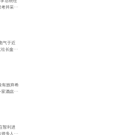
 李总统在
护社会治安
后，需要在
思考并采取
” 他指
金惠京夫人
见到海外侨
始进行的海
政中。”
题，今天
战争和分裂
此次午餐会
到了体
要见的地
电气于近
韩国人的勤
，因此无论
气社长金永
传承韩国语
60周年。
、675兆伏
心。我对他
，而在这段
的稳定电力
人的作用。
就，不仅仅
00吉瓦安
在证明韩国
李总统还对
展，美国电
的侨胞们是
代的空间，
求扩大的
学、就业以
没有放弃希
了在德国发
球电力市场
的好感，那
一家酒店举
、生物和高
有率为
，首批派遣
伟大的旅程
厚信任，而
马州第二工
首批派遣护
光添彩的你
国社会对韩
压器。 金
侨胞，继
国的支持历
了韩国的实
’生产基地
向在德国奉
天的骄傲侨
官。” 德
”※ 本
自豪而强大
侨在当地扎
望交织的共
在智利进
，希望“能
开创新生活
，将结束对
有很多人因