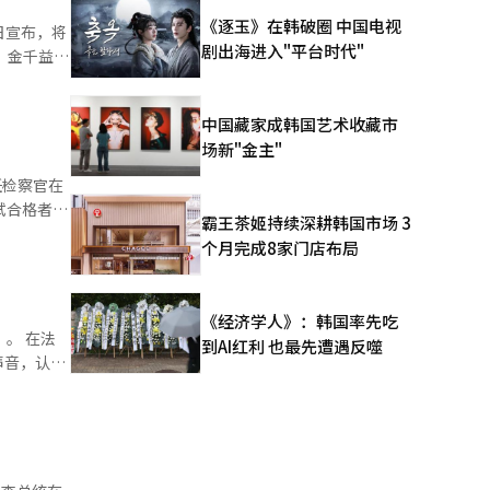
《逐玉》在韩破圈 中国电视
，也可获得
剧出海进入"平台时代"
装斗争、外
中国藏家成韩国艺术收藏市
立运动相关
场新"金主"
施期间内申
任检察官在
写了纪念独
试合格者，
霸王茶姬持续深耕韩国市场 3
审查、实务
个月完成8家门店布局
学业的学生
们将全力以
誉的价
的“第一
《经济学人》：韩国率先吃
和未来世
。 在法
到AI红利 也最先遭遇反噬
。”他强
声音，认真
的名字和奉
I）系统翻
次座谈会吸
的控制中心
等。 李总
任，因此请
以及韩人
约42个
题可能难以