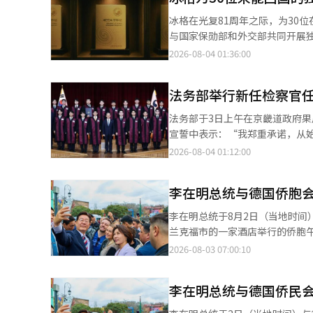
大至660㎡以下，独立住宅则允许地
冰格在光复81周年之际，为30位在海
用中的邻里生活设施和多家庭住
与国家保勋部和外交部共同开展独立运动活动“最闪亮的护
使用批准。 同时，申请特别措施法下的使用批准，需确保土地所有权和宽度3米以上的道路，并且结构安全、卫生、
朴英、李爱拉等在内的30位在
2026-08-04 01:36:00
消防和日照权等方面不得有明显障碍。 市政府决定在法律实施前，积极做好准备，以便市民能够享
交、教育和媒体活动，为独立运动奠定了基础。 冰格为这些独立功臣制作了象征
首先，市政府将审查和推进有助于市民的条例修订。 此外，市政府将与
了独立功臣的照片和个人信息，
持中心，并对相关公务员进行培训，
法务部举行新任检察官
的资料和地点。 上个月18日在独立纪念馆举行的颁发仪式上，33位国内外独立功臣的后代出席。国家保勋部部长权
通过全州市官方网站、媒体及各
吴乙、外交部公共外交大使林相宇、独立纪念馆馆
法务部于3日上午在京畿道政府果
请。 赵志勋市长听取国家荣誉者及荣誉家庭的意见 赵志勋全州市长与全州市荣誉团体协商会（会长：李喆建）所属
被颁发给后代。金千益先生的后
宣誓中表示：“我郑重承诺，从
团体负责人举行座谈会，听取现场的主要意见。 市政府表示，此次座谈会旨在加
立功臣的信息卡。 活动视频自1日起分为30秒短片和完整版公开。该视频将在电视、冰格官方YouTube和
在过去三年中担任军法务官和公
2026-08-04 01:12:00
通过与荣誉团体的持续沟通，传播荣誉的价值。 与会者分享了各荣誉团体的主要
Instagram，以及仁川国际机场第二客
记录评估、人格测试及职务和组织能力评估，最终被选拔出来
的尊重和荣誉团体顺利活动方面的困难和各种意见。 市政府计划综合考
成立100周年以来，每年持续开
出席。家属为新任检察官亲自穿
性和可行性，以便在未来制定和
独立运动家举办的“世界上最迟的
李在明总统与德国侨胞会
赴为国民服务，奉献国家。” 郑成浩法务部长在致辞中指出：“检察官保护国民免受犯罪侵害的基本职责不会改
值。” 赵志勋市长表示：“铭记为国家的牺牲和奉献，并给予应有的尊重，是我们共同体应尽的基本责任。我们将细
次穿上光复”。 去年，冰格开展了利用人工智能技术重现光复时的万岁呼声的“第一次听到的光复”活动。冰格公益
变。”他呼吁新任检察官要深刻铭记保护人
心倾听国家荣誉者和荣誉家庭的
李在明总统于8月2日（当地时间
基金会自2018年起与国家保勋部签署协议，
检察官滥用权力而引发国民愤怒
代。” 此外，为加强对国家荣誉者等荣誉对象的尊重，全州市今年将荣誉津贴提高至每月2万韩元。同时，市政府还
兰克福市的一家酒店举行的侨胞
是独立功臣们再也不必离开韩国
调，新任检察官应积极履行新制度赋予的角色，使
在推进建立荣誉医院，以解决全北
思考并采取行动，我会更加细致
2026-08-03 07:00:10
献。” 另一方面，冰格根据与海军总部签署的赞助协议，今年也将向海军总部提供“团结迷你模型”。赞助产品将定
的要求。他表示：“未来检察官
译与编辑。
引了来自德国南部地区的150名
期提供给海军舰艇的船员和在偏远
和公诉维持功能。”他补充道：
统在结束对美国旧金山及南美三
务必谨言慎行。” 这19名新任检察官将在法务研修院接受约两个月的实务培训，预计于10月初被分配到一线检察
李在明总统与德国侨民会
会、老年会、韩文学校的相关人士
院，正式开展工作。 法务部表示，考虑到检察官人力资源的紧迫性，将他们的分配时间提前了约一个月。 法务部相
民意反馈”。 他补充道：“除