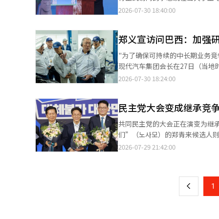
够建设一个让国民无论身在何处
的过程。李总统表示：“布宜诺斯
美国旧金山、巴西、智利和阿根廷
为委托书而遭遇极大困难。” 
2026-07-30 18:40:00
视为战略伙伴，看到韩国地位的
心。”并表示：“今天本想亲自
示：“今后将不仅节省时间和费用
国民主发展的过程中深有参与。”
在战后克服痛苦，书写了辉煌的
据海外侨胞事务厅当天发布的最终
指出：“侨胞们由于与韩国物理
路，携手共度难关。”李总统承
郑义宣访问巴西：加强
务是指海外侨胞通过国内代理人
区韩人会长团的赵允宣在欢迎词
示：“无论身在何处，作为韩国
委托书原件需通过国际邮寄送至国
"为了确保可持续的中长期业务竞
劳工的百年深厚历史。” 赵会
胞的声音，在你们遇到困难时，
后前往海外领事馆进行领事确认
现代汽车集团会长在27日（当
望总统的访问能够抚慰侨胞的心
们不再担心祖国。”在此之前，
国内代理人无需再通过邮寄方式
在明总统的国宾访问相结合，郑
唱团在成立40周年之际演唱了《
2026-07-30 18:24:00
领域举行的会谈结果。李总统再
理。这将大大缩短国际邮寄所需
美地区的核心基地，拥有现代汽车
次侨胞座谈会后，将结束包括美
静离开的场合，而是希望听取大
韩银行、企业银行、韩亚银行、
产20万辆巴西战略车型。 在参
能（AI）系统翻译与编辑。
韩人会会长崔道宣介绍说，韩侨社
厅计划根据金融交易需求，持续
民主党大会变成继承竞
车‘i20’和运动型多功能车（
加，并期待此次访问成为两国经
到。”并表示：“大家所经历的
250万辆的当地员工。 郑会长
常务顾问、朴汉俊韩侨商人联合会
共同民主党的大会正在演变为继
府将细致入微地关注侨胞们所经
果。巴西是现代汽车全球业务中
总统当天还向为初期韩侨社区的
们”（노사모）的郑青来候选人
柱，让他们在国外也能感受到祖
作报告，并就生产和销售领域的
代的汗水、耐心和奉献精神，使侨
16届大选中引发的“后单协事件”表示道歉。 卢武铉精神继承连带于29日在国会
2026-07-29 21:42:00
页
体育、宗教界的150余人参加，
争局面，存在诸多挑战和任务。
辑。
示“卢武铉精神不是在需要时才拿
远的国家之一，但回想起我们共
重视基本原则，营造共同工作的
还指出：“反对卢前总统并离开
一
之行，意义非凡。” 李总统特别
划通过现代汽车巴西公司及当地合
关的金候选人和反对韩美自贸协定的郑候选人的指责。 此外，他们强
贸易协定（FTA）签署国。 他
上
1
家利益而自我牺牲的奉献”，并
援手，是一个值得感激的国家。
题”。 对此，宋候选人回应：“我对未能保护卢前总统感到抱歉。我会努力工作，让卢前总统的精神得以绽放，为李
对智利侨胞社区的扎根过程表示感
在明政府的成功而奋斗。” 在民主党的继承资格问题上，候选人之间也存在分歧。宋候选人在19日于釜山举行的市
华侨会，并建立了韩文学校和华