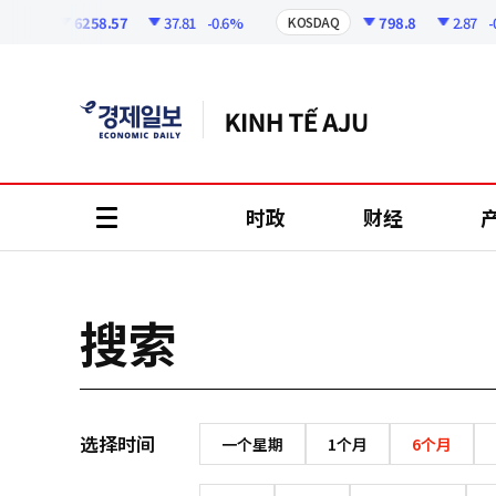
코
인
6258.57
37.81
-0.6%
798.8
2.87
-0.
SPI
KOSDAQ
정
보
时政
财经
all
menu
搜索
选择时间
一个星期
1个月
6个月