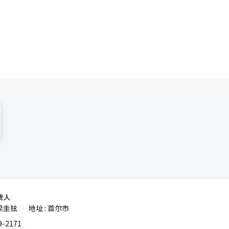
路上的
。” 他承
外延扩
长哈相旭在
成长为公务
·卡斯特
担任新千年
（AI）系
判和不足，
系统翻译与
责人
梁圭铉
地址 : 首尔市
|
-2171