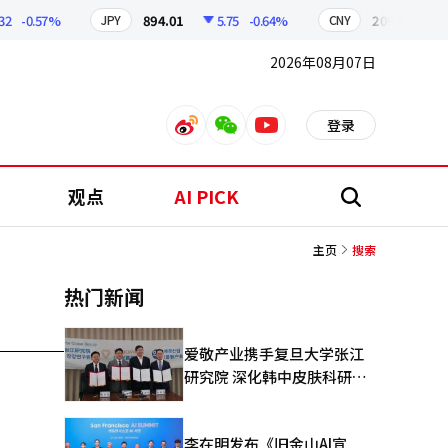
-0.57%
894.01
5.75
-0.64%
209.90
1.0
JPY
CNY
2026年08月07日
登录
weibo
weixin
youtube
观点
AI PICK
搜
索
主页
搜索
热门新闻
爱敬产业携手复旦大学张江
研究院 深化韩中皮肤科研合
作
李在明发布《旧金山AI宣