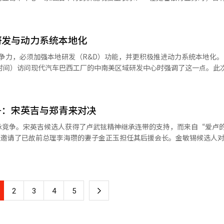
都能感到自豪的韩国。” 黑森州劳动事务部公务员高艺谦表示：“德国政
艾利斯外环109号公交车终点站附近被称为‘109村’，成为韩侨社区的
的访问，踏上归国之路。※ 本报道经人工智能（AI）系统翻译与编辑。
李总统指出：“过去需要在海外领事馆确认后，邮寄到国内，等待几天。”
变化，我感到非常自豪。” 李总统在听取侨胞的发言后评价道：“德国侨
去看看，但因下雨而感到遗憾。”他强调：“在侨胞们书写开拓历史的同
，还能更加方便地处理金融业务。” 李总统介绍，该服务将于31日正式
 他强调：“我们将继续揭示过去的许多痛苦，并制定防止重演的对策。”
发展历史。”并指出：“祖国的人民与阿根廷侨胞在遇到困难时，总能找
新闻稿，“数字领事认证金融委托书服务”已于韩国时间30日上午9时开
上分离，能够更客观地看待韩国，希望大家继续关注祖国。” 在此之前，
诺，政府将支持侨社的未来世代，让他们以身为韩国人为荣，成长为全球
研发与动力系统本地化
处理银行业务时，所需的金融委托书以电子文档形式传递。此前，海外领
中介绍道：“德国侨胞社区拥有从日占时期的李梅庐先生等独立运动者开
公民，我们将确保你们的安全与尊重。”并承诺：“国民主权政府将更加
内代理人。 今后，海外侨胞只需在“海外侨胞365民生门户”申请金融
争力，必须加强本地研发（R&D）功能，并更积极推进动力系统本地化。"
长表示：“德国韩侨社区是过去的奉献、现在的挑战和未来的希望共同交织
第一时间伸出援手。”李总统还承诺：“将确保祖国能够妥善支持和照顾
。确认后的委托书将通过海外侨胞事务厅和金融结算系统电子传送至指定
地时间）访问现代汽车巴西工厂的中南美区域研发中心时强调了这一点。此
灵，进一步巩固与祖国的联系。” 在文化表演中，由派遣护士主导的法兰
他还向侨胞们介绍了与哈维尔·米莱总统在人工智能、关键矿产、能源和
接收委托书原件，而是可以利用文书确认号码和委托人的出生日期进行金
会长作为韩国经济代表团访问巴西。巴西是全球第六大汽车市场，是现代
相遇》、《花园》和《怀念金刚山》等歌曲，姜首席发言人表示。 李总统
次表示，将改变以往侨胞座谈会单向进行的方式。他表示：“座谈会不仅
的数天到数周的时间，减少邮寄费用和文件丢失的风险。 此次服务的启动
巴西生产工厂和中南美区域总部。自2012年建成以来，该工厂已稳定运
国旧金山、巴西、智利和阿根廷在内的访问行程，踏上归国之路。※ 本报
家的意见。”并呼吁：“无论是建议还是意见，请尽情表达。”在欢迎辞
国民银行、农协银行、釜山银行、邮政事业本部等7家金融机构参与。海外
观完研发中心后，郑会长还视察了生产工厂，重点检查了上个月开始生产的
区在过去20多年里每年举办的‘韩侨文化日’上，去年吸引了约15万名
扩大参与的金融机构。 李总统强调：“我不明白为什么这么简单的事情之
争：宋英吉与郑青来对决
SUV）代表车型‘克雷塔’的生产质量。同时，他也鼓励了在今年3月累计
济合作的新历史转折点。此外，座谈会还吸引了崔道宣、白昌基中南美韩
不便绝不是个人的问题，而是韩国必须共同解决的课题。” 他还表示：“
表示：“在13年内突破250万辆的生产记录，是巴西工厂员工的奉献和团队
会长、郑仁基民主和平统一委员会南美西部协会议长等150多名当地侨
承竞争。宋英吉候选人获得了卢武铉精神继承连带的支持，而来自“爱卢
历的每一个小不便。”并承诺：“无论身在何处，都将成为侨胞们可以依
非常重要的市场，我对迄今为止的成就深表感谢。” 在参观工厂后，郑会
定居与发展做出贡献的金相贤韩人会顾问颁发了感谢牌。感谢牌中表达了
则邀请了已故前总理李海瓒的妻子金正玉担任其后援会长。金敏锡候选人
国的温暖关怀和变化。” 当天的座谈会有来自侨胞团体、经济、教育、文
中长期发展方案进行了讨论。他指出：“巴西的工业环境正在发生变化，
社扎根并成为后代的基石的感谢之情。※ 本报道经人工智能（AI）系统
召开了支持宋候选人的记者会，表
包括华侨会和老年会、华侨餐饮协会等。 李总统表示：“智利在地图上看
”他表示，将在全公司层面积极支持巴西实现更大的飞跃。 他还强调，所
出来的装饰品”，并对民主党党代表选举前出现的欺骗性政治攻势表示愤怒。
同分享的历史，两国之间的距离要近得多。”他表示：“能以侨胞们为起
文化，同时要进一步巩固作为客户信赖和喜爱的品牌的地位。 此外，现代
其他党的候选人是谁？反对韩美自贸协定的候选人又是谁？”这是对与后
强调，智利是1949年中南美洲国家中首个承认韩国政府的国家，也是韩国
作伙伴，到2032年在氢能等环保领域和未来技术上投资总计11亿美元。
调：“真正的卢武铉精神是为了原则、常识和国
评价道：“在全世界对韩国还不太了解的时期，智利首先发现了我们的潜力
下
2
3
4
5
表示“为了完成卢前总统的梦想，李在明总统需要宋候选人来全力支持其
”并表示：“韩国与智利的关系始终是信任优先于距离，未来优先于今天。
谢。他介绍了1970年代初，拥有花卉技术的6名侨胞在智利定居后，于19
一
侨会馆的历史。 李总统表示：“侨胞们在大地震和社会动荡中，仍然为遭