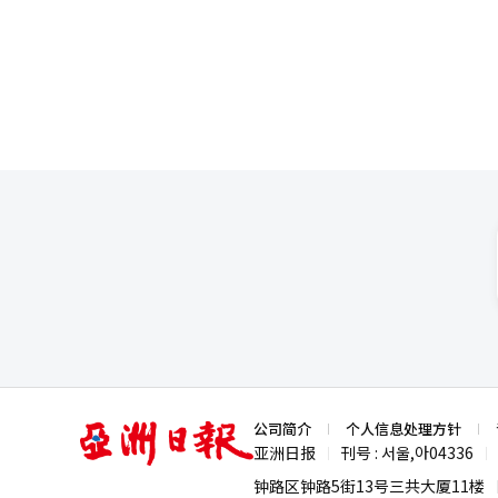
民大会上表示：“从已故的金大
的智利邻居募捐并提供帮助。”
人。”他声称：“作为明确的继
诺将支持下一代侨胞树立作为韩
展。” 郑候选人则表示：“其他两位候选人都有脱党历史的缺陷”，并强调：“我曾是金大中的‘民主联合青年同志
欢迎辞中表示：“智利约有230
会’和‘爱卢的人们’的成员。”特别是
员、教授、企业家和专业人士，在
金前总统的墓地，留言称：“能
举行会谈，讨论韩智自贸协定现代
民主党总裁秘书室长和国会议员。 同日，他在访问卢前总统墓地后在X（前推特）上表示：“对于在2002年候选
统翻译与编辑。
一化脱党过程中给卢前总统和‘
经历了18年的野人时代。卢前总统在自
党大会将于下月1日在忠清地区开
编辑。
亚
公司简介
个人信息处理方针
洲
亚洲日报
刊号 : 서울,아04336
|
|
日
报
钟路区钟路5街13号三共大厦11楼