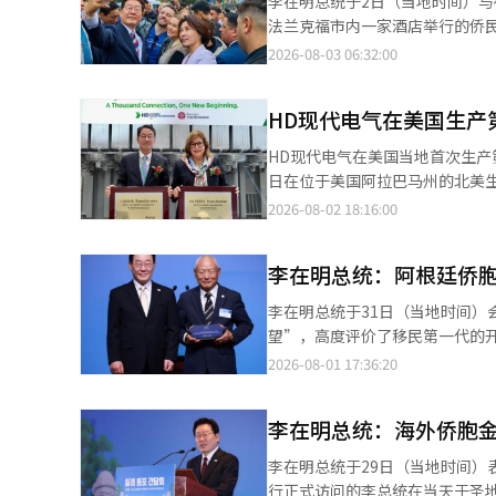
李在明总统于2日（当地时间）与
关人士表示：“在刑事司法体系
立即解决，但也有一些是可以迅
法兰克福市内一家酒店举行的侨
的基本职责。”
某个地方加油，但直接路过不太
行动，我会更加细致入微地关注
2026-08-03 06:32:00
出：“如果正式访问德国，通常
一同会见了约100名派遣劳工、
胞。” 李总统强调：“此次座
外侨民民意调查，表示：“在德国
他特别提到，今年是1966年韩
HD现代电气在美国生产第
也会有很多意见提出。虽然有些
的痛苦后重新崛起，各自以莱茵
的背景。他说：“从南美回来时
HD现代电气在美国当地首次生产
现。” 他指出：“为德国奉献
方，法兰克福似乎是最合适的。
日在位于美国阿拉巴马州的北美生
奋和责任感，为韩国赢得了信任
是什么机会，我都希望能多见见海
基、乔治亚输电公司（GTC）代表
2026-08-02 18:16:00
言文化方面的努力表示感谢。他
李总统指出：“韩国与德国在经
安（MVA）级超高压变压器，预
们的牺牲、奉献和惊人努力表示
历史中，今天在场的各位的生活
供应。 自HD现代电气成立北美
他表示：“在法兰克福和黑森州
是经济上的成功，还向德国社会
李在明总统：阿根廷侨
（GVA），可满足约1亿300
的竞争力。” 他补充道：“企
第一代派遣劳工建立韩文学校、
力需求急剧增加，导致超高压变
韩国竞争力的核心。” 此外，他
李在明总统于31日（当地时间
也是侨民社会相互支持的中心，
最大受益者之一。 实际上，HD
及韩国企业和技术的关注正在不
望”，高度评价了移民第一代的
展的韩国企业和侨民经济人的作
调查机构古尔登报告，HD现代电气
么侨胞们就可以将这种能力和好
行的侨胞晚宴座谈会上表示：“
2026-08-01 17:36:20
科技领域的韩国企业正在证明韩
17.2%，2025年市场占有率
护士代表朴华子及其他三位侨胞
值得我们热烈的掌声。”李总统
在当地建立信任的侨民们正是韩国
厂的建设，预计明年4月扩建完成
士在德国生活的60年，表示：“
们。”并指出：“阿根廷侨社的
国的关注，正在扩展到学习韩语
永基社长表示：“为了应对不断增
李在明总统：海外侨胞
续发展成为一个受到世界信任和
史，表示：“在韩国最困难的时
力，而文化扩大了对韩国的好感
的目标，生产第1000台变压器
献青春的派遣劳工表示敬意。 
社得以延续。”阿根廷的韩侨移民
国南部地区韩人会长团的赵允宣
李在明总统于29日（当地时间）
报道经人工智能（AI）系统翻译
的韩国的政策。” 牙医金秀智
根，历经四代。李总统还介绍了
同体，希望总统的访问能抚慰侨
行正式访问的李总统在当天于圣