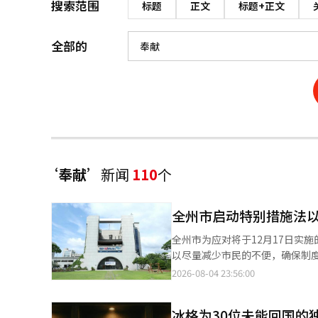
搜索范围
标题
正文
标题+正文
全部的
‘奉献’
新闻
110
个
全州市启动特别措施法
全州市为应对将于12月17日实
以尽量减少市民的不便，确保制度的稳定实施。 《特定建筑物整理特别措施法》
17日至2028年6月16日实施，为期18个月。 该法旨在通过对无许可证和违法施工等
2026-08-04 23:56:00
使用批准（合法化）机会，以保护财产权。 适用对象为2023年12月31日之前实际完成
专用面积85㎡以下的多户住宅、建筑
冰格为30位未能回国的
的适用范围较2014年实施的特别措施法有所扩大。 具体而言，多家庭住宅