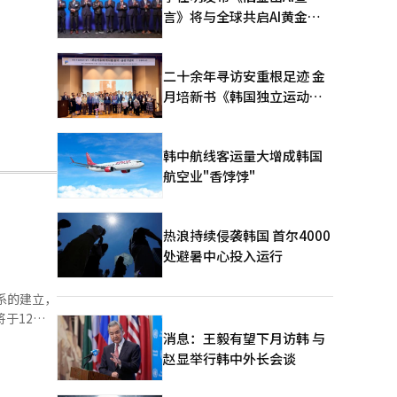
言》将与全球共启AI黄金时
代
二十余年寻访安重根足迹 金
月培新书《韩国独立运动圣
地：向旅顺口追问历史》出
版
韩中航线客运量大增成韩国
航空业"香饽饽"
热浪持续侵袭韩国 首尔4000
处避暑中心投入运行
系的建立，
消息：王毅有望下月访韩 与
赵显举行韩中外长会谈