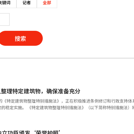
关键词
记者
全部
搜索
以整理特定建筑物，确保准备充分
施的《特定建筑物整理特别措施法》，正在积极推进条例修订和行政支持体
（以下简称特别措施法）将于12月
特定建筑物进行筛选，给予临时
建设的住宅建筑，包括：每户
面积165㎡以下的独立住宅、建筑面积660㎡以下的多家庭住宅等。 特别措施法
独立功臣颁发‘荣誉护照’
的适用面积由原来的建筑面积330㎡以下扩