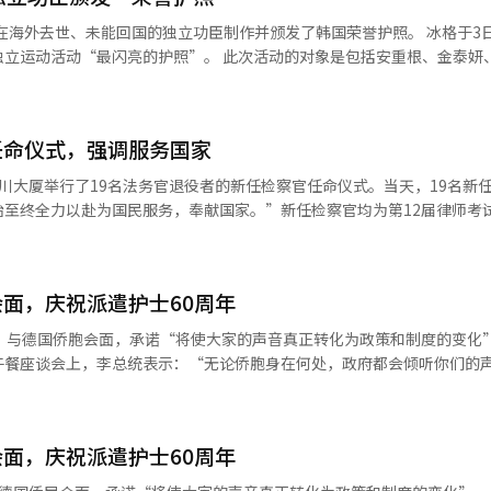
方自治团体根据条例决定建筑面积在165㎡至330㎡之间的适用情况。 此外，使
外去世、未能回国的独立功臣制作并颁发了韩国荣誉护照。 冰格于3日宣布，将
宅的“房间分割”案例，只要符合消防安全和停车标准等法律规定的要求
照”。 此次活动的对象是包括安重根、金泰妍、金千益、
光复前于中国、俄罗斯远东、日本等地活动并去世的独立功臣。他们通过武
受到制度的好处。
性的“韩国荣誉护照”，护照中包含
全州地区建筑师协会合作，运营特定建筑物支
内页设计元素则反映了独立报、太极旗、哈尔滨站、新兴武官学校等与独
以便在法律实施时能够迅速处理民众的请求，建立行政支持体系。 市政府还计划
任命仪式，强调服务国家
种宣传渠道，积极宣传申请对象和程序，以确保符合条件的市民能够在实
长金熙坤等也出席了活动。 仪式上，独立功臣的荣誉护照和感谢牌
川大厦举行了19名法务官退役者的新任检察官任命仪式。当天，19名新
代金勇善代表后代朗读了感谢信。与会者还参观了荣誉护照的展览，并填
始至终全力以赴为国民服务，奉献国家。”新任检察官均为第12届律师考
强对国家荣誉者和荣誉家庭的尊重，
益法务官，积累了丰富的法律经验。他们经过严格的审核程序，包括书面
活动和现状，并传达了在国家荣誉者
运大楼和国立首尔显忠院的媒体墙上陆续播放。 冰格自2019年韩国临时政府
。 活动中，郑成浩法务部长与新任检察官及其家属共同
虑此次座谈会上提出的意见，评估其政策必要
展宣传独立运动家牺牲和独立运动精神的活动。2023年，推出了为未完成
上法袍，表达祝贺和鼓励。新任检察官们在宣誓时面带决心，表示：“我
实施荣誉政策。 “我们将积极发挥作用，提高孔子的名誉，并广泛传播荣
毕业典礼”，2024年则展示了87位在监狱中殉国的独立运动家身着韩服
面，庆祝派遣护士60周年
权这一检察制度的本质，忠实履行本职工作。 他还提到：“过去曾因部分
声音，持续与荣誉团体沟通，确保荣誉的价值能够延续到市民的日常生活
）与德国侨胞会面，承诺“将使大家的声音真正转化为政策和制度的变化”
持续开展独立功臣后代的奖学金项目。 冰格相关人士表示：“荣誉护照
和批评，但大多数前辈检察官始终怀有使命感，终身致力于保护国民人权
午餐座谈会上，李总统表示：“无论侨胞身在何处，政府都会倾听你们的
的承诺的象征，希望能够将独立功臣们的心灵带回祖国，并继续铭记他们
制度更加有效且尊重人权。 郑部长特别重申了对专业性和谨慎态度
地区荣誉对象的健康权利受损和医疗盲区问题。※ 本报道经人工智能（A
入微地关注大家的需求。” 根据青瓦台首席发言人姜有正的书面简报，此
的工作将转向金融、证券犯罪及不公正交易等需要高度专业性的重大犯罪
侨胞，包括韩人会、经济团体、驻外机构的相关人士、专业人士和派遣劳工
地区工作的军人。※ 本报道经人工智能（AI）系统翻译与编辑。
“检察官的一次草率判断和行为可能导致国民对国家刑事司法体系的不信
国的访问后，途经法兰克福，与金惠京夫人一同会见了派遣劳工、企业家
面，庆祝派遣护士60周年
。 李总统提到今年初开展的海外侨胞民意调查，表示“在德国接收到了大
了这些，可能还有很多其他问题，今天大家也会提出许多意见。虽然有些问