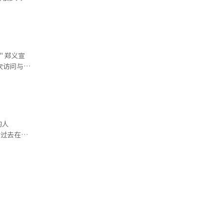
府也将韩国
中
他表
胞社区在韩
时，祖国也
实施。根
 李总统
到新的道
始。 该服
德国南部地
公民。他表
事馆确认的
始，到派遣
倾听最远侨
委托书，然
 郑义宣
的社区，希
你们，让你
金融公司。
次访问与李
克福韩人合
基础设施等
融业务处
汽车在中南
在结束此
是吃饭后安
，首先有新
营，每年生
道经人工智
中，阿根廷
侨胞事务
小型掀背
当地人参
前没有做
生产突破
人总联合会
国民主权政
合作的成
胞参加。李
的人
靠的坚实支
长听取了工
对移民第一
对过去在第
化、科学、
面临新的竞
翻译与编
是离韩国最
有员工都应
 他们
点开始智利
汽车集团计
单协事件相
首个自由
，并伸出了
国政课
” 李总统
78年成立
受更大损失