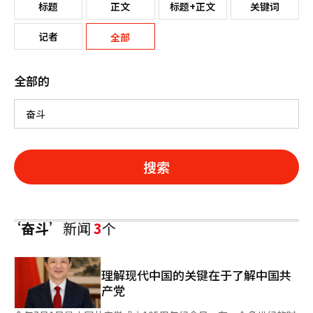
标题
正文
标题+正文
关键词
记者
全部
全部的
搜索
‘奋斗’
新闻
3
个
理解现代中国的关键在于了解中国共
产党