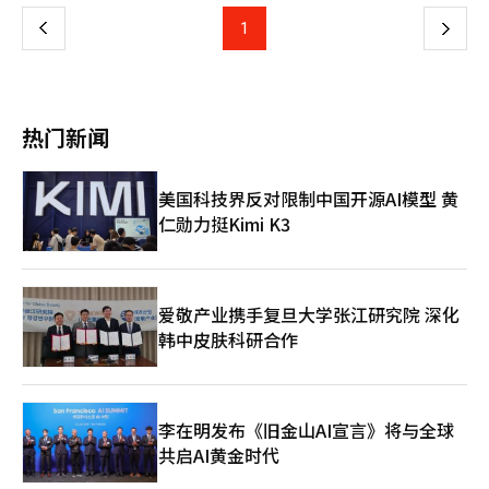
长子诺建浩也在场。 权阳淑女士在迎接李总统夫妇时表示：“欢
阶段性目标有机结合，避免短期成果导向的国政运作方式，确保国
代化强国。”并再次提出实现“第二个百年奋斗目标”的长期国家
迎你们的到来。”她提到李总统夫妇在金海镇上用午餐时称：“果
上
1
下
家发展稳步推进，持续获得动力。第四，保持纯洁性。不断加强党
目标。
然是李在明总统，认为这对地方经济有帮助，居民们一定非常高
的政治、思想、组织、纪律基础，保持健康的组织，肩负推动国家
兴。” 文在寅前总统对近期股市上涨等经济复苏的努力给予了高
一
发展和实现民族复兴的领导责任。 作为执政党，中国共产党深刻
度评价，李总统则回应称：“全国人民都在齐心协力，努力奋
认识到面临长期执政、改革开放、市场经济及外部环境的考验。因
斗。” 文在寅特别提到前一天推出的国民参与型国民成长基金，
此，全力防范精神懈怠、能力不足、与群众脱节、腐败带来的风
页
表示：“听说首日在线销售的数量已售罄，我本想加入，但在轮到
热门新闻
险。中国共产党根据时代的要求进行自我审视，以危机意识自我警
我之前就结束了，错过了机会。” 权阳淑女士对金惠京夫人表
醒，通过自我革命不断改进。同时，坚决实施严格的党内管理和高
示：“你做得很好。”金惠京则回应：“我在努力学习你们是如何
强度的反腐政策。中国共产党通过这种方式保持强烈的政治觉醒，
发挥作用的。” 安副发言人表示，此次交流超出了原定时间，持
美国科技界反对限制中国开源AI模型 黄
始终坚持“自我革命永远在路上”的态度。 自1992年建交以来，
续了约30分钟。 权阳淑女士在结束交流时表示：“我一直心存感
中韩关系迅速发展，双方已建立战略合作伙伴关系。近年来，许多
仁勋力挺Kimi K3
激，每年看到前来奉化村的市民越来越多，心中充满感激。” 在
韩国朋友赞扬中国充满创新活力，科技迅速发展，国际影响力显著
此之前，李总统首次访问了庆南金海奉化村，缅怀故诺姆亨前总
提升。同时，他们期待两国增进理解、深化合作。然而，受到虚假
统。 李总统于下午2时左右身着黑色西装，与金惠京夫人一同抵达
信息和固化偏见的影响，仍有一些人从意识形态的角度看待中国共
奉化村生态文化公园，表达哀悼之情。 权阳淑女士与文在寅前总
产党，或以有色眼镜看待中国。 中韩两国是彼此重要的邻国和合
统夫妇与李总统夫妇一起走在最前面。 李总统微笑着用手势引导
爱敬产业携手复旦大学张江研究院 深化
作伙伴，友好合作是两国唯一正确的选择。与中国交流合作，必须
权阳淑女士前往追悼仪式现场，文在寅前总统则握住权阳淑女士的
韩中皮肤科研合作
面对中国共产党，理解中国共产党才能更有效地增强与中国的相互
手，进行了简短交谈。 进入会场时，李总统向与会者简短鞠躬致
信任与合作。中国共产党所追求的理想信念、奋斗目标、政策措
意，随后与权阳淑女士一起走向座位。 文在寅前总统与共同民主
施，均通过党的文件向公众公开，这也是中国政府和中国人民的思
党代表郑青乐、赵国创新党代表赵国、国务总理金敏锡等人微笑握
想共识和行动指南。 中韩两国的国情各不相同。中国尊重韩国的
手。 李总统随后与金惠京夫人一起，面带严肃，聆听了诺姆亨基
社会制度和发展道路，韩国也应平等尊重中国人民选择的中国共产
李在明发布《旧金山AI宣言》将与全球
金会理事长车成洙的致辞和前总理韩明淑的追悼词。李总统的旁边
党领导和社会主义制度。希望韩国各界以客观、理性、开放的视角
共启AI黄金时代
依次坐着权阳淑女士、诺前总统的长子诺建浩和文在寅前总统。
认识中国共产党和现代中国，通过理解增进信任，通过信任促进合
李总统在追悼词中表示：“我们至今仍记得那位温暖而热情、最具