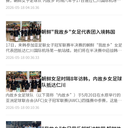
赛，朝鲜女子足球队'内故乡'时隔八年于17日通过仁川国际机场入
中由崔金玉和金京英进球，并透露决赛将于23日举行。 然而，中
境。 根据联合新闻社报道，内故乡队于当天14时20分乘坐中国国
2026-05-18 04:16:36
央通讯社并未报道由南方民间团体组织的南北共同应援团的加油等
际航空航班抵达仁川机场。此次访韩团队由23名球员和12名工作
比赛现场氛围。“水原FC女子队”的队名也被简化为“水原
人员共35人组成。原本有39人获得南方的访问批准，但有4名预备
队”，比赛地点也仅写为“韩国”。 朝鲜居民所阅读的《劳动新
球员未能入境。 他们经过南北交流合作法的入境审查，朝鲜居民
闻》在第三版上完整刊登了中央通讯社的报道，并配以内乡队员在
使用'南方访问证明'确认身份，而他们出示的北方护照仅作为参考
朝鲜"我故乡"女足代表团入境韩国
雨中欢呼和比赛中的照片。※ 本报道经人工智能（AI）系统翻译与
资料。 当天，仁川地区的失散居民援助会、仁川咸北道民会等失
编辑。
散居民团体和市民团体聚集在机场，举着“欢迎内故乡女子足球
队”的横幅，准备迎接。约有100名记者和欢迎人群聚集，为了维
17日，来韩参加亚足联女子冠军联赛半决赛的朝鲜“我故乡”女足
护安全，派出了50多名警力。 然而，身穿深色西装的内故乡队员
代表团抵达仁川国际机场第一航站楼。她们将在半决赛中迎战韩国
和工作人员对欢迎致辞和记者提问均未作回应，面无表情地迅速移
水原FC女足队，这是朝鲜体育团体时隔8年再次入境韩国参加比
2026-05-18 00:36:33
动。在不到1分钟的时间内，他们便未与欢迎团体目光接触，迅速
赛。
通过机场出口，登上准备好的车辆。 载着球队的巴士在警方的护
送下，于16时06分抵达位于京畿道水原的一家酒店。移动过程
中，车辆窗户被深色贴膜遮挡，内部无法看见，酒店周围设置了警
朝鲜女足时隔8年访韩，内故乡女足球
戒线，外部接触被严格控制。 酒店前，一些市民团体举着“支持
队抵达仁川
内故乡足球队的宣传”的横幅进行欢迎，但球队对此并未表现出关
注，直接通过大堂前往客房。入住手续也未单独进行，而是按照控
内故乡女足球队（以下简称“内故乡”）于5月20日在水原举行的
制的路线进行移动。 随后，球队立即前往附近的户外场地进行非
亚洲足球联合会(AFC)女子冠军联赛(AWCL)四强赛中参赛，这是朝
公开训练。训练场地安装了约2米50厘米高的遮挡物，完全阻挡外
鲜体育代表团时隔8年再次访问韩国。 内故乡于17日下午2时20分
2026-05-18 00:10:36
部视线，警方在周围巡逻以维护安全。部分球员在训练中似乎稍微
通过仁川国际机场入境。根据统一部的消息，内故乡的代表团由27
放松了紧张情绪。 内故乡将于20日在水原综合运动场参加AWCL四
名运动员和12名工作人员共39人组成。 朝鲜代表团因参加体育赛
强淘汰赛。同日，墨尔本城FC（澳大利亚）与东京维尔迪（日
事而访韩，距离2018年12月在仁川举行的国际乒乓球联合会
本）先行对阵，随后在19时，内故乡将与水原FC女子队进行南北
(ITTF)世界巡回赛总决赛已有8年，而朝鲜女足球队上次访韩则是