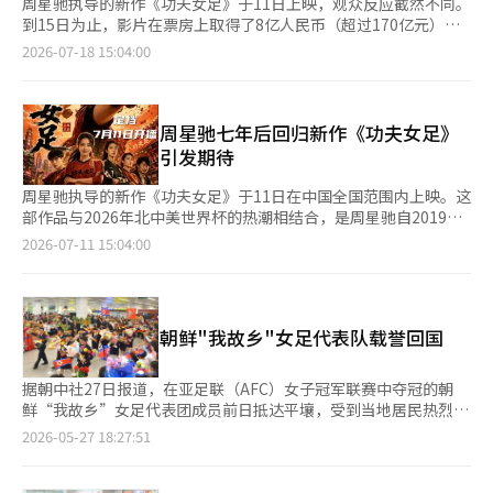
周星驰执导的新作《功夫女足》于11日上映，观众反应截然不同。
到15日为止，影片在票房上取得了8亿人民币（超过170亿元）的
佳绩，但在中国电影评论网站豆瓣上的评分仅为6.5分，作品的艺
2026-07-18 15:04:00
术性评价相对冷淡。 影片以国际足球赛事“至尊无敌杯”为背
景，讲述了中国女子足球队“峨眉”以功夫为武器与强敌对抗，争
夺冠军的喜剧故事。 作为被称为“喜剧之王”的周星驰时隔七年
推出的新作，加之与2026年北中美世界杯的热度相结合，影片在
周星驰七年后回归新作《功夫女足》
上映前就备受期待。 票房表现符合预期。中国电影预售平台猫眼
引发期待
预测最终票房将达到30亿人民币。 然而，尽管票房喜人，口碑却
未能达到预期。观众们纷纷指出影片的时代感幽默、粗糙特效、杂
周星驰执导的新作《功夫女足》于11日在中国全国范围内上映。这
乱剧情和尴尬表演，甚至有人评价称“这是周星驰电影中最令人失
部作品与2026年北中美世界杯的热潮相结合，是周星驰自2019年
望的作品”。 尤其是期待周星驰特有B级感性喜剧的粉丝们感到失
电影《新喜剧之王》以来，时隔七年推出的新作。作为2001年热
2026-07-11 15:04:00
望。香港时事周刊《亚洲周刊》指出：“在周导演的指导下，所有
门影片《少林足球》之后，时隔20年再次以足球为题材的作品，备
演员都沉浸在‘周星驰’特有的荒诞和疯狂表演中，试图完美再现
受中国电影界的期待。 周星驰此次再次采用了大胆的宣传策略。
前后不搭的对话所带来的冷幽默，结果导致演员之间的默契未能很
在上映前几乎没有公开预告片和海报，突然宣布了上映日期。香港
好地展现。” 观众的反应也类似。一位网友表示：“周导演的电
媒体HK01评价称：“预告片中大部分主要演员的面孔未被揭示，
朝鲜"我故乡"女足代表队载誉回国
影需要能够完美消化周星驰风格的演员出演，才能闪耀光芒。人物
但周星驰特有的‘病态’喜剧风格成功吸引了粉丝的期待。” 公
和故事的连贯性崩溃，只有陈腐的笑话在重复。” 中国电影评论
开的主海报也让人联想到《少林足球》。影片讲述了在最高权威足
家赵伟峰表示：“周星驰式喜剧的怀旧情怀、世界杯的热度、豪华
球赛事即将来临之际，女子足球队“峨眉队”在绝境中以功夫为武
据朝中社27日报道，在亚足联（AFC）女子冠军联赛中夺冠的朝
明星阵容和夏季档期的结合，吸引了观众走进影院，但电影却用
器，挑战强队争夺冠军的故事。周星驰特有的“市民英雄叙事”被
鲜“我故乡”女足代表团成员前日抵达平壤，受到当地居民热烈欢
1990年代的喜剧语法来讲述2026年的成长故事，给人一种时代错
赋予了女子足球这一新题材。 《功夫女足》并非《少林足球》的
迎。
2026-05-27 18:27:51
位的感觉。这使得与观众形成共鸣的能力受到限制。” 影片还因
简单女性版。它反映了近年来中国女子足球的关注度和女性体育的
戏谑韩国足球而引发争议。作品中代表韩国女子足球的“李华
增长，全面展示了女子足球。影片中的守门员使用太极拳，前锋则
队”被描绘为为了胜利而挑衅对手、频繁犯规，并依赖裁判的偏袒
使用五行八卦拳等，每位球员都有不同的武术设定，体现了差异