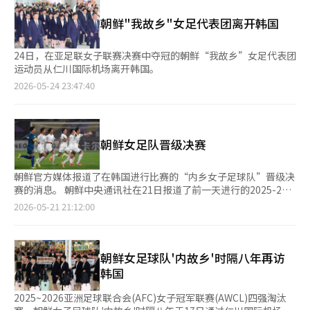
判罚。部分中国媒体和网友将其解读为对韩国足球的讽刺，并指出
化。 演员阵容也十分华丽。中国最高权威电影奖金鸡奖最佳女主
可能会给国内观众带来不快。 中国娱乐媒体新浪娱乐表示：“电
朝鲜"我故乡"女足代表团离开韩国
角得主章小蕾担任队长兼守门员“爽爽”，为此她剪短了长发，并
影尖锐地讽刺了韩国足球运动员的犯规和裁判判罚，因此即使在韩
进行了六个月的体能训练。迪丽热巴为了饰演主力前锋“玉龙”，
国上映也难免引发争议。” 影片预计将在8月陆续在新加坡、印度
增重8公斤并接受了三个月的足球训练，来自EXO的演员张艺兴则
24日，在亚足联女子联赛决赛中夺冠的朝鲜“我故乡”女足代表团
尼西亚、马来西亚等亚洲主要国家上映，国内上映日期尚未确定。
亲自完成了影片中大部分高难度动作场景。 刘佳玲、Jimmy
运动员从仁川国际机场离开韩国。
※ 本报道经人工智能（AI）系统翻译与编辑。
Yang、张志冲以及《少林足球》的原班成员林子聪和黄一飞也特
2026-05-24 23:47:40
别出演，为原作粉丝带来怀旧感。 为了提高真实性，前中国女子
足球国家队成员赵丽娜和李佳薇不仅出演演员，还担任技术顾问，
指导比赛场景和战术演绎。 制作规模也创下历史新高。总制作成
本达到38亿元人民币（约合842亿元），是周星驰作品中规模最大
的。尤其是将通常占制作成本30%至40%的演员出场费比例降低
朝鲜女足队晋级决赛
至约15%，而将整体制作成本的一半投入到1200多个计算机图形
（CG）特效镜头的制作中，力求呈现超越《少林足球》的视觉盛
朝鲜官方媒体报道了在韩国进行比赛的“内乡女子足球队”晋级决
宴。 然而，票房也面临变数。在最近中国国内反日情绪再次高涨
赛的消息。 朝鲜中央通讯社在21日报道了前一天进行的2025-26
的背景下，日本顶级演员佐藤健的出演引发了一些在线争议。不
亚洲足球联合会(AFC)女子冠军联赛(AWCL)半决赛结果，称“我们
2026-05-21 21:12:00
过，由于其角色接近特别出演，预计对票房的影响有限。 中国电
的内乡队以2比1战胜韩国的水原队，成功晋级决赛”。 朝鲜运动
影市场在今年上半年票房收入为173亿元，同比下降近40%，持续
员自2018年12月在仁川举行的国际乒乓球联合会(ITTF)世界巡回
低迷。在这种情况下，仅凭“周星驰”这个名字，《功夫女足》被
赛总决赛以来，时隔约8年再次参加在韩国举行的体育比赛。在足
视为今夏最大期待之作，能否为低迷的影院注入活力备受关注。根
球项目上，自2014年仁川亚运会以来，朝鲜运动员时隔12年再次
朝鲜女足球队'内故乡'时隔八年再访
据猫眼数据，截止到9日早上，预售票房已达到4000万元。
访问韩国。这是朝鲜女子足球俱乐部首次来访。 中央通讯社表
韩国
示，“内乡队与韩国水原队的半决赛于20日在韩国进行”，并指
出“在激烈的攻防战中，尽管在下半场首先失球，但我们的运动员
2025~2026亚洲足球联合会(AFC)女子冠军联赛(AWCL)四强淘汰
通过加强相互配合，展开了强有力的进攻”。 报道中提到，比赛