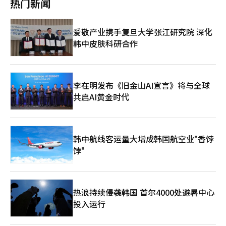
热门新闻
凑巧朝鲜“我的故乡”女足同样闯入四强，半决赛将上演“南北对
决”。 “我的故乡”女足队2012年成立于平壤。2021至2022赛季
获得朝鲜国内联赛冠军，是近年来崛起的一支劲旅。球队由消费材
爱敬产业携手复旦大学张江研究院 深化
料企业“我的故乡”冠名赞助，并由前朝鲜女足国家队主教练李玉
韩中皮肤科研合作
一（音）执教。 据韩国统一部消息，此次访韩的女足代表队共39
人，包括27名球员和12名工作人员。将于本月17日经中国北京专
机抵达仁川国际机场入境韩国。 在本届冠军联赛中，“我的故
乡”表现出色，在预选赛阶段三战全胜，打入23球且未失一球，获
得进入决赛资格。在缅甸仰光举行的C组小组赛中，先后战胜水原
李在明发布《旧金山AI宣言》将与全球
FC、日本、缅甸球队，以2胜1负排名小组第2晋级。在四分之一决
共启AI黄金时代
赛中以3比0战胜越南胡志明队晋级四强。 在小组赛中，“我的故
乡”曾以3比0战胜水原FC，占据心理优势。朝鲜在女子足球领域
长期保持亚洲强队地位，且阵容实力雄厚，此次对决预计将对水原
FC构成不小挑战。 根据赛事安排，水原FC将于本月20日晚7点迎
韩中航线客运量大增成韩国航空业"香饽
战“我的故乡”，胜者将于23日与澳大利亚和日本队之间的胜者争
饽"
夺冠军。半决赛及决赛将全部在水原综合运动场举行。 青瓦台当
天通过媒体发表声明，欢迎朝鲜“我的故乡”女足代表队来韩参加
比赛，并表示将为赛事圆满举办积极提供各项协助。
热浪持续侵袭韩国 首尔4000处避暑中心
投入运行