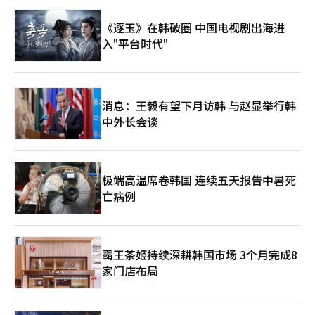
《逐玉》在韩破圈 中国电视剧出海进
入"平台时代"
消息：王毅有望下月访韩 与赵显举行韩
中外长会谈
极端高温席卷韩国 连续五天报告中暑死
亡病例
霸王茶姬持续深耕韩国市场 3个月完成8
家门店布局