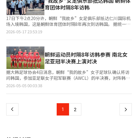
"我故乡"女足俱乐部抵达韩国 朝鲜体
俱乐部的对决。决赛将于23日在同一地点举行。 冠军奖金为100万
在2014年仁川亚运会，时隔12年。 内故乡女足球队将于20日在水
育团体时隔8年访韩
美元（约合1亿4700万元人民币），亚军为50万美元。内故乡被视
原综合运动场与水原FC女队交锋。 内故乡于5月12日上午乘坐高丽
为强有力的夺冠候选之一。※ 本报道经人工智能（AI）系统翻译与
航空从平壤出发，抵达中国北京，并在朝鲜大使馆附近进行训练，
17日下午2点20分许，朝鲜“我故乡”女足俱乐部抵达仁川国际机
编辑。
随后于17日乘坐中国国际航空航班抵达韩国。 根据统一部在14日
场入境韩国，这是朝鲜体育团体时隔8年再次到访韩国。 据统一部
发布的“应援相关参考资料”，由民族和解合作范围全国协商会等
介绍，此次访韩朝鲜女足代表团共39人，包括27名选手和12名工
2026-05-17 23:53:19
200多个民间团体组织的“2026 AFC AWCL女子足球共同应援
作人员。俱乐部选手本月12日上午搭乘高丽航空班机从平壤启程飞
团”规模达3000余人。 统一部表示：“我们尊重民间团体的自主
赴北京，在朝鲜驻华大使馆附近集训后，于当天搭乘中国国际航空
协商与讨论，并在符合AFC规定的范围内，确保应援活动有序进
班机抵达韩国。 “我故乡”女足将参加20日至23日在水原综合运
行。”同时，统一部还公开了AFC规定的“禁止携带的物
动场举行的亚足联女子冠军联赛（AWCL）半决赛。
朝鲜运动员时隔8年访韩参赛 南北女
品”和“禁止在场内表达政治、宗教信息”等内容。 统一部与民
足亚冠半决赛上演对决
间团体沟通后，确认共同应援团将在符合AFC规定的范围内，使用
横幅、应援巾、应援棒、双方俱乐部旗帜等应援工具。
据大韩足球协会4日消息，朝鲜“我的故乡”女子足球队确认将访
问韩国，参加亚足联女子冠军联赛（AWCL）的半决赛，对阵韩国
水原FC女足队。韩国政府正推进“我的故乡”女足队入境审批申
页
2026-05-05 00:03:38
请流程。 这是自2018年12月，朝鲜乒乓球运动员参加在仁川举行
的国际乒联总决赛后，时隔8年再次入境韩国参加比赛。当时朝鲜
一
女子乒乓球选手车孝心与韩国乒乓球选手张禹珍组成混双组合参加
双打比赛。 朝鲜女足上一次访韩要追溯至2014年仁川亚运会。以
上
1
下
2
2018年平昌冬奥会为契机，韩朝实现共同入场、组建女子冰球联
队，体育交流一度趋于活跃，但随后因关系恶化而全面中断。 此
一
次比赛背景备受关注，亚足联决定将本届女子冠军联赛半决赛和决
赛以“AWCL Final”的形式集中在同一地点举行。韩国足球协会
页
今年1月提交承办意向书，并成功获得承办权。水原FC晋级四强，