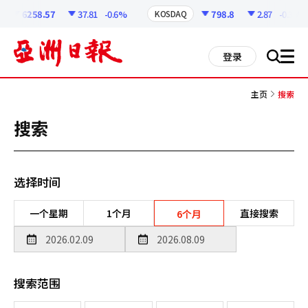
코
인
6258.57
37.81
-0.6%
798.8
2.87
-0.36%
KOSDAQ
정
보
all
登录
搜
men
索
主页
搜索
搜索
选择时间
一个星期
1个月
直接搜索
6个月
搜索范围