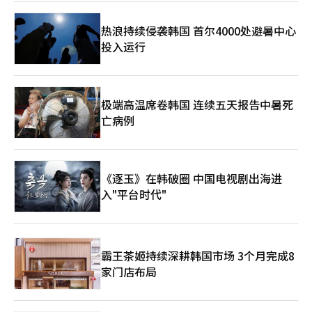
道经人工智能（AI）系统翻译与编辑。
热浪持续侵袭韩国 首尔4000处避暑中心
投入运行
极端高温席卷韩国 连续五天报告中暑死
亡病例
《逐玉》在韩破圈 中国电视剧出海进
入"平台时代"
霸王茶姬持续深耕韩国市场 3个月完成8
家门店布局