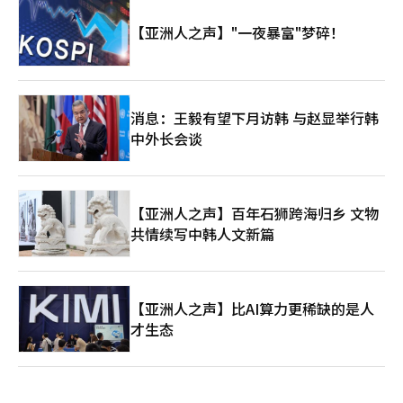
【亚洲人之声】"一夜暴富"梦碎！
消息：王毅有望下月访韩 与赵显举行韩
中外长会谈
【亚洲人之声】百年石狮跨海归乡 文物
共情续写中韩人文新篇
【亚洲人之声】比AI算力更稀缺的是人
才生态