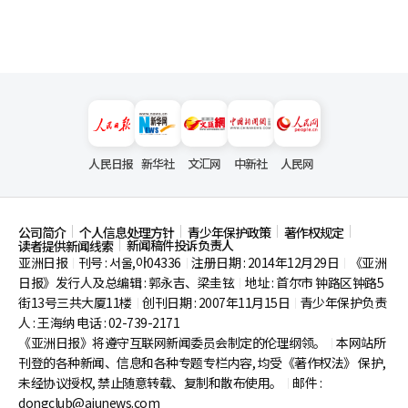
人民日报
新华社
文汇网
中新社
人民网
公司简介
个人信息处理方针
青少年保护政策
著作权规定
新闻稿件投诉负责人
读者提供新闻线索
亚洲日报
刊号 : 서울,아04336
注册日期 : 2014年12月29日
《亚洲
|
|
|
日报》发行人及总编辑 : 郭永吉、梁圭铉
地址 : 首尔市
钟路区钟路5
|
街13号三共大厦11楼
创刊日期 : 2007年11月15日
青少年保护负责
|
|
人 : 王海纳 电话 : 02-739-2171
《亚洲日报》将遵守互联网新闻委员会制定的伦理纲领。
本网站所
|
刊登的各种新闻、信息和各种专题专栏内容, 均受《著作权法》
保护,
未经协议授权, 禁止随意转载、复制和散布使用。
邮件 :
|
dongclub@ajunews.com