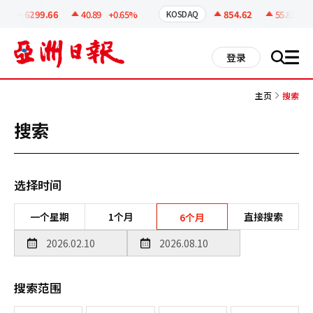
코
인
6299.66
40.89
+0.65%
854.62
55.81
+6.
KOSDAQ
정
보
all
登录
搜
men
索
主页
搜索
搜索
选择时间
一个星期
1个月
直接搜索
6个月
搜索范围