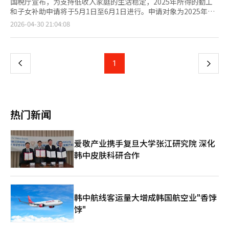
国税厅宣布，为支持低收入家庭的生活稳定，2025年所得的勤工
和子女补助申请将于5月1日至6月1日进行。申请对象为2025年有
工作、商业或宗教收入的324万户家庭。国税厅将通过移动端和书
页
2026-04-30 21:04:08
面通知逐步发送申请信息。补助将在审核后于8月27日发放，比法
定期限提前一个月。勤工补助根据家庭类型不同，单身家庭最高可
一
获165万韩元，单收入家庭285万韩元，双收入家庭最高330万韩
元。子女补助每名18岁以下子女可获50万至100万韩元。申请条件
上
1
下
为夫妻合计收入单身家庭低于2200万韩元，单收入家庭低于3200
万韩元，双收入家庭低于4400万韩元。子女补助需夫妻合计收入
一
低于7000万韩元。家庭总资产截至2025年6月1日需低于2.4亿韩
元，债务不予扣除。资产在1.7亿至2.4亿韩元之间的家庭仅能获得
页
50%的补助。收到通知的家庭可通过二维码或移动链接在“手
热门新闻
税”上申请，也可通过自动应答服务申请。无法使用移动或PC的
老年人可通过补助咨询中心获得帮助。未收到通知但符合收入和资
产条件的家庭可通过“家税”直接申请，但需提交收入证明等材
爱敬产业携手复旦大学张江研究院 深化
料。从本次申请开始，自动申请制度将扩大。去年已同意自动申请
韩中皮肤科研合作
的155万户家庭无需再次申请即可自动申请补助。若同意自动申
请，未来可无需额外申请即可获得补助。为视障人士引入了移动电
子盲文服务，5月1日起试运行生成型AI聊天机器人咨询服务，提供
24小时咨询。错过定期申请期限的家庭可在12月1日前申请，但仅
能获得95%的补助。仅有工薪收入的家庭若已完成半年度申请，无
韩中航线客运量大增成韩国航空业"香饽
需定期申请，6月25日将进行结算。国税厅提醒，可能会有冒充勤
饽"
工和子女补助的诈骗行为，要求支付手续费或输入账户密码。国税
厅不会要求任何形式的资金转账，请注意防范金融诈骗。※ 本报