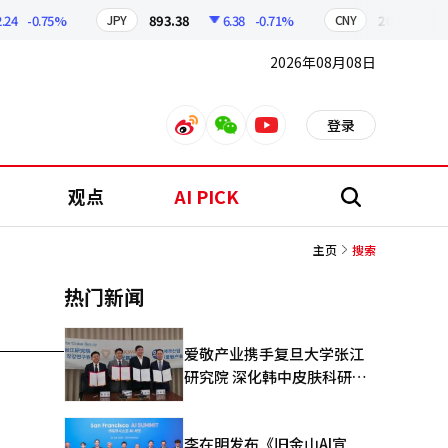
24
-0.75%
893.38
6.38
-0.71%
209.17
1
JPY
CNY
2026年08月08日
登录
weibo
weixin
youtube
观点
AI PICK
搜
索
主页
搜索
热门新闻
爱敬产业携手复旦大学张江
研究院 深化韩中皮肤科研合
作
李在明发布《旧金山AI宣