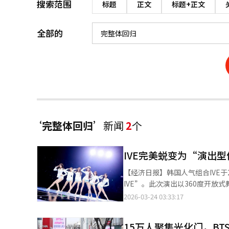
搜索范围
标题
正文
标题+正文
全部的
‘完整体回归’
新闻
2
个
IVE完美蜕变为“演出
【经济日报】韩国人气组合IVE于21日
IVE”。此次演出以360度开
长的重要里程碑。通过Netfli
2026-03-24 03:33:17
序幕。演出的亮点在于360度观
《ELEVEN》和《LOVE D
15万人聚集光化门，B
《Genie》的翻唱舞台，赋予了