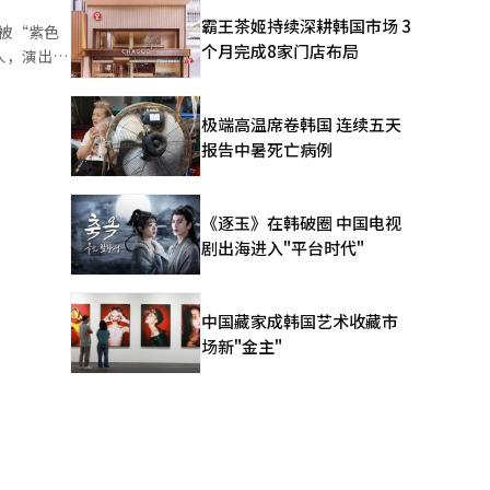
在上个月发
霸王茶姬持续深耕韩国市场 3
已被“紫色
目9冠王
个月完成8家门店布局
人，演出热
众的认可和
和主办方判
员们展现的
近商圈的反
以此次粉丝
极端高温席卷韩国 连续五天
的订单量
4日将在吉隆
报告中暑死亡病例
响。一些咖
偶像的演出
可观看
众音乐
ix全球直播
美和欧洲的
《逐玉》在韩破圈 中国电视
光化门站和
展示
剧出海进入"平台时代"
示华丽的表
置的寻宝
管制成功完
这与全球
5万人的呐
诚分享恐
中国藏家成韩国艺术收藏市
有力武
场新"金主"
4月开始的
AI）系统