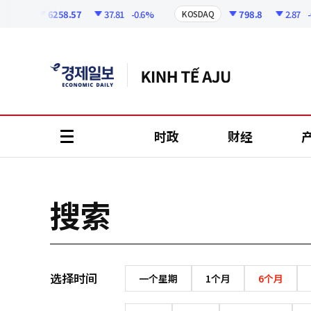
코
인
6258.57
37.81
-0.6%
798.8
2.87
-0
OSPI
KOSDAQ
정
보
时政
财经
all
menu
搜索
选择时间
一个星期
1个月
6个月