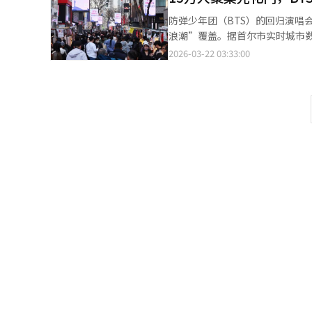
展示了K-pop演出市场从简单
防弹少年团（BTS）的回归演唱
布的第二张正规专辑先行双主打曲
浪潮”覆盖。据首尔市实时城市
后举行的。IVE自出道以来，从《
情达到顶峰。上午约2万人的人
2026-03-22 03:33:00
粉丝的支持。这表明Starsh
断现场拥挤程度已达“严重”阶
完美团队合作和与粉丝的紧密互动
应截然不同。光化门入口的便利
演唱会为起点，正式启动覆盖亚洲、
增加了近20倍，仍因顾客涌入而
坡开始与全球DIVE见面。目前，
啡馆和餐馆抱怨“BTS演出反而
需求急剧增加，IVE已经在欧洲
Netflix”的招牌吸引预订顾
性”和“独特概念”与西方市场趋
共享现场感的新商业模式。目前，
大型竞技场演出中更加闪耀。专家
市厅站等主要地铁站实施不停站
其“表演实力强”的艺术家形象。
演，还被视为韩国向全球展示大规
任务、利用LED屏幕的参与型内
成，韩国将成为“全球大型活动圣
娱乐市场的核心关键词“粉丝参与
喊汇聚一堂，技术与艺术结合的K
惧，并通过音乐回馈粉丝的安慰，
器。正如成员们所说，“IVE将
巡演，全球音乐迷的目光聚焦于IV
翻译与编辑。