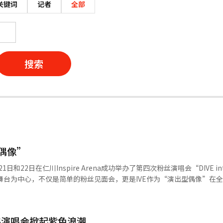
关键词
记者
全部
搜索
型偶像”
和22日在仁川Inspire Arena成功举办了第四次粉丝演唱会“DIVE in
放式舞台为中心，不仅是简单的粉丝见面会，更是IVE作为“演出型偶像”在
x等全球平台的直播，IVE与全球粉丝“DIVE”互动，为即将到来的第二次世
众席的舞台设计，IVE利用全方位视野的舞台结构拉近与粉丝的距离。从《H
IVE》等热门歌曲，成员们在华丽的表演中展现了稳定的现场演唱实力。特别是
TS演唱会掀起紫色浪潮
IVE独特的风格，获得了好评。以海底神殿和航海为主题的VCR故事让观众