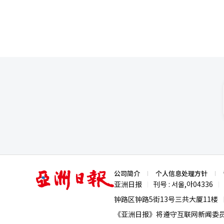
亚
公司简介
个人信息处理方针
洲
亚洲日报
刊号 : 서울,아04336
|
|
日
报
钟路区钟路5街13号三共大厦11楼
《亚洲日报》将遵守互联网新闻委