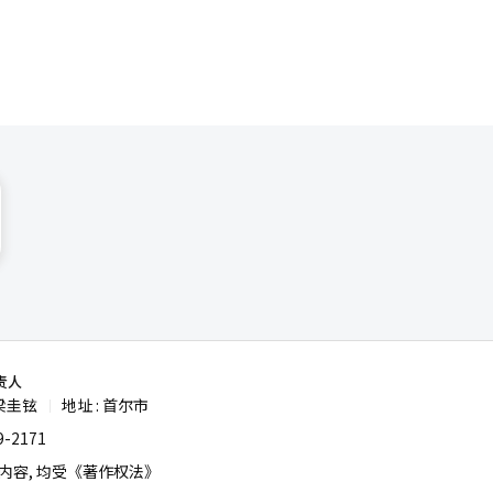
责人
梁圭铉
地址 : 首尔市
|
-2171
容, 均受《著作权法》