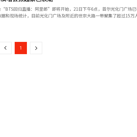
的歌舞向“体验型娱乐”进化的趋势。IVE的这次演出意义重大，因为它是
会“BTS回归直播：阿里郎”即将开始，21日下午6点，首尔光化门广场
《BANG BANG》在国内主要音源榜单上实现“完美全杀”并获得音乐节
数据和现场统计，目前光化门广场及附近的世宗大路一带聚集了超过15万
LOVE DIVE》到《HEYA》，每首发布的歌曲都登上音源榜首，获得了大
群在下午3点后迅速增加，与周末下班人流汇合，广场周边人满为患。警方
页
ip娱乐追求的“完美型女团”战略在市场上取得了成功。此次粉丝演唱会中成
段，增加了安全人员，实时调整各区域入场密度。随着演出时间临近，附
，证明了IVE不仅是一个偶像团体，更是一个“可持续品牌IP”。IVE将
店已进入“战备状态”。主要便利店如CU光化门广场店等，尽管将必需品
一
欧洲、美洲和大洋洲的第二次世界巡演“SHOW WHAT I AM”，4月
将收银台移至店外。相反，距离广场300米以上的商店因交通限制受到影
IVE在全球音乐市场的地位比以往更加稳固。在北美和欧洲市场，K-pop
上
1
下
让顾客减少”，显示出商圈两极化的现象。演出临近时，附近餐馆打出“
和美洲主要城市证明了其票房号召力。此次世界巡演将成为检验IVE的“大
客。一家牛骨汤店表示，“预订座位已满，电话咨询不断”，显示出通过Netfl
势契合度的标准。尤其是360度舞台设计等空间利用能力，预计将在北
一
现场指挥室以1.5万名安全人员为中心，监控实时密集度。下午6点后，
认为，IVE通过此次巡演，不仅会巩固K-pop粉丝群体，还将向当地大众
通过，广场周边道路全面管制，现场成为“安全堡垒”。此次演出不仅展
页
IVE的成功在于将粉丝视为“航海的伙伴”而非舞台的旁观者。演出中设
模人群管理技术和手册的“国家试金石”。如果AI人群分析和立体交通
容、遍布观众席的安可舞台，赋予了粉丝“我们成就IVE”的强烈归属感。
地”。距离正式演出还有120分钟，光化门广场的紫色灯光愈加浓烈。1
”完全一致。IVE是最聪明地利用这一趋势的组合。成员们在空白期中坦
pop新历史即将展开。※ 本报道经人工智能（AI）系统翻译与编辑。
这种“真诚叙事”是全球粉丝将IVE视为“自己人”而非简单明星的最强
永远与DIVE同行”，她们不仅是舞台上的女神，也是并肩游泳的伙伴。随着
E如何再次将2026年的K-pop市场染成“紫色”。※ 本报道经人工智能（