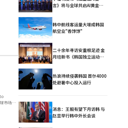
言》将与全球共启AI黄金时
代
韩中航线客运量大增成韩国
航空业"香饽饽"
二十余年寻访安重根足迹 金
月培新书《韩国独立运动圣
地：向旅顺口追问历史》出
版
热浪持续侵袭韩国 首尔4000
处避暑中心投入运行
to
全球市场成
界巡演拉开
消息：王毅有望下月访韩 与
EYA》到
赵显举行韩中外长会谈
对少女时代
沉浸其中，