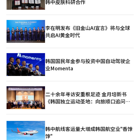
韩中皮肤科研合作
李在明发布《旧金山AI宣言》将与全球
共启AI黄金时代
韩国国民年金参与投资中国自动驾驶企
业Momenta
二十余年寻访安重根足迹 金月培新书
《韩国独立运动圣地：向旅顺口追问历
史》出版
韩中航线客运量大增成韩国航空业"香饽
饽"