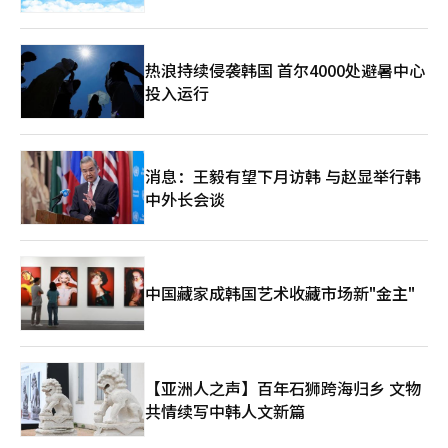
热浪持续侵袭韩国 首尔4000处避暑中心
投入运行
消息：王毅有望下月访韩 与赵显举行韩
中外长会谈
中国藏家成韩国艺术收藏市场新"金主"
【亚洲人之声】百年石狮跨海归乡 文物
共情续写中韩人文新篇