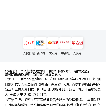
人民日报
新华社
文汇网
中新社
人民网
公司简介
个人信息处理方针
青少年保护政策
著作权规定
新闻稿件投诉负责人
读者提供新闻线索
亚洲日报
刊号 : 서울,아04336
注册日期 : 2014年12月29日
《亚洲
|
|
|
日报》发行人及总编辑 : 郭永吉、梁圭铉
地址 : 首尔市
钟路区钟路5
|
街13号三共大厦11楼
创刊日期 : 2007年11月15日
青少年保护负责
|
|
人 : 王海纳 电话 : 02-739-2171
《亚洲日报》将遵守互联网新闻委员会制定的伦理纲领。
本网站所
|
刊登的各种新闻、信息和各种专题专栏内容, 均受《著作权法》
保护,