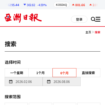
코
인
6295.44
302.82
-4.59%
801.66
2.07
+0.
KOSDAQ
정
보
all
登录
搜
men
索
主页
搜索
搜索
选择时间
一个星期
1个月
直接搜索
6个月
搜索范围