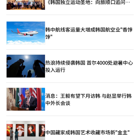
《韩国独立运动圣地：向旅顺口追问历
史》出版
韩中航线客运量大增成韩国航空业"香饽
饽"
热浪持续侵袭韩国 首尔4000处避暑中心
投入运行
消息：王毅有望下月访韩 与赵显举行韩
中外长会谈
中国藏家成韩国艺术收藏市场新"金主"