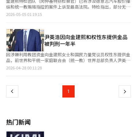
金建熙特检团队（闵仲基特别检察官）已将涉及德意志汽车股价操
纵和统一教贿赂指控的案件上诉至最高法院。特检指出，部分无罪
判决存在法律误解，并详细说明了上诉理由。金建熙方面也已提起
2026-05-05 01:19:15
上诉，预计在上诉审中将围绕罪与非罪及刑期展开激烈争论。4
日，法律界消息称，特检团队当天向负责金建熙二审的首尔高等法
院刑事15-2部（申宗五、成彦柱、元益善法官）提交了上诉状。金
建熙方面已于上月30日提交上诉状。特检通过公告解释了上诉背
尹英浩因向金建熙和权性东提供金品
景，指出因无法确定不当得利金额而导致的部分无罪判决未被接
被判刑一年半
受。此外，关于政治资金法的无罪判决，特检认为对明太均提供民
调行为的事实和法律评价存在错误。特检表示，判决中存在影响结
因涉嫌利用教团资金向金建熙女士和国民力量党议员权性东提供金
果的法律误解、证据法则和经验法则的违反，并将此作为上诉理
品，前世界和平统一家庭联合会（统一教）世界总部负责人尹英浩
由。此前，二审于上月28日对因违反资本市场法、政治资金法及特
在上诉审中被判实刑。首尔高等法院刑事6-1部（法官金钟宇、朴
页
2026-04-28 00:11:28
定犯罪加重处罚法被起诉的金建熙判处4年监禁及5000万韩元罚
正济、闵达基）27日判处尹英浩因违反禁止请托法、政治资金法和
款，并没收一条Graff钻石项链及追缴2094万韩元。相比一审的1
职务侵占罪，判处1年6个月监禁，比一审的1年2个月刑期更重。
一
年8个月刑期，增加了2年4个月。二审的关键在于推翻了一审对德
尹英浩被控向权议员提供1亿韩元非法政治资金，并通过“建真法
意志汽车股价操纵的部分无罪判决。法院认定金建熙在2010年10
师”全成培在2022年4月至8月间向金女士提供价值6000万韩元的
上
1
下
月至11月期间向Black Pearl Invest提供了20亿韩元的证券账户，
格拉夫项链、香奈儿包和天寿参浓缩茶。这些金品均来自统一教资
并出售了德意志汽车的18万股股票，参与了操纵市场的行为。关于
金。法院认定向金女士提供金品的行为构成职务侵占罪，称“向总
一
统一教贿赂的斡旋受贿指控，法院认定金建熙在2022年4月至7月
统当选人配偶提供金品以谋求请托的行为在法律秩序上不可接
期间接受了统一教方面的请求，并收受了两个香奈儿包、Graff项
受”，并表示“使用统一教资金提供金品的行为显示出非法占有意
页
链及人参浓缩茶。然而，关于从明太均处无偿获得价值2.7亿韩元
图”。特检的上诉有理由，未采纳被告方的主张。然而，法院在此
热门新闻
的民调并影响提名的政治资金法指控，法院与一审一样判定无罪，
案中适用了金建熙特检法的“必要减免”规定，承认尹英浩在调查
理由是难以断定其获得了财产利益。上诉审中，这一部分预计将成
过程中提供了全成培相关调查的线索，并承认向权议员提供资金和
为主要争议点。特检将对政治资金法和资本市场法的部分无罪判决
向金女士提供包和项链的事实。法院认为这些是“有助于揭示他人