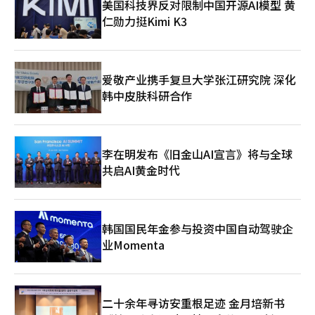
美国科技界反对限制中国开源AI模型 黄
提出异议，而金建熙方面则可能否认股价操纵和贿赂的有罪认定。
犯罪的重要陈述”，并作为减刑理由。关于证据销毁指控，法院维
仁勋力挺Kimi K3
同时，刑期的适当性也将被审视。特检团队还对相关案件的二审判
持一审的公诉驳回判断，认为“该行为不属于金建熙特检法的调查
决提出了上诉。涉及向金建熙和国民力量党议员权性东提供贿赂的
对象”，未采纳特检的上诉。关于量刑理由，法院将此次犯罪定义
尹英浩前统一教世界总部主任的案件，上月30日已提交上诉状。尹
为统一教为扩大政治影响力而进行的行为，指出“支持总统候选人
英浩在二审中被判处1年6个月监禁。此外，所谓“管家门”核心人
并在政权成立后扩大政策影响力的目的”，并认为“破坏了政治资
物金艺成的案件也将由最高法院裁决。二审对金艺成判决无罪及公
金法和禁止请托法的立法宗旨，侵犯了政教分离的宪法原则”，强
爱敬产业携手复旦大学张江研究院 深化
诉驳回，特检对此不服并提出上诉。※ 本报道经人工智能（AI）系
调“严重破坏了国民对国家政策公正执行的信任”，因此必须严
韩中皮肤科研合作
统翻译与编辑。
惩。不过，法院考虑到尹英浩配合调查并大致承认主要事实关系，
且无前科，决定了刑期。法院对政治资金法违反指控判处6个月监
禁，对禁止请托法和职务侵占指控判处1年监禁。对于保释申请，
法院以“有逃跑之虞”为由驳回。宣判后，尹英浩面色凝重，面色
李在明发布《旧金山AI宣言》将与全球
发红地离开法庭。※ 本报道经人工智能（AI）系统翻译与编辑。
共启AI黄金时代
韩国国民年金参与投资中国自动驾驶企
业Momenta
二十余年寻访安重根足迹 金月培新书