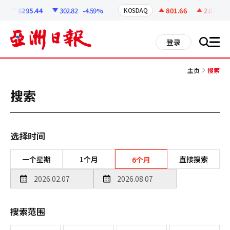
코
인
6295.44
302.82
-4.59%
801.66
2.07
+0.
KOSDAQ
정
보
all
登录
搜
men
索
主页
搜索
搜索
选择时间
一个星期
1个月
直接搜索
6个月
搜索范围