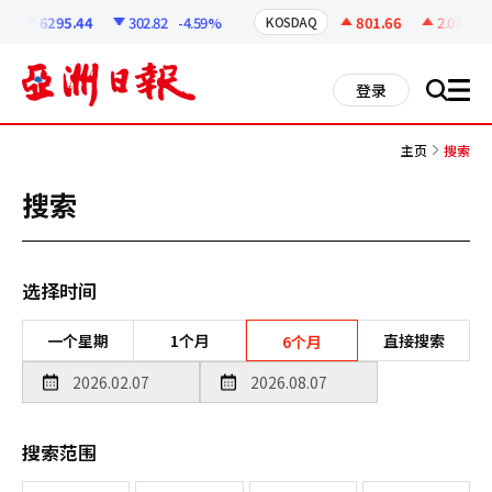
코
인
6295.44
302.82
-4.59%
801.66
2.07
+0.
KOSDAQ
정
보
all
登录
搜
men
索
主页
搜索
搜索
选择时间
一个星期
1个月
直接搜索
6个月
搜索范围