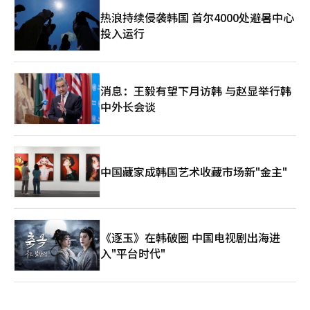
热浪持续侵袭韩国 首尔4000处避暑中心
投入运行
消息：王毅有望下月访韩 与赵显举行韩
中外长会谈
中国藏家成韩国艺术收藏市场新"金主"
《逐玉》在韩破圈 中国电视剧出海进
入"平台时代"