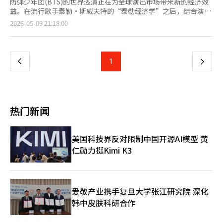
防弹少年团(BTS)的世界巡演正在为全球演出市场带来新的经济效
益。在流行歌手泰勒·斯威夫特的“泰勒经济学”之后，结合演出
与旅游住宿交通消费的“BTS经济学”正在逐步显现。 HYBE于9
页
2026-05-09 21:18:00
日宣布，BTS正在全球34个城市进行总计85场的世界巡演“阿里
郎”。此次巡演是BTS在全面活动恢复后进行的大型全球巡演，涵
一
盖北美、中南美、欧洲和亚洲的主要城市。 英国路透社预计，BTS
世界巡演的总收益将达到约18亿美元，折合韩元约为2万7000亿。
上
1
下
路透社表示，这一规模接近或可与泰勒·斯威夫特的“时代巡
演”和酷玩乐队的“音乐之球世界巡演”相媲美。 此次巡演的规
一
模也是前所未有的。路透社报道，BTS的此次巡演被评为K-pop团
体中规模最大的世界巡演。34个城市的行程和超过80场的演出，
页
不仅提升了门票销售，还带动了当地的住宿、航空、餐饮、交通和
热门新闻
周边商品消费。 墨西哥的演出也开始显现经济效益。HYBE估计，
BTS自7日起在墨西哥进行的3场演出将带来约1亿750万美元的经
济效益。当地报道也提到，墨西哥城演出期间，旅游和商业区的销
美国科技界反对限制中国开源AI模型 黄
售额预计将大幅增长。 BTS经济学的核心在于粉丝的流动性。大型
仁勋力挺Kimi K3
粉丝群体的消费不仅限于演出场馆内。演出前后，机票、酒店、餐
饮、地方旅游和周边商品的购买也随之而来。城市将演出视为文化
活动和旅游事件，策划方则结合场馆外的体验内容，拓宽消费接触
点。 HYBE一直以来运营的“城市”模式也与这一趋势相吻合。在
演出举办城市各地设置快闪店、展览、餐饮联动活动等，扩展粉丝
爱敬产业携手复旦大学张江研究院 深化
体验的模式正在实施。与BTS世界巡演相关的“城市阿里郎”活动
韩中皮肤科研合作
也将在拉斯维加斯进行，因此演出经济效益有望超越门票销售，扩
展到城市层面的消费。 然而，巡演收益的预期可能会因实际票务