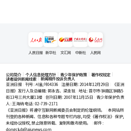
人民日报
新华社
文汇网
中新社
人民网
公司简介
个人信息处理方针
青少年保护政策
著作权规定
新闻稿件投诉负责人
读者提供新闻线索
亚洲日报
刊号 : 서울,아04336
注册日期 : 2014年12月29日
《亚洲
|
|
|
日报》发行人及总编辑 : 郭永吉、梁圭铉
地址 : 首尔市
钟路区钟路5
|
街13号三共大厦11楼
创刊日期 : 2007年11月15日
青少年保护负责
|
|
人 : 王海纳 电话 : 02-739-2171
《亚洲日报》将遵守互联网新闻委员会制定的伦理纲领。
本网站所
|
刊登的各种新闻、信息和各种专题专栏内容, 均受《著作权法》
保护,
未经协议授权, 禁止随意转载、复制和散布使用。
邮件 :
|
dongclub@ajunews.com