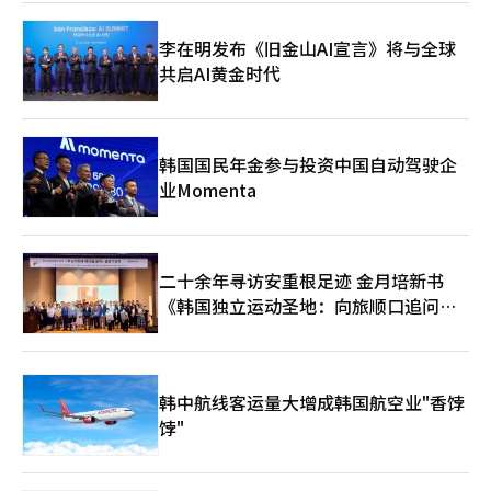
销售、座位规模、汇率、周边商品销售和当地成本而有所不同。经
济效益的估算也会因直接销售和旅游溢出效应的包含程度而有很大
李在明发布《旧金山AI宣言》将与全球
差异。要使BTS经济学成为与泰勒经济学相媲美的全球案例，不仅
共启AI黄金时代
需要演出的成功，还需要确认各城市的消费数据和长期的旅游流入
效应。 HYBE相关人士表示：“BTS的世界巡演不仅仅是一次演
出，而是粉丝与城市共同参与的全球文化事件，正在创造音乐与演
出旅游结合的新经济效益。”※ 本报道经人工智能（AI）系统翻译
与编辑。
韩国国民年金参与投资中国自动驾驶企
业Momenta
二十余年寻访安重根足迹 金月培新书
《韩国独立运动圣地：向旅顺口追问历
史》出版
韩中航线客运量大增成韩国航空业"香饽
饽"