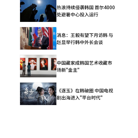
停止营业，
热浪持续侵袭韩国 首尔4000
处避暑中心投入运行
营资金
消息：王毅有望下月访韩 与
缩等社会损
赵显举行韩中外长会谈
和홈플러스
中国藏家成韩国艺术收藏市
带担保等安
场新"金主"
《逐玉》在韩破圈 中国电视
剧出海进入"平台时代"