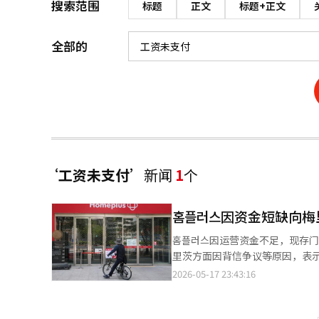
搜索范围
标题
正文
标题+正文
全部的
‘工资未支付’
新闻
1
个
홈플러스因资金短缺向梅
홈플러스因运营资金不足，现存
里茨方面因背信争议等原因，表示
日，홈플러스在声明中表示：“
2026-05-17 23:43:16
金。”并指出：“目前唯一能够提供紧急运营资金的
店缩减和暂停营业的措施。此前，
中，37家门店暂时停止营业。目前仅剩67家门店在运营。 홈플러