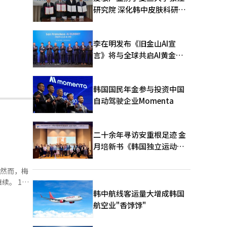
研究院 深化韩中皮肤科研合
作
李在明发布《旧金山AI宣
言》将与全球共启AI黄金时
代
韩国国民年金参与投资中国
自动驾驶企业Momenta
二十余年寻访安重根足迹 金
月培新书《韩国独立运动圣
地：向旅顺口追问历史》出
版
。然而，梅
 17
营资
韩中航线客运量大增成韩国
航空业"香饽饽"
家大型超市