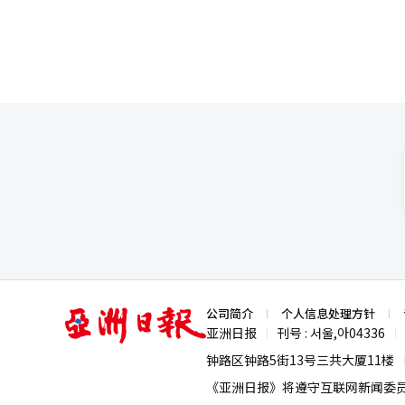
亚
公司简介
个人信息处理方针
洲
亚洲日报
刊号 : 서울,아04336
|
|
日
报
钟路区钟路5街13号三共大厦11楼
《亚洲日报》将遵守互联网新闻委