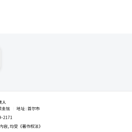
责人
梁圭铉
地址 : 首尔市
|
-2171
容, 均受《著作权法》