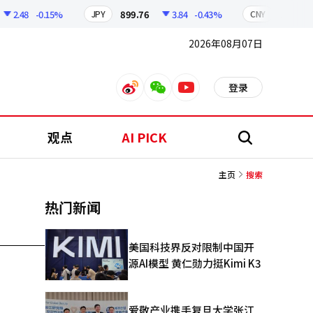
2.48
-0.15%
899.76
3.84
-0.43%
210.96
JPY
CNY
2026年08月07日
登录
weibo
weixin
youtube
观点
AI PICK
搜
索
主页
搜索
热门新闻
美国科技界反对限制中国开
源AI模型 黄仁勋力挺Kimi K3
爱敬产业携手复旦大学张江