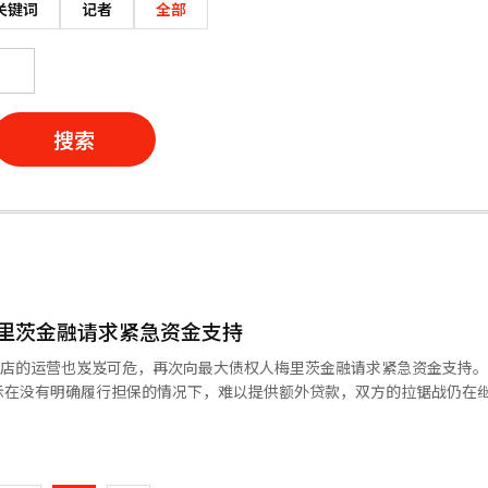
关键词
记者
全部
搜索
里茨金融请求紧急资金支持
门店的运营也岌岌可危，再次向最大债权人梅里茨金融请求紧急资金支持
在没有明确履行担保的情况下，难以提供额外贷款，双方的拉锯战仍在继续。
梅里茨已将大部分主要资产以担保信托的形式锁定，因此无法自行筹集运
页
主体就是梅里茨。” 近期，홈플러스在流动性危机中持续进行门
홈플러스已出售其超市业务部门홈플러스快递，并于10日宣布在全国104
一
스表示，如果运营中的门店也关闭，实际上将难以维