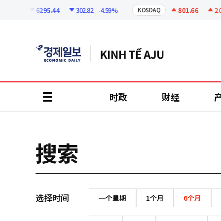
코
인
6295.44
302.82
-4.59%
801.66
2.07
KOSPI
KOSDAQ
정
보
时政
财经
all
menu
搜索
选择时间
一个星期
1个月
6个月