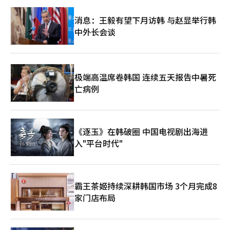
消息：王毅有望下月访韩 与赵显举行韩
中外长会谈
极端高温席卷韩国 连续五天报告中暑死
亡病例
《逐玉》在韩破圈 中国电视剧出海进
入"平台时代"
霸王茶姬持续深耕韩国市场 3个月完成8
家门店布局