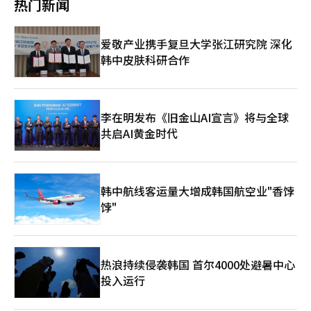
热门新闻
在上述选区展开激烈竞争。 自5月21日启动正式竞选拉票活动以
势儿童和青少年提供生活费、教育费和医疗费。这种活动将消费者
上行，是本轮油价上涨的主要驱动因素。对此，韩国政府自上月13
来，两党领导人均将忠清地区作为首站行程，凸显对这一地区的重
评估业务产生的社会价值回馈社会。韩国消费者评估的相关人士表
日起实施“石油价格上限制度”，在一定程度上平抑了价格涨势。
视。其战略地位。 传统保守重镇釜山同样为本届选举重要看点，
示：“外食市场正在向重视整体体验的方向转变，消费者的期望水
但随着本月第二、第三阶段限价相继上调，油价仍面临进一步上行
爱敬产业携手复旦大学张江研究院 深化
国民力量党候选人朴亨埈将面对辞去国会议员职务参选的共同民主
平也在不断提高。希望此次评估能为消费者提供合理的选择标准，
压力。 分品类来看，上月汽油价格涨幅最高的地区为大邱和全罗
党候选人田载秀挑战。 对于国民力量党而言，守住釜山意味着巩
韩中皮肤科研合作
并为外食行业提供服务质量提升的基准。”此次“2026 KCIA韩国
北道，均达9.4%，其次为忠清南道（9.2%）、大田（8.9%）、仁
固核心基本盘，而共同民主党则希望借此突破长期以来在岭南地区
消费者产业评估（外食业）”通过基于消费者数据的评估体系，推
川（8.7%）、蔚山（8.5%），全国平均涨幅为8%；济州
（庆尚道）的弱势局面。釜山曾是已故前总统卢武铉和前总统文在
动外食市场的质量增长，同时缓解信息不对称，预计将持续产生影
（3.9%）和首尔（6.1%）涨幅相对较低。柴油价格涨势更为突
寅的重要政治根据地，共同民主党若能在当地取得突破，将具有重
响。※ 本报道经人工智能（AI）系统翻译与编辑。
出，大邱以19.3%居首，仁川、蔚山、忠清南道、全罗北道、庆尚
要象征意义。 ▲朝野面临“后院失火” 本届地方选举的另一大看
南道等地涨幅均在18%左右，全国平均涨幅为17%。 业内人士指
李在明发布《旧金山AI宣言》将与全球
点是朝野双方均在原本被视为稳固票仓的地区出现意外变数。 在
出，原本油价较高的地区，涨幅反而相对有限。以首尔为例，据韩
共启AI黄金时代
全罗北道知事选举中，共同民主党候选人李元泽与被党内除名后以
国石油公社旗下油价信息平台Opinet数据，今年3月首尔加油站普
无党派身份参选的金宽永陷入误差范围内的激烈竞争。由于韩国历
通汽油均价为每升1875.81韩元（约合人民币8元），仍为全国最
史上从未出现无党派人士在湖南地区赢得广域自治团体首长选举的
高。 韩国政府自上月13日起推行“石油价格上限制度”，每两周
先例，选举结果可能对共同民主党领导层产生政治冲击。 国民力
调整一次价格。第二次限价已于上月27日公布，按计划第三次限价
量党也出现类似情况。前国务总理金富谦代表共同民主党参选大邱
韩中航线客运量大增成韩国航空业"香饽
于本月10日起执行，原定标准为汽油每升1934韩元、柴油每升
市长后，当地选情迅速升温。虽然国民力量党最终平息内讧，并推
饽"
1923韩元、煤油每升1530韩元。
选秋庆镐出战，但双方支持率仍呈现胶着状态。 目前，共同民主
党寄望金富谦实现逆转，而国民力量党则动员包括前总统朴槿惠在
内的重要政治人物参与助选，希望稳住传统优势地区。
热浪持续侵袭韩国 首尔4000处避暑中心
投入运行