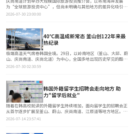
庆尚南道计划举办大规模国际旅游投资推介会，以将南海岸发展
为“全球旅游投资中心”，但尚未明确与其他地方的差异化吸引措
施，引发了对其有效性的质疑。 在与济州、釜山、全南等现有旅
2026-07-30 23:00:00
游重镇的激烈竞争中，庆南急需独特的激励措施和核心内容。 根
据庆南道的消息，2026年庆尚南道国际旅游投资推介会（GITIC
2026）将于9月9日至11日在昌原会议中心（CECO）举行。这是
继2024年之后第二次举办的大规模外资吸引平台。 省政府计划邀
40℃高温成新常态 釜山创122年来最
请约200名“真实投资者”，包括全球酒店和度假企业及国内外资
热纪录
产管理公司，推动对南海岸10多个旅游节点的投资。为此，从本月
起，省政府已启动了利用KTX、KOTRA世界贸易中心、驻韩美国
极端高温天气席卷韩国全境。29日，以岭南地区（釜山、大邱、蔚
商会（AMCHAM）等主要节点的全方位宣传网络。 然而，相较于
山、庆尚南道、庆尚北道）为中心，全国多地出现历史罕见的酷暑
正式的宣传活动，吸引全球资本投资的“决定性一击”仍显不足。
天气，庆尚南道梁山市气温突破40℃，釜山也刷新自有气象观测以
2026-07-30 02:30:59
与已具备基础设施和知名度的其他地方相比，庆南需要提出明确的
来近122年的最高气温纪录。 据韩国气象厅消息，当天下午3时33
差异化战略，而不仅仅是重申“南海岸愿景”。 目前，庆南道正
分，庆尚南道梁山市最高气温升至40.3℃，不仅成为今年首个突破
在进行具体化与其他地区的特色和优势的工作。 庆南道投资吸引
40℃的地区，也打破了该市本月26日刚刚创下的39.3℃纪录，短
科的相关人士表示：“我们正在与18个市县和庆南投资厅持续召开
短3天内再次刷新历史最高气温。 釜山当天也迎来创纪录高温。位
韩国外籍留学生招聘会走向地方 助
会议，寻找庆南独特特色的补充点。” 作为投资吸引的核心标
于釜山市代表性气象观测站的最高气温于下午2时56分达到
力"留学后就业"
准，10多个旅游投资候选地（考察地）尚未公开。对此，省政府相
38.8℃，刷新自1904年开始气象观测以来近122年的历史最高纪
关人士表示：“我们正在进行实务讨论，以便不仅介绍土地，还能
录，较此前2016年8月14日创下的37.3℃高出1.5℃。 当天，庆尚
随着在韩高校就读的外籍留学生持续增加，面向留学生的招聘会正
与周边旅游内容结合，使其对海外投资者更具吸引力，并将在活动
南道北昌原、金海和釜山北区最高气温均达到39℃，昌原市和釜山
从首尔逐步扩展至釜山、蔚山、庆尚南道、江原道等地方地区。韩
前做好准备。” 投资界人士指出，旅游投资吸引活动不应仅停留
金井区达到38.8℃，北釜山38.7℃度，昌宁38.6℃，陕川38.5℃，
国正从“吸引留学生”迈向“留住留学生”，力图帮助更多外籍留
2026-07-14 23:57:41
在网络交流或低效的MOU签署上。 为了使庆南推进的第二次国际
均处于危险高温水平。 体感温度同样“火辣辣”，梁山市最高体
学生毕业后留韩就业。 近年来，越来越多外籍留学生希望毕业后
胜负能够取得实质性成果，活动前必须优先确定能够压倒竞争城市
感温度达到38.1℃，北釜山37.6℃，金海37.3℃，北昌原和昌宁均
留在韩国积累工作经验，进入研发、信息技术、海外业务、市场营
的精细化和差异化的投资激励措施及核心内容。※ 本报道经人工
为37.2℃。 韩国已连续第三年观测到40℃以上高温。2024年8月，