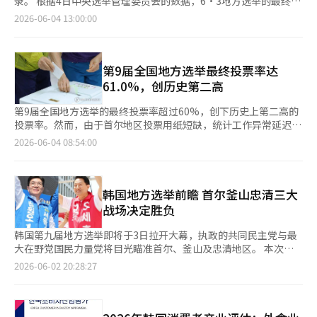
录。 根据4日中央选举管理委员会的数据，6·3地方选举的最终投
从“留学”到“就业”的完整支持体系，为外籍留学生毕业后在韩
企业与北美企业承诺进行后续的报价和技术规格协商，为进入当地
小商户，政府将受理时间延长至今年6月。 数据显示，今年1月项
票率为61.0%。此次选举于前一天上午6时在全国14,288个投票站
2026-06-04 13:00:00
发展提供更多机会。
核电及小型模块反应堆（SMR）市场奠定了基础。 KOTRA社长姜
目申请量为2203件，2月降至1469件，3月回升至2407件，4月进
同时开始，共有446,499,908名选民中有27,249,586人参与投票。
京成表示：“电力和能源设备在北美地区的需求非常高，我们企业
一步增至2632件，5月首次突破3000件。从地区分布看，京畿道占
这一数据反映了上月29日至30日进行的提前投票（投票率为
的信任度使得进入市场的机会很大。未来，我们将继续与地方政府
比最高，达24%，其后依次为首尔（14%）、庆尚南道（7%）、
23.51%）和居住地投票的结果。 这一投票率比2022年6月1日举行
合作，积极支持区域特色产业的海外市场开拓。”※ 本报道经人
釜山和大邱（各占6%）、仁川（5%）。 值得注意的是，非首都
的第8届地方选举的50.9%高出10.1个百分点。 此次投票率也高于
第9届全国地方选举最终投票率达
工智能（AI）系统翻译与编辑。
圈申请占比达57%，高于首都圈的43%。而根据韩国《中小企业
第7届地方选举的60.2%，位列历史第二。历史上投票率最高的是
61.0%，创历史第二高
基本统计》，2023年韩国小商户中首都圈占比为52.3%，非首都
第1届地方选举，参与率为68.4%。 从地区来看，南海道的投票率
圈为47.7%。两组数据对比之下，地方小商户面临的经营压力明显
最高，达65.7%，其次是江原道（64.5%）、庆尚南道
第9届全国地方选举的最终投票率超过60%，创下历史上第二高的
更为严峻。 专家指出，疫情结束后，小商户债务问题并未缓解，
（64.4%）、大邱和蔚山（64.2%）。首尔的投票率也达到了
投票率。然而，由于首尔地区投票用纸短缺，统计工作异常延迟。
反而因国际局势动荡和内需持续疲软而进一步加剧。韩国淑明女子
63.6%，高于全国平均水平。 与此同时，在首尔松坡区的12个投
根据中央选举管理委员会的数据显示，截至晚上11时，44649908
2026-06-04 08:54:00
大学消费者经济学教授崔哲（音）表示，市场原本预期疫情结束后
票站以及江南区和广津区各1个投票站发生了投票用纸短缺的情
名选民中有27222909人投票，最终投票率暂时统计为61.0%。但
经济将逐步恢复，小商户也能借此偿还疫情期间积累的贷款，但乌
况，导致投票一度中断。这一事件影响了相关地区的投票，部分选
由于首尔部分地区投票用纸短缺，最终投票率的统计预计将延迟。
克兰危机、中东局势升级及美国加征关税等一系列外部冲击接连而
民在广播公司公布出口民调结果后才得以投票，甚至有选民放弃投
从地区来看，投票率最高的是前南道（65.7%），其次是江原道
至，使经营环境持续恶化。 韩国中央大学经济学教授李正熙也指
票，严重损害了选举的公正性和可信度。※ 本报道经人工智能
（64.5%）、庆尚南道（64.4%）、蔚山和大邱（64.2%）。而光
韩国地方选举前瞻 首尔釜山忠清三大
出，随着聚餐等消费活动减少，消费信心持续低迷，小商户和个体
（AI）系统翻译与编辑。
州（54.3%）、济州（56.4%）、仁川（58.2%）、京畿道
战场决定胜负
工商户首当其冲。疫情期间借入的贷款如今已进入偿还阶段，但不
（58.4%）、忠南（58.8%）等地区的投票率则低于全国平均水
少经营者已无力偿还，债务规模反而持续扩大。
平。 此次地方选举自提前投票开始便备受关注。上个月29日至30
韩国第九届地方选举即将于3日拉开大幕，执政的共同民主党与最
日进行的提前投票创下了历史上地方选举的最高投票率23.51%，
大在野党国民力量党将目光瞄准首尔、釜山及忠清地区。 本次选
这一结果对正式投票也产生了影响。因此，最终投票率是自1994
举初期，占据天时地利人和的共同民主党被各方看好，但随着选举
2026-06-02 20:28:27
年第1届地方选举以来的第二高，仅次于68.4%。此外，历史上地
临近与国民力量党的竞争演变为激烈拉锯战。在最大决战地区首尔
方选举中投票率超过60%的情况仅有第1届和第7届（60.2%）的
和忠清地区，甚至在国民力量党传统票仓釜山，朝野均屏住呼吸等
记录。 当天，首次在地方选举中实施的投票检验程序也顺利进
待最后结果。本次选举不仅关系到地方政权版图重组，也将对未来
行。选举管理委员会在打开投票箱后，依次进行选票按选举分类、
韩国政局主导权产生深远影响。 ▲首尔市长选举成最大焦点 共同