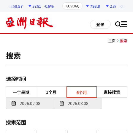
코
인
6258.57
37.81
-0.6%
798.8
2.87
-0.36%
KOSDAQ
정
보
all
登录
搜
men
索
主页
搜索
搜索
选择时间
一个星期
1个月
直接搜索
6个月
搜索范围