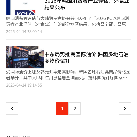
2026年韩国消费者产业评估：外食业
选票分类机分类、检验表、计数、开票情况表确认、委员审查、中
民主党预计在全国16个广域自治团体首长选举中至少拿下9席，国
结果公布
央选举管理委员会主席最终结果公布等程序，随后公开了开票结
民力量党则将8各地区列为重点争夺选区，全力展开最后冲刺。 民
果。 与此同时，通过此次投票，选举产生了4227名包括广域市
主党预判在全罗南道、光州、仁川、大田、世宗、京畿道、江原
韩国消费者评估与大韩消费者协会共同发布了“2026 KCIA韩国消
长、教育厅长、基础市长、广域议员和基础议员在内的候选人。新
道、忠清北道、忠清南道和济州等处于领先地位，首尔、釜山、蔚
费者产业评估（外食业）”的部分地区结果，包括昌宁郡、昌原
当选者的任期自7月1日起至2030年6月30日。京畿道平泽市和釜山
山、庆尚南道、全罗北道和大邱则为胶着状态。国民力量党则将大
市、统营市、河东郡、咸安郡、陜川郡。此次评估基于消费者实际
2026-04-14 23:00:14
北区等地区将选出14名国会议员，进入第22届国会。※ 本报道经
邱和庆尚北道视为优势地区，并将首尔、江原道、大田、忠清南北
体验，综合分析外食企业的服务水平，强调了客观性和实效性。评
人工智能（AI）系统翻译与编辑。
道、釜山、蔚山和庆尚南道列为激烈竞争选区。 本次地方选举最
估旨在实现消费者基本法第4条中规定的8项权利，如信息获取权、
受关注的为首尔市长选举，作为韩国最大选民聚集地，以及中立选
选择权、意见反映权等。通过数据化消费者的实际使用体验，提供
民最集中地区，首尔市长选举结果具有重要的政治象征意义。 自
外食企业选择的参考信息。评估过程分阶段进行。首先在去年12月
中东局势推高国际油价 韩国多地石油
2002年起至2010年，首尔市长一直由保守阵营，以2011年举行的
至今年1月间，基于门户网站的评论数量、评分和用户反应进行全
类物价攀升
补选为契机，共同民主党重占上风。2021年，保守阵营候选人吴
国性预调查，选出各地区前31.5%的企业作为候选。随后对候选企
世勋当选市长后，重新由保守阵营掌权。 共同民主党希望通过夺
业进行进一步验证，最终选出全国范围内不含首都圈的前0.28%的
受国际油价上涨及韩元汇率走高影响，韩国各地石油类商品价格显
回首尔市长一职，进一步巩固新政府的支持基础。而国民力量党则
优秀企业。最终评估以实际访客体验为中心，依据六个核心项目：
著攀升，其中大邱和仁川涨幅居全国前列。 据韩国统计厅国家统
希望守住首尔，以证明其在首都圈的竞争力，并强化对执政党的制
食品满意度、设施满意度、员工友好度、价格合理性、可达性和整
计门户（KOSIS）14日公布的数据，上月大邱地区石油类物价同比
页
2026-04-14 19:14:55
衡力量。 由于本次选举是李在明政府成立后举行的首场全国性选
体评价。这不仅限于“味道”，而是全面反映外食体验的各个要
上涨11.7%，高于全国平均水平（9.9%），在全国17个市道中涨
举，首尔的胜负被视为未来政局走向的重要风向标。共同民主党能
素。外食市场的变化也反映在此次评估中。过去主要关注食品味
幅最大；仁川以11.2%位居第二。 其后依次为蔚山（10.9%），忠
一
否进一步扩大在首都圈的优势，国民力量能否守住首尔，并奠定翻
道，现在则包括食材新鲜度、产地、卫生状况、空间氛围和服务一
清南道和全罗北道（各10.8%），大田（10.6%），京畿道
盘的机会，将深远影响韩国未来政局。 ▲“得忠清者得天下” 长
致性等多重因素。此外，消费者选择标准也因用餐目的不同而细
（10.4%），庆尚南道（10.2%），釜山（10.1%）。相比之下，
上
1
下
2
期以来，忠清地区被视为民意风向标，既是观察全国选情的重要指
分。在这种趋势下，此次评估强调“体验中心评估”，通过反映实
济州涨幅仅为5.4%，首尔为7.9%，均低于全国平均水平。 数据显
标，也常被视为衡量执政表现的关键地区。随着这一地区选民人数
际使用过程中的整体满意度，提供更现实的评估结果。这也为外食
示，上月石油类物价整体上涨9.9%，对消费者物价指数（CPI）同
一
首次突破480万人，政治影响力进一步上升。已超越单纯的地区选
企业提供了超越菜单竞争，改善服务质量、空间布局和运营体系的
比涨幅（2.2%）贡献了0.39个百分点，是推升通胀的主要因素之
举，成为衡量民心向背的要塞。 共同民主党此前判断在大田、世
方向。此外，此次评估还与公益活动相结合，通过“爱的果实”持
一。这也是继2022年10月（10.3%）之后的最高单月涨幅。 分析
宗、忠清南道和忠清北道均保持稳定领先，但国民力量党则认为将
页
续支持低收入家庭的消费，并通过“儿童结缘资助项目”定期为弱
人士认为，美伊紧张局势推高国际原油价格，叠加韩元兑美元汇率