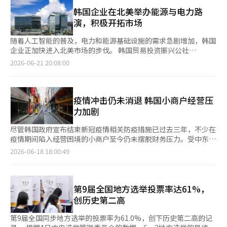
销等领域，“留学后就业”逐渐成为韩国留学的重要组成部分。
智能（AI）系统翻译与编辑。
京畿道骊州曾测得40℃；2025年7月，京畿道光明市和坡州市分别
韩国教育部数据显示，2025年韩国高等教育机构外籍留学生人数
韩国企业在北美举办能源与电力路
达到40.2℃和40.1℃。韩国气象部门认为，接近或超过40℃的极端
达25.3万人，同比增长21.3%，其中攻读学位课程的学生占比提升
演，积极开拓市场
高温正逐渐从异常现象演变为一种新的“新常态”。 随着高温持
至70.7%。随着留学生规模扩大，就业需求也增加。对企业而言，
续升级，韩国气象厅当天上午11时起，对金海市和密阳市发布高温
既熟悉韩国文化、又了解海外市场的外籍留学生，正成为企业拓展
随着人工智能的普及，电力和能源基础设施的需求急剧增加，韩国
重大警报。庆尚南道发布该级别警报的地区已扩大至梁山、宜宁、
海外业务的重要人才来源。 韩国规模最大的外籍留学生招聘活动
企业正加快进入北美市场的步伐。 韩国贸易投资振兴公社
昌宁、金海和密阳5个市郡。气象厅表示，高温重大警报在预计最
之一是“全球人才招聘会”（GLOBAL TALENT FAIR），由产业
（KOTRA）与庆尚南道于6月15日至21日，在美国休斯顿和加拿
2026-06-21 20:08:00
高体感温度达到38℃以上或最高气温达到39℃以上时发布，
通商资源部、雇佣劳动部主办，韩国贸易投资振兴公社
大多伦多举办了“庆南能源·电力设备北美出口路演”，共有10家
属“危及生命的极端高温”，建议除必要工作外，立即停止或延期
（KOTRA）等机构共同承办。招聘会除企业招聘外，还提供企业
中小企业和韩水电力公司参与。 此次活动旨在促进庆南地区企业
一切户外活动和室外作业。 同时，首尔西南部、京畿道部分地
说明会、就业讲座、一对一咨询、简历修改和模拟面试等服务，既
的出口，许多参展企业均为与斗山能源、孝诚重工业等合作的公
区、仁川北部、忠清南道泰安郡、全罗南道高兴郡南部等地的高温
帮助留学生了解韩国企业的招聘要求，也方便企业直接考察应聘者
司，展示了发电厂用起重机、泵模块、防爆电缆、涡轮叶片等专业
疫情冲击仍未消退 韩国小商户经营压
预警也升级为暴暑警报，韩国多地持续处于高温预警状态。 气象
的专业能力和沟通水平。 值得关注的是，近年来外籍留学生招聘
设备技术。 近期，美国和加拿大正在推进电力网现代化和能源转
力加剧
厅预测，受北太平洋高压持续控制，全国未来几天仍将维持晴朗少
会开始向地方扩展。2025年，KOTRA分别与釜山大学、江原大学
型的大规模投资。美国能源部（DOE）计划从明年起在四年内投入
雨天气，极端高温短期内难以缓解。白天积聚的热量夜间难以散
合作举办招聘会，帮助地方企业与外籍留学生开展一对一面试，为
19亿美元（约合2.9万亿韩元）用于国家电力网的现代化。 加拿大
尽管韩国政府宣布结束新冠疫情相关防疫措施已过去三年，不少在
去，全国多地还将持续出现“热带夜”（夜间最低气温不低于25摄
制造业、先进产业、旅游和贸易等领域引进国际人才。 不过，外
政府也计划将电力网扩展至目前的两倍，并在2050年前新增最多
疫情期间陷入经营困境的小商户至今仍未摆脱财务压力。受中东局
氏度）现象，民众需做好防暑降温措施。
籍留学生在韩就业率仍有提升空间。教育部数据显示，2024年外
190GW的低碳发电设施。随着北美地区大规模能源基础设施的更
势持续紧张、美国加征关税以及内需低迷等多重因素影响，韩国小
2026-06-18 18:00:49
籍留学生毕业生人数为3.63万人，其中就业人数为4993人，就业
新换代，韩国设备企业在发电和输配电领域的市场机会将进一步扩
商户经营环境持续恶化。 据韩国中小风险企业部数据，截至上
率约13.8%。签证转换、招聘信息不足以及企业缺乏外籍员工招聘
大。 为此，KOTRA于6月16日在美国休斯顿举办的综合能源展
月，申请“新冠疫情分期还款支持项目”的小商户达3073家，为
经验，仍是影响就业的重要因素。因此，近年来韩国各类招聘会逐
会“能源项目博览会（EPC SHOW）”上设立了韩国展区。此次活
今年以来最高水平。该项目主要面向疫情期间因经营困难申请政策
渐由单纯的招聘活动升级为综合就业服务平台，增加签证咨询、职
动吸引了包括贝克特、弗卢尔等全球企业的7000多名代表，韩国
性贷款的个体工商户，为符合条件的商户提供延长贷款偿还期限、
第9届全国地方选举投票率达61%，
业规划、简历指导、模拟面试以及外国员工经验分享等内容，以提
企业与400多家买家进行了出口洽谈，包括预先匹配的买家。韩水
减免利息等债务调整支持。 申请对象包括截至2024年年底销售额
创历史第二高
高外籍留学生在韩就业成功率。 业内人士认为，随着外籍留学生
电力公司也积极宣传K-核电技术，支持中小企业的发展。 随后，6
低于疫情期间（2020年至2023年）同期水平，或仍有疫情期间向
人数持续增加，留学与就业之间的衔接将成为韩国提升留学吸引力
月19日在加拿大多伦多举行了企业间交易（B2B）出口洽谈会和加
其他金融机构借款尚未偿还的小商户，中低信用等级经营者也可申
第9届全国同步地方选举的投票率为61.0%，创下历史第二高的记
的重要环节。招聘会从首尔走向地方，反映出韩国正努力构建
拿大EPC·核电产业说明会。生产核电用精密铸造产品的某些参展
请。该项目原计划于去年7月至12月实施，为照顾错过申请期限的