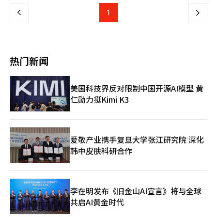
会提供“露营地推荐”、“露营料理”等建议。然而，生成式AI的
户反馈进行优化。上半年推出的AI标签将展示NAVER搜索的进化
快速发展使这些指引不再必要。用户现在更倾向于AI提供的精炼答
上
1
下
成果。新领域将整合购物、地方、金融、健康等专业化垂直代理，
案，而不是点击多个链接拼凑信息。去年，Naver通过“AI简
提供全新的搜索体验。国内主要证券公司对NAVER的AI搜索升级
报”处理了20%的综合搜索查询，证明了这种变化。AI能够理解用
一
持乐观态度，认为AI投资将提高广告和商业效率，推动业绩增长。
户问题的意图，提供摘要答案和可信来源，用户不再需要点击关联
NH投资证券研究员安在民表示，AI的应用将显著提高广告效率和
搜索词进行额外搜索。关联搜索词正被AI的“智能建议服务”自然
页
商业推荐，预计上半年推出的代理服务将巩固市场主导地位。韩华
替代。◆ 通过“AI标签”开启对话式搜索时代Naver计划在上半年
热门新闻
投资证券研究员金素慧认为，NAVER通过引入垂直服务具体化战
在搜索结果页面新增“AI标签”，核心是与AI进行“多轮对话”。
略，预计今年将扩大AI简报的应用范围，并推出购物和AI标签服
用户可以搜索“推荐济州岛三晚四日游行程”，然后继续对话，
务，持续推动核心业务增长。未来资产证券研究员任熙锡指出，广
如“修改为适合带孩子的地方”、“推荐当地人喜欢的美食”等，
美国科技界反对限制中国开源AI模型 黄
告部门的价格、数量和成本同时改善，NAVER有望成为市场主导
AI实时反映用户的精细意图。这与谷歌的“SGE”或OpenAI
仁勋力挺Kimi K3
者。韩亚证券研究员李俊浩也认为，AI标签的推出将使代理服务覆
的“SearchGPT”等全球科技巨头的步伐一致。搜索引擎正从简
盖整个平台，与全球主要服务不同，提供以应用内支付为中心的便
单的信息工具演变为分析用户意图并制定计划的“个人助手”。
捷性是其核心优势。随着AI进入理解用户意图并完成从购物到支付
Naver凭借最适合韩语数据和国内文化背景的HyperCLOVA X，准
的代理时代，NAVER凭借其技术优势和平台控制力，能否再次巩
备与全球搜索巨头展开竞争。Naver的此次改版不仅是功能删除，
固韩国搜索霸主地位，备受市场关注。※ 本报道经人工智能（AI）
还涉及国内搜索市场的“数据主权”。全球科技巨头的AI搜索通过
爱敬产业携手复旦大学张江研究院 深化
系统翻译与编辑。
增强信息摘要功能，加速了“零点击”搜索现象，可能威胁内容创
韩中皮肤科研合作
作者的生态。Naver计划强化AI的“桥梁”角色，引导用户探索更
深层次的信息。Naver提到的“相关问题”服务升级，意在AI提供
答案后，连接用户可能点击的深度内容链接，以维持流量生态。关
联搜索词的终止是Naver自我革新的体现。自2007年引入以来，这
李在明发布《旧金山AI宣言》将与全球
一功能一直是搜索框的导航角色。尽管有人担心这会导致“信息获
共启AI黄金时代
取的倒退”，但在移动为主的环境中，用户不再需要关键词排列。
未来，Naver将加强“个性化探索”体验。AI学习用户的搜索历史