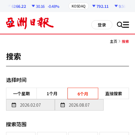
코
인
6266.22
30.16
-0.48%
792.11
9.56
-1.1
KOSDAQ
정
보
all
登录
搜
men
索
主页
搜索
搜索
选择时间
一个星期
1个月
直接搜索
6个月
搜索范围