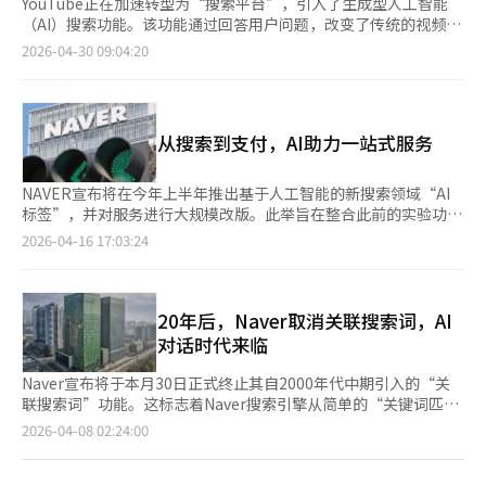
YouTube正在加速转型为“搜索平台”，引入了生成型人工智能
（AI）搜索功能。该功能通过回答用户问题，改变了传统的视频搜
索结构。据业内消息，YouTube在美国推出了面向18岁以上高级
2026-04-30 09:04:20
订阅用户的AI搜索功能“Ask YouTube”。用户输入具体问题后，
AI会总结关键内容，并以视频片段形式逐步呈现相关信息。这种变
化与用户行为的转变密切相关。根据CJ Mezzomedia发布的
《2026目标报告》，20多岁人群中，社交网络服务（SNS）是最
从搜索到支付，AI助力一站式服务
主要的信息接触渠道，女性的SNS使用率高达62%。通过视频渠道
获取信息的比例也较高，男性为44%，女性为41%。在信息搜索
路径中，YouTube的影响力显著。20多岁人群中，男性使用
NAVER宣布将在今年上半年推出基于人工智能的新搜索领域“AI
YouTube的比例为47%，女性为39%。特别是男性中，YouTube
标签”，并对服务进行大规模改版。此举旨在整合此前的实验功
已成为继Naver和Google之后的主要渠道。专家认为，Google的
能，以巩固其在韩国搜索市场的主导地位，应对全球大科技公司的
2026-04-16 17:03:24
这一策略旨在巩固搜索市场的主导地位，并最大化视频内容的价
挑战。NAVER已于9日停止了生成型搜索服务“Cue:”，并计划在
值。高丽大学人工智能研究所研究教授崔炳浩表示：“随着学习、
30日终止关联搜索词服务。这并非因失败而撤退，而是为了将分散
娱乐和政治活动都围绕YouTube展开，AI搜索的引入将产生重大影
的AI搜索实验整合为常规服务，提高用户便利性。NAVER计划集
响。”他补充道：“YouTube结合搜索AI和生成型AI功能，可能会
中力量提升对话式搜索平台。战略的核心是“AI简报”，预计今年
20年后，Naver取消关联搜索词，AI
进一步提高用户对平台的依赖度。”※ 本报道经人工智能（AI）系
将覆盖40%的搜索词。此前在餐饮业获得好评的地点AI简报，现已
对话时代来临
统翻译与编辑。
扩展至住宿信息。该服务通过分析商家提供的信息和用户评论，快
速总结地点特点。目前，AI简报已应用于约1.5万家住宿企业，包
Naver宣布将于本月30日正式终止其自2000年代中期引入的“关
括五星级酒店和度假别墅。用户可以按类别快速获取设施、房间、
联搜索词”功能。这标志着Naver搜索引擎从简单的“关键词匹
娱乐和餐饮等信息，大幅减少信息搜索时间。地点推荐功能的升级
配”转变为理解用户意图和上下文的“智能AI平台”。随着信息搜
页
2026-04-08 02:24:00
也在进行中，涵盖全国主要地区如江陵、庆州、光教等。AI通过分
索从“词语排列”转向“上下文对话”，Naver计划进入基于AI的
析地区、菜单、时间、天气和目的等多种因素，提供最符合用户偏
下一代搜索生态系统。过去，关联搜索词在用户搜索“露营”时，
一
好的结果。此功能优先在移动环境中应用，并将根据测试结果和用