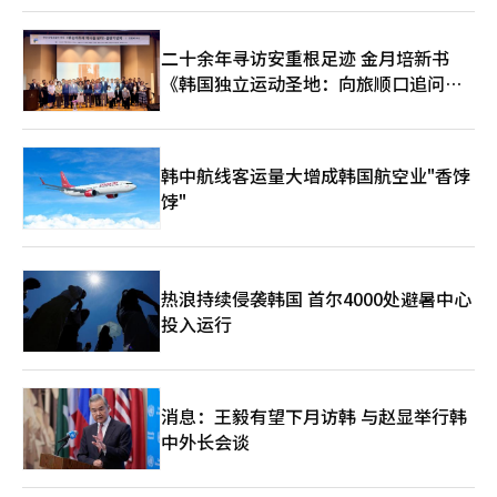
和上下文，为每个用户提供不同的答案和建议。当然，挑战仍然存
在。如何有效控制AI提供答案的准确性和幻觉，以及在向对话式搜
索转变过程中如何稳定广告收入模式，都是关键。“关联搜索
二十余年寻访安重根足迹 金月培新书
词”这一20年的标志被移除，取而代之的是“对话式AI”智能助
《韩国独立运动圣地：向旅顺口追问历
手。这一变化是否能提升韩国搜索市场的竞争力，或导致平台碎片
史》出版
化，Naver的“AI搜索转型”将成为今年上半年韩国互联网产业的
热门话题。※ 本报道经人工智能（AI）系统翻译与编辑。
韩中航线客运量大增成韩国航空业"香饽
饽"
热浪持续侵袭韩国 首尔4000处避暑中心
投入运行
消息：王毅有望下月访韩 与赵显举行韩
中外长会谈