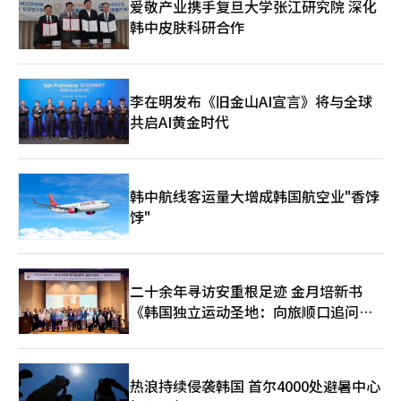
爱敬产业携手复旦大学张江研究院 深化
示：“预计从第二季度开始，新作发布的成果将推动外部增长和盈
韩中皮肤科研合作
利能力的提升，结合自有成本优化和支付手续费率等有利外部环境
变化，盈利能力将逐步改善。” Netmarble今年的业绩走势将更
多依赖于新作的长期运营表现。全球同步发布和多平台策略虽能扩
大用户基础，但各国用户行为和平台收费结构的差异也增加了运营
难度。Netmarble能否在地区更新和成本优化上协调一致，将是
李在明发布《旧金山AI宣言》将与全球
盈利能力改善的关键。 金炳圭表示：“今年是多种类型和全球IP基
共启AI黄金时代
础新作陆续发布的重要时期，我们将专注于稳定推出具有市场竞争
力的新作，确保在全球市场的可持续增长动力。”※ 本报道经人
工智能（AI）系统翻译与编辑。
韩中航线客运量大增成韩国航空业"香饽
饽"
二十余年寻访安重根足迹 金月培新书
《韩国独立运动圣地：向旅顺口追问历
史》出版
热浪持续侵袭韩国 首尔4000处避暑中心