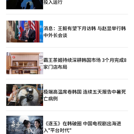
投入运行
消息：王毅有望下月访韩 与赵显举行韩
中外长会谈
霸王茶姬持续深耕韩国市场 3个月完成8
家门店布局
极端高温席卷韩国 连续五天报告中暑死
亡病例
《逐玉》在韩破圈 中国电视剧出海进
入"平台时代"