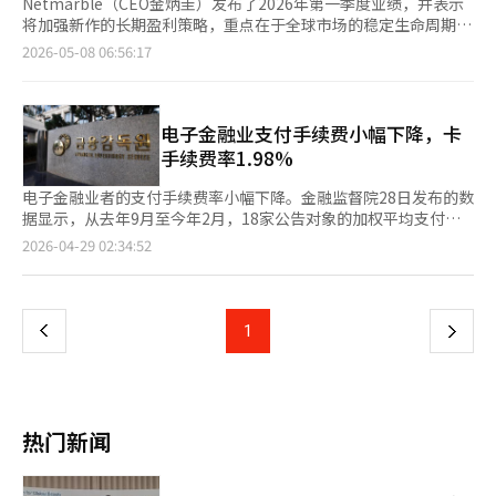
Netmarble（CEO金炳圭）发布了2026年第一季度业绩，并表示
将加强新作的长期盈利策略，重点在于全球市场的稳定生命周期
（PLC），而非短期收入最大化。 Netmarble在2026年第一季度
2026-05-08 06:56:17
的合并收入为6517亿韩元，营业利润为531亿韩元，净利润为
2109亿韩元。与去年同期相比，收入增长4.5%，营业利润增长
6.8%。净利润因HYBE股票处置等资产出售的影响，增长了
163%。 第一季度的业绩主要受到新作效果的限制。《石器时代：
电子金融业支付手续费小幅下降，卡
养成》和《七大罪：起源》于3月发布，尽管销售反映时间较短，
手续费率1.98%
但分别占第一季度收入的3%。Netmarble认为这两款作品已在市
场上稳定落地。 金炳圭在业绩发布电话会议中表示：“《七大
电子金融业者的支付手续费率小幅下降。金融监督院28日发布的数
罪：起源》和《梦境：星际潜水》在多个国家的多平台同步发布，
据显示，从去年9月至今年2月，18家公告对象的加权平均支付手
超前收入最大化的策略不如稳定的长期PLC对公司更有利。” 新作
续费率为卡1.98%，预付1.74%。与去年2至7月的11家公司相比，
页
2026-04-29 02:34:52
的运营方向也将围绕长期稳定展开。金CEO指出：“不同平台的游
卡支付手续费率下降0.01个百分点，预付手续费率下降0.07个百分
戏玩法和成长方式各异，目前主要集中在用户流入的国家和平台，
点。卡支付手续费率在不同类型之间差异不大，而小型商户的手续
一
进行长期用户稳定的更新。” 关于自有支付的扩展，金CEO持谨
费率低于一般商户。预付手续费率在不同类型间差异较大，主要由
慎态度。他表示：“自有支付的比例受平台特性、市场手续费政策
于预付公司管理整个过程，导致其自取比例较高。金融监督院认
上
1
下
和游戏类型等三大因素影响，单纯为了提高营业利润而引入自有支
为，公告制度在一定程度上发挥了市场约束作用。尽管支付手续费
付并不一定能转化为用户支付。” 不过，他承认减轻手续费负担
率由各公司自主决定，但通常会优待小型商户。金融监督院计划将
一
的必要性，表示：“我们充分意识到，降低波动性费用的手续费符
公告对象从今年月支付规模5000亿韩元以上扩大到明年2000亿韩
合股东利益。” Netmarble预计第二季度新作效果将显著体现。
元以上，并在2028年覆盖所有公司。※ 本报道经人工智能（AI）
页
本月将启动《权力的游戏：王座之路》在亚洲地区的发布，6月将
系统翻译与编辑。
热门新闻
推出《魔法：附魔》。下半年还计划依次发布《我独自升级：因
果》、《香格里拉前线：七大强种》、《项目章鱼》、《恶魔之
心》和《项目伊西斯》等五款新作。 Netmarble CFO都基旭表