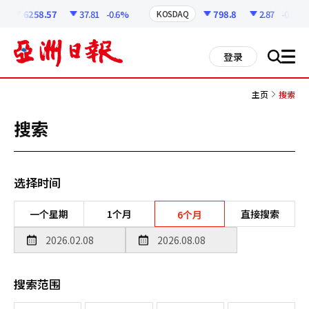
코
인
6258.57
37.81
-0.6%
798.8
2.87
-0.36%
KOSDAQ
정
보
all
登录
搜
men
索
主页
搜索
搜索
选择时间
一个星期
1个月
直接搜索
6个月
搜索范围