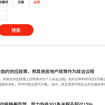
关键词
记者
全部
搜索
世勋的供应政策，称其将房地产政策作为政治议程
勋，称其在供应政策上仅将其作为个人政治议程。吴市长声称将供应9万套
出替代方案。 当天，民主党首尔地区议员在国会举行了与首
房地产供应政策进行全面评估。 金英培议员在座谈会结束后对记者表
重建项目供应9万套住房，但该项目将导致超过22万套住房的消失。13
动摇韩美同盟，努力协商301条关税不超过15%
应”。 金南根议员则指出，尽管在5日与青瓦台政策室长