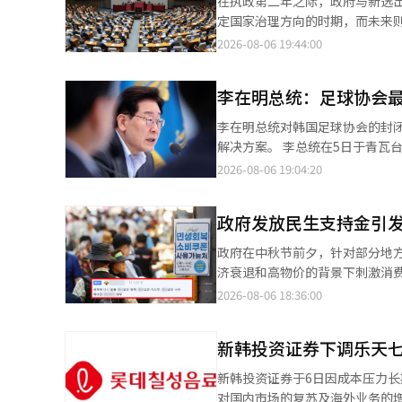
在执政第二年之际，政府与新选
韩国法院过去也曾多次认定，在特定语境下使用“鳐
话引发了对美联储独立性的担忧
定国家治理方向的时期，而未来
性的词汇进入校园后，它们的政治含义正在被不
周的一次公开活动中也表示：“美国经济最显著
创造一个经济能够稳定增长的环境，而不是让政治引领经济。 
2026-08-06 19:44:00
词并非出于明确的政治立场，也没有
为，沃什的亲特朗普举动可能意
重组、低增长与低出生率、高龄
此，韩国教育界担忧的焦点，并
上看到沃什后曾称赞他的外貌。此
投资。然而，如果政治仍停留在
默和网络文化，逐渐演变为一种日常交流方式。 心理学研究普遍认为，青少年时
成定局，特朗普仍表示他知道沃
李在明总统：足球协会
感到疲惫。 企业最害怕的并不是政权更替本身，而是政策的剧烈变化和不可预测的制度。每当政权更替，税制和房地
阶段。当带有攻击性的表达长期
政治化。”目前，鲍威尔仍在美联储理事会任职。 与此同时，负责监督美联
产政策就会改变，产业支持方向
味的敏感度会逐渐下降，最终形成稳定的语言习惯。 对于教师而言，这
李在明总统对韩国足球协会的封
上个月询问沃什，是否会公开与
工厂需要数年时间，而人工智能
如今连小学低年级学生也开始频
解决方案。 李总统在5日于青瓦台迎宾馆举行的教育部、国家教育委员会、文化体育观光部、国家遗产厅第二次联合
是否与特朗普通话的问题。他表
家竞争力必然会减弱。 作为执政党，民主党肩负着稳定国家治理的责任。在立法过程中，速度固然重要，但通过社会
年。当学生从未真正理解这些表达为何
工作报告会上，与韩国体育会会长柳承敏等讨论体
2026-08-06 19:04:20
即使他这样做，我也会默默履行我
共识和充分讨论提高政策的完善
从何而来？韩国教育界普遍将矛头指向不断扩张的网络内容生
球协会的各种不公正争议，指出
政党。监督政府是在野党的责任，但涉及国家未
已成为韩国青少年获取信息的重
非民主的组织。”他进一步指出
济的必要条件。美国、日本、德
政府发放民生支持金引
和网络梗，而算法推荐机制又进一步放大了这些内容的传播
期执政。” 李总统还提及了体育界整体的选举和运营制度。他表示：“我也曾间接或直接体验过体育组织，选举过程
工智能、能源安全、应对低出生
往往难以区分政治讽刺、网络亚
非常激烈。”他补充道：“尤其
政府在中秋节前夕，针对部分地
双方建立起最基本的共识，确保政策的连续性时，企业
仿和复制。 一项针对教师开展的调查显示，在影响学生使用歧视和仇恨表达的因素中，“网络社区影响”位居首位，
利益的情况，比如说派系很多。” 他强调：“要根本解决这个问题，民主的构成是最重要的。” 关于会长选举
济衰退和高物价的背景下刺激消费，但
的是解决问题而非极端对立，希
其后依次为同伴影响、媒体传播
总统提出通过扩大选民规模来确保
自治体的消息，为了在节日来临
2026-08-06 18:36:00
种负担将由民众和企业承担。政治的品格在于改善
和价值观形成的重要场域。 这并非韩国独有的现象。近年来，美国、英国等国家同样发现，TikTok、YouTube、
也应大幅增加投票权者。 李总统表示：“应尽量扩大范围，让选民直接投票。如果选民范围太窄，那就没有意
的民生支持金。发放金额根据地区不同，个人可获得3
不应仅仅停留在领导层更替上，
Discord等平台不断将网络
义。”他还提到：“应尽量扩大范围，进行直
民发放每人50万韩元的支持金。
续的增长战略，而非谁的声音更大。 在完成一周年特别策划之际，我想再次强调的是，韩国需要增长战略
Meme（网络梗）等形式，以娱乐包装的方式进入青少
议将足球协会选民人数从原来的3
新韩投资证券下调乐天七
发放30万韩元的支持金。相对而言
国家战略、国家系统改革和房地
在陷入一种新的治理困境。 不少教师坦言，即便发现学生使用歧视性词汇，也很难开展有效教育。一方面，学生普遍
不久足球协会似乎在争论是否进
地方自治体解释称，此举是为了
的主宰，而应成为坚实的基础。
新韩投资证券于6日因成本压力长
以“只是开玩笑”“没有恶意”
议？” 对此，柳会长解释道：“因为我们还没有修改会员项目组织的规定。”他补充说：“由于韩国足球协会会长已
卡的形式发放，旨在引导地方消费。 然而，在网络上，针对现金支持政策的批评声音也不少。 尤其是在
段的发达国家。
对国内市场的复苏及海外业务的增长潜力持积极
诉甚至政治争议，不少教师因此倾向于回避敏感话题。 韩国教师团体