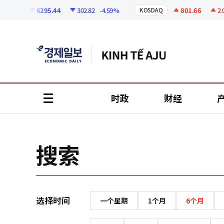
코
인
6295.44
302.82
-4.59%
801.66
2.07
OSPI
KOSDAQ
정
보
时政
财经
all
menu
搜索
选择时间
一个星期
1个月
6个月