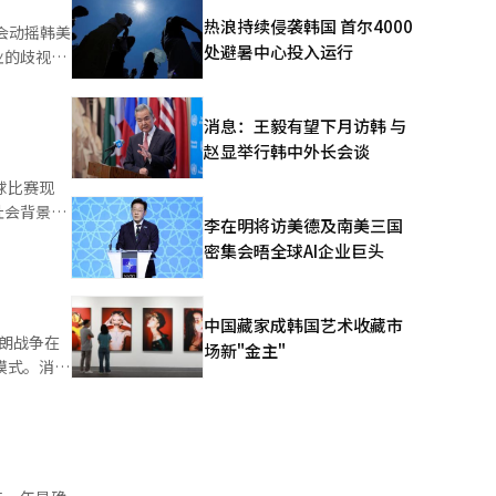
热浪持续侵袭韩国 首尔4000
会动摇韩美
。未来政府
处避暑中心投入运行
业的歧视回
”他强调，
而我们几个
。
消息：王毅有望下月访韩 与
或采取法律
赵显举行韩中外长会谈
在看待쿠팡
和美国贸易
减少对韩国
社会背景的
李在明将访美德及南美三国
认为쿠팡从
密集会晤全球AI企业巨头
和驻美大使
疑影射并消
表明立场。
这一符号的
强迫劳动生
，确保总
中国藏家成韩国艺术收藏市
朗战争在
301条调查
场新"金主"
词汇，正
保包括过剩
是确保关税
“鳐
确认后，特
4周的时
。发酵鳐鱼
t收藏
，往往是正
地域羞辱。