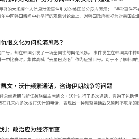
方面并未表现出积极的合作意愿。 他表示，在与金室长的会晤中，吴
对쿠팡的大规模个人信息泄露事件引发的美国部分反应表示：“쿠팡事件不
称“吴市长忽视了首尔市多样化住房供应的需求，导致供应未能顺利进行
首尔中区韩国新闻中心举行的观熏讨论会上，对韩国政府被视为对美国企
人怀疑”。 此外，民主党与首尔市议会决定监测3日发布的
是美国企业而给予歧视和不利待遇，怎么可能会以如此快速的速度成长？
持观望态度，表示赞同‘公平税
，而非企业国籍。金部长指出：“韩国80%的成年人个人信息被泄露，
，并将密切关注其进展。”※ 本报道经人工智能（AI）系统翻译与编辑
表示：“如果美国80%的成年人信息被泄露到国外，而企业没有及时报告
园仇恨文化为何愈演愈烈？
样解释，大多数美国政治家都会理解。”他提到，美国政治界与贸易部门
美国政治家交谈时，给人一种他们对쿠팡问题反应过度的印象；而商务部
韩国引发了一场全国性的舆论风暴。 事件发生在韩国高中棒球比赛现
地理解事件的本质。”金部长还指出，美国部分政治家错误地将쿠팡视为
州一中比赛时，集体高喊“去星巴克咯”作为应援口号。对于不了解韩国
多美国政治家认为通过쿠팡进口美国的农产品和畜产品，而韩国消费者则
国星巴克的一场营销争议密切相关。
的解释常常让他们感到惊讶。”他补充道：“政府正通过外交部、产业部
念日当天，星巴克韩国在营销文案中使用了“坦克日”等措辞，被舆论质
解，缩小认知差距。”金部长还就美国301条调查引发的额外关税问题
随后遭到广泛谴责。虽然企业方面否认存在相关意图，但围绕“星巴克”
税不超过15%，韩美贸易部门之间也达成了共识。”美国最近确认了关于
席凯文·沃什频繁通话，咨询伊朗战争等问题
果，并将韩国与日本、瑞士列为优待组。韩国产品的关税将适用301条关税
，赤裸裸地揭开了长期积累的校园“仇恨文化”。 近年来，“鳐鱼（홍
朗普总统近期与新任美联储主席凯文·沃什进行了多次通话，咨询了包括伊
税率超过12.5%的商品，不会加收301条关税。然而，若因过剩生产相关的
（짱깨）”等带有地域歧视、政治攻击、性别偏见乃至种族歧视色彩的网络
过去年韩美贸易协议中规定的15%。金部长强调：“我们将尽最大努力确
政治和社会语境。
争及人工智能（AI）快速发展对经济的影响等多项议题。 然而，《华尔街日
维持在最初与美国达成的15%水平。”他指出：“15%并非最终目标，而
背景，被不少学生当作网络流行语、同学之间的玩笑甚至日常口头禅使用。 以
论了货币政策尚不确定。此外，有消息人士称，自沃什的提名获得参议院
结果的公布时点，他表示：“在7月底与美国方面协商时，得知还有3至
语境中，它早已不仅是一种鱼类名称，而是一个高度敏感的地域歧视词汇
为是异常现象。《华尔
，但也有可能推迟。 ※ 本报道经人工智能（AI）系统翻译与编辑。
的传统食品，但自2000年代后期开始，在韩国极右翼网络社区“日刊Bes
策划：政治应为经济而变
总统与美联储主席的会面通常是为了避免给人以总统干预货币政策的印象
渐演变成针对全罗道居民的侮辱性称呼，借用发酵鳐鱼气味浓烈的特点进行