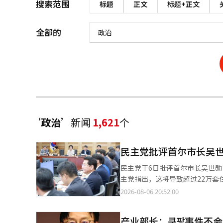
搜索范围
标题
正文
标题+正文
全部的
‘政治’
新闻
1,621
个
民主党批评首尔市长吴
民主党于6日批评首尔市长吴世
主党指出，这将导致超过22万套住房的消失，并呼吁提
尔市议会的房地产政策座谈会，继续对吴市长的
2026-08-06 20:52:00
示：“吴市长声称将通过再开发和
了哪里？” 他指出，这一政策加剧了2030年青年的供应困境，并表示将向吴市长提出替代方案，强调“吴市长仅将
产业部长：쿠팡事件不会
房地产供应政策作为个人政治议程，实际上并未实现住房供