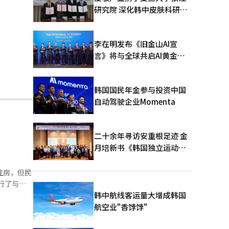
研究院 深化韩中皮肤科研合
作
李在明发布《旧金山AI宣
言》将与全球共启AI黄金时
代
韩国国民年金参与投资中国
自动驾驶企业Momenta
二十余年寻访安重根足迹 金
月培新书《韩国独立运动圣
地：向旅顺口追问历史》出
版
住房，但民
韩中航线客运量大增成韩国
万套住房去
航空业"香饽饽"