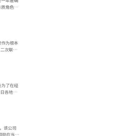
去一年是确
法。他在上
本质角色是
如
朗普在电视
政策和持续
成娱乐、幽
变的决定已
冲突中只会
些委员非常
甚至暴力意
一座半导体
度作为根本
但拒绝回答
益之上，国
学乃至成
施加影响，
愿景的政策
题根源在于
的政治观点
个问题是长
半导体、人
只有当朝野
部分进行模
似乎有既得
是为了在经
高，最终这
年语言习惯
项目的组织
卡形式发放
治理和可持
助短视频、
00名居民
会长：“前
和
不应是经济
什么会有争
货币或预付
向下一个阶
过，该公司
引发家长投