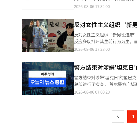
经辞职，需要进行补选，因此出
动减少信用卡所得扣除和公共交
的报告中表示：“估值为12个月
生极端言论时感到“难以有效应
2026-08-06 17:32:00
较多，因此在某种程度上需要留有自主权。” 李总统对未来体育协会新执行委员会
网友指出：“三星电子和海力士
值水平。” 赵研究员指出：“国内市场复苏刚刚开始，但海外增长依然重要。”他分析称，乐天七星计划在2030年
来越处于被动位置。 围绕如何应对这一问题，韩国教育界也存在不同声音。 部分教师团体主张，应进一步强化教师
主的构成、透明的运营和会计的
持金、民生支持金、全国民支持金……支持金怎么会这么多？
前将海外销售占比提升至50%（2025年
教育权和课堂管理权，让教师能
本报道经人工智能（AI）系统翻
到底是为什么？”、“难道是哪里
反对女性主义组织‘新
不佳的海外营业利润通过零基预算制度（ZBB）的
历史教育以及媒体素养教育，提高青少年辨
了，生病了却不能得到有效治疗
研究员表示：“今年第二季度的销
会已经形成一个越来越清晰的共识：校园里
反对女性主义组织‘新男性连带’
应。 在不同政治倾向的在线社区中，也出现了类似的质疑声音。 在一个倾向于进步的社区中，有人提出：“年终结
认为，国内外均面临不利的营业环境，原材料
在政治极化、地区矛盾、性别对
反应多以批评其生前行为为主，而非哀悼。 6日，男性社区内关于裴仁圭的帖子迅速传
算的扣除要大幅减少，为什么还
酸饮料的增长（+8%）连续两个
网持续向年轻一代扩散。当公共
后，哀悼与批评的声音交织，但部分男性社区反而开
2026-08-06 17:28:00
钱？”、“难道只要发钱就能解
润下降了13.2%。”他认为，7
生活。 因此，面对网络仇恨文化进入校园，韩国真正需要解决的，已不仅仅是“哪些词不能说”，更重要的是帮助年
船事故现场前跳所谓的‘饼舞’ 
劲？”等意见。 然而，在“女性时代”等一些社区中，也有不少人对支持金的发放持积极态度。 这些社区的网友表
报道经人工智能（AI）系统翻译
轻人理解“为什么不能说”。 数字时代的信息传播速度远远快于传统教育，任何一种网络流行语都可能在短时间内席
▲贬低n号房受害者为‘X女’并批评政府支持的言
示：“我最近没钱，但有钱就会发
警方结束对涉嫌'坦克日
卷校园。简单封禁某几个词汇，
反而总是给男性带来麻烦。”另一
能发放支持金”、“我们地区加
养、历史认知和公共讨论能力，
面，也有部分人表示：“虽然生前的
人也太多了”等反应。 与此同时，一些网友指出，支持金的发放与特定政党并不一定一致，并整理了实际案例。一位
警方结束对涉嫌'坦克日'的星巴克
间的边界。如何在保障表达自由
出现了“无论是极右还是极左，走
网友表示：“庆南义城郡是无党
总部进行了搜查。 首尔警方广域调查队在审查新世界集团提交的'内部审计'后，发现了调查不力的迹象，因此申请了
育乃至整个社会必须面对的一项
警方表示，裴仁圭于5日上午8时
金”，并指出“地方自治体的财政状况和
搜查令并展开调查。 首尔警方广域调查队公共犯罪调查大队于当天上午8时50分至下午6时24分，派出约40名调查人
2026-08-06 07:00:20
页
确认其已死亡。 警方在其住所内未发现外部入侵或争吵的痕迹，并根据窗户打开的情况推测其为坠落，目前正在调查
的财政健康和经济刺激效果的争论
员对位于首尔江南区驿三洞的星巴克韩
具体情况。经过对周边监控的分析，目前尚未发现任何犯
候选人进行选举委员会特别检察官
一
动、街头集会及YouTube直播，并在尹锡
的选票不足事件的真相。 民主党表示：“根据《第9届全国同时地方选举选票不足事件等侵犯公民参政权调查特别检
支持弹劾集会上抢夺并损坏支持
上
1
察官任命法》第4条，推荐了特别检察官候选人
当时，国立科学调查研究院的精
人包括：△赵斗炫律师 △赵基妍律师 △河相应西
态移交检察院。 不过，警方表示，目前尚未确认这些事件与此次死亡之间的直接关联。 警方相关人士表示：“为了
并担任过束草支厅厅长。赵基妍
确认确切的死亡原因，将向国立科