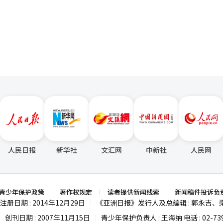
页
调查三大特检（内乱、金建熙、殉职海军陆战队员）
D部队，以调查在12·3紧急戒严前进行的'北派训练'的情况。 调查结果显示，
布戒严前的同年11月，动员HID人员进行了多次北派训练。※ 本报道经人
人民日报
新华社
文汇网
中新社
人民网
青少年保护政策
著作权规定
读者提供新闻线索
新闻稿件投诉负
注册日期 : 2014年12月29日
《亚洲日报》发行人及总编辑 : 郭永吉、
|
创刊日期 : 2007年11月15日
青少年保护负责人 : 王海纳 电话 : 02-739
|
|