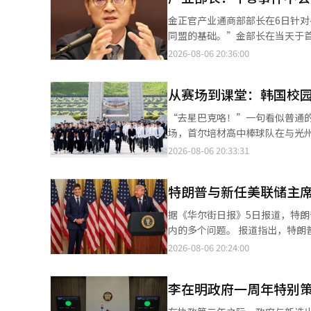
金庸范进行了午餐会晤，但吴市长在房地产供应
金正官产业通商部部长在6日针
市长并未采取积极的合作举动，
同盟的基础。”金部长在当天于
在首尔市推进的大规模住房项目，吴市长是否会合作也令
应道：“如果韩国政府因为쿠팡
2026-08-06 20:36:00
政府房地产税制改革方案对租赁市场的影响。 吴基亨议员表示：“对税制改革方案
쿠팡事件的本质在于个人信息泄露
制’和‘税制合理化’的改革目标
月都未察觉，这才是关键。”他
从赛场到课堂：韩国校
程序，美国会如何反应？如果这
事件时存在温差。他表示：“与
“去星巴克咯！”一句看似普通的口号，却在
代表处等贸易部门的官员则更好
场，首尔培材高中棒球队在与光
贸易逆差的渠道。他表示：“许
人来说，或许很难理解这句话为何会引发争议。 这一事件之所以点爆舆论，与韩
2026-08-06 20:33:31
更近的中国进口便宜商品，这样
今年5月18日光州民主化运动纪
馆等机构，努力消除美国方面的误
费“5·18”光州民主化运动，
他表示：“我们努力确保整体关
特朗普与新任美联储主
社会争议至今尚未平息。 在这一背景下，培材高中棒球队将“去星巴克咯”作为比赛应援口号，被不少韩国媒体和教
产产品进口禁令的301条调查结
育界人士认为已经超出了普通玩笑的范畴
据《华尔街日报》5日报道，特
关税率不超过12.5%。对于原关
어）”“左派（좌빨）”“支那
内的多个问题。 报道指出，特朗普在几天内多次拨打沃什的电话，表现出一种频繁通话后又暂时不联系的模式。消息
结果而加征额外关税，可能会超
越来越频繁地出现在韩国中小学课堂。 这些词语大多起源于韩国部分极右翼网络社区，具有鲜明的
人士透露，特朗普在通话中询问了伊朗战
2026-08-06 20:24:00
生产相关措施在内的301条关税
但在校园中，它们却逐渐脱离原有
报》表示，特朗普与沃什是否讨
水平不低于竞争对手。”关于调查
鱼”为例，在韩国近年来的政治
朗普并未向沃什提出与利率相关的话题。 尽管如此，中央银行行长与总统之间频繁的通话被认
间。”他理解结果将在8月内公布
原本是韩国全罗道地区具有代表性
李在明政府一周年特别
街日报》指出，过去几十年中，
所”（ILBE）中，“鳐鱼”逐
式进行的。 特别是主张降息的特朗普，曾对前美联储主席杰罗姆·鲍威尔提出过大量批评，因此与现任主席沃什的通