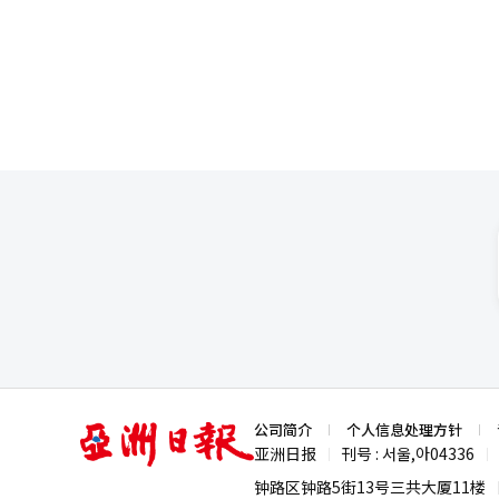
革委员会的负责人。 第二次特别检察组对速克市HID进行现场调查 第二次综合特别检察组于5日对因外汇嫌疑而被调
统翻译与编辑。
查的江原道速克市特种任务部队（HID）进行了现场验证。 负责
后遗留的疑点的综合特检组，访问了HI
从2024年3月开始，信息员在宣
（AI）系统翻译与编辑。
亚
公司简介
个人信息处理方针
洲
亚洲日报
刊号 : 서울,아04336
|
|
日
报
钟路区钟路5街13号三共大厦11楼