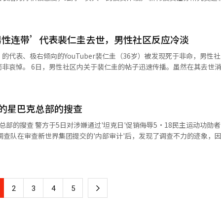
现了一些混乱。各个协会的人数差异很大，有的小协会人数非常少，有的
通所得扣除等各类税收优惠的背景下，反复发放支持金的政策方向引发了
前瞻市盈率11倍，具有吸引力，但由于国内增长率放缓，海外增长将决定
对”。这种“知道有问题，却不知道该怎么管”的无力感，令学校在网络
的组成和运营指导方针表示：“民
所在的京畿道也在紧缩开支，为什么还有这么多支持金，比如疫情支持金
公正性非常重要。”他再次呼吁：“许多人在关注这个问题，希望你们能
” 其他网友也表示：“说没钱却减少各种税收优惠，这
为40%），这将成为中长期企业价值反弹的因素。 他还补充道：“此前表现
够依法开展价值观教育和纪律教育，也有教育组织认为，更重要的是加强
译与编辑。
发现了油田？”、“发50万却可能取消500万的税收优惠”、“经济真
男性连带’代表裴仁圭去世，男性社区反应冷淡
经验已进入稳定阶段。” 然而，公司的业绩未能达到市场预期。赵
别信息、理解公共议题和尊重多元价值的能力。 尽管路径不同，但韩国社
，只能不断投药”、“难道是把一切都推给未来世代？”、“又要发钱了
售额和营业利润分别为1兆1129亿韩元和558亿韩元，均低于市场共识1
的仇恨表达，并不是学校单独能够解决的问题。 近年来，韩国社会长期存
的代表、极右倾向的YouTuber裴仁圭（36岁）被发现死于非命，男性
成本（如韩元贬值、包装材料等）加重。 他指出：“独立饮料因零糖碳
立以及网络社区情绪化表达不断升级等现象。成年人世界里的对立情绪，
播。虽然在其去世消息传出
要发放这么多支持金？”、“并不是像疫情期间那样的国家危机，为什么
季度实现销售增长（+1.7%），但由于地缘政治风险引发的原材料成本压
舆论越来越依赖标签化表达和情绪化叙事，青少年也更容易将这种沟通方
始指责其生前的行为。 尤其是网友们提到裴仁圭曾在▲世越号沉
决一切吗？”、“用人民的血汗钱天天开派对吗？”、“为什么感觉和人
月实施的价格上涨（平均5.3%）将使下半年的成本压力在一定程度上得到缓
▲对少女像抗议者的恶劣言论及日本国旗聊天争议 ▲对5·18民主运动的
与编辑。
论等，继续进行批评。 一位网友写道：“他并没有替我们说话，
放支持金”、“与其让上层XXX挪用，不如分给人民好得多”、“希望
'的星巴克总部的搜查
并不能阻止新的网络梗不断出现。真正有效的治理路径，应是提升青少年
位网友则评价：“他并没有真正代表男性权益，反而只是在加剧冲突。” 另一
油，我很困难”、“看起来只是忙着骂人”、“说要发放时，最终还是会
让他们能够理解网络语言背后的社会语境，辨别娱乐与歧视、表达自由与
行为值得批评，但作为一个人，还是感到遗憾。希望他能安息。” 此外，网上还
总部的搜查 警方于5日对涉嫌通过'坦克日'促销侮辱5·18民主运动功勋
的同时遏制仇恨传播，如何帮助青少年建立独立思考和理性表达能力，将
向极端最终都是相似的”，“我从未觉得他代表男性”等截然不同的反应。 此
籍郡守，忠北永同郡是国民力量郡守，全北完州市是民主党郡守，但都发
长期课题。
左右在仁川永宗岛的一处公寓小区被发现倒地。接到报警后，119急救人
政策判断共同作用，因此仅用政党来解释是困难的”。 不过，围绕现金支持
，预计在中秋节前将持续发酵。※ 本报道经人工智能（AI）系统翻译与
国总部及前星巴克韩国代表孙正贤等高管的住所进行了搜查。 执政党推荐三名
罪嫌疑。 裴仁圭领导着新男性连带，参与反对女性主义运
调查 共同民主党于5日公告，推荐了三名候选人，以调查在6·3地方选
悦前总统的弹劾阶段参与了反对弹劾的集会。 去年，他因在梨花女子大学的
者的标语，被处以10万元罚款，并于同年因在仁川的一家旅馆吸食冰毒而
下
2
3
4
5
国民推荐委员会的三名委员。” 当天，民主党推荐的特别检察官候选
密检测确认其对毒品呈阳性反应，裴仁圭也承认了相关指控。此案随后以
江大学政治外交学副教授。 赵斗炫律师曾在春川地方检察厅任职，
一
律师目前担任教育部行政处分委员会委员，河教授则是经济正义实践市民
学调查研究院申请尸检，并将继续调查死亡经过。”※ 本报道经人工智能