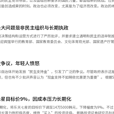
出的民主党领导层，以及面临创新要求的国民力量，都面临新的挑战。过
鱼”属于侮辱性表达。 值得警惕的是，当这些原本具有强烈攻击
。消息人士称，沃什在与特朗普的通话中，常常对当前美国经济持积极看
则是创造成果的时刻。政治也必须改变，尤其是为了经济而改变。政治的
断淡化，而娱乐属性却不断增强。 不少韩国学生坦言，他们使用这些
的特点是企业投资的强劲增长。” 另一方面，《华尔街日报》分析认
韩国经济目前正面临人工智能（AI）产业竞争、供应链
意识到其背后的歧视含义，只是因为“网上都这么说”“玩梗而已”。 也正因
在消除美联储作为特朗普敌对势力的印象。实际上，有消息人士提到，特
化等重大变化。这些问题没有一个是可以在短期内解决的，必须依赖长期
非学生主动传播仇恨，而是仇恨表达正在经历一种更隐蔽的转变，被包装
外，在上周的联邦公开市场委员会（FOMC）会议上，尽管利率维持不
争斗中，国家战略必然会受到影响。企业会错失投资时机，民众在反复的
期正是价值观和社会认知形成的关键
什在“做正确的事”。同时，他也指出：“他有（美联储）理事会，而那
最大问题是非民主组织与长期执政
以“玩梗”“搞笑”“跟风”的形式不断重复时，个体对其中歧视、偏见
储的美国参议院银行委员会的民主党议员
也会动摇，监管政策时常变动，这使得企业难以做出长期投资决策。建设
也是最令人担忧的地方。多位韩国教师表示，
闭决策结构和运营方式进行了严厉批评，并要求建立透明和民主的选举制
特朗普的接触记录，包括与前主席鲍威尔的接触。沃什表示将遵守法律，
和生物产业则需要十年以上的投资规划。如果政治仍然停留在1至2年的利
繁使用这些网络词汇，而小学阶段形成的语言习惯，很可能一直延续到中
示：“在我担任美联储主席之前，特朗普总统从未试图对货币政策的执行
具有伤害性时，今后即使教师试图纠正，也往往收效有限。 这些仇恨表达究竟
育组织的创新方案时表示。 在此次工作报告中，李总统提到围绕足
的职责。”※ 本报道经人工智能（AI）系统翻译与编辑。
度更为关键。国民力量也应转变为不仅仅是反对的在野党，而是提出未来
态。 近年来，YouTube、短视频平台以及匿名网络社区
：“最近，公众对足球协会的关注很高。虽然存在多种问题，但最大的问
来的课题不应成为争斗的对象。 协作并不是政治妥协的口号，而是经
要渠道。为了争夺流量，不少内容创作者不断制造更加夸张、更具冲击力
：“选举本身是否民主，是否能选出客观认可的人，这是一个问题；第二
国等主要发达国家在产业竞争和国家战略问题上，展现了跨党派的合作。
发争议，年轻人愤怒
范围。 对于尚未形成成熟判断能力的未成年人而言，他们
率、养老金改革等关乎国家未来的课题，绝不是某一政权单独能解决的。
文化和恶意攻击之间的界限，而更容易将这些表达视为网络流行文化的一
是与政治有很大关联，受到政治影响，政治意图介入，利益关系也存在，
方自治体开始发放“民生支持金”，引发了广泛的争议。尽管政府表示这
才能安心投资。 民众对政治的期待也并无二致。他们希望看到
，李
也有不少批评声音认为“现金支持不如税收优惠更为重要”。 根据5日各地方
望看到的是为未来竞争而非相互指责。政治越是加剧冲突，社会成本就越
以及社会环境。这意味着，互联网已经不仅是信息传播平台，更成为青少
公正性。他强调，像韩国体育会目前拥有9万2000多名选民一样，各个
之际活跃地方经济并稳定居民生活，部分地区正在推行以地方货币或预付
民众生活，而非战胜对手。 这次民主党大会与国民力量的创新讨论
0万至50万韩元不等。 例如，庆南义城郡计划向约24600名居
而应成为韩国政治成熟的契机。评判的标准应是，谁能提出更稳定的国家
亚文化带入校园。极端政治表达、性别对立、种族偏见乃至阴谋论，都可能借
接选举，并且要限制过长时间的执政。” 关于K-足球创新委员会最近建
忠北永同郡则决定向每位居民发放30万韩元，而全北完州市也将向约1050
、人工智能
年的日常生活。 面对这一趋势，韩国教育界普遍认为，学校正
00人左右增加到最多2万人，并利用电子投票系统的内容，李总统询问柳
星目标价9%，因成本压力长期化
，江原道江陵市的民生支持金提案在市议会被否决，导致发放计划流产。 政府
产政策的正常化。然而，所有这些课题的实现力量最终来自于政治。政治
行直接选举，如果要遵循韩国体育会的规定，当然应该进行直接选举，为
应对高物价和经济衰退，刺激消费并活跃地方经济。大部分支持金以地方
只有结束政治对经济的束缚，朝着支持经济的政治迈进，韩国才能真正迈
期化，将乐天七星的目标价下调至14万5000韩元，下降幅度为9%。不
为理由回应；另一方面，涉及历史、政治和社会议题的课堂讨论，又容易
政府近期推
态度，维持“买入”的投资评级。 新韩投资证券研究员赵相勋在当天
公布的调查显示，超过七成教师表示，在面对学