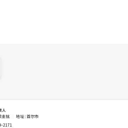
工智能
责人
梁圭铉
地址 : 首尔市
|
-2171