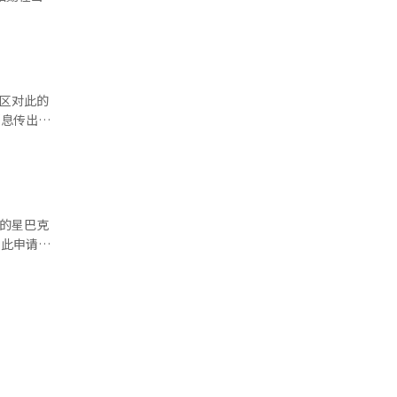
大协会人数
质疑。一位
中长期的估
文化面前越
、高油价支
做好。”※
公民教育、
是糟糕透
？”等反
1%。”他
社区对此的
正通过互联
还要不断发
力，营业利
式带入现实
民在较
解。※ 本
歪曲言论
我们地区也
的媒体素
方
申请的，骂
公共责任之
者的星巴克
成为韩国教
前，
放支持
员赶到现场
编辑。
举期间发生
接受调查。
不拘留的状
联盟政治改
（AI）系