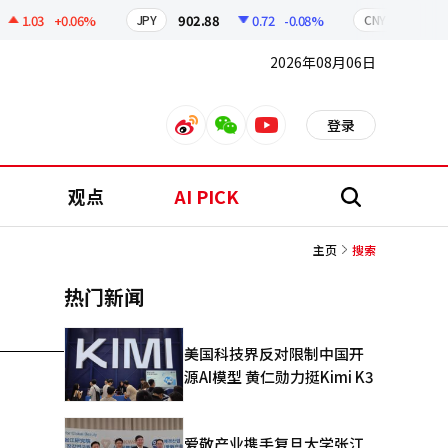
1.03
+0.06%
902.88
0.72
-0.08%
211.14
JPY
CNY
2026年08月06日
登录
weibo
weixin
youtube
观点
AI PICK
搜
索
主页
搜索
热门新闻
美国科技界反对限制中国开
源AI模型 黄仁勋力挺Kimi K3
爱敬产业携手复旦大学张江