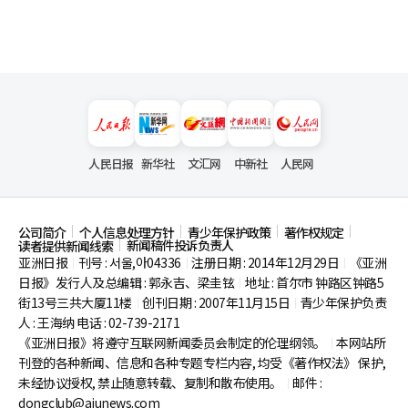
人民日报
新华社
文汇网
中新社
人民网
公司简介
个人信息处理方针
青少年保护政策
著作权规定
新闻稿件投诉负责人
读者提供新闻线索
亚洲日报
刊号 : 서울,아04336
注册日期 : 2014年12月29日
《亚洲
|
|
|
日报》发行人及总编辑 : 郭永吉、梁圭铉
地址 : 首尔市
钟路区钟路5
|
街13号三共大厦11楼
创刊日期 : 2007年11月15日
青少年保护负责
|
|
人 : 王海纳 电话 : 02-739-2171
《亚洲日报》将遵守互联网新闻委员会制定的伦理纲领。
本网站所
|
刊登的各种新闻、信息和各种专题专栏内容, 均受《著作权法》
保护,
未经协议授权, 禁止随意转载、复制和散布使用。
邮件 :
|
dongclub@ajunews.com