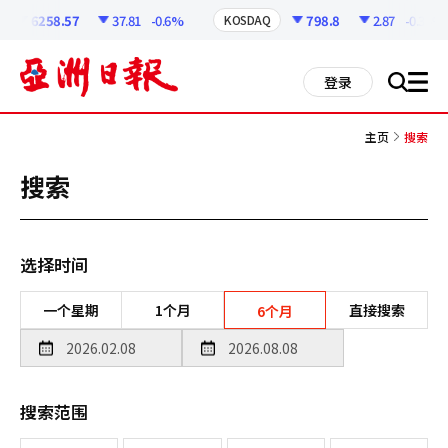
코
인
6258.57
37.81
-0.6%
798.8
2.87
-0.36%
KOSDAQ
정
보
all
登录
搜
men
索
主页
搜索
搜索
选择时间
一个星期
1个月
直接搜索
6个月
搜索范围