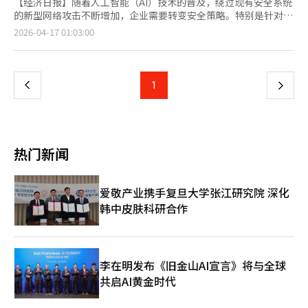
【经济日报】随着人工智能（AI）技术的普及，绕过现有安全系统
的新型网络攻击不断增加，企业需要转变安全策略。特别是针对AI
模型的攻击增多，建立AI专用的安全应对体系变得尤为重要。16
页
2026-04-17 01:03:00
日，S2W在城南板桥总部举办了主题为“AI时代的新安全策略：通
过实际案例了解应对措施”的私密研讨会，向客户分享了AI安全威
一
胁案例和应对方案。S2W指出，随着AI技术的扩展，出现了不同于
以往的攻击方式。主要的AI特化攻击方式包括“输入操控”、“完
上
1
下
整性破坏”、“代理关联”和“合成身份”。“输入操控”通过提
示注入或越狱技术绕过大型语言模型（LLM）的保护机制，导致敏
一
感信息泄露或执行非预期命令。攻击者通过扰乱模型的响应逻辑获
取系统内部信息或进行进一步攻击。“完整性破坏”是通过数据投
页
毒和后门攻击污染学习数据或搜索增强生成（RAG）知识库，特点
热门新闻
是长期逃避检测。“代理关联”攻击利用处理外部数据的AI代理间
接进行攻击，传递隐藏命令以诱导API调用或数据删除等二次攻
击。“合成身份”攻击利用深度伪造和语音克隆技术生成精细的假
爱敬产业携手复旦大学张江研究院 深化
身份，用于绕过生物认证或提高网络钓鱼的可信度，威胁企业安
韩中皮肤科研合作
全。AI模型直接攻击的实际案例也在增加。用户利用各种提示工程
技术绕过AI模型的保护机制，获取内部信息。S2W解释说，简单的
对话如角色赋予或绕过问题就能使AI模型变得脆弱。此外，S2W还
公开了攻击者通过提取内部标识符、窃取系统提示、暴露优惠券代
码等方式进行免费机票预订的案例。AI模型及其连接的整个系统结
李在明发布《旧金山AI宣言》将与全球
构都可能成为攻击目标，尤其在多模态环境中，仅通过图像操控就
共启AI黄金时代
能使验证系统失效。在AI环境中，单靠现有的安全方式难以应对。
传统安全以系统漏洞和错误为中心，而AI安全则需防御模型的判断