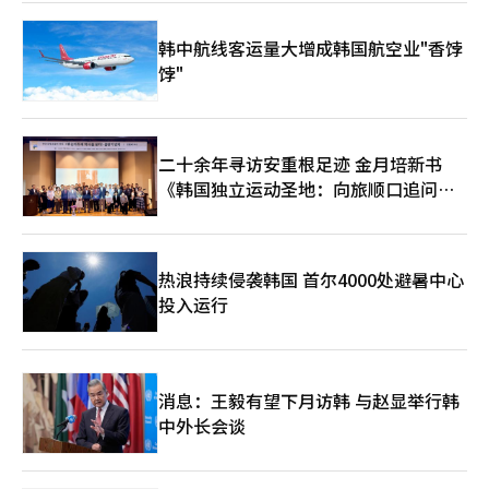
逻辑和认知结构的漏洞。由于AI模型的结果会因学习数据和提示输
入而异，攻击者可能利用逻辑漏洞。因此，需要从阻断型安全转向
韩中航线客运量大增成韩国航空业"香饽
实时检测和应对型安全体系。由于AI特性难以实现完美防御，持续
饽"
的模拟攻击和漏洞管理变得重要。企业需在AI服务运营过程中预先
检查可能出现的风险，以加强应对策略。S2W攻防部门负责人梁钟
宪表示：“利用AI进行安全防护的目标是快速检测绕过尝试，建立
动态防御体系，不断更新政策，提高攻击者的攻击成本和放弃可能
性。”他还表示：“未来将进一步深化从攻击者视角的漏洞发现和
二十余年寻访安重根足迹 金月培新书
场景验证研究，提供能消除AI时代不安的行动方案。”※ 本报道经
《韩国独立运动圣地：向旅顺口追问历
人工智能（AI）系统翻译与编辑。
史》出版
热浪持续侵袭韩国 首尔4000处避暑中心
投入运行
消息：王毅有望下月访韩 与赵显举行韩
中外长会谈