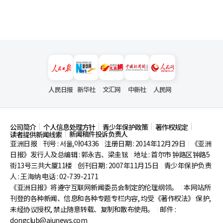
人民日报
新华社
文汇网
中新社
人民网
公司简介
个人信息处理方针
青少年保护政策
著作权规定
新闻稿件投诉负责人
读者提供新闻线索
亚洲日报
刊号 : 서울,아04336
注册日期 : 2014年12月29日
《亚洲
|
|
|
日报》发行人及总编辑 : 郭永吉、梁圭铉
地址 : 首尔市
钟路区钟路5
|
街13号三共大厦11楼
创刊日期 : 2007年11月15日
青少年保护负责
|
|
人 : 王海纳 电话 : 02-739-2171
《亚洲日报》将遵守互联网新闻委员会制定的伦理纲领。
本网站所
|
刊登的各种新闻、信息和各种专题专栏内容, 均受《著作权法》
保护,
未经协议授权, 禁止随意转载、复制和散布使用。
邮件 :
|
dongclub@ajunews.com