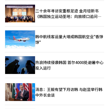
销售、座位规模、汇率、周边商品销售和当地成本而有所不同。经
济效益的估算也会因直接销售和旅游溢出效应的包含程度而有很大
二十余年寻访安重根足迹 金月培新书
差异。要使BTS经济学成为与泰勒经济学相媲美的全球案例，不仅
《韩国独立运动圣地：向旅顺口追问历
需要演出的成功，还需要确认各城市的消费数据和长期的旅游流入
效应。 HYBE相关人士表示：“BTS的世界巡演不仅仅是一次演
史》出版
出，而是粉丝与城市共同参与的全球文化事件，正在创造音乐与演
出旅游结合的新经济效益。”※ 本报道经人工智能（AI）系统翻译
与编辑。
韩中航线客运量大增成韩国航空业"香饽
饽"
热浪持续侵袭韩国 首尔4000处避暑中心
投入运行
消息：王毅有望下月访韩 与赵显举行韩
中外长会谈