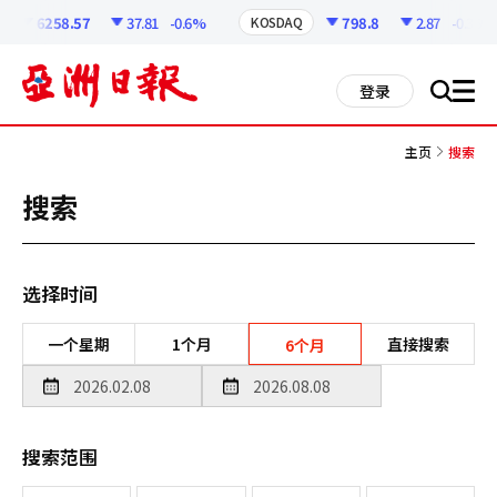
코
인
6258.57
37.81
-0.6%
798.8
2.87
-0.36%
KOSDAQ
정
보
all
登录
搜
men
索
主页
搜索
搜索
选择时间
一个星期
1个月
直接搜索
6个月
搜索范围