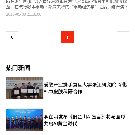
防弹少年团(BTS)的世界巡演正在为全球演出市场带来新的经济效
益。在流行歌手泰勒·斯威夫特的“泰勒经济学”之后，结合演出
与旅游住宿交通消费的“BTS经济学”正在逐步显现。 HYBE于9
页
2026-05-09 21:18:00
日宣布，BTS正在全球34个城市进行总计85场的世界巡演“阿里
郎”。此次巡演是BTS在全面活动恢复后进行的大型全球巡演，涵
一
盖北美、中南美、欧洲和亚洲的主要城市。 英国路透社预计，BTS
世界巡演的总收益将达到约18亿美元，折合韩元约为2万7000亿。
上
1
下
路透社表示，这一规模接近或可与泰勒·斯威夫特的“时代巡
演”和酷玩乐队的“音乐之球世界巡演”相媲美。 此次巡演的规
一
模也是前所未有的。路透社报道，BTS的此次巡演被评为K-pop团
体中规模最大的世界巡演。34个城市的行程和超过80场的演出，
页
不仅提升了门票销售，还带动了当地的住宿、航空、餐饮、交通和
热门新闻
周边商品消费。 墨西哥的演出也开始显现经济效益。HYBE估计，
BTS自7日起在墨西哥进行的3场演出将带来约1亿750万美元的经
济效益。当地报道也提到，墨西哥城演出期间，旅游和商业区的销
爱敬产业携手复旦大学张江研究院 深化
售额预计将大幅增长。 BTS经济学的核心在于粉丝的流动性。大型
韩中皮肤科研合作
粉丝群体的消费不仅限于演出场馆内。演出前后，机票、酒店、餐
饮、地方旅游和周边商品的购买也随之而来。城市将演出视为文化
活动和旅游事件，策划方则结合场馆外的体验内容，拓宽消费接触
点。 HYBE一直以来运营的“城市”模式也与这一趋势相吻合。在
演出举办城市各地设置快闪店、展览、餐饮联动活动等，扩展粉丝
李在明发布《旧金山AI宣言》将与全球
体验的模式正在实施。与BTS世界巡演相关的“城市阿里郎”活动
共启AI黄金时代
也将在拉斯维加斯进行，因此演出经济效益有望超越门票销售，扩
展到城市层面的消费。 然而，巡演收益的预期可能会因实际票务