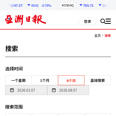
코
인
6247.37
49.01
-0.78%
785.71
15.96
-1.
KOSDAQ
정
보
all
登录
搜
men
索
主页
搜索
搜索
选择时间
一个星期
1个月
直接搜索
6个月
搜索范围