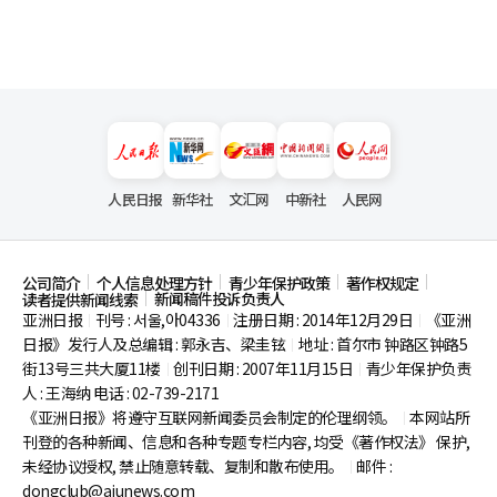
人民日报
新华社
文汇网
中新社
人民网
公司简介
个人信息处理方针
青少年保护政策
著作权规定
新闻稿件投诉负责人
读者提供新闻线索
亚洲日报
刊号 : 서울,아04336
注册日期 : 2014年12月29日
《亚洲
|
|
|
日报》发行人及总编辑 : 郭永吉、梁圭铉
地址 : 首尔市
钟路区钟路5
|
街13号三共大厦11楼
创刊日期 : 2007年11月15日
青少年保护负责
|
|
人 : 王海纳 电话 : 02-739-2171
《亚洲日报》将遵守互联网新闻委员会制定的伦理纲领。
本网站所
|
刊登的各种新闻、信息和各种专题专栏内容, 均受《著作权法》
保护,
未经协议授权, 禁止随意转载、复制和散布使用。
邮件 :
|
dongclub@ajunews.com