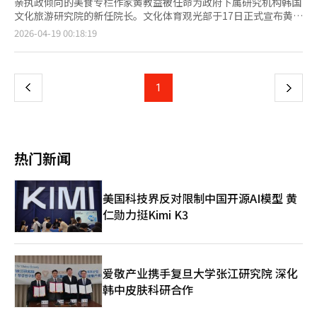
亲执政倾向的美食专栏作家黄教益被任命为政府下属研究机构韩国
文化旅游研究院的新任院长。文化体育观光部于17日正式宣布黄教
益的任命，称其具备深刻的洞察力和丰富的现场经验，是引领机构
页
2026-04-19 00:18:19
创新和K文化的合适人选。然而，政界和文化界对黄教益过去
因“报恩任命”争议而辞去京畿道旅游公司总裁职务的经历提出质
一
疑，认为此次任命更符合“政治代码”而非专业性。黄教益是李在
明总统在担任京畿道知事时期的亲信。2021年，他被李总统提名
上
1
下
为京畿道旅游公司总裁候选人，但因在野党的强烈反对和“空降任
命”批评而辞职。当时，李总统与黄教益在发生火灾的当天拍
一
摄“辣炒年糕直播”引发公众愤怒。尽管有这些背景，黄教益仍被
任命为文广研院长，被解读为李在明政府在执政第二年加强国政掌
页
控力和“代码任命”的信号。将一位没有专业研究经验的美食专栏
热门新闻
作家任命为研究文化艺术和旅游产业政策的核心国策研究机构的负
责人，被认为是罕见的。在野党和部分文化界人士对黄教益的过去
言论提出质疑。他在2022年总统选举期间将尹锡悦候选人比
美国科技界反对限制中国开源AI模型 黄
作“伊藤博文”，将李在明候选人比作“安重根”，并将选举称
仁勋力挺Kimi K3
为“与亲日派的对决”，引发多次争议。此外，他在曹国前法务部
长的妻子郑敬心教授被判有罪后，发表支持言论，称其“走在耶稣
的道路上”，引发社会反响。文广研作为文化和旅游政策的研究机
构，要求高度的专业性和政治中立性。任命一位公开表达特定政治
倾向的人士为该机构负责人是否合适，引发批评。崔辉英文体部部
爱敬产业携手复旦大学张江研究院 深化
长提出的“创新和飞跃”理由难以消除“报恩任命”的标签。未
韩中皮肤科研合作
来，黄教益领导下的文广研将在两个方面面临考验。首先是K文化
政策的方向。黄教益对“韩食全球化”等饮食文化表现出浓厚兴