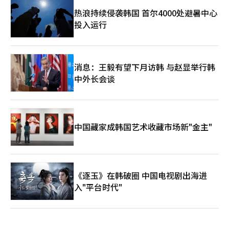
热浪持续侵袭韩国 首尔4000处避暑中心
投入运行
消息：王毅有望下月访韩 与赵显举行韩
中外长会谈
中国藏家成韩国艺术收藏市场新"金主"
《逐玉》在韩破圈 中国电视剧出海进
入"平台时代"