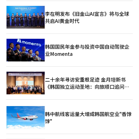
趣。其任命可能导致文广研的研究方向偏向K美食等特定领域，但
也可能通过大众化视角拓展K文化的外延。其次是研究机构的独立
李在明发布《旧金山AI宣言》将与全球
性问题。国策研究机构的负责人由总统亲信担任，可能损害研究的
共启AI黄金时代
客观性和中立性。黄教益能否摆脱过去的政治色彩，展现平衡的领
导力，将是关键。此次任命象征性地展示了李在明政府的任命风
格，再次确认了重视“代码”和“信任”而非专业性的倾向。黄教
益未来如何领导文广研，将决定此次任命是被视为“突破性的实用
任命”还是“典型的空降任命失败案例”。文化艺术和旅游产业是
韩国国民年金参与投资中国自动驾驶企
超越政权理念、决定国家长期品牌价值的重要领域。黄教益能否克
业Momenta
服过去言论引发的争议，为K文化的未来展示实质性成果，文化界
和政界的目光正聚焦于他。
二十余年寻访安重根足迹 金月培新书
《韩国独立运动圣地：向旅顺口追问历
史》出版
韩中航线客运量大增成韩国航空业"香饽
饽"