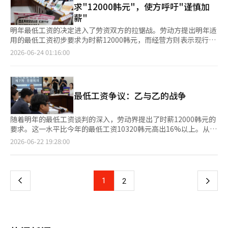
求"12000韩元"，使方呼吁"谨慎加
韩国经营者总协会总务柳基正表示：“如果将劳动方提议的时薪计
薪1万2000韩元，而经营界则提出与今年相同的时薪1万320韩元。
薪"
算上周休津贴，时薪将超过14000韩元。”他指出：“雇佣一名最
当天，劳动界强调生活费用与最低工资之间的差距日益扩大，重申
低工资劳动者的实际人力成本每年将增加约500万韩元，这对处于
了加薪的必要性。韩国劳动组合总联合会（韩国劳总）秘书长柳基
明年最低工资的决定进入了劳资双方的拉锯战。劳动方提出明年适
经营极限的微小企业和个体商户来说，承受不起这样的巨大压
洙表示：“用户委员会在过去20多年里反复要求冻结或削减最低工
用的最低工资初步要求为时薪12000韩元，而经营方则表示现行最
力。” 中小企业中央会人力政策本部长杨玉石呼吁：“由于退休
资。为了实现最低工资法的宗旨，保障低收入劳动者的生活稳定，
低工资对小微企业来说已经难以承受，因此对加薪持谨慎态度。最
2026-06-24 01:16:00
人员难以找到工作，国内自营业者中60岁以上的高龄者较多。”他
必须反映劳动者的生活费用。”他进一步指出：“2025年单身无
低工资委员会于23日下午在政府世宗厅召开第八次全体会议，开始
表示：“由于最低工资及各种法律责任、津贴和退休金的负担，企
婚职工的实际生活费用为275万韩元，约比今年最低工资的月换算
审议明年最低工资水平。劳动方要求将明年最低工资提高至时薪
业无法雇佣人手，导致过度劳动的现象。中小企业和个体商户的压
额少65万韩元；而反映2026年物价上涨率的实际生活费用为282万
12000韩元，比今年的最低工资10320韩元高出1680韩元
力也应得到重视。” 公益委员们强调应缩小双方的差距。担任公
韩元，最低工资与其之间的差距正在扩大。”他强调：“收入最低
（16.3%）。按月计算（基于209小时），为250万8000韩元。韩
益委员秘书的韩国劳动研究院副院长成宰敏表示：“在意见分歧较
最低工资争议：乙与乙的战争
的家庭的可支配收入已经低于必要的生活费用，在讨论最低工资水
国劳动总联盟（韩国劳总）秘书长柳基燮表示：“最低工资是保障
大的情况下，需要实质性缩小意见的努力。”他指出：“应共同考
平之前，必须先关注低收入劳动者的现实。”全国民主劳动组合总
劳动者生计的制度”，并指出“高物价和能源价格上涨导致低收入
虑社会责任，逐步扩大接触点，朝着智慧和负责任的结论迈进。”
联合会（民主劳总）副委员长李美仙也表示：“最低工资1万2000
劳动者的实际工资大幅下降，必须反映这一情况”。全国民主劳动
随着明年的最低工资谈判的深入，劳动界提出了时薪12000韩元的
韩元不是用于奢侈或储蓄的钱，而是维持基本人类生活的生存成
总联盟（民主劳总）副委员长李美仙也表示：“目前的最低工资难
要求。这一水平比今年的最低工资10320韩元高出16%以上。从劳
本。最低工资的提高不仅是为了劳动者，也可以成为促进消费、让
以应对飞涨的生活成本和公共费用”，并称“12000韩元的最低工
动界的角度来看，这是一个可以合理提出的要求。生活成本上升，
页
2026-06-22 19:28:00
小微企业和个体经营者共同生存的良好开端。”她还提到：“西班
资不是奢侈，而是生存的要求”。她强调：“只有劳动者的收入增
房租和公共费用的负担也加重，最低工资劳动者的生活越来越艰
牙在大幅提高最低工资后，低收入劳动者的收入增长促进了消费扩
加，内需和小商圈才能复苏”。李美仙副委员长还反驳了以生产力
难，这一点不容否认。 然而，最低工资争论中总是缺少一个问
一
大和经济增长。我们应当参考最低工资提高能够带来内需循环的良
为理由抑制最低工资上涨的观点。她表示：“以生产力为理由冻结
题，那就是：工资由谁来提高？ 最低工资上升后，劳动者的收入
性效果。”相反，经营界强调中小企业和个体经营者的经营环境已
或降低最低工资与制度的初衷相悖”，并称“时薪12000韩元是为
会增加，但这笔费用必须由某人承担。对于大企业来说，可以通过
上
1
下
2
处于极限，必须冻结最低工资。韩国经营者总协会（经总）常务理
了劳动者家庭的基本生计而设立的安全网，而不是追求更好生活的
提高生产力或规模经济来部分吸收这些成本。问题在于我们经济的
事柳基正表示：“根据去年的数据，56.8%的中小企业无法承担利
要求”。相对而言，经营方则反对最低工资上涨，认为这可能会对
现实。国内大多数企业都是小型个体经营者和中小企业。便利店、
一
息费用，个体经营者的贷款余额也达到了历史最高水平。高额的最
就业市场和小微企业的经营条件造成负担。韩国经济团体（韩经
餐馆、咖啡馆、社区超市和小型制造企业在韩国的就业中占据了相
低工资是导致个体经营者经营困难的主要原因之一。”他还指
团）常务理事柳基正指出：“过去10年，最低工资上涨了79.7%，
当大的份额。 近年来，个体经营者面临的现实并不乐观。在新冠
出：“中小企业中央会和个体经营者联合会、最低工资委员会的调
页
远超名义工资上涨率和消费者物价上涨率”，并称“目前已经达到
疫情的后遗症尚未消退之际，高利率和高物价接踵而至，消费疲软