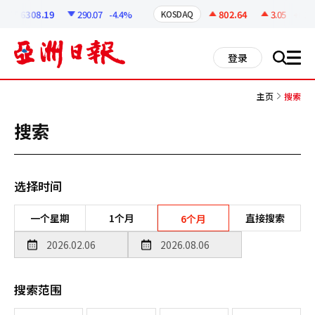
코
인
6308.19
290.07
-4.4%
802.64
3.05
+0.38
KOSDAQ
정
보
all
登录
搜
men
索
主页
搜索
搜索
选择时间
一个星期
1个月
直接搜索
6个月
搜索范围