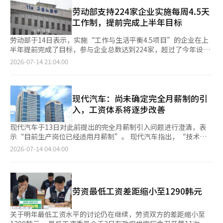
双方先后提交12轮修正方案，将分歧缩小至130韩元。 公益委员随
了针对“投资小白”的最简单投资教科书。书中将核心概念简单明
意愿并不高。约20%的食品制造业员工和37%的餐饮业员工表
后提出1.06万至1.086万韩元的“审议促进区间”，并建议劳资双
劳动部支持224家企业实施每周4.5天
了地阐述，适合那些在复杂术语和众多投资产品中感到迷茫的读
示，目前从事这份工作主要是为了维持生计；另有11%和13%的
方以1.072万韩元达成协议，但双方未能缩小分歧。 在最后一轮方
工作制，提前完成上半年目标
者。书中共六章，详细解释了投资的基本知识，包括定期存款、股
受访者将现有岗位视为进入更好工作的过渡阶段。在离职原因方
案中，劳方提出1.073万韩元，资方提出1.07万韩元。最终，委员
票、基金、ETF、利率、汇率、保险、养老金和房地产等内容，投
面，两大行业员工主动离职比例分别高达71%和82%，反映出行
会27名委员进行表决，劳方方案获得11票，资方方案获得15票，
劳动部于14日表示，实施“工作与生活平衡4.5项目”的企业在上
资初学者也能轻松阅读。 "ETF是一种兼具基金和股票优点的产
业人员流动率较高，人才流失压力持续加大。 报告认为，考虑到
另有1票无效，资方提出的1.07万韩元方案获通过。
半年提前完成了目标，参与企业总数达到224家，超过了今年设定
品，适合初学者积累实战经验，因为它可以用小额资金进行投资。
行业经营环境等现实因素，短期内大幅提高薪资并不容易，因此建
的220家目标，达成率为101.8%。参与企业中，50人以下的小型
2026-07-14 21:04:00
其结构相对简单，交易方式也与普通股票相同，因此可以作为理解
议企业通过改善工作环境、增加带薪休假、推行弹性工作制、缩短
企业占比为67.9%。 “工作与生活平衡4.5项目”旨在通过劳资协
其他金融产品的基准。除了ETF，还有许多名称相似的金融产品，
工时等非薪酬激励措施，提高员工满意度和岗位吸引力，进一步缓
议支持企业在不减少工资的情况下实施每周4.5天工作制等劳动时
如ELS、ELD、ELF。虽然外表相似，但结构、投资方式和风险水
解行业人才流失问题。
间缩短措施。目前，企业采用的模式包括每周五下午休假、每两周
平完全不同。" (第138页) 一小时=井上浩二著，韩世熙译，All
特定日休假、每月两次自愿缩短4小时工作、以及每天减少1小时的
现代汽车：尚未确定完全月薪制的引
That Books。 副标题“改变人生的早晨一小时的奇迹”表明，作
每周35小时制等多种形式。 劳动部指出，劳动时间的缩短不仅仅
入，工资体系将逐步改善
者认为只需比平时早起一个小时，就能改变人生。关键在于起床时
是减少工作时间，还能提升生产力和吸引人才。例如，金融科技公
间，而是如何利用这一个小时。作者建议将早晨时间用于阅读、学
司WireBarley为了吸引优秀人才，实施了每周38小时工作制。通
现代汽车于13日对此前提出的完全月薪制引入问题进行澄清，表
习、锻炼等“目标导向”的活动，或用于散步、拉伸、打扫等“生
过减少不必要的报告和会议，集中工作时间，去年员工流失率减少
示“目前生产岗位已经适用月薪制”。 现代汽车指出，“技术岗
活型”的活动，以恢复生活的平衡，并提供了长期实践中积累的经
了75%，新招聘人数增加了200%。在不减少工资的情况下，法定
位（生产岗位）的工资体系自2012年起已从时薪制转为月薪
验和原则，如优先考虑睡眠、合理安排时间表等。如果你总觉得忙
2026-07-14 04:04:00
工作时间缩短2小时，时薪提高了5%。 位于地方工业园区的
制”，并表示“至今仍维持该月薪制体系”。 完全月薪制是一种
碌的生活中时间不够，不妨体验一下早晨一小时的小变化带来的惊
EcoWorld Farm为了解决人力资源问题，实施了每周4.5天工作
在工作时间波动不大情况下，固定保障工资的制度。现代汽车与工
人差异。 "如果可以在‘时薪10万’和‘自由时间1小时’之间选
制，每周五下午休假。通过改善工作流程和部门定制的人工智能
会在8日举行的2026年工资及集体协议（薪资谈判）中达成共识，
择，你会选择哪个？大多数人会选择能赚到钱的时间（即时薪10
（AI）应用来应对工作空缺。实施每周4.5天工作制后，该公司新
双方将共同研究和讨论工会提出的完全月薪制的“面向未来的先进
万）。而选择‘自由时间1小时’则不会带来金钱。但假设你将这
劳资最低工资差距缩小至1290韩元
招聘了一名员工，目前正在招聘三名员工。特别是，18名办公室员
工资体系改善方案”。 双方正在通过2025年集体谈判中新设的工
段时间用于技能学习。经过10小时、100小时、1000小时的坚持，
工的周总工作时间从673小时减少到648小时，减少了25小时。 此
会与企业共同工作组，审查工资体系改善方案等相关事宜。 现代
终有一天你会拥有惊人的技能。那时，你将成为比时薪10万更优秀
次项目表明，劳动时间缩短的讨论不仅限于大企业或办公室工作，
汽车表示，“（8日的）协议并不是以引入完全月薪制为前提或确
的技术人才，可能是5倍、10倍的优秀。" (第34页)※ 本报道经人
关于明年最低工资水平的讨论仍在继续，劳资双方的差距缩小至
而是可以作为中小企业应对人力资源短缺的手段。尤其是在地方工
定的”，但也表示“将通过工作组与工会协商工资体系改善方案，