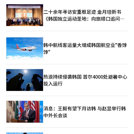
的社会价值。 目前，韩国经济正面临内需萎缩、消费疲软和高利
率的三重困境。在这样的时期，所需的不是口号，而是平衡感。最
二十余年寻访安重根足迹 金月培新书
低工资不仅仅是数字问题，更是人的问题。而在这些人中，不仅有
《韩国独立运动圣地：向旅顺口追问历
劳动者，还有今天依然在开店、叹息的无数小商户和个体经营者。
※ 本报道经人工智能（AI）系统翻译与编辑。
史》出版
韩中航线客运量大增成韩国航空业"香饽
饽"
热浪持续侵袭韩国 首尔4000处避暑中心
投入运行
消息：王毅有望下月访韩 与赵显举行韩
中外长会谈