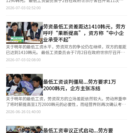
工智能（AI）系统翻译与编辑。
1290韩元。 最低工资委员会于2日在政府世宗厅舍召开第11次全
业园区或青年人才难以吸引的企业中，工作时间和工作与生活的平
并进行共同研究”。
体会议，讨论最低工资水平。当天，劳动界通过第四次修正案提出
2026-07-03 02:52:00
衡可以与工资提升一样，成为招聘竞争力的因素。 政府计划支持
时薪11700韩元，经营界则提出10410韩元。 双方在当天的会议
劳动时间缩短的持续实施，以提升生产力。自5月成立的民间与政
上，曾通过第三次修正案分别提出时薪11800韩元和10900韩元。
府联合生产力提升支持小组，将重点支持技术创新，如人工智能的
第四次修正案的差距为1290韩元，较第三次修正案的1410韩元缩
劳资最低工资差距达1410韩元，劳方
引入，以及工作流程的重新设计和职业培训。 劳动部部长金英勋
小了120韩元。 会议一开始，劳资双方便展开了激烈的争论。韩国
表示：“劳动时间缩短并不是单一的方法，而是可以根据公司的情
呼吁“果断提高”，资方称“中小企
劳动总联合会秘书长柳基燮表示：“去年的基本生活保障制度的受
况采用多种方式。通过劳资对话，我们可以制定符合公司特点的制
业承受不起”
益标准为239万2000韩元，而单身劳动者的实际生活费用中位数也
度，并取得成效，这一点在现场得到了验证，因此我们将积极支持
为239万8000韩元，差距微乎其微。”他强调：“由于未能充分发
关于明年的最低工资水平，劳资双方的争论仍在继续，双方的差距
中小企业的劳动时间缩短。”※ 本报道经人工智能（AI）系统翻译
挥吸引弱势群体劳动的功能，因此需要进行前瞻性和大胆的工资上
已达到1410韩元。 最低工资委员会于7月2日在政府世宗厅召开第
与编辑。
涨。” 相对而言，经营界则坚持应控制最低工资的上涨幅度。韩
11次全体会议，讨论最低工资水平。当天，劳动方通过第三次修正
2026-07-03 02:08:00
国经营者总协会总务柳基正表示：“劳动界提议的时薪中包含了休
案提出每小时11800韩元，经营方则提出每小时10390韩元。 与上
假工资，实际上时薪超过14000韩元。”他指出：“雇佣一名最低
月30日提出的第二次修正案相比，劳动方降低了100韩元，而经营
工资劳动者的实际人力成本每年增加约500万韩元，这对处于经营
方则提高了30韩元。因此，双方的差距从1540韩元缩小至1410韩
困境的小微企业和个体经营者来说，带来了无法承受的巨大压
元。 会议一开始，劳资代表便展开了激烈的争论。韩国劳动总联
最低工资谈判僵局...劳方要求1万
力。” 公益委员强调需要缩小双方的差距。担任公益委员秘书的
合会秘书长柳基燮表示：“去年的基本生活保障制度的受益标准为
2000韩元，企方主张冻结
韩国劳动研究院副院长成宰敏表示：“在意见差异较大的情况下，
239万2000韩元，而单身无婚劳动者的实际生活费用中位数也为
需要实质性缩小意见的努力。”他指出：“应共同考虑社会责任，
239万8000韩元，差距微乎其微。”他强调：“由于未能充分发挥
关于明年的最低工资，劳资双方的立场差距依然较大。劳动界重申
逐步扩大接触点，朝着智慧和负责任的结论迈进。”※ 本报道经
吸引弱势群体劳动的功能，因此需要前瞻性和果断的提高。” 全
了将时薪提高至1万2000韩元的必要性，而经营界则再次确认考虑
人工智能（AI）系统翻译与编辑。
国民主劳动组合总联合会副委员会长李美仙也指出：“劳动者在过
到小微企业和个体经营者的支付能力，冻结工资是不可避免的。最
2026-06-26 01:40:00
去8年中，由于最低工资的计算范围扩大，未能按面值完全获得最
低工资委员会于25日在政府世宗厅召开第9次全体会议，进行了关
低工资的上涨。”她表示：“应在超过2.7%的物价上涨率的水平
于明年最低工资水平的第二次讨论。在此之前，劳资双方于23日举
上迈出第一步。现实中，工资未能跟上飞涨的物价，未能反映实际
行的第8次全体会议上提交了明年最低工资的初步要求。劳动界提
最低工资审议正式启动...劳方要
生活费用。” 相反，经营方则坚持应控制最低工资的上涨幅度。
出将今年的最低工资1万320韩元提高16.3%（1680韩元），即时