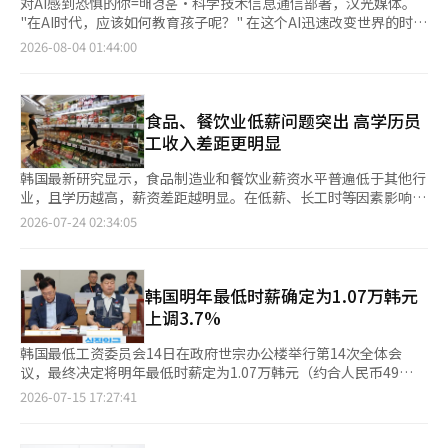
对AI感到恐惧的你=배경훈·科学技术信息通信部著，汉光媒体。
"在AI时代，应该如何教育孩子呢？" 在这个AI迅速改变世界的时
代，作为父母的我们或许都曾思考过这个问题。韩国副总理兼科学
2026-08-04 01:44:00
技术信息通信部部长배경훈对此给出了温馨的回答。这本书详细解
答了他在25年AI研究生涯中，最常被问到的14个问题。 书中广泛
探讨了个人、社会和政府在AI带来的巨大变化中应如何应对。内容
涵盖了AI时代的子女教育、职业市场变化的应对、创业策略、职场
食品、餐饮业低薪问题突出 高学历员
内AI的合理应用范围、主权AI的必要性，以及深度伪造和假新闻等
工收入差距更明显
AI带来的风险等多个主题。 배副总理谨慎地提到，随着世界的快速
变化，他所给出的答案只是“2026年的答案，2030年可能并不适
韩国最新研究显示，食品制造业和餐饮业薪资水平普遍低于其他行
用”。但他强调，教育中有一些不变的原则。与孩子进行简单的对
业，且学历越高，薪资差距越明显。在低薪、长工时等因素影响
话、共同思考孩子的问题，依然是五年后最重要的教育方式。他坚
下，行业人才流失压力持续加大。 韩国农村经济研究院（KREI）
2026-07-24 02:34:05
信，培养孩子提出好问题的能力比单纯记忆答案更为重要，AI时代
23日发布食品产业就业与离职决定因素分析及启示报告。数据显
的教育核心在于帮助孩子增强提问的能力。 书中还具体介绍了如
示，去年上半年，韩国食品制造业员工平均时薪为1.7818万韩元
何利用AI进行有效提问和验证结果的方法。此外，书中还包含了创
（约合人民币81元），仅相当于其他制造业平均水平（2.1982万
业时应专注于特定行业的垂直AI领域，而非与大型科技公司正面竞
韩元）的81%；餐饮业员工平均时薪为1.2767万韩元，仅为批发
韩国明年最低时薪确定为1.07万韩元
争等多种生存策略。如果你想了解AI将带来的重大变化方向，并为
零售、运输、住宿等可比行业平均水平的68%。 从学历来看，高
上调3.7%
此做好准备，建议阅读此书。 "我们国家为迎接人工智能时代做了
学历群体的薪资差距更加明显。专科及以上学历的食品制造业员工
哪些准备？我想这样回答：我们的目标不是让孩子们更快地记住答
平均时薪仅为其他制造业同类岗位的83%，餐饮业员工则仅为可比
韩国最低工资委员会14日在政府世宗办公楼举行第14次全体会
案，而是帮助他们成长为能够坚持自己问题的人。在AI时代，更重
行业的64%。此外，餐饮业正式员工每周平均工作43.5小时，高于
议，最终决定将明年最低时薪定为1.07万韩元（约合人民币49
要的不是记忆答案的能力，而是提问的能力。" (第331页) 不懂就
可比行业的41.7小时，呈现出工时更长、收入更低的特点。 报告指
元）。这一标准较今年的1.032万韩元提高380韩元，涨幅为
2026-07-15 17:27:41
成冤大头的投资常识=이현우著，汉斯媒体。 本书为投资初学者提
出，食品制造业和餐饮业以中小企业为主，受企业规模较小、利润
3.7%。 在最初提案中，劳方要求将最低时薪提高至1.2万韩元，涨
供了最基本的投资常识。作家이현우在《不懂就成冤大头的经济常
空间有限、资本投入能力不足等因素影响，整体薪资竞争力偏弱，
幅为16.3%；资方则主张维持现行1.032万韩元不变。此后，劳资
识》和《不懂就成冤大头的经济术语常识》等书籍的基础上，推出
行业对人才的吸引力持续下降。 调查还显示，从业人员长期留任