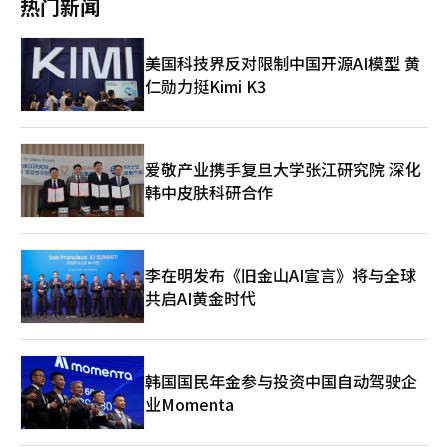
热门新闻
查显示，要求冻结或降低最低工资的回应占比最高。在支付能力已
了相当高的水平”。他特别提到住宿和餐饮业以及5人以下企业的
也持续加长。租金、电费和食品原材料价格不断上涨，但许多商家
达极限的情况下，进一步加薪将使小微企业的生存和就业更加困
最低工资低于标准的比例超过30%，并表示“在某些行业，甚至连
的销售额却未能恢复到以前的水平。 在这种情况下，如果最低工
难。”中小企业中央会人力政策本部长杨玉石也表示：“77.6%的
现行最低工资都难以维持”。中小企业中央会人力政策本部长杨玉
资大幅上涨，经营者的选择并不多。他们可能会提高价格、减少工
美国科技界反对限制中国开源AI模型 黄
受访企业感到目前的最低工资水平是经营负担，62.6%认为明年的
石表示：“如果最低工资超过生产力水平，可能会导致就业减少、
作时间、放弃新招聘，甚至最终选择关店。实际上，在街头随处可
最低工资应当冻结或降低。如果加薪超过承受水平，近一半的企业
仁勋力挺Kimi K3
无人化和投资萎缩等负面影响”，并呼吁“在决定时需考虑中小企
见“出租咨询”的横幅，已不再是陌生的事情。 每当最低工资争
表示将考虑减少新招聘或裁员。”公益委员们呼吁劳资双方应围绕
业和小微企业的现实”。公益委员当天要求劳资双方基于客观资料
论重复时，我们通常以劳动者与雇主的对立来进行分析。然而，现
法律规定的决策标准缩小差距。公益委员秘书成宰敏表示：“今天
和事实进行讨论。公益委员成宰敏表示：“最低工资的决定应综合
实并非如此简单。社区餐馆老板与兼职员工的关系，与大企业与工
是围绕最低工资法规定的决策标准，仔细审视彼此的判断依据，扩
考虑劳动者的生计费用、类似劳动者的工资、劳动生产率和收入分
会的关系截然不同。许多个体经营者每天工作超过十二小时，却收
大理解的时刻。由于劳动者和雇主都面临困难，希望能朝着社会上
配率等因素”，并强调“需要分享彼此的判断依据，扩大理解的讨
入低于普通上班族。他们同样是担忧生存的弱势群体。 因此，当
爱敬产业携手复旦大学张江研究院 深化
可接受的合理结论迈进一步。”最低工资法定审议的截止日期为劳
论”。最低工资法定审议的截止日期为雇佣劳动部部长请求最低工
前的最低工资争论更像是乙与乙之间的冲突，而非甲与乙的对立。
韩中皮肤科研合作
动部部长请求最低工资审议之日起90天后的29日。然而，法定审
资审议之日起90天内的6月29日。该期限为指导性规定，并非必须
劳动者希望获得更高的工资，而个体经营者则表示难以再承受。双
议截止日期只是指导性规定，并非必须遵守。最低工资委员会将通
遵守。最低工资委员会将在未来多次全体会议中接收劳资双方的修
方的观点都没有错。问题在于，国家将应由其解决的负担转嫁给市
过多次全体会议，接受劳资双方的修正案，并逐步缩小差距。去年
正案，并逐步缩小差距。然而，去年最低工资方案的通过也超出了
场中最脆弱的环节。 更根本的问题是生产力。工资最终只有在生
最低工资方案的通过也超出了法定截止日期，因此预计今年也将持
法定期限，因此预计今年也将出现激烈的争论。 ※ 本报道经人工
产力的支持下才能持续上涨。美国和德国等发达国家之所以能够维
续激烈的拉锯战。※ 本报道经人工智能（AI）系统翻译与编辑。
李在明发布《旧金山AI宣言》将与全球
智能（AI）系统翻译与编辑。
持高工资，是因为劳动生产力高。相反，如果在没有提高生产力的
共启AI黄金时代
情况下，单纯通过政策提高工资，负担将集中在小型企业上。 反
对最低工资上涨本身并没有理由。劳动者的生活应该得到保护，低
工资问题也需要解决。然而，忽视经济能够承受的速度和现实，仅
仅进行数字竞争并不可取。最低工资是为社会弱势群体设立的制
度，而不应成为牺牲其他弱势群体的制度。 最低工资委员会需要
韩国国民年金参与投资中国自动驾驶企
思考的，不仅仅是时薪12000韩元是否合理的问题。更重要的是，
业Momenta
这一数字在实际操作中会产生什么样的影响，以及这笔费用将由谁
来承担。劳动者的生计固然重要，但个体经营者的生存同样是重要