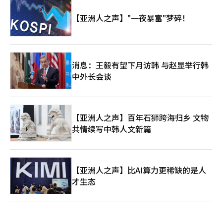
【亚洲人之声】"一夜暴富"梦碎！
消息：王毅有望下月访韩 与赵显举行韩
中外长会谈
【亚洲人之声】百年石狮跨海归乡 文物
共情续写中韩人文新篇
【亚洲人之声】比AI算力更稀缺的是人
才生态