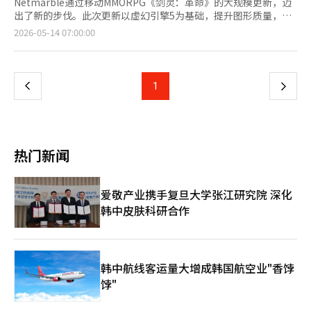
Netmarble通过移动MMORPG《剑灵：革命》的大规模更新，迈
出了新的步伐。此次更新以虚幻引擎5为基础，提升图形质量，并
推出新职业和新服务器，旨在增强长期服务的竞争力。
页
2026-05-14 07:00:00
Netmarble于13日举行了在线展示会，公开了定于5月26日进行的
大规模更新‘NEXT剑灵：革命’。展示会上，开发公司
一
Netmarble FNC的柳在成导演、李煥鍾策划团队长以及
Netmarble的郑承焕事业本部长出席，介绍了更新的方向和主要
上
1
下
内容。 此次更新的核心是引擎转换。Netmarble将《剑灵：革
命》的游戏引擎更换为虚幻引擎5，并全面重构了游戏内的主要区
一
域，如无一峰、英林村和机缘绝壁。增强了草木的密度、色彩和光
反射表现等环境细节，同时改善了主要物体的纹理分辨率和远景地
页
标的表现。 实时光照技术也得到了应用。光线自然地反射在墙壁
热门新闻
和地面上，阴影和黑暗空间的表现得到了立体化的改善，从而提升
了整体空间感。Netmarble表示，更新不仅仅是简单的图形改
善，更是将原作的情感在现代移动环境中重新实现的重点。 柳在
爱敬产业携手复旦大学张江研究院 深化
成Netmarble FNC导演表示：“在准备NEXT更新时，我们专注于
韩中皮肤科研合作
两个目标：第一是通过引擎升级实现视觉创新，第二是将原作的乐
趣更好地融入到移动游戏中，进一步进化。” 根据用户意见，新
增了新的体型。新体型‘长身林族’在保留原有林族可爱娇小魅力
的同时，满足了用户对更成熟和修长比例的需求。耳朵和尾巴的自
定义选项也得到了扩展。 新职业‘幻术师’也已公开。幻术师与
韩中航线客运量大增成韩国航空业"香饽
以强大武功为中心的现有职业不同，利用幻觉和干扰进行战斗。通
饽"
过在周围洒下星星，并使用幻术使自己看起来像星星，来躲避敌人
的攻击，然后在意想不到的位置瞬间发起攻击。 幻术师利用延迟