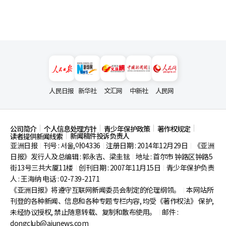
人民日报
新华社
文汇网
中新社
人民网
公司简介
个人信息处理方针
青少年保护政策
著作权规定
新闻稿件投诉负责人
读者提供新闻线索
亚洲日报
刊号 : 서울,아04336
注册日期 : 2014年12月29日
《亚洲
|
|
|
日报》发行人及总编辑 : 郭永吉、梁圭铉
地址 : 首尔市
钟路区钟路5
|
街13号三共大厦11楼
创刊日期 : 2007年11月15日
青少年保护负责
|
|
人 : 王海纳 电话 : 02-739-2171
《亚洲日报》将遵守互联网新闻委员会制定的伦理纲领。
本网站所
|
刊登的各种新闻、信息和各种专题专栏内容, 均受《著作权法》
保护,
未经协议授权, 禁止随意转载、复制和散布使用。
邮件 :
|
dongclub@ajunews.com