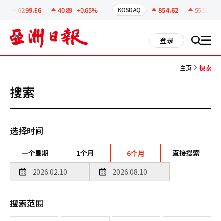
코
인
6299.66
40.89
+0.65%
854.62
55.81
+6.
KOSDAQ
정
보
all
登录
搜
men
索
主页
搜索
搜索
选择时间
一个星期
1个月
直接搜索
6个月
搜索范围