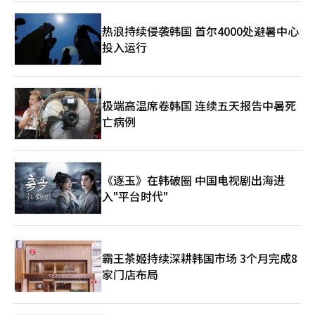
型武功和变幻莫测的攻击模式，使对手难以预测攻击时机，预计将
改变以无敌连击为中心的战斗元。 新服务器‘唯一无二’也将开
热浪持续侵袭韩国 首尔4000处避暑中心
放。为了让新用户和回归用户能够快速加入核心内容，将提供装备
投入运行
支持全套和成长指南。同时，还将提供获得最高等级神话装备的机
会。 Netmarble还公开了2026年的更新路线图。第二季度将推出
首个神话 dungeon‘猛毒的花园’、职业变更权的改善以及PvE
内容‘试炼之塔’。第三季度将更新新职业‘龙骑士’，并推出首
个独特等级‘鬼天’装备和新鬼天武器。同时也将进行血风之地的
极端高温席卷韩国 连续五天报告中暑死
改善工作。 第四季度将计划推出新职业和服务8周年纪念活动及更
亡病例
新，并展示《剑灵：革命》的新区域和剧情。 Netmarble在更新
之前正在特设网站进行预约。参与的用户将获得+10强化的闪耀古
代装备全套、100%古代强化成功券、100%古代损坏恢复券和特
别面部装饰图案‘NEXT Vision’。 此次更新在长期服务游戏的技
《逐玉》在韩破圈 中国电视剧出海进
术性重塑方面具有重要意义。引擎更换是一项开发负担较大的工
入"平台时代"
作，但在图形质量、内容扩展性和新用户引入方面都可以期待效
果。此外，结合新服务器和成长支持，降低了回归用户的进入门
槛。 未来的关键在于虚幻引擎5转换后的实际游戏优化和新内容的
体验完整度。移动MMORPG不仅在图形质量上，发热、帧稳定
性、战斗操作感、成长速度等因素也对用户满意度产生重大影响。
霸王茶姬持续深耕韩国市场 3个月完成8
Netmarble能否通过此次‘NEXT’更新同时吸引现有用户和新、
家门店布局
回归用户，值得关注。※ 本报道经人工智能（AI）系统翻译与编
辑。