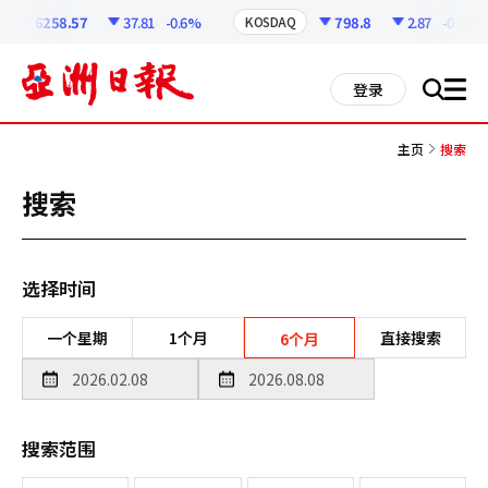
코
인
6258.57
37.81
-0.6%
798.8
2.87
-0.36%
KOSDAQ
정
보
all
登录
搜
men
索
主页
搜索
搜索
选择时间
一个星期
1个月
直接搜索
6个月
搜索范围