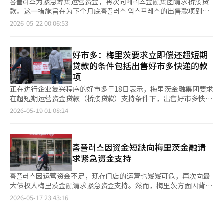
홈플러스为紧急筹集运营资金，再次向메리츠金融集团请求桥接贷
款。这一措施旨在为下个月底홈플러스 익스프레스的出售款项到位
之前，筹集大约一个月所需的运营资金。 홈플러스在21日表
2026-05-22 00:06:53
示：“由于超市业务部门홈플러스 익스프레스的出售款项预计将在
下个月底到位，因此我们再次请求메리츠金融集团以此作为担保，
提供约一个月所需的运营资金的桥接贷款。” 此次请求中还包括
好市多：梅里茨要求立即偿还超短期
了홈플러스的管理人金光日MBK合伙人副会长的履约担保。홈플러
贷款的条件包括出售好市多快递的款
스表示：“金副会长已同意提供履约担保，并提出了其他额外的担
项
保方案。” 홈플러스强调，目前公司面临严重的资金困难。公司方
面表示：“今天是홈플러스的5月发薪日，但只支付了4月工资的一
正在进行企业复兴程序的好市多于18日表示，梅里茨金融集团要求
部分，并且在商品供应方面也面临很大困难。”并指出：“桥接贷
在超短期运营资金贷款（桥接贷款）支持条件下，出售好市多快递
款是公司克服当前困难所必需的资金。” 此外，홈플러스还表
的款项需立即偿还。好市多表示，梅里茨考虑提供约1000亿韩元
2026-05-19 01:08:24
示：“这笔资金将有助于公司正常化，从而提高债权人的债权回收
规模的2至3个月超短期运营资金贷款，并提出与现有紧急运营资金
率。”并期待메리츠方面的积极审查和立即执行，因为公司已提出
（DIP）贷款相似的利率，同时要求大股东MBK Partners及管理层
所有可能的解决方案。 与此同时，홈플러스目前已暂停全国104家
个人提供连带担保。对此，好市多方面表示，已提议用房地产后顺
门店中37家门店的营业，计划在7月3日之前继续这一状态。※ 本
位收益权设定质押，而非连带担保。好市多方面解释称：“快递业
홈플러스因资金短缺向梅里茨金融请
报道经人工智能（AI）系统翻译与编辑。
务转让合同已签署，预计在下月底完成交易并收到款项，考虑到个
求紧急资金支持
人等已为其他运营资金支持提供了连带担保的情况。”然而，好市
多正在审查梅里茨的贷款条件，似乎是因为面临工资拖欠和商品款
홈플러스因运营资金不足，现存门店的运营也岌岌可危，再次向最
项未支付等亟待解决的问题。目前，梅里茨持有好市多68家门店作
大债权人梅里茨金融请求紧急资金支持。然而，梅里茨方面因背信
为担保。复兴程序后完成或正在进行的主要房地产出售款项也优先
争议等原因，表示在没有明确履行担保的情况下，难以提供额外贷
页
2026-05-17 23:43:16
用于偿还梅里茨的债务。与此同时，随着好市多资金困难的持续，
款，双方的拉锯战仍在继续。 17日，홈플러스在声明中表示：“梅
工会也开始要求恢复供货。好市多一般劳动工会最近决定放弃工资
里茨已将大部分主要资产以担保信托的形式锁定，因此无法自行筹
一
和暂缓工资，并以工会名义向供货商发送了正常供货的请求函。工