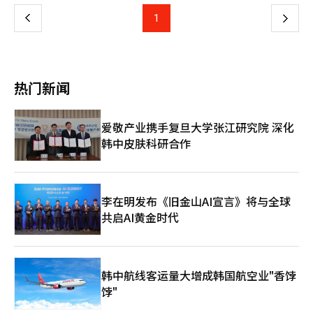
集运营资金。”并指出：“目前唯一能够提供紧急运营资金的主体
会在函中表示：“只有当商店能够顺利供应商品时，门店才能正常
就是梅里茨。” 近期，홈플러스在流动性危机中持续进行门店缩减
上
1
下
化，门店复苏后，宝贵的供货款项才能得到完全偿还。”※ 本报
和暂停营业的措施。此前，홈플러스已出售其超市业务部门홈플러
道经人工智能（AI）系统翻译与编辑。
스快递，并于10日宣布在全国104家大型超市中，37家门店暂时停
一
止营业。目前仅剩67家门店在运营。 홈플러스表示，如果运营中的
门店也关闭，实际上将难以维持复苏程序。홈플러스强调：“零售
页
企业一旦停止营业，几乎不可能恢复正常。如果剩余的67家门店全
热门新闻
部停止营业，复苏程序的持续将变得困难，最终可能转向清算程
序。” 资金困难也影响到了员工的工资支付。홈플러스尚未支付4
月份的工资，预计21日的5月份工资支付也面临困难。 홈플러스已
爱敬产业携手复旦大学张江研究院 深化
向梅里茨请求在홈플러스快递出售尾款到账之前，确保运营资金的
韩中皮肤科研合作
桥接贷款支持。同时，也要求在复苏程序结束前提供用于结构调整
和营业正常化的紧急运营资金（DIP）金融支持。 如果复苏失败，
后果将非常严重。홈플러스表示：“梅里茨可以通过担保资产收回
大部分债权，但次级债权人的回收率可能会急剧下降。”并指
出：“员工的就业不安、入驻企业的损失、地区商圈的萎缩等社会
李在明发布《旧金山AI宣言》将与全球
损失也可能扩大。” 接着，홈플러스呼吁梅里茨考虑社会责任，作
共启AI黄金时代
为包容性金融机构做出积极的决策。 另一方面，梅里茨金融对追
加资金支持持谨慎态度。业内人士透露，梅里茨金融在考虑提供桥
接贷款的同时，向MBK伙伴和홈플러스请求了一些履行担保，但未
被接受。 因此，梅里茨在홈플러스的复苏可能性不确定的情况下，
韩中航线客运量大增成韩国航空业"香饽
担心背信争议和股东反对的可能性。尤其是如果追加贷款导致不良
饽"
贷款，可能会引发管理层责任问题，因此要求MBK伙伴提供连带担
保等安全措施。 作为替代方案，홈플러스提出对信托房地产的次级