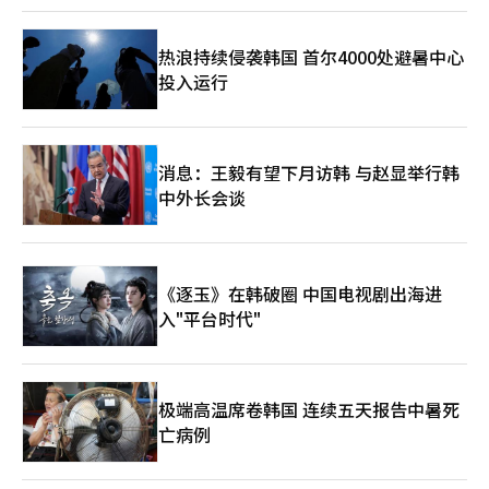
收益权质权设定，但梅里茨未接受，谈判未见进展。※ 本报道经
人工智能（AI）系统翻译与编辑。
热浪持续侵袭韩国 首尔4000处避暑中心
投入运行
消息：王毅有望下月访韩 与赵显举行韩
中外长会谈
《逐玉》在韩破圈 中国电视剧出海进
入"平台时代"
极端高温席卷韩国 连续五天报告中暑死
亡病例