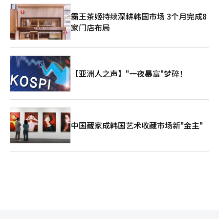
击。 机会（Opportunity）非常明确。在金融本质向资本配置转移
的时代，梅里茨模式具备竞争力。全球投资的扩大和投资银行竞争
霸王茶姬持续深耕韩国市场 3个月完成8
力的增强是额外的增长动力。 威胁（Threat）则来自外部环境。
家门店布局
利率波动、房地产市场低迷、金融监管加强都会产生直接影响。此
外，针对高收益中心战略的社会批评也是一种负担。※ 本报道经
人工智能（AI）系统翻译与编辑。
【亚洲人之声】"一夜暴富"梦碎！
中国藏家成韩国艺术收藏市场新"金主"