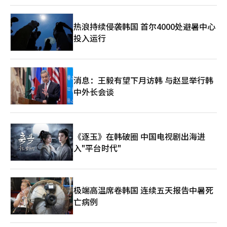
略也具有两面性。高股东回报可能限制内部投资能力，同时也可能
收益权质权设定，但梅里茨未接受，谈判未见进展。※ 本报道经
加大对短期业绩的压力。他必须保持这一平衡，因为在返还资本的
人工智能（AI）系统翻译与编辑。
同时也要维持增长的基础。在这一点上，他的领导力再次面临考
热浪持续侵袭韩国 首尔4000处避暑中心
验。 速度与风险，梅里茨模式的局限与挑战 金勇范的领导力基于
投入运行
速度，快速判断、快速执行以及结果导向的评估。组织文化也反映
了这一点，减少报告，简化会议，尊重实务人员的判断。这在金融
界是罕见的方式，传统金融以程序和审批为中心，而梅里茨则以执
行为中心。 然而，速度总是伴随着风险。以房地产项目融资和企
业金融为中心的结构对市场变化非常敏感。实际上，项目融资相关
消息：王毅有望下月访韩 与赵显举行韩
的风险和贷款回收问题持续受到关注。此外，金融监管的加强和社
中外长会谈
会责任要求的增加也是负担因素。 最终，金勇范模式的核心任务
非常明确：平衡增长与稳定。到目前为止，激进的战略带来了成
果，但环境变化可能使相同的战略变成风险。他现在需要迈向下一
个阶段，从快速增长的金融转向稳定持续的金融，从最大化收益的
金融转向控制风险的金融。当这一转变成功时，梅里茨模式将成为
《逐玉》在韩破圈 中国电视剧出海进
一个标准。 SWOT分析：金勇范的领导力被定义为“资本配置优化
入"平台时代"
型金融企业家精神”。 优势（Strength）非常明显。以收益为中
心的管理、快速决策和资本配置能力。梅里茨金融稳定地创造超过
2万亿韩元的净利润，确保了业界最高水平的收益性，并通过“一
个梅里茨”体系最大化了资本效率。此外，将净利润的50%以上用
极端高温席卷韩国 连续五天报告中暑死
于股东回报的大胆政策是获得市场信任的关键因素。 劣势
亡病例
（Weakness）是结构性偏重。对房地产项目融资和企业金融的依
赖度高，对经济波动敏感。决策集中在特定管理层的结构也是风
险。这虽然提高了组织的灵活性，但同时在失败时也可能加大冲