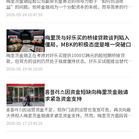
梅里茨金融控股公司副会长金勇范的领导力始于“如何创造收
益”的问题。他将金融视为一个分配资本的系统，而非简单的行
业。他减少不必要的扩张，专注于高收益领域，并通过快速决策来
2026-05-24 16:47:55
取得成果。 这一战略大幅提升了梅里茨金融的业绩和市值，使其
在市场上占据了强大的存在感。特别是将保险、证券和控股公司整
合为“一个梅里茨”体系，被视为最大化资本效率的结构性实验。
然而，房地产项目融资和企业金融为中心的收益结构，以及激进的
梅里茨与好乐买的桥接贷款谈判陷入
投资策略也被指出是潜在风险因素。最终，他的金融企业家精神归
僵局，MBK的积极态度是唯一突破口
结为一个问题：能否同时实现收益性和稳定性。 以收益为中心的
管理，重塑金融标准 金勇范的领导力起点明确，他认为金融的问
梅里茨金融正在考虑对好乐买提供1000亿韩元的超短期桥接贷
题在于“如何高效地运作”，而非“做得多”。这不仅仅是成本削
款，但双方的谈判仍然处于极度僵持状态。好乐买试图提出替代方
减或结构调整的问题，而是改变金融判断标准的过程。过去的金融
案以达成协议，但证券公司普遍认为，除非MBK合伙人表现出积极
2026-05-19 06:18:00
公司过于追求外部增长，认为扩大资产和市场份额即是竞争力，但
的态度，否则难以找到共同点。 根据金融投资行业的消息，好乐
他拒绝了这一公式。 他判断，必要的扩张只会损害收益性，因此
买对梅里茨金融要求的MBK合伙人及管理层的连带担保条件提出了
选择了“以收益为中心的管理”。这一战略简单却强大，专注于盈
替代方案，建议以信托房地产的后续收益权作为担保。好乐买表
利的业务，果断缩减不盈利的业务，结果使梅里茨金融成为金融控
示，无法接受连带担保，因此愿意提供更多的房地产抵押。 目
홈플러스因资金短缺向梅里茨金融请
股公司中收益性最高的公司，稳定保持着2万亿韩元的净利润，获
前，好乐买的主要资产大部分已被包括梅里茨金融在内的优先金融
求紧急资金支持
得了业界罕见的盈利能力。 这一战略的核心是“选择与集中”。
机构以担保信托的形式锁定。这使得好乐买无法利用资产自主筹集
例如，像汽车保险这样损失率高的业务被果断缩减，而将重点放在
额外资金。在这种情况下，投资银行（IB）行业对好乐买提出的后
홈플러스因运营资金不足，现存门店的运营也岌岌可危，再次向最
长期人寿保险和企业金融等高收益领域。这在短期内可能被视为风
续收益权担保表示“毫无实效的障眼法”。 一位投资银行业内人
大债权人梅里茨金融请求紧急资金支持。然而，梅里茨方面因背信
险，但从长远来看却能形成结构性竞争力。他将金融转变为效率的
士表示：“梅里茨已经掌握了该资产的优先控制权，而好乐买却想
争议等原因，表示在没有明确履行担保的情况下，难以提供额外贷
页
2026-05-17 23:43:16
游戏，而非规模的游戏。在这一点上，金勇范的领导力是判断型
用同一资产的后续权利作为1000亿韩元新贷款的担保，这在金融
款，双方的拉锯战仍在继续。 17日，홈플러스在声明中表示：“梅
的，而非管理型的。他首先决定做什么，而不是做什么，并且这一
结构上并没有提供任何额外的安全保障。”他指出，这实际上是在
里茨已将大部分主要资产以担保信托的形式锁定，因此无法自行筹
一
决定直接转化为收益。 “一个梅里茨”，资本整合的结构性创新
要求梅里茨在没有MBK的明确连带担保的情况下承担风险。 双方