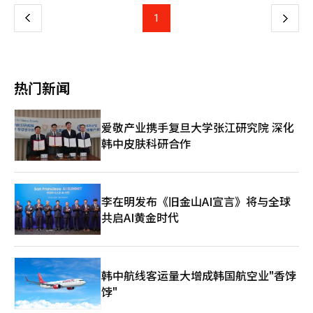
集运营资金。”并指出：“目前唯一能够提供紧急运营资金的主体
金勇范的战略核心不仅限于简单的收益性增强，他还在改变结构。
在年利率6%的问题上也存在分歧。好乐买认为，由于贷款期限较
就是梅里茨。” 近期，홈플러스在流动性危机中持续进行门店缩减
上
1
下
梅里茨金融控股公司将梅里茨财产保险和梅里茨证券完全并入的决
短，6%的利率负担沉重，但市场的看法却截然不同。目前，好乐
和暂停营业的措施。此前，홈플러스已出售其超市业务部门홈플러
定就是一个象征性案例。这不仅是简单的治理结构调整，而是为了
买的流动性危机和财务状况比以往任何时候都更加恶化。一位市场
스快递，并于10日宣布在全国104家大型超市中，37家门店暂时停
一
实现资本的综合运作。传统金融控股公司之间的利益关系是分离
人士指出：“作为最大股东的MBK合伙人对好乐买的经营恶化负有
止营业。目前仅剩67家门店在运营。 홈플러스表示，如果运营中的
的，资本流动受到限制，而梅里茨将其整合为一体，将保险中获得
最大责任，但他们却不愿承担连带担保等额外风险。”他还表
门店也关闭，实际上将难以维持复苏程序。홈플러스强调：“零售
的资本与证券和投资相连接，并再次转化为收益。 这一结构最大
页
示：“在流动性危机的情况下，向正在考虑紧急支持的债权人（梅
企业一旦停止营业，几乎不可能恢复正常。如果剩余的67家门店全
热门新闻
化了资本效率，因为可以在需要时迅速将资本配置到所需之处。金
里茨）要求降低市场融资成本水平的6%利率，无疑是将负担转嫁
部停止营业，复苏程序的持续将变得困难，最终可能转向清算程
勇范将其称为“高效资本配置”，这与金融企业家精神的核心密切
给金融机构。” 此次桥接贷款的还款来源——好乐买快递的出售的
序。” 资金困难也影响到了员工的工资支付。홈플러스尚未支付4
相关。资本应当配置到何处，谁来承担这一决定的责任，他对此有
不确定性，也是梅里茨坚持强硬立场的原因之一。好乐买最近与哈
月份的工资，预计21日的5月份工资支付也面临困难。 홈플러스已
爱敬产业携手复旦大学张江研究院 深化
明确的回答：在中央进行判断并迅速执行。 “一个梅里茨”最终
林方面签署了营业转让的正式合同，并正在进行详细的尽职调查。
向梅里茨请求在홈플러스快递出售尾款到账之前，确保运营资金的
是改变金融结构的实验，不仅在口头上强调子公司之间的协同作
韩中皮肤科研合作
然而，问题在于，在最终尾款到位之前，尽职调查过程中合同可能
桥接贷款支持。同时，也要求在复苏程序结束前提供用于结构调整
用，而是通过资本流动来实现。这在韩国金融界是一个罕见的模
被解除，或者最终出售可能会失败。 梅里茨方面表示：“我们深
和营业正常化的紧急运营资金（DIP）金融支持。 如果复苏失败，
式，但同时也蕴含风险，因为决策集中在中央，失败的冲击也会加
刻认识到就业冲击的影响，并已开始审查紧急资金支持，尽力而
后果将非常严重。홈플러스表示：“梅里茨可以通过担保资产收回
大。然而，他愿意承担这一风险，因为分散的结构无法提供足够的
为。”同时强调：“履约担保是好乐买快递的出售在MBK可控范围
大部分债权，但次级债权人的回收率可能会急剧下降。”并指
速度。 “股东回报”，将资本重新返还给股东的金融 金勇范的另
内，因此为了防止损害和说服股东，这是必不可少的措施。”※
出：“员工的就业不安、入驻企业的损失、地区商圈的萎缩等社会
李在明发布《旧金山AI宣言》将与全球
一个特点是将资本重新返还给股东。梅里茨金融将净利润的50%以
本报道经人工智能（AI）系统翻译与编辑。
损失也可能扩大。” 接着，홈플러스呼吁梅里茨考虑社会责任，作
共启AI黄金时代
上用于股东回报，这在国内金融控股公司中属于最激进的水平。股
为包容性金融机构做出积极的决策。 另一方面，梅里茨金融对追
票回购和注销、增加分红并非单纯的股东友好政策，而是资本配置
加资金支持持谨慎态度。业内人士透露，梅里茨金融在考虑提供桥
战略的一部分。他将股东回报视为投资，而非成本。 这种方法促
接贷款的同时，向MBK伙伴和홈플러스请求了一些履行担保，但未
使人们重新审视金融的本质。金融公司是一个积累资本的组织，还
被接受。 因此，梅里茨在홈플러스的复苏可能性不确定的情况下，
是一个循环资本的组织？金勇范选择了后者。这一选择在市场上引
韩中航线客运量大增成韩国航空业"香饽
担心背信争议和股东反对的可能性。尤其是如果追加贷款导致不良
发了即时反应，股价上涨和市值扩大便是结果。投资者更看重的是
饽"
贷款，可能会引发管理层责任问题，因此要求MBK伙伴提供连带担
能够高效分配资本的公司，而非单纯盈利的公司。 然而，这一战
保等安全措施。 作为替代方案，홈플러스提出对信托房地产的次级