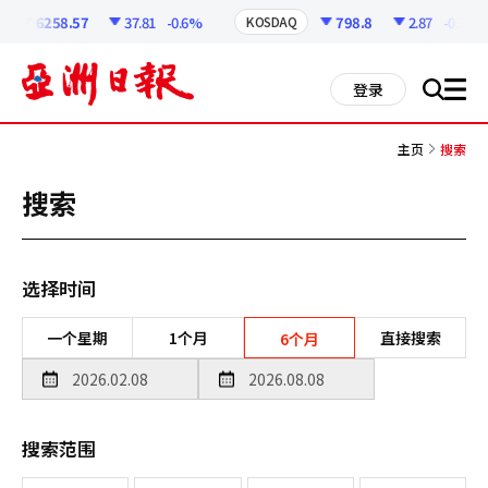
코
인
6258.57
37.81
-0.6%
798.8
2.87
-0.36%
KOSDAQ
정
보
all
登录
搜
men
索
主页
搜索
搜索
选择时间
一个星期
1个月
直接搜索
6个月
搜索范围