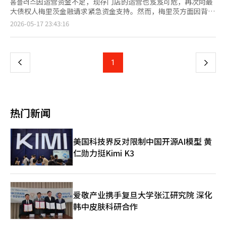
홈플러스因运营资金不足，现存门店的运营也岌岌可危，再次向最
大债权人梅里茨金融请求紧急资金支持。然而，梅里茨方面因背信
争议等原因，表示在没有明确履行担保的情况下，难以提供额外贷
页
2026-05-17 23:43:16
款，双方的拉锯战仍在继续。 17日，홈플러스在声明中表示：“梅
里茨已将大部分主要资产以担保信托的形式锁定，因此无法自行筹
一
集运营资金。”并指出：“目前唯一能够提供紧急运营资金的主体
就是梅里茨。” 近期，홈플러스在流动性危机中持续进行门店缩减
上
1
下
和暂停营业的措施。此前，홈플러스已出售其超市业务部门홈플러
스快递，并于10日宣布在全国104家大型超市中，37家门店暂时停
一
止营业。目前仅剩67家门店在运营。 홈플러스表示，如果运营中的
门店也关闭，实际上将难以维持复苏程序。홈플러스强调：“零售
页
企业一旦停止营业，几乎不可能恢复正常。如果剩余的67家门店全
热门新闻
部停止营业，复苏程序的持续将变得困难，最终可能转向清算程
序。” 资金困难也影响到了员工的工资支付。홈플러스尚未支付4
月份的工资，预计21日的5月份工资支付也面临困难。 홈플러스已
美国科技界反对限制中国开源AI模型 黄
向梅里茨请求在홈플러스快递出售尾款到账之前，确保运营资金的
仁勋力挺Kimi K3
桥接贷款支持。同时，也要求在复苏程序结束前提供用于结构调整
和营业正常化的紧急运营资金（DIP）金融支持。 如果复苏失败，
后果将非常严重。홈플러스表示：“梅里茨可以通过担保资产收回
大部分债权，但次级债权人的回收率可能会急剧下降。”并指
出：“员工的就业不安、入驻企业的损失、地区商圈的萎缩等社会
爱敬产业携手复旦大学张江研究院 深化
损失也可能扩大。” 接着，홈플러스呼吁梅里茨考虑社会责任，作
韩中皮肤科研合作
为包容性金融机构做出积极的决策。 另一方面，梅里茨金融对追
加资金支持持谨慎态度。业内人士透露，梅里茨金融在考虑提供桥