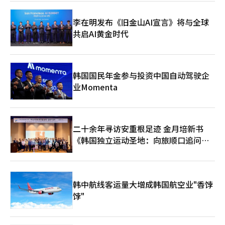
接贷款的同时，向MBK伙伴和홈플러스请求了一些履行担保，但未
被接受。 因此，梅里茨在홈플러스的复苏可能性不确定的情况下，
李在明发布《旧金山AI宣言》将与全球
担心背信争议和股东反对的可能性。尤其是如果追加贷款导致不良
共启AI黄金时代
贷款，可能会引发管理层责任问题，因此要求MBK伙伴提供连带担
保等安全措施。 作为替代方案，홈플러스提出对信托房地产的次级
收益权质权设定，但梅里茨未接受，谈判未见进展。※ 本报道经
人工智能（AI）系统翻译与编辑。
韩国国民年金参与投资中国自动驾驶企
业Momenta
二十余年寻访安重根足迹 金月培新书
《韩国独立运动圣地：向旅顺口追问历
史》出版
韩中航线客运量大增成韩国航空业"香饽
饽"