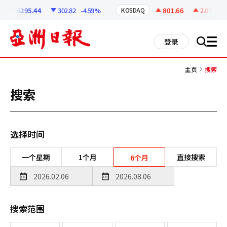
코
인
6295.44
302.82
-4.59%
801.66
2.07
+0.
KOSDAQ
정
보
all
登录
搜
men
索
主页
搜索
搜索
选择时间
一个星期
1个月
直接搜索
6个月
搜索范围