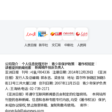
人民日报
新华社
文汇网
中新社
人民网
公司简介
个人信息处理方针
青少年保护政策
著作权规定
新闻稿件投诉负责人
读者提供新闻线索
亚洲日报
刊号 : 서울,아04336
注册日期 : 2014年12月29日
《亚洲
|
|
|
日报》发行人及总编辑 : 郭永吉、梁圭铉
地址 : 首尔市
钟路区钟路5
|
街13号三共大厦11楼
创刊日期 : 2007年11月15日
青少年保护负责
|
|
人 : 王海纳 电话 : 02-739-2171
《亚洲日报》将遵守互联网新闻委员会制定的伦理纲领。
本网站所
|
刊登的各种新闻、信息和各种专题专栏内容, 均受《著作权法》
保护,
未经协议授权, 禁止随意转载、复制和散布使用。
邮件 :
|
dongclub@ajunews.com