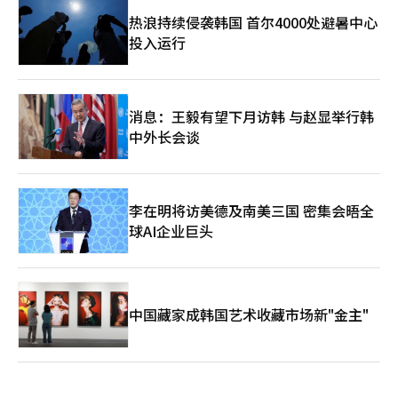
热浪持续侵袭韩国 首尔4000处避暑中心
投入运行
消息：王毅有望下月访韩 与赵显举行韩
中外长会谈
李在明将访美德及南美三国 密集会晤全
球AI企业巨头
中国藏家成韩国艺术收藏市场新"金主"